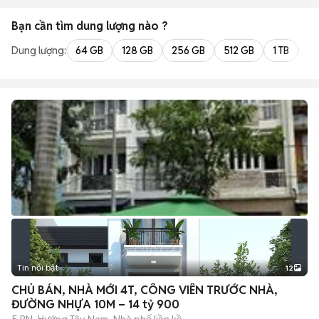
Bạn cần tìm
dung lượng
nào ?
Dung lượng:
64 GB
128 GB
256 GB
512 GB
1 TB
2 
Tin nổi bật
12
+
2
CHỦ BÁN, NHÀ MỚI 4T, CÔNG VIÊN TRƯỚC NHÀ,
ĐƯỜNG NHỰA 10M – 14 tỷ 900