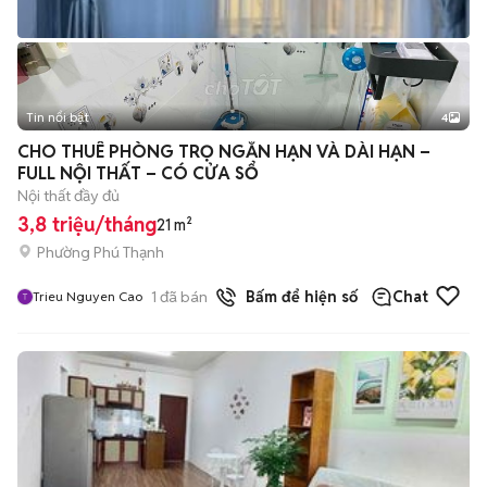
Tin nổi bật
4
CHO THUÊ PHÒNG TRỌ NGẮN HẠN VÀ DÀI HẠN –
FULL NỘI THẤT – CÓ CỬA SỔ
Nội thất đầy đủ
3,8 triệu/tháng
21 m²
Phường Phú Thạnh
1
đã bán
Bấm để hiện số
Chat
Trieu Nguyen Cao