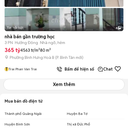
Tin nổi bật
6
+
2
nhà bán gần trường học
3 PN
Hướng Đông
Nhà ngõ, hẻm
365 tỷ
4563 tr/m²
80 m²
Phường Bình Hưng Hoà B
(
P. Bình Tân
mới)
T
Bấm để hiện số
Chat
Trai Phan Van Trai
Xem thêm
Mua bán đồ điện tử
Thành phố Quảng Ngãi
Huyện Ba Tơ
Huyện Bình Sơn
Thị xã Đức Phổ