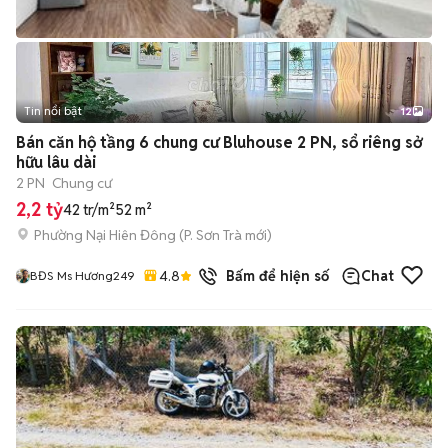
Tin nổi bật
12
+
2
Bán căn hộ tầng 6 chung cư Bluhouse 2 PN, sổ riêng sở
hữu lâu dài
2 PN
Chung cư
2,2 tỷ
42 tr/m²
52 m²
Phường Nại Hiên Đông
(
P. Sơn Trà
mới)
4.8
7
đã bán
Bấm để hiện số
Chat
BĐS Ms Hương249