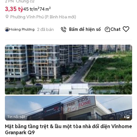
2 PN
Chung cư
3,35 tỷ
45 tr/m²
74 m²
Phường Vĩnh Phú
(
P. Bình Hòa
mới)
2
đã bán
Bấm để hiện số
Chat
Hoàng Phương
Tin nổi bật
6
+
2
Mặt bằng tầng trệt & lầu một tòa nhà đối diện Vinhome
Granpark Q9