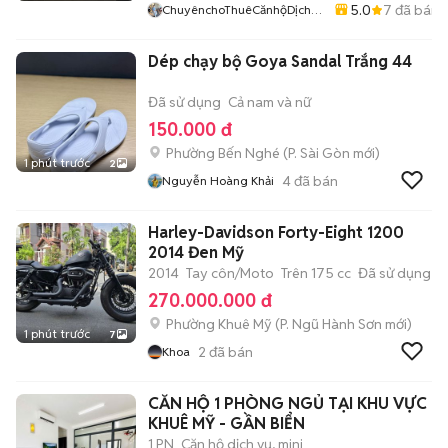
5.0
7
đã bán
ChuyênchoThuêCănhộDịchvụ
ChungcưTPThủĐức
Dép chạy bộ Goya Sandal Trắng 44
Đã sử dụng
Cả nam và nữ
150.000 đ
Phường Bến Nghé
(
P. Sài Gòn
mới)
1 phút trước
2
4
đã bán
Nguyễn Hoàng Khải
Harley-Davidson Forty-Eight 1200
2014 Đen Mỹ
2014
Tay côn/Moto
Trên 175 cc
Đã sử dụng
270.000.000 đ
Phường Khuê Mỹ
(
P. Ngũ Hành Sơn
mới)
1 phút trước
7
2
đã bán
Khoa
CĂN HỘ 1 PHÒNG NGỦ TẠI KHU VỰC
KHUÊ MỸ - GẦN BIỂN
1 PN
Căn hộ dịch vụ, mini