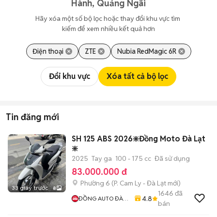
Hành, Quảng Ngãi
Hãy xóa một số bộ lọc hoặc thay đổi khu vực tìm 
kiếm để xem nhiều kết quả hơn
Điện thoại
ZTE
Nubia RedMagic 6R
Đổi khu vực
Xóa tất cả bộ lọc
Tin đăng mới
SH 125 ABS 2026❇️Đồng Moto Đà Lạt
❇️
2025
Tay ga
100 - 175 cc
Đã sử dụng
83.000.000 đ
Phường 6
(
P. Cam Ly - Đà Lạt
mới)
33 giây trước
8
1646
đã
4.8
ĐỒNG AUTO ĐÀ
bán
LẠT