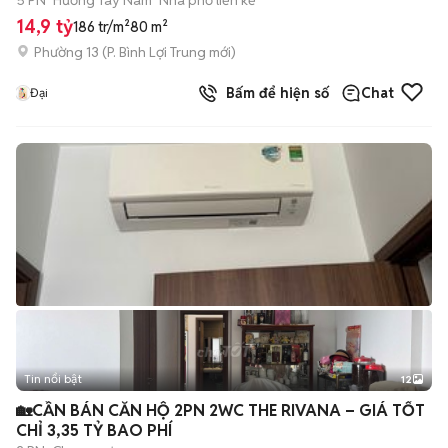
5 PN
Hướng Tây Nam
Nhà phố liền kề
14,9 tỷ
186 tr/m²
80 m²
Phường 13
(
P. Bình Lợi Trung
mới)
Bấm để hiện số
Chat
Đại
Tin nổi bật
12
+
2
🏡CẦN BÁN CĂN HỘ 2PN 2WC THE RIVANA – GIÁ TỐT
CHỈ 3,35 TỶ BAO PHÍ