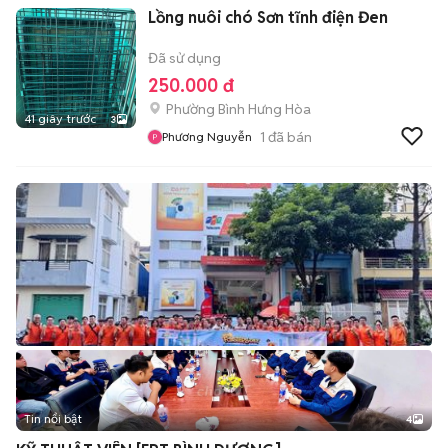
Lồng nuôi chó Sơn tĩnh điện Đen
Đã sử dụng
250.000 đ
Phường Bình Hưng Hòa
41 giây trước
3
1
đã bán
Phương Nguyễn
Tin nổi bật
4