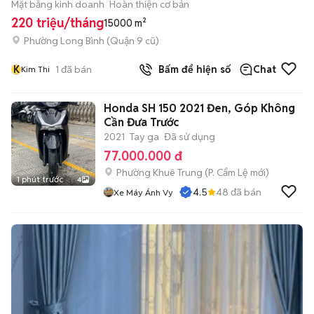
Mặt bằng kinh doanh
Hoàn thiện cơ bản
220 triệu/tháng
15000 m²
Phường Long Bình (Quận 9 cũ)
K
1
đã bán
Bấm để hiện số
Chat
Kim Thi
Honda SH 150 2021 Đen, Góp Không
Cần Đưa Trước
2021
Tay ga
Đã sử dụng
77.000.000 đ
Phường Khuê Trung
(
P. Cẩm Lệ
mới)
1 phút trước
4
4.5
48
đã bán
Xe Máy Ánh Vy