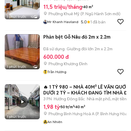
11,5 triệu/tháng
40 m²
Phường Khuê Mỹ
(
P. Ngũ Hành Sơn
mới)
1 phút trước
12
5.0
1
đã bán
Mr Khanh Haviland
Phản bệt Gỗ Nâu đỏ 2m x 2.2m
Đã sử dụng
Giường đôi lớn 2m x 2.2m
600.000 đ
Phường Khương Đình
1 phút trước
1
T
Trần Hương
🔥 1 TỶ 980 – NHÀ 40M² LÊ VĂN QUỚI |
DƯỚI 2 TỶ – KHÁCH ĐANG TÌM NHÀ Đ
3 PN
Hướng Đông Bắc
Nhà mặt phố, mặt tiền
1,98 tỷ
50 tr/m²
40 m²
Phường Bình Hưng Hoà A
(
P. Bình Hưng Hòa
m
1 phút trước
A
An Nhiên