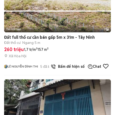
Tin nổi bật
7
+
2
Đất full thổ cư cần bán gấp 5m x 31m - Tây Ninh
Đất thổ cư
Ngang 5 m
260 triệu
1,7 tr/m²
157 m²
Xã Hòa Hội
5
đã bán
Bấm để hiện số
Chat
LÊ NGUYỄN ĐÌNH THI