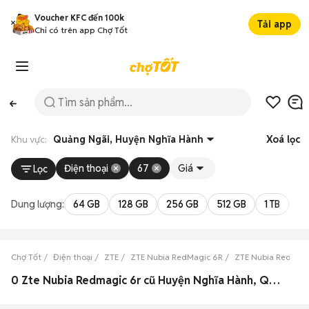
Voucher KFC đến 100k
Tải app
Chỉ có trên app Chợ Tốt
Khu vực:
Quảng Ngãi, Huyện Nghĩa Hành
Xoá lọc
Điện thoại
67
Giá
Lọc
Dung lượng:
64 GB
128 GB
256 GB
512 GB
1 TB
2 
Chợ Tốt
Điện thoại
ZTE
ZTE Nubia RedMagic 6R
ZTE Nubia RedMag
0 Zte Nubia Redmagic 6r cũ Huyện Nghĩa Hành, Quảng Ngãi đẹp