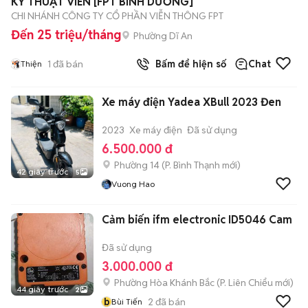
KỸ THUẬT VIÊN [FPT BÌNH DƯƠNG]
CHI NHÁNH CÔNG TY CỔ PHẦN VIỄN THÔNG FPT
Đến 25 triệu/tháng
Phường Dĩ An
1
đã bán
Bấm để hiện số
Chat
Thiện
Xe máy điện Yadea XBull 2023 Đen
2023
Xe máy điện
Đã sử dụng
6.500.000 đ
Phường 14
(
P. Bình Thạnh
mới)
42 giây trước
5
Vuong Hao
Cảm biến ifm electronic ID5046 Cam
Đã sử dụng
3.000.000 đ
Phường Hòa Khánh Bắc
(
P. Liên Chiểu
mới)
44 giây trước
2
b
2
đã bán
Bùi Tiến