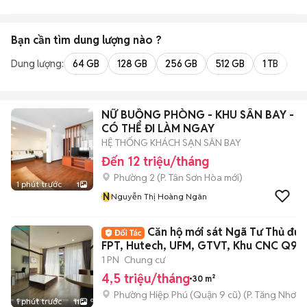
Bạn cần tìm
dung lượng
nào ?
Dung lượng:
64 GB
128 GB
256 GB
512 GB
1 TB
2 
NỮ BUỒNG PHÒNG - KHU SÂN BAY -
CÓ THỂ ĐI LÀM NGAY
HỆ THỐNG KHÁCH SẠN SÂN BAY
Đến 12 triệu/tháng
Phường 2
(
P. Tân Sơn Hòa
mới)
1 phút trước
1
N
Nguyễn Thị Hoàng Ngân
Căn hộ mới sát Ngã Tư Thủ đức
FPT, Hutech, UFM, GTVT, Khu CNC Q9
1 PN
Chung cư
4,5 triệu/tháng
30 m²
Phường Hiệp Phú (Quận 9 cũ)
(
P. Tăng Nhơn 
1 phút trước
11