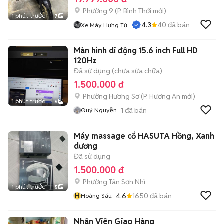
Phường 9
(
P. Bình Thới
mới)
1 phút trước
7
4.3
40
đã bán
Xe Máy Hưng Từ
Màn hình di động 15.6 inch Full HD
120Hz
Đã sử dụng (chưa sửa chữa)
1.500.000 đ
Phường Hương Sơ
(
P. Hương An
mới)
1 phút trước
6
1
đã bán
Quý Nguyễn
Máy massage cổ HASUTA Hồng, Xanh
dương
Đã sử dụng
1.500.000 đ
Phường Tân Sơn Nhì
1 phút trước
5
H
4.6
1650
đã bán
Hoàng Sáu
Nhân Viên Giao Hàng