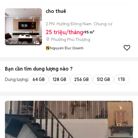
cho thuê
2 PN
Hướng Đông Nam
Chung cư
25 triệu/tháng
95 m²
Phường Phú Thượng
1 phút trước
6
N
Nguyen Đuc Doanh
Bạn cần tìm
dung lượng
nào ?
Dung lượng:
64 GB
128 GB
256 GB
512 GB
1 TB
2 