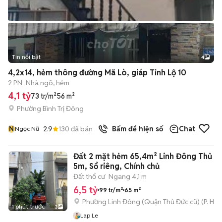
Tin nổi bật
4
4,2x14, hẻm thông đường Mã Lò, giáp Tỉnh Lộ 10
2 PN
Nhà ngõ, hẻm
4,1 tỷ
73 tr/m²
56 m²
Phường Bình Trị Đông
N
2.9
130
đã bán
Bấm để hiện số
Chat
Ngọc Nữ
Đất 2 mặt hẻm 65,4m² Linh Đông Thủ Đ
5m, Sổ riêng, Chính chủ
Đất thổ cư
Ngang 4,1 m
6,5 tỷ
99 tr/m²
65 m²
Phường Linh Đông (Quận Thủ Đức cũ)
(
P. Hiệ
1 phút trước
3
Lap Le