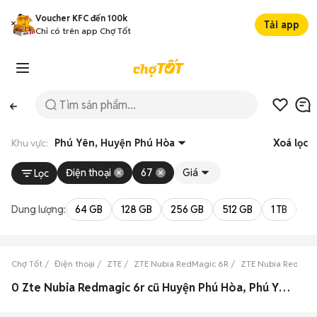
Voucher KFC đến 100k
Tải app
Chỉ có trên app Chợ Tốt
Khu vực:
Phú Yên, Huyện Phú Hòa
Xoá lọc
Điện thoại
67
Giá
Lọc
Dung lượng:
64 GB
128 GB
256 GB
512 GB
1 TB
2 
Chợ Tốt
Điện thoại
ZTE
ZTE Nubia RedMagic 6R
ZTE Nubia RedMagi
0 Zte Nubia Redmagic 6r cũ Huyện Phú Hòa, Phú Yên đẹp