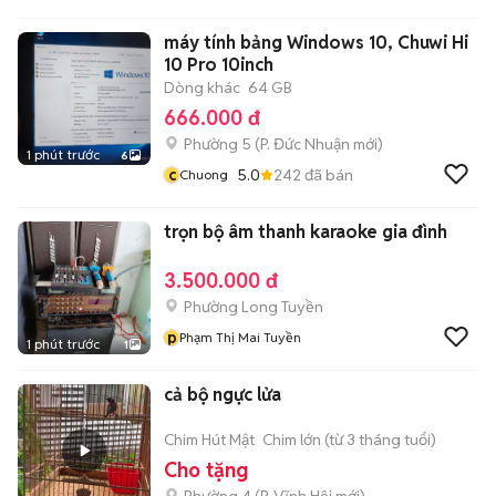
máy tính bảng Windows 10, Chuwi Hi
10 Pro 10inch
Dòng khác
64 GB
666.000 đ
Phường 5
(
P. Đức Nhuận
mới)
1 phút trước
6
c
5.0
242
đã bán
Chuong
trọn bộ âm thanh karaoke gia đình
3.500.000 đ
Phường Long Tuyền
p
Phạm Thị Mai Tuyền
1 phút trước
1
cả bộ ngực lửa
Chim Hút Mật
Chim lớn (từ 3 tháng tuổi)
Cho tặng