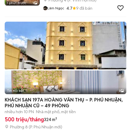
Phường 4
(
P. Vĩnh Hội
mới)
1 phút trước
1
4.7
9
đã bán
Lâm Ngọc
Tin nổi bật
3
KHÁCH SẠN 197A HOÀNG VĂN THỤ – P. PHÚ NHUẬN,
PHÚ NHUẬN CŨ – 49 PHÒNG
nhiều hơn 10 PN
Nhà mặt phố, mặt tiền
500 triệu/tháng
324 m²
Phường 8
(
P. Phú Nhuận
mới)