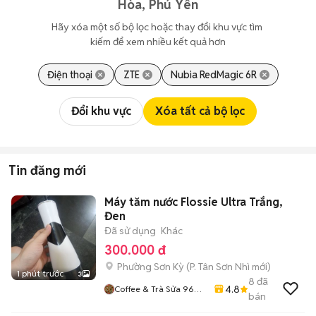
Hòa, Phú Yên
Hãy xóa một số bộ lọc hoặc thay đổi khu vực tìm 
kiếm để xem nhiều kết quả hơn
Điện thoại
ZTE
Nubia RedMagic 6R
Đổi khu vực
Xóa tất cả bộ lọc
Tin đăng mới
Máy tăm nước Flossie Ultra Trắng,
Đen
Đã sử dụng
Khác
300.000 đ
Phường Sơn Kỳ
(
P. Tân Sơn Nhì
mới)
1 phút trước
3
8
đã
4.8
Coffee & Trà Sửa 96
bán
Nguyễn Thế Truyện
P.tân Sơn Nhì Q.tân Phú