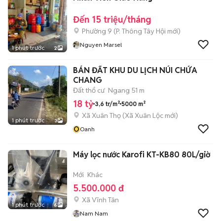
Đến 15 triệu/tháng
Phường 9
(
P. Thông Tây Hội
mới)
Nguyen Marsel
1 phút trước
2
BÁN ĐẤT KHU DU LỊCH NÚI CHỨA
CHANG
Đất thổ cư
Ngang 51 m
18 tỷ
3,6 tr/m²
5000 m²
Xã Xuân Thọ
(
Xã Xuân Lộc
mới)
1 phút trước
3
O
Oanh
Máy lọc nước Karofi KT-KB80 80L/giờ
Mới
Khác
5.500.000 đ
Xã Vĩnh Tân
1 phút trước
6
Nam Nam