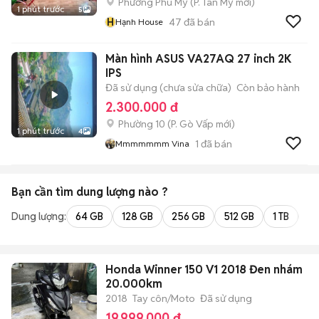
Phường Phú Mỹ
(
P. Tân Mỹ
mới)
1 phút trước
5
H
47
đã bán
Hạnh House
Màn hình ASUS VA27AQ 27 inch 2K
IPS
Đã sử dụng (chưa sửa chữa)
Còn bảo hành
2.300.000 đ
Phường 10
(
P. Gò Vấp
mới)
1 phút trước
4
1
đã bán
Mmmmmmm Vina
Bạn cần tìm
dung lượng
nào ?
Dung lượng:
64 GB
128 GB
256 GB
512 GB
1 TB
2 
Honda Winner 150 V1 2018 Đen nhám
20.000km
2018
Tay côn/Moto
Đã sử dụng
19.999.000 đ