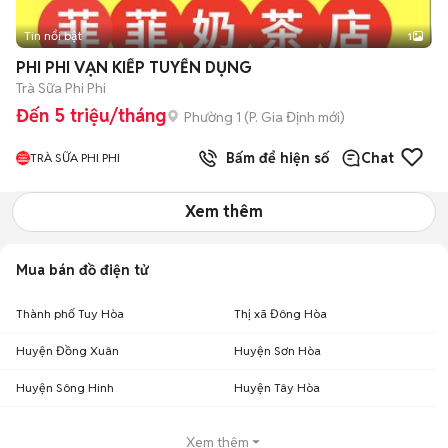
Tin nổi bật
1
PHI PHI VẠN KIẾP TUYỂN DỤNG
Trà Sữa Phi Phi
Đến 5 triệu/tháng
Phường 1
(
P. Gia Định
mới)
Bấm để hiện số
Chat
TRÀ SỮA PHI PHI
Xem thêm
Mua bán đồ điện tử
Thành phố Tuy Hòa
Thị xã Đông Hòa
Huyện Đồng Xuân
Huyện Sơn Hòa
Huyện Sông Hinh
Huyện Tây Hòa
Xem thêm