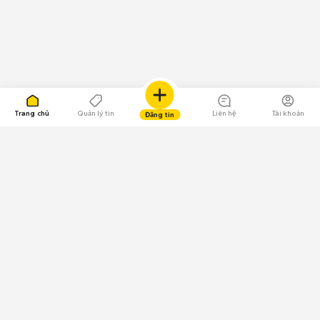
Trang chủ
Quản lý tin
Liên hệ
Tài khoản
Đăng tin
109.000 Bình chọn
Tải ứng dụng Chợ Tốt
Về Chợ Tốt
Quy chế sàn
Chính sách bảo mật
Giải quyết tranh chấp