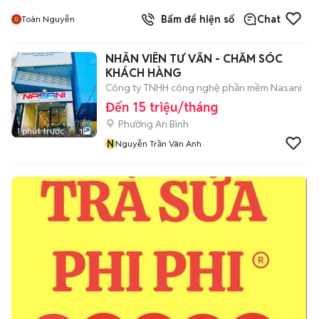
Bấm để hiện số
Chat
Toàn Nguyễn
NHÂN VIÊN TƯ VẤN - CHĂM SÓC
KHÁCH HÀNG
Công ty TNHH công nghệ phần mềm Nasani
Đến 15 triệu/tháng
Phường An Bình
1 phút trước
1
N
Nguyễn Trần Vân Anh