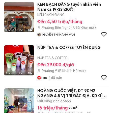
KEM BẠCH ĐẰNG tuyển nhân viên
Nam ca 19-23h30✋
KEM BẠCH ĐẰNG
Đến 4,50 triệu/tháng
Phường Bến Nghé
(
P. Sài Gòn
mới)
1 phút trước
2
NGUYỄN THỊ HẠNH VÂN
NÚP TEA & COFFEE TUYỂN DỤNG
NÚP TEA & COFFEE
Đến 29.000 đ/giờ
Phường 9
(
P. Khánh Hội
mới)
1 phút trước
6
1
đã bán
Tam
HOÀNG QUỐC VIỆT, DT 90M2
NGANG 4,5 VỊ TRÍ ĐẮC ĐỊA, KD GÌ
CŨNG ĐƯỢC
Mặt bằng kinh doanh
16 triệu/tháng
90 m²