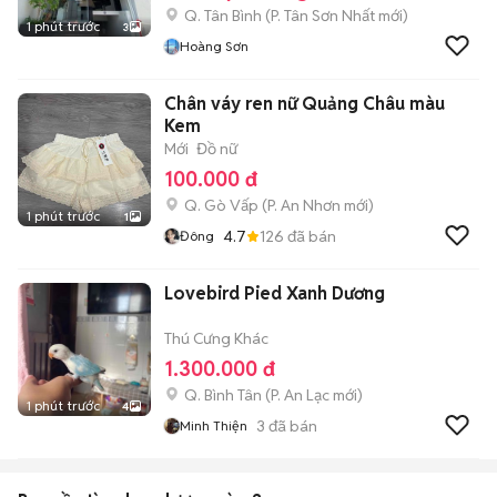
Q. Tân Bình
(
P. Tân Sơn Nhất
mới)
1 phút trước
3
Hoàng Sơn
Chân váy ren nữ Quảng Châu màu
Kem
Mới
Đồ nữ
100.000 đ
Q. Gò Vấp
(
P. An Nhơn
mới)
1 phút trước
1
4.7
126
đã bán
Đông
Lovebird Pied Xanh Dương
Thú Cưng Khác
1.300.000 đ
Q. Bình Tân
(
P. An Lạc
mới)
1 phút trước
4
3
đã bán
Minh Thiện