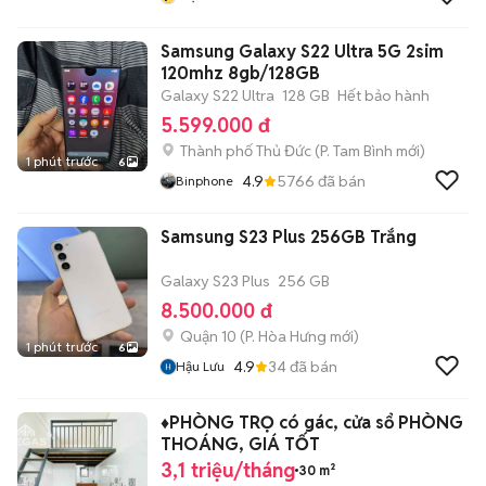
Samsung Galaxy S22 Ultra 5G 2sim
120mhz 8gb/128GB
Galaxy S22 Ultra
128 GB
Hết bảo hành
5.599.000 đ
Thành phố Thủ Đức
(
P. Tam Bình
mới)
1 phút trước
6
4.9
5766
đã bán
Binphone
Samsung S23 Plus 256GB Trắng
Galaxy S23 Plus
256 GB
8.500.000 đ
Quận 10
(
P. Hòa Hưng
mới)
1 phút trước
6
4.9
34
đã bán
Hậu Lưu
♦️PHÒNG TRỌ có gác, cửa sổ PHÒNG
THOÁNG, GIÁ TỐT
3,1 triệu/tháng
30 m²