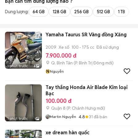
Bạn cần tìm
dung lượng
nào ?
Dung lượng:
64 GB
128 GB
256 GB
512 GB
1 TB
2 
Yamaha Taurus SR Vàng đồng Xăng
2009
Xe số
100 - 175 cc
Đã sử dụng
7.900.000 đ
Q. Bình Tân
(
P. Bình Trị Đông
mới)
1 phút trước
6
N
Nguyễn
Tay thắng Honda Air Blade Kim loại
Bạc
100.000 đ
Quận 8
(
P. Chánh Hưng
mới)
4.8
31
đã bán
Martin Nguyễn
1 phút trước
1
xe dream hàn quốc