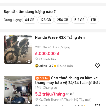
Bạn cần tìm
dung lượng
nào ?
Dung lượng:
64 GB
128 GB
256 GB
512 GB
1 TB
2 
Honda Wave RSX Trắng đen
2011
Xe số
Đã sử dụng
6.000.000 đ
Q. Bình Tân
1 phút trước
4
C
3.7
136
đã bán
Cường
Cho thuê chung cư hầm xe
thang máy bảo vệ 24/24 full nội thất
1 PN
Chung cư
5,2 triệu/tháng
35 m²
Q. Bình Thạnh
(
P. Thạnh Mỹ Tây
mới)
1 phút trước
8