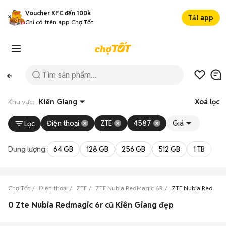
Voucher KFC đến 100k
Tải app
Chỉ có trên app Chợ Tốt
Khu vực:
Kiên Giang
Xoá lọc
Điện thoại
ZTE
4587
Giá
Lọc
Dung lượng:
64 GB
128 GB
256 GB
512 GB
1 TB
2 
Chợ Tốt
Điện thoại
ZTE
ZTE Nubia RedMagic 6R
ZTE Nubia RedMagi
0 Zte Nubia Redmagic 6r cũ Kiên Giang đẹp