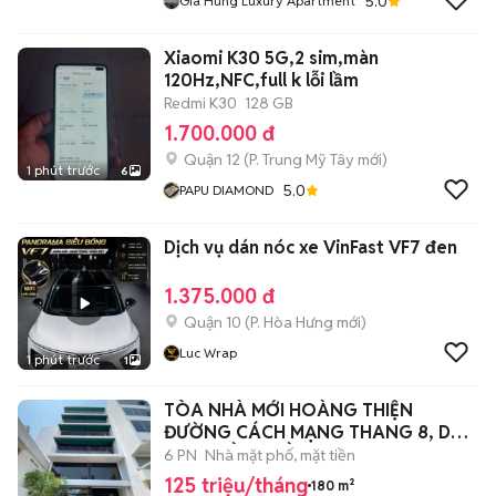
5.0
Gia Hùng Luxury Apartment
Xiaomi K30 5G,2 sim,màn
120Hz,NFC,full k lỗi lầm
Redmi K30
128 GB
1.700.000 đ
Quận 12
(
P. Trung Mỹ Tây
mới)
1 phút trước
6
5.0
PAPU DIAMOND
Dịch vụ dán nóc xe VinFast VF7 đen
1.375.000 đ
Quận 10
(
P. Hòa Hưng
mới)
Luc Wrap
1 phút trước
1
TÒA NHÀ MỚI HOÀNG THIỆN
ĐƯỜNG CÁCH MẠNG THANG 8, DT
9X20, HẦM 6 LẦU
6 PN
Nhà mặt phố, mặt tiền
125 triệu/tháng
180 m²