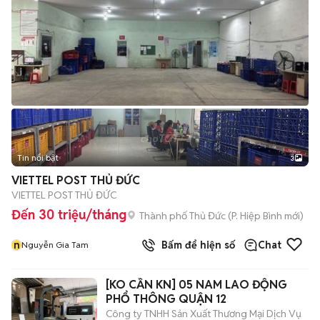
Tin nổi bật
3
VIETTEL POST THỦ ĐỨC
VIETTEL POST THỦ ĐỨC
Đến 30 triệu/tháng
Thành phố Thủ Đức
(
P. Hiệp Bình
mới)
n
Bấm để hiện số
Chat
Nguyễn Gia Tam
[KO CẦN KN] 05 NAM LAO ĐỘNG
PHỔ THÔNG QUẬN 12
Công ty TNHH Sản Xuất Thương Mại Dịch Vụ