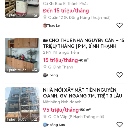
Cơ Khí Bao Bì Thành Phát
Đến 15 triệu/tháng
1 phút trước
1
Quận 12
(
P. Đông Hưng Thuận
mới)
Thao Le
🏡 CHO THUÊ NHÀ NGUYÊN CĂN – 15
TRIỆU/THÁNG | P.14, BÌNH THẠNH
2 PN
Nhà ngõ, hẻm
15 triệu/tháng
40 m²
Q. Bình Thạnh
1 phút trước
4
Hoang
NHÀ MỚI XÂY MẶT TIỀN NGUYỄN
OANH, GV. NGANG 7M, TRỆT 3 LẦU
Mặt bằng kinh doanh
95 triệu/tháng
150 m²
Q. Gò Vấp
(
P. Hạnh Thông
mới)
1 phút trước
3
Hoàng Sơn