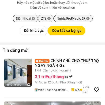
Hãy xóa một số bộ lọc hoặc thay đổi khu vực tìm 
kiếm để xem nhiều kết quả hơn
Điện thoại
ZTE
Nubia RedMagic 6R
Đổi khu vực
Xóa tất cả bộ lọc
Tin đăng mới
CHÍNH CHỦ CHO THUÊ TRỌ
NGAY NGÃ 4 Ga
1 PN
Căn hộ dịch vụ, mini
3,1 triệu/tháng
35 m²
Quận 12
(
P. An Phú Đông
mới)
1 phút trước
11
7
đã
4.6
Minh Thành Apartment
bán
Chdv