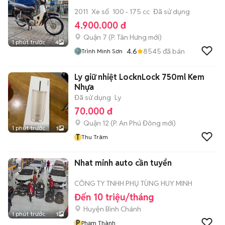
2011
Xe số
100 - 175 cc
Đã sử dụng
4.900.000 đ
Quận 7
(
P. Tân Hưng
mới)
1 phút trước
4
4.6
8545
đã bán
Trình Minh Sơn
Ly giữ nhiệt LocknLock 750ml Kem
Nhựa
Đã sử dụng
Ly
70.000 đ
Quận 12
(
P. An Phú Đông
mới)
1 phút trước
1
T
Thu Trâm
Nhat minh auto cần tuyển
CÔNG TY TNHH PHỤ TÙNG HUY MINH
Đến 10 triệu/tháng
Huyện Bình Chánh
1 phút trước
1
P
Phạm Thành