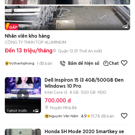
Tin nổi bật
3
Nhân viên kho hàng
CÔNG TY TNHH TOP ALUMINIUM
Đến 13 triệu/tháng
Quận 12
(
P. Thới An
mới)
v
1
đã bán
Bấm để hiện số
Chat
Vuthanhphong
Dell Inspiron 15 i3 4GB/500GB Đen
Windows 10 Pro
Intel Core i3
4 GB
500 GB
HDD
700.000 đ
Huyện Nhà Bè
1 phút trước
6
n
4.9
1578
đã bán
Nguyên Văn Năm
Honda SH Mode 2020 Smartkey xe