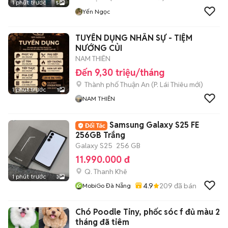
1 phút trước
5
Yến Ngọc
TUYỂN DỤNG NHÂN SỰ - TIỆM
NƯỚNG CỦI
NAM THIÊN
Đến 9,30 triệu/tháng
Thành phố Thuận An
(
P. Lái Thiêu
mới)
1 phút trước
1
NAM THIÊN
Samsung Galaxy S25 FE
256GB Trắng
Galaxy S25
256 GB
11.990.000 đ
Q. Thanh Khê
1 phút trước
3
4.9
209
đã bán
MobiGo Đà Nẵng
Chó Poodle Tiny, phốc sóc f đủ màu 2
tháng đã tiêm