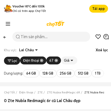
Voucher KFC đến 100k
Tải app
Chỉ có trên app Chợ Tốt
Khu vực:
Lai Châu
Xoá lọc
Điện thoại
67
Giá
Lọc
Dung lượng:
64 GB
128 GB
256 GB
512 GB
1 TB
2 
Chợ Tốt
Điện thoại
ZTE
ZTE Nubia RedMagic 6R
ZTE Nubia RedMagi
0 Zte Nubia Redmagic 6r cũ Lai Châu đẹp