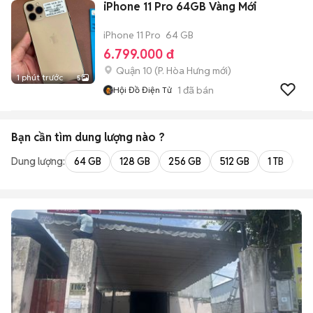
iPhone 11 Pro 64GB Vàng Mới
iPhone 11 Pro
64 GB
6.799.000 đ
Quận 10
(
P. Hòa Hưng
mới)
1 phút trước
5
1
đã bán
Hội Đồ Điện Tử
Bạn cần tìm
dung lượng
nào ?
Dung lượng:
64 GB
128 GB
256 GB
512 GB
1 TB
2 