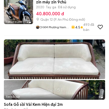
zin máy zin 9chủ
2020
Tay ga
Đã sử dụng
40.800.000 đ
Quận 12
(
P. An Phú Đông
mới)
1 phút trước
6
493
đã
4.5
CHXM Phương Nam
bán
Chuyên Bán Xe Trả
Góp
Tin nổi bật
5
Sofa Gỗ sồi Vải Kem Hiện đại 2m