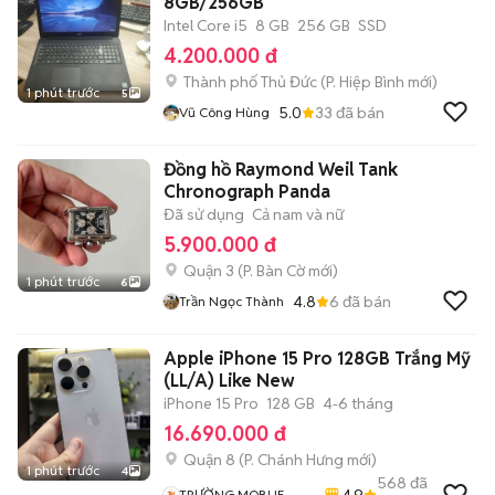
8GB/256GB
Intel Core i5
8 GB
256 GB
SSD
4.200.000 đ
Thành phố Thủ Đức
(
P. Hiệp Bình
mới)
1 phút trước
5
5.0
33
đã bán
Vũ Công Hùng
Đồng hồ Raymond Weil Tank
Chronograph Panda
Đã sử dụng
Cả nam và nữ
5.900.000 đ
Quận 3
(
P. Bàn Cờ
mới)
1 phút trước
6
4.8
6
đã bán
Trần Ngọc Thành
Apple iPhone 15 Pro 128GB Trắng Mỹ
(LL/A) Like New
iPhone 15 Pro
128 GB
4-6 tháng
16.690.000 đ
Quận 8
(
P. Chánh Hưng
mới)
1 phút trước
4
568
đã
4.9
TRƯỜNG MOBLIE