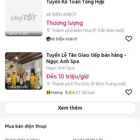
Tuyển Kế Toán Tổng Hợp
XE ĐIỆN XSBOT
Thương lượng
Thành phố Biên Hòa
(
P. Trấn Biên
mới)
1 phút trước
XE ĐIỆN XSBOT
Tuyển Lễ Tân Giao tiếp bán hàng -
Ngọc Anh Spa
Ngọc Anh Spa
Đến 10 triệu/giờ
Thành phố Thủ Đức
(
P. Bình Trưng
mới)
1 phút trước
3
H
5.0
27
đã bán
Hương
Xem thêm
Mua bán điện thoại
Thành phố Lai Châu
Huyện Mường Tè