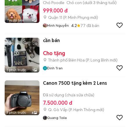
Chó Poodle
Chó con (dưới 3 tháng tuổi)
999.000 đ
Quận 11
(
P. Minh Phụng
mới)
Tin ưu tiên
4
4.2
77
đã bán
Minh Nguyễn
cần bán
Cho tặng
Thành phố Biên Hòa
(
P. Long Bình
mới)
Đinh Tran
1 phút trước
1
Canon 750D tặng kèm 2 Lens
Đã sử dụng (chưa sửa chữa)
7.500.000 đ
Q. Gò Vấp
(
P. Hạnh Thông
mới)
1 phút trước
6
Quang Toila