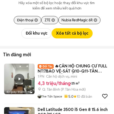
Hãy xóa một số bộ lọc hoặc thay đổi khu vực tìm 
kiếm để xem nhiều kết quả hơn
Điện thoại
ZTE
Nubia RedMagic 6R
Đổi khu vực
Xóa tất cả bộ lọc
Tin đăng mới
🔥CĂN HỘ CHUNG CƯ FULL
NT⁉️BẢO VỆ-SÁT Q10-Q11-TÂN
BÌNH-BẢY HIỀN-BẮC HẢI
1 PN
Căn hộ dịch vụ, mini
4,3 triệu/tháng
25 m²
Q. Tân Bình
(
P. Tân Hòa
mới)
43 giây trước
11
5.0
10
đã bán
The Tứn Space
Dell Latitude 3500 i5 Gen 8 15.6 inch