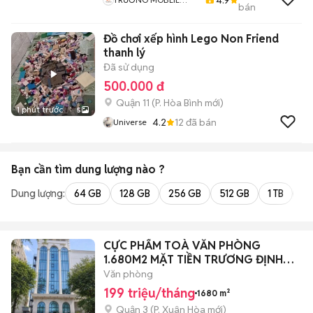
bán
Chuyên Mua Bán Sửa
Chữa ĐTDĐ
Đồ chơi xếp hình Lego Non Friend
thanh lý
Đã sử dụng
500.000 đ
Quận 11
(
P. Hòa Bình
mới)
1 phút trước
5
4.2
12
đã bán
Universe
Bạn cần tìm
dung lượng
nào ?
Dung lượng:
64 GB
128 GB
256 GB
512 GB
1 TB
2 
CỰC PHẨM TOÀ VĂN PHÒNG
1.680M2 MẶT TIỀN TRƯƠNG ĐỊNH
QUẬN 3
Văn phòng
199 triệu/tháng
1680 m²
Quận 3
(
P. Xuân Hòa
mới)