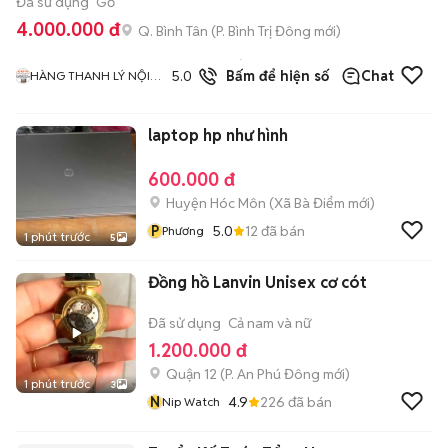
Đã sử dụng
Gỗ
4.000.000 đ
Q. Bình Tân
(
P. Bình Trị Đông
mới)
579
đã
5.0
Bấm để hiện số
Chat
HÀNG THANH LÝ NỘI
bán
THẤT 268
laptop hp như hình
600.000 đ
Huyện Hóc Môn
(
Xã Bà Điểm
mới)
P
5.0
12
đã bán
Phương
1 phút trước
5
Đồng hồ Lanvin Unisex cơ cót
Đã sử dụng
Cả nam và nữ
1.200.000 đ
Quận 12
(
P. An Phú Đông
mới)
1 phút trước
3
N
4.9
226
đã bán
Nip Watch