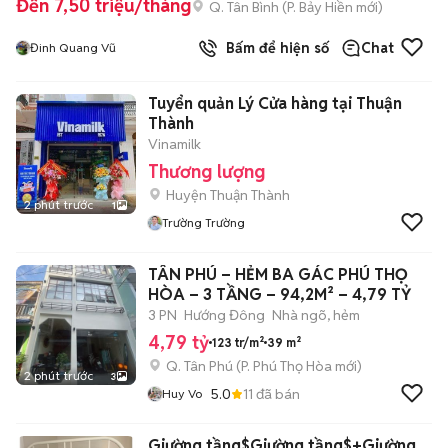
Đến 7,50 triệu/tháng
Q. Tân Bình
(
P. Bảy Hiền
mới)
Bấm để hiện số
Chat
Đinh Quang Vũ
Tuyển quản Lý Cửa hàng tại Thuận
Thành
Vinamilk
Thương lượng
Huyện Thuận Thành
2 phút trước
1
Trường Trường
TÂN PHÚ – HẺM BA GÁC PHÚ THỌ
HÒA – 3 TẦNG – 94,2M² – 4,79 TỶ
3 PN
Hướng Đông
Nhà ngõ, hẻm
4,79 tỷ
123 tr/m²
39 m²
Q. Tân Phú
(
P. Phú Thọ Hòa
mới)
2 phút trước
3
5.0
11
đã bán
Huy Vo
Giường tầng$Giường tầng$+Giường