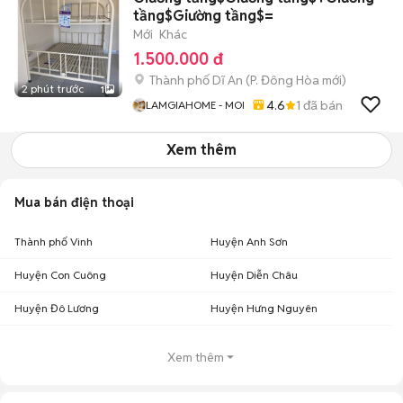
tầng$Giường tầng$=
Mới
Khác
1.500.000 đ
Thành phố Dĩ An
(
P. Đông Hòa
mới)
2 phút trước
1
4.6
1
đã bán
LAMGIAHOME - MOI
Xem thêm
Mua bán điện thoại
Thành phố Vinh
Huyện Anh Sơn
Huyện Con Cuông
Huyện Diễn Châu
Huyện Đô Lương
Huyện Hưng Nguyên
Xem thêm