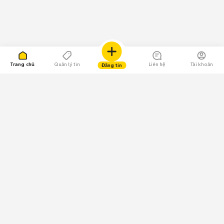
Trang chủ
Quản lý tin
Liên hệ
Tài khoản
Đăng tin
109.000 Bình chọn
Tải ứng dụng Chợ Tốt
Về Chợ Tốt
Quy chế sàn
Chính sách bảo mật
Giải quyết tranh chấp
CÔNG TY TNHH CHỢ TỐT - Người đại diện theo pháp luật:
Nguyễn Trọng Tấn; GPDKKD: 0312120782 do Sở KH & ĐT TP.HCM cấp ngày