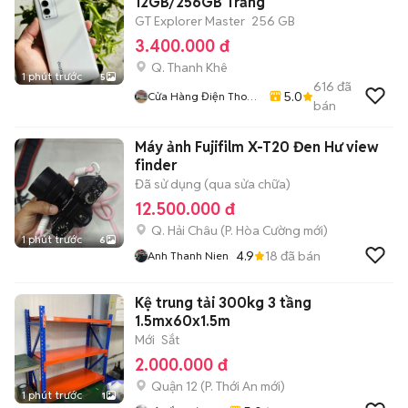
12GB/256GB Trắng
GT Explorer Master
256 GB
3.400.000 đ
Q. Thanh Khê
1 phút trước
5
616
đã
5.0
Cửa Hàng Điện Thoại
bán
Thương Mobile
Máy ảnh Fujifilm X-T20 Đen Hư view
finder
Đã sử dụng (qua sửa chữa)
12.500.000 đ
Q. Hải Châu
(
P. Hòa Cường
mới)
1 phút trước
6
4.9
18
đã bán
Anh Thanh Nien
Kệ trung tải 300kg 3 tầng
1.5mx60x1.5m
Mới
Sắt
2.000.000 đ
Quận 12
(
P. Thới An
mới)
1 phút trước
1