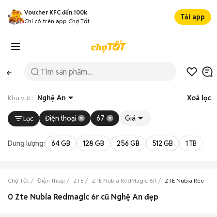
Voucher KFC đến 100k
Tải app
Chỉ có trên app Chợ Tốt
Khu vực:
Nghệ An
Xoá lọc
Điện thoại
67
Giá
Lọc
Dung lượng:
64 GB
128 GB
256 GB
512 GB
1 TB
2 
Chợ Tốt
Điện thoại
ZTE
ZTE Nubia RedMagic 6R
ZTE Nubia RedMag
0 Zte Nubia Redmagic 6r cũ Nghệ An đẹp