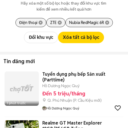
Hãy xóa một số bộ lọc hoặc thay đổi khu vực tìm 
kiếm để xem nhiều kết quả hơn
Điện thoại
ZTE
Nubia RedMagic 6R
Đổi khu vực
Xóa tất cả bộ lọc
Tin đăng mới
Tuyển dụng phụ bếp Sản xuất
(Parttime)
Hồ Dương Ngọc Quý
Đến 5 triệu/tháng
Q. Phú Nhuận
(
P. Cầu Kiệu
mới)
1 phút trước
Hồ Dương Ngọc Quý
Realme GT Master Explorer