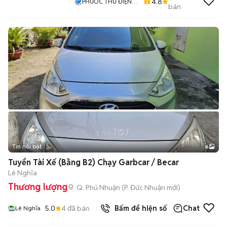
4.8
PHƯỚC THƯ ĐIỆN
bán
MÁY
Tin nổi bật
6
+
2
Tuyển Tài Xế (Bằng B2) Chạy Garbcar / Becar
Lê Nghĩa
Thương lượng
Q. Phú Nhuận
(
P. Đức Nhuận
mới)
5.0
4
đã bán
Bấm để hiện số
Chat
Lê Nghĩa