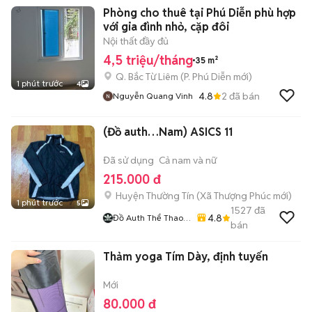
Phòng cho thuê tại Phú Diễn phù hợp
với gia đình nhỏ, cặp đôi
Nội thất đầy đủ
4,5 triệu/tháng
35 m²
Q. Bắc Từ Liêm
(
P. Phú Diễn
mới)
1 phút trước
4
4.8
2
đã bán
Nguyễn Quang Vinh
(Đồ auth…Nam) ASICS 11
Đã sử dụng
Cả nam và nữ
215.000 đ
Huyện Thường Tín
(
Xã Thượng Phúc
mới)
1 phút trước
5
1527
đã
4.8
Đồ Auth Thể Thao
bán
Nam
Thảm yoga Tím Dày, định tuyến
Mới
80.000 đ