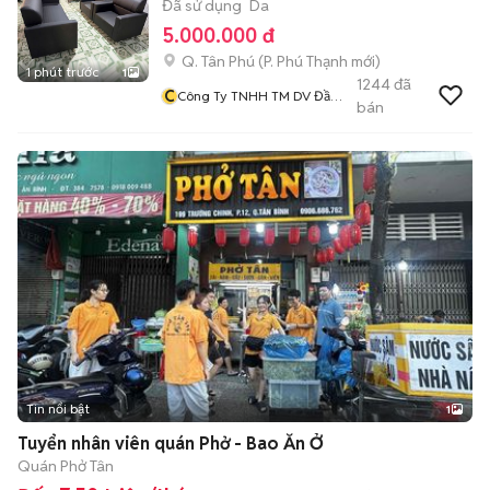
Đã sử dụng
Da
5.000.000 đ
Q. Tân Phú
(
P. Phú Thạnh
mới)
1 phút trước
1
1244
đã
C
Công Ty TNHH TM DV Đầu
bán
Tư Và Xây Dựng Hải Đăng
Tin nổi bật
1
Tuyển nhân viên quán Phở - Bao Ăn Ở
Quán Phở Tân