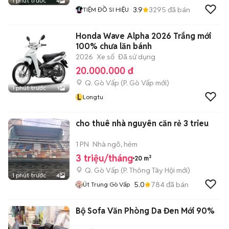
1 phút trước
4
3.9
3295
đã bán
TIỆM ĐỒ SI HIỆU
Honda Wave Alpha 2026 Trắng mới
100% chưa lăn bánh
2026
Xe số
Đã sử dụng
20.000.000 đ
Q. Gò Vấp
(
P. Gò Vấp
mới)
1 phút trước
1
L
Longtu
cho thuê nhà nguyên căn rẻ 3 trieu
1 PN
Nhà ngõ, hẻm
3 triệu/tháng
20 m²
Q. Gò Vấp
(
P. Thông Tây Hội
mới)
1 phút trước
4
5.0
784
đã bán
Út Trung Gò Vấp
Bộ Sofa Văn Phòng Da Đen Mới 90%