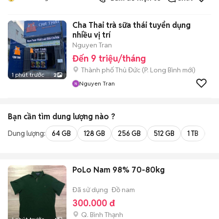
Cha Thai trà sữa thái tuyển dụng
nhiều vị trí
Nguyen Tran
Đến 9 triệu/tháng
Thành phố Thủ Đức
(
P. Long Bình
mới)
1 phút trước
2
Nguyen Tran
Bạn cần tìm
dung lượng
nào ?
Dung lượng:
64 GB
128 GB
256 GB
512 GB
1 TB
2 
PoLo Nam 98% 70-80kg
Đã sử dụng
Đồ nam
300.000 đ
Q. Bình Thạnh