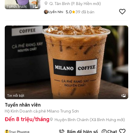
Q. Tân Bình
(
P. Bảy Hiền
mới)
1 phút trước
2
5.0
39
đã bán
Uyển Nhi
Tin nổi bật
1
Tuyển nhân viên
Hộ Kinh Doanh cà phê Milano Trung Sơn
Đến 8 triệu/tháng
Huyện Bình Chánh
(
Xã Bình Hưng
mới)
T
Bấm để hiện số
Chat
Truc Phuong