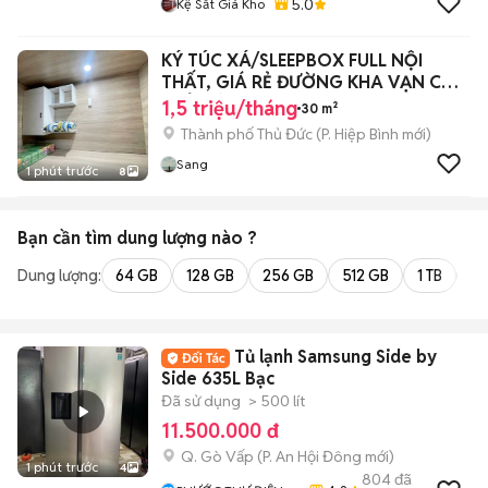
5.0
Kệ Sắt Giá Kho
KÝ TÚC XÁ/SLEEPBOX FULL NỘI
THẤT, GIÁ RẺ ĐƯỜNG KHA VẠN CÂN
THỦ ĐỨC✨
1,5 triệu/tháng
30 m²
Thành phố Thủ Đức
(
P. Hiệp Bình
mới)
Sang
1 phút trước
8
Bạn cần tìm
dung lượng
nào ?
Dung lượng:
64 GB
128 GB
256 GB
512 GB
1 TB
2 
Tủ lạnh Samsung Side by
Side 635L Bạc
Đã sử dụng
> 500 lít
11.500.000 đ
Q. Gò Vấp
(
P. An Hội Đông
mới)
1 phút trước
4
804
đã