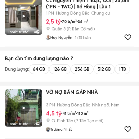
Cc Nguyễn Thiện Thuật, Q.3 | 35,6m²
(1PN - 1WC) | Sổ Hồng | Lầu 1
1 PN
Hướng Đông Bắc
Chung cư
2,5 tỷ
70 tr/m²
36 m²
Quận 3
(
P. Bàn Cờ
mới)
1 phút trước
8
1
đã bán
Huy Nguyễn
Bạn cần tìm
dung lượng
nào ?
Dung lượng:
64 GB
128 GB
256 GB
512 GB
1 TB
2 
VỠ NỢ BÁN GẤP NHÀ
3 PN
Hướng Đông Bắc
Nhà ngõ, hẻm
4,5 tỷ
41 tr/m²
110 m²
Q. Bình Tân
(
P. Tân Tạo
mới)
1 phút trước
7
Trương Nhất