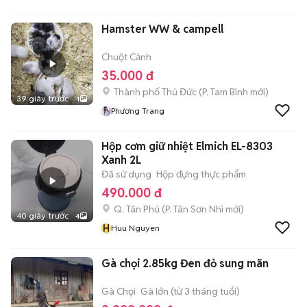
Hamster WW & campell
Chuột Cảnh
35.000 đ
Thành phố Thủ Đức
(
P. Tam Bình
mới)
39 giây trước
1
Phương Trang
Hộp cơm giữ nhiệt Elmich EL-8303
Xanh 2L
Đã sử dụng
Hộp đựng thực phẩm
490.000 đ
Q. Tân Phú
(
P. Tân Sơn Nhì
mới)
40 giây trước
4
H
Huu Nguyen
Gà chọi 2.85kg Đen đỏ sung mãn
Gà Chọi
Gà lớn (từ 3 tháng tuổi)