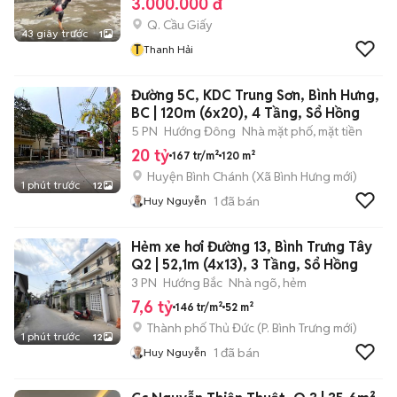
3.000.000 đ
Q. Cầu Giấy
43 giây trước
1
T
Thanh Hải
Đường 5C, KDC Trung Sơn, Bình Hưng,
BC | 120m (6x20), 4 Tầng, Sổ Hồng
5 PN
Hướng Đông
Nhà mặt phố, mặt tiền
20 tỷ
167 tr/m²
120 m²
Huyện Bình Chánh
(
Xã Bình Hưng
mới)
1 phút trước
12
1
đã bán
Huy Nguyễn
Hẻm xe hơi Đường 13, Bình Trưng Tây
Q2 | 52,1m (4x13), 3 Tầng, Sổ Hồng
3 PN
Hướng Bắc
Nhà ngõ, hẻm
7,6 tỷ
146 tr/m²
52 m²
Thành phố Thủ Đức
(
P. Bình Trưng
mới)
1 phút trước
12
1
đã bán
Huy Nguyễn