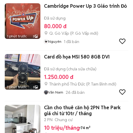
Cambridge Power Up 3 Giáo trình Đỏ
Đã sử dụng
80.000 đ
Q. Gò Vấp
(
P. Gò Vấp
mới)
1 phút trước
3
1
đã bán
Nguyên
Card đồ họa MSI 580 8GB DVI
Đã sử dụng (chưa sửa chữa)
1.250.000 đ
Thành phố Thủ Đức
(
P. Tam Bình
mới)
1 phút trước
3
26
đã bán
Văn Nam
Cần cho thuê căn hộ 2PN The Park
giá chỉ từ 10tr / tháng
2 PN
Chung cư
10 triệu/tháng
74 m²