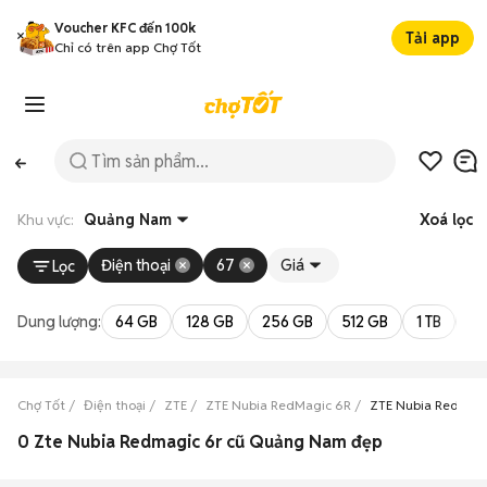
Voucher KFC đến 100k
Tải app
Chỉ có trên app Chợ Tốt
Khu vực:
Quảng Nam
Xoá lọc
Điện thoại
67
Giá
Lọc
Dung lượng:
64 GB
128 GB
256 GB
512 GB
1 TB
2 
Chợ Tốt
Điện thoại
ZTE
ZTE Nubia RedMagic 6R
ZTE Nubia RedMag
0 Zte Nubia Redmagic 6r cũ Quảng Nam đẹp