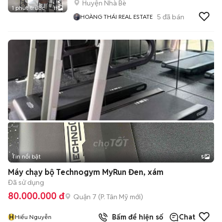
Huyện Nhà Bè
1 phút trước
11
5
đã bán
HOÀNG THÁI REAL ESTATE
Tin nổi bật
5
Máy chạy bộ Technogym MyRun Đen, xám
Đã sử dụng
80.000.000 đ
Quận 7
(
P. Tân Mỹ
mới)
H
Bấm để hiện số
Chat
Hiếu Nguyễn