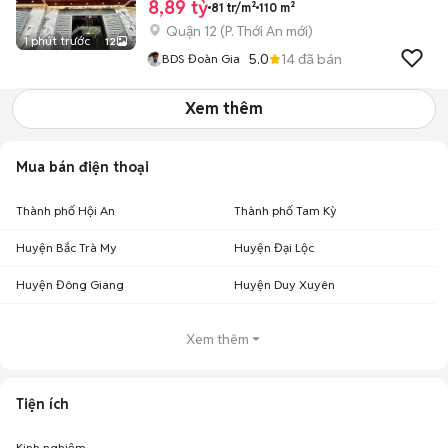
8,89 tỷ
81 tr/m²
110 m²
Quận 12
(
P. Thới An
mới)
1 phút trước
12
5.0
14
đã bán
BDS Đoàn Gia
Xem thêm
Mua bán điện thoại
Thành phố Hội An
Thành phố Tam Kỳ
Huyện Bắc Trà My
Huyện Đại Lộc
Huyện Đông Giang
Huyện Duy Xuyên
Xem thêm
Tiện ích
Kinh nghiệm