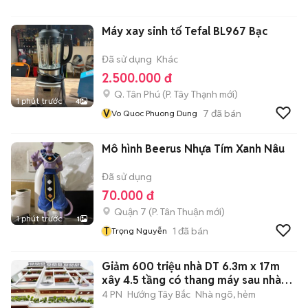
Máy xay sinh tố Tefal BL967 Bạc
Đã sử dụng
Khác
2.500.000 đ
Q. Tân Phú
(
P. Tây Thạnh
mới)
1 phút trước
4
V
7
đã bán
Vo Quoc Phuong Dung
Mô hình Beerus Nhựa Tím Xanh Nâu
Đã sử dụng
70.000 đ
Quận 7
(
P. Tân Thuận
mới)
1 phút trước
1
T
1
đã bán
Trọng Nguyễn
Giảm 600 triệu nhà DT 6.3m x 17m
xây 4.5 tầng có thang máy sau nhà
MT
4 PN
Hướng Tây Bắc
Nhà ngõ, hẻm