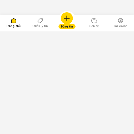
Trang chủ
Quản lý tin
Liên hệ
Tài khoản
Đăng tin
109.000 Bình chọn
Tải ứng dụng Chợ Tốt
Về Chợ Tốt
Quy chế sàn
Chính sách bảo mật
Giải quyết tranh chấp
CÔNG TY TNHH CHỢ TỐT - Người đại diện theo pháp luật:
Nguyễn Trọng Tấn; GPDKKD: 0312120782 do Sở KH & ĐT TP.HCM cấp ngày
11/01/2013;
GPMXH: 185/GP-BTTTT do Bộ Thông tin và Truyền thông