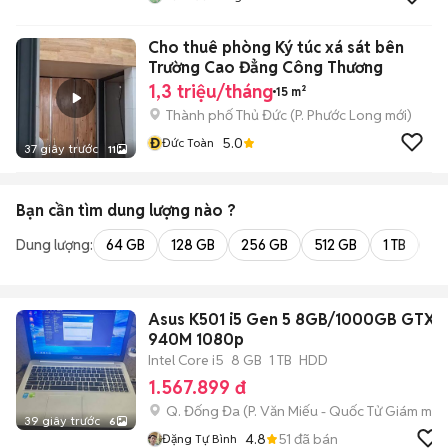
Cho thuê phòng Ký túc xá sát bên
Trường Cao Đẳng Công Thương
1,3 triệu/tháng
15 m²
Thành phố Thủ Đức
(
P. Phước Long
mới)
Đ
5.0
Đức Toàn
37 giây trước
11
Bạn cần tìm
dung lượng
nào ?
Dung lượng:
64 GB
128 GB
256 GB
512 GB
1 TB
2 
Asus K501 i5 Gen 5 8GB/1000GB GTX
940M 1080p
Intel Core i5
8 GB
1 TB
HDD
1.567.899 đ
Q. Đống Đa
(
P. Văn Miếu - Quốc Tử Giám
mới)
39 giây trước
6
4.8
51
đã bán
Đặng Tự Bình