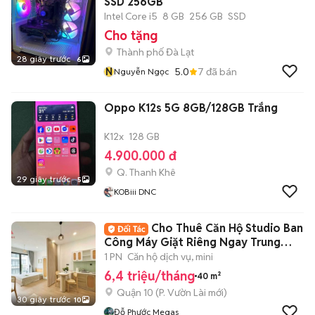
SSD 256GB
Intel Core i5
8 GB
256 GB
SSD
Cho tặng
Thành phố Đà Lạt
28 giây trước
6
N
5.0
7
đã bán
Nguyễn Ngọc
Oppo K12s 5G 8GB/128GB Trắng
K12x
128 GB
4.900.000 đ
Q. Thanh Khê
29 giây trước
5
KOBiii DNC
Cho Thuê Căn Hộ Studio Ban
Công Máy Giặt Riêng Ngay Trung
Tâm Quận 10
1 PN
Căn hộ dịch vụ, mini
6,4 triệu/tháng
40 m²
Quận 10
(
P. Vườn Lài
mới)
30 giây trước
10
Đỗ Phước Megas