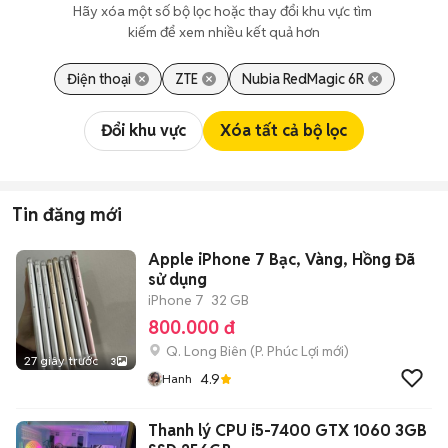
Hãy xóa một số bộ lọc hoặc thay đổi khu vực tìm 
kiếm để xem nhiều kết quả hơn
Điện thoại
ZTE
Nubia RedMagic 6R
Đổi khu vực
Xóa tất cả bộ lọc
Tin đăng mới
Apple iPhone 7 Bạc, Vàng, Hồng Đã
sử dụng
iPhone 7
32 GB
800.000 đ
Q. Long Biên
(
P. Phúc Lợi
mới)
27 giây trước
3
4.9
Hanh
Thanh lý CPU i5-7400 GTX 1060 3GB