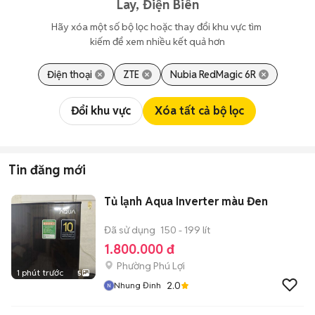
Lay, Điện Biên
Hãy xóa một số bộ lọc hoặc thay đổi khu vực tìm 
kiếm để xem nhiều kết quả hơn
Điện thoại
ZTE
Nubia RedMagic 6R
Đổi khu vực
Xóa tất cả bộ lọc
Tin đăng mới
Tủ lạnh Aqua Inverter màu Đen
Đã sử dụng
150 - 199 lít
1.800.000 đ
Phường Phú Lợi
1 phút trước
5
2.0
Nhung Đinh