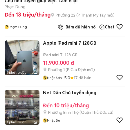
Chủ nhà tuyển giúp việc. Làm ở lại
Phạm Dung
Đến 13 triệu/tháng
Phường 22
(
P. Thạnh Mỹ Tây
mới)
P
Bấm để hiện số
Chat
Phạm Dung
Apple iPad mini 7 128GB
iPad mini 7
128 GB
11.900.000 đ
Phường 1
(
P. Gia Định
mới)
1 phút trước
3
N
5.0
17
đã bán
Nhật Sơn
Net Dân Chủ tuyển dụng
Đến 10 triệu/tháng
Phường Bình Thọ (Quận Thủ Đức cũ)
N
Nhật Bu
1 phút trước
1