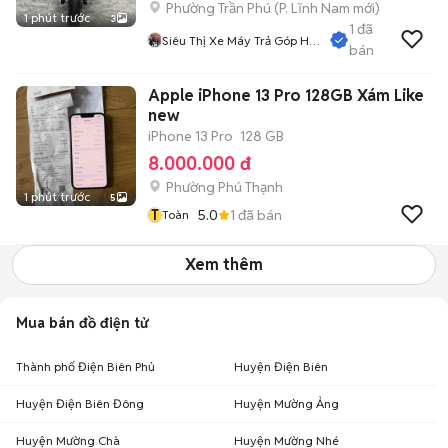
Phường Trần Phú
(
P. Lĩnh Nam
mới)
1 phút trước
3
1
đã
Siêu Thị Xe Máy Trả Góp Hà
bán
Nội
Apple iPhone 13 Pro 128GB Xám Like
new
iPhone 13 Pro
128 GB
8.000.000 đ
Phường Phú Thạnh
1 phút trước
5
T
5.0
1
đã bán
Toàn
Xem thêm
Mua bán đồ điện tử
Thành phố Điện Biên Phủ
Huyện Điện Biên
Huyện Điện Biên Đông
Huyện Mường Ảng
Huyện Mường Chà
Huyện Mường Nhé