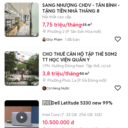
SANG NHƯỢNG CHDV - TÂN BÌNH -
TẶNG TIỀN NHÀ THÁNG 8
Nội thất cao cấp
7,75 triệu/tháng
35 m²
Phường 2
(
P. Tân Sơn Hòa
mới)
1 phút trước
9
1
đã bán
Qúy Phạm
CHO THUÊ CĂN HỘ TẬP THỂ 50M2
TT HỌC VIỆN QUÂN Y
1 PN
Hướng Đông Nam
Tập thể, cư xá
3,8 triệu/tháng
50 m²
Phường Phúc La
(
P. Hà Đông
mới)
1 phút trước
9
Cô Hàng Nước
🇺🇸Dell Latitude 5330 new 99%
Intel Core i7
32 GB
256 GB
SSD
10.500.000 đ