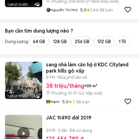
Phường Thới Bình
(
P. Ninh Kiều
mới)
1 phút trước
4
5.0
244
đã bán
Nguyễn Thị Mol
Bạn cần tìm
dung lượng
nào ?
Dung lượng:
64 GB
128 GB
256 GB
512 GB
1 TB
2 
sang nhà làm căn hộ ở KDC Cityland
park hills gò vấp
8 PN
Nhà phố liền kề
38 triệu/tháng
100 m²
Phường 10
(
P. Gò Vấp
mới)
1 phút trước
5
M
5.0
7
đã bán
Mạnh
JAC 1t490 đời 2019
2019
2 tấn
Đã sử dụng
123.456.789 đ