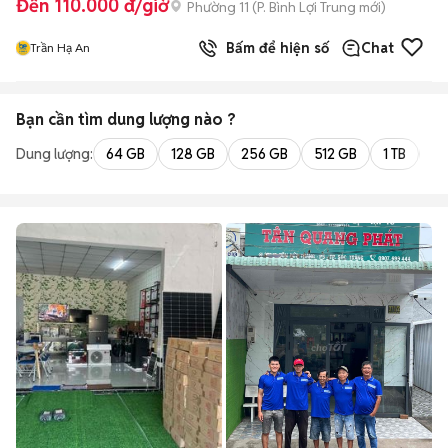
Đến 110.000 đ/giờ
Phường 11
(
P. Bình Lợi Trung
mới)
Bấm để hiện số
Chat
Trần Hạ An
Bạn cần tìm
dung lượng
nào ?
Dung lượng:
64 GB
128 GB
256 GB
512 GB
1 TB
2 