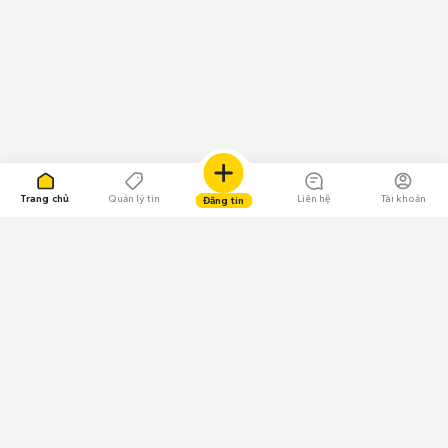
Trang chủ
Quản lý tin
Liên hệ
Tài khoản
Đăng tin
109.000 Bình chọn
Tải ứng dụng Chợ Tốt
Về Chợ Tốt
Quy chế sàn