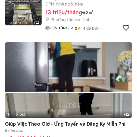
3 TẤM 3PN_3WC_S.Th
3 PN
Nhà ngõ, hẻm
13 triệu/tháng
60 m²
Phường Tân Sơn Nhì
1 phút trước
8
4.8
14
đã bán
SƠN TÙNG
Tin nổi bật
6
+
2
Giúp Việc Theo Giờ - Ứng Tuyển và Đăng Ký Miễn Phí
Be Group