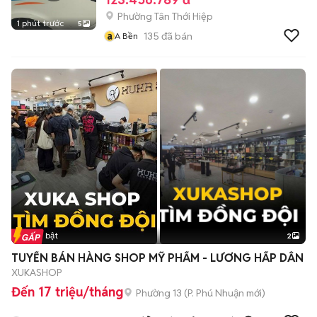
Phường Tân Thới Hiệp
1 phút trước
5
a
135
đã bán
A Bền
Tin nổi bật
2
TUYỂN BÁN HÀNG SHOP MỸ PHẨM - LƯƠNG HẤP DẪN
XUKASHOP
Đến 17 triệu/tháng
Phường 13
(
P. Phú Nhuận
mới)