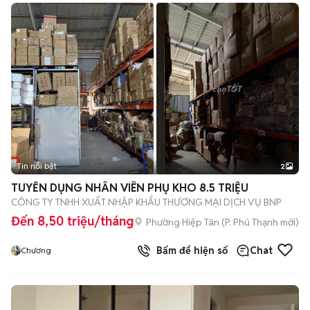
Tin nổi bật
2
TUYỂN DỤNG NHÂN VIÊN PHỤ KHO 8.5 TRIỆU
CÔNG TY TNHH XUẤT NHẬP KHẨU THƯƠNG MẠI DỊCH VỤ BNP
Đến 8,50 triệu/tháng
Phường Hiệp Tân
(
P. Phú Thạnh
mới)
Bấm để hiện số
Chat
Chương