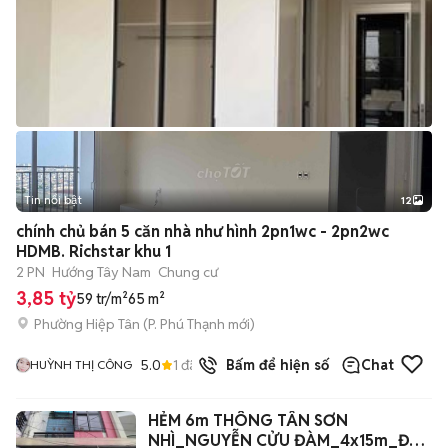
Tin nổi bật
12
+
2
chính chủ bán 5 căn nhà như hình 2pn1wc - 2pn2wc
HDMB. Richstar khu 1
2 PN
Hướng Tây Nam
Chung cư
3,85 tỷ
59 tr/m²
65 m²
Phường Hiệp Tân
(
P. Phú Thạnh
mới)
5.0
1
đã bán
Bấm để hiện số
Chat
HUỲNH THỊ CÔNG
HẺM 6m THÔNG TÂN SƠN
NHÌ_NGUYỄN CỬU ĐÀM_4x15m_ĐÚC