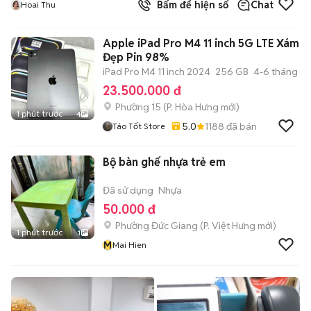
Bấm để hiện số
Chat
Hoai Thu
Apple iPad Pro M4 11 inch 5G LTE Xám
Đẹp Pin 98%
iPad Pro M4 11 inch 2024
256 GB
4-6 tháng
23.500.000 đ
Phường 15
(
P. Hòa Hưng
mới)
1 phút trước
4
5.0
1188
đã bán
Táo Tốt Store
Bộ bàn ghế nhựa trẻ em
Đã sử dụng
Nhựa
50.000 đ
Phường Đức Giang
(
P. Việt Hưng
mới)
1 phút trước
1
M
Mai Hien