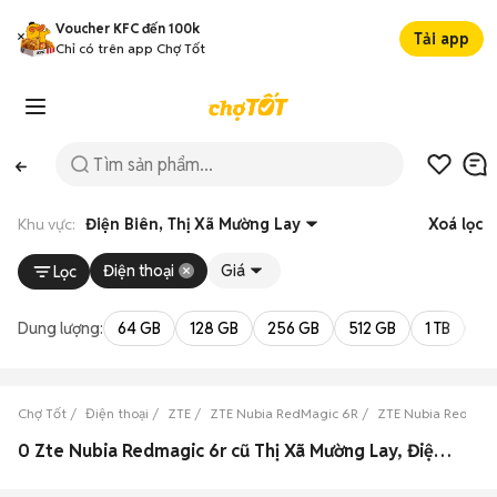
Voucher KFC đến 100k
Tải app
Chỉ có trên app Chợ Tốt
Khu vực:
Điện Biên, Thị Xã Mường Lay
Xoá lọc
Điện thoại
Giá
Lọc
Dung lượng:
64 GB
128 GB
256 GB
512 GB
1 TB
2 
Chợ Tốt
Điện thoại
ZTE
ZTE Nubia RedMagic 6R
ZTE Nubia RedMagi
0 Zte Nubia Redmagic 6r cũ Thị Xã Mường Lay, Điện Biên đẹp