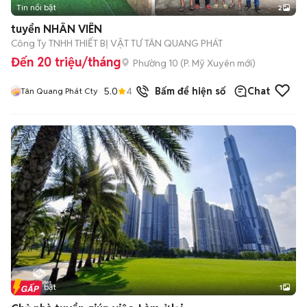
Tin nổi bật
2
tuyển NHÂN VIÊN
Công Ty TNHH THIẾT BỊ VẬT TƯ TÂN QUANG PHÁT
Đến 20 triệu/tháng
Phường 10
(
P. Mỹ Xuyên
mới)
5.0
4
đã bán
Bấm để hiện số
Chat
Tân Quang Phát Cty
Tin nổi bật
1