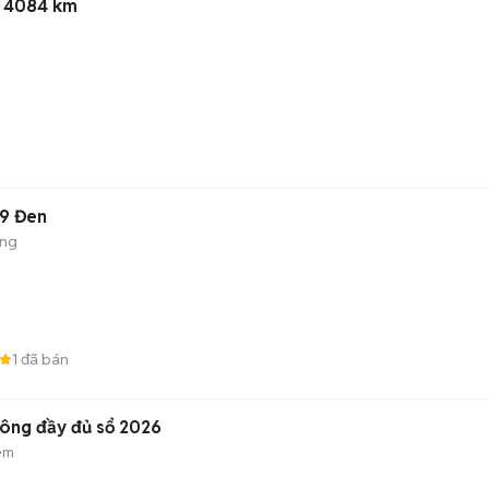
n 4084 km
19 Đen
ộng
1
đã bán
công đầy đủ sổ 2026
ẻm