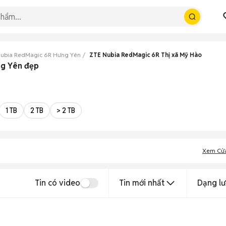
ubia RedMagic 6R Hưng Yên
ZTE Nubia RedMagic 6R Thị xã Mỹ Hào
ng Yên đẹp
1 TB
2 TB
> 2 TB
Xem Cử
Tin có video
Tin mới nhất
Dạng lư