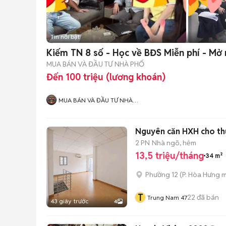
Tin nổi bật
Kiếm TN 8 số - Học về BĐS Miễn phí - M
MUA BÁN VÀ ĐẦU TƯ NHÀ PHỐ
Đến 100 triệu (lương khoán)
MUA BÁN VÀ ĐẦU TƯ NHÀ
PHỐ HCM
Nguyên căn HXH cho th
2 PN
Nhà ngõ, hẻm
13,5 triệu/tháng
34 m²
Phường 12
(
P. Hòa Hưng
m
T
22
đã bán
Trung Nam 47
43 giây trước
4