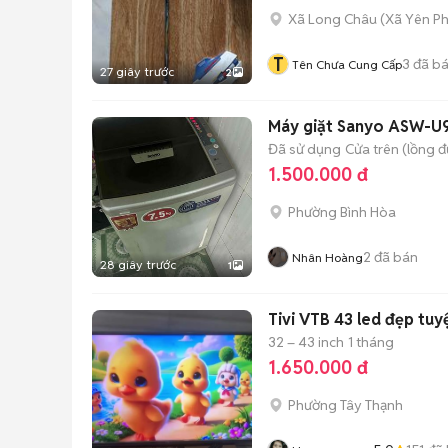
Xã Long Châu
(
Xã Yên P
T
3
đã b
Tên Chưa Cung Cấp
27 giây trước
2
Máy giặt Sanyo ASW-U9
Đã sử dụng
Cửa trên (lồng 
1.500.000 đ
Phường Bình Hòa
2
đã bán
Nhân Hoàng
28 giây trước
1
Tivi VTB 43 led đẹp tuy
32 – 43 inch
1 tháng
1.650.000 đ
Phường Tây Thạnh