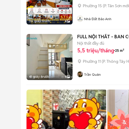
Phường 15
(
P. Tân Sơn
mới
Nhà Đất Bảo Anh
36 giây trước
6
FULL NỘI THẤT - BAN
Nội thất đầy đủ
5,5 triệu/tháng
25 m²
Phường 11
(
P. Thông Tây H
Trần Quân
41 giây trước
5