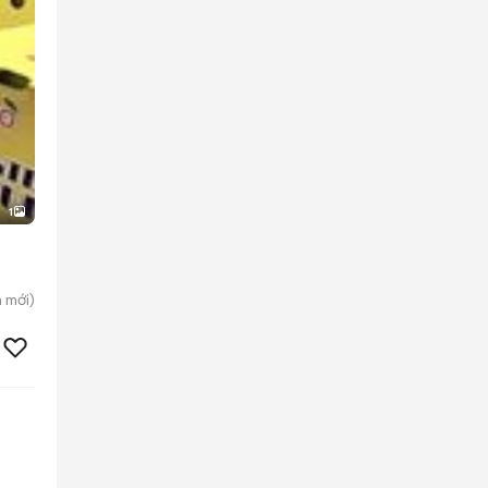
1
h
mới)