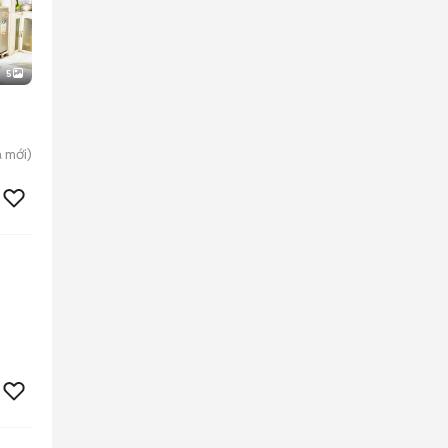
5
a
mới)