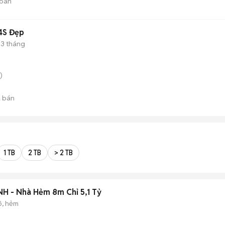
bán
4S Đẹp
3 tháng
)
 bán
1 TB
2 TB
> 2 TB
 - Nhà Hẻm 8m Chỉ 5,1 Tỷ
õ, hẻm