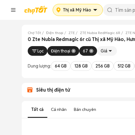
Thị xã Mỹ Hào
Chợ Tốt
Điện thoại
ZTE
ZTE Nubia RedMagic 6R
ZTE N
0 Zte Nubia Redmagic 6r cũ Thị xã Mỹ Hào, Hư
Lọc
Điện thoại
67
Giá
Dung lượng:
64 GB
128 GB
256 GB
512 GB
Siêu thị điện tử
Tất cả
Cá nhân
Bán chuyên