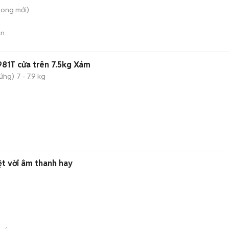
hong
mới)
án
81T cửa trên 7.5kg Xám
đứng)
7 - 7.9 kg
ệt vời âm thanh hay