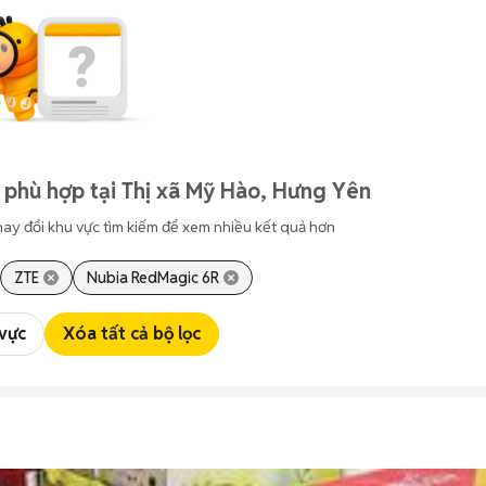
 phù hợp tại Thị xã Mỹ Hào, Hưng Yên
hay đổi khu vực tìm kiếm để xem nhiều kết quả hơn
ZTE
Nubia RedMagic 6R
 vực
Xóa tất cả bộ lọc