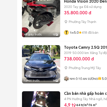
Honda Vision 2020 Đe
2020
Tay ga
Đã sử dụng
35.800.000 đ
Phường Tây Thạnh
T
5.0
418
đã bán
Tin
44 giây trước
12
Toyota Camry 2.5Q 20
2019
50.000 km
Xăng
Tự đ
738.000.000 đ
Phường Trung Mỹ Tây
5.0
NHI Ô TÔ AN SƯƠNG
1 phút trước
14
Cần bán nhà gấp hoàn 
4 PN
Hướng Tây
Nhà ngõ, h
4,9 tỷ
64 tr/m²
76 m²