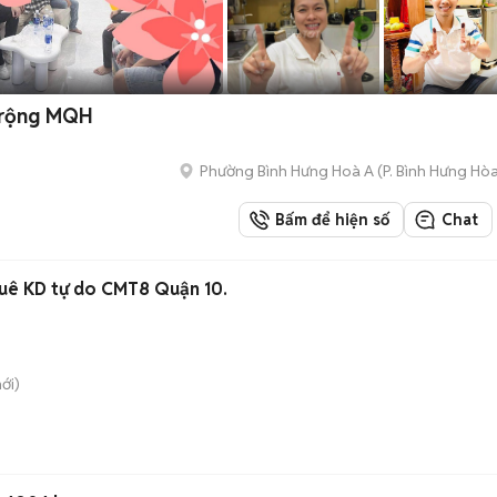
ở rộng MQH
Phường Bình Hưng Hoà A
(
P. Bình Hưng Hò
Bấm để hiện số
Chat
uê KD tự do CMT8 Quận 10.
ới)