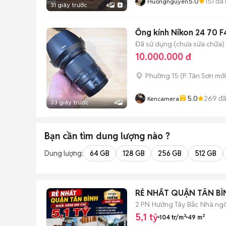
5.0
151
đã 
Huongnguyen
31 giây trước
4
Ống kính Nikon 24 70 F
Đã sử dụng (chưa sửa chữa)
10.000.000 đ
Phường 15
(
P. Tân Sơn
mới
5.0
269
đã
Kencamera
33 giây trước
4
Bạn cần tìm
dung lượng
nào ?
Dung lượng:
64 GB
128 GB
256 GB
512 GB
RẺ NHẤT QUẬN TÂN BÌNH
2 PN
Hướng Tây Bắc
Nhà ng
5,1 tỷ
104 tr/m²
49 m²