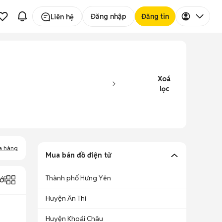
Đăng nhập
Đăng tin
Liên hệ
Xoá
lọc
a hàng
Mua bán đồ điện tử
Thành phố Hưng Yên
ới
Huyện Ân Thi
Huyện Khoái Châu