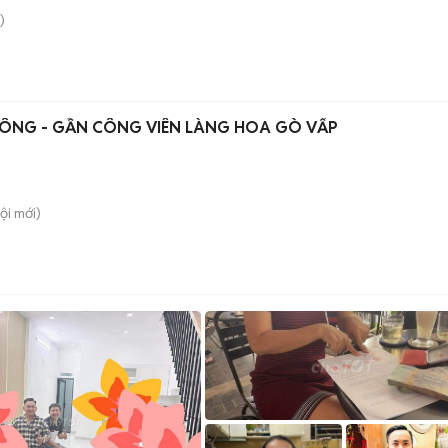
)
 CÔNG - GẦN CÔNG VIÊN LÀNG HOA GÒ VẤP
ội
mới)