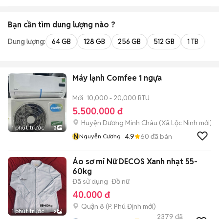
Bạn cần tìm
dung lượng
nào ?
Dung lượng:
64 GB
128 GB
256 GB
512 GB
1 TB
2 
Máy lạnh Comfee 1 ngựa
Mới
10,000 - 20,000 BTU
5.500.000 đ
Huyện Dương Minh Châu
(
Xã Lộc Ninh
mới)
1 phút trước
2
N
4.9
60
đã bán
Nguyễn Cương
Áo sơ mi Nữ DECOS Xanh nhạt 55-
60kg
Đã sử dụng
Đồ nữ
40.000 đ
Quận 8
(
P. Phú Định
mới)
1 phút trước
2
2379
đã