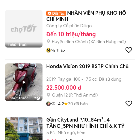
7Eleven
NHÂN VIÊN PHỤ KHO HỒ
CHÍ MINH
Công ty Cổ phần Diligo
Đến 10 triệu/tháng
Huyện Bình Chánh
(
Xã Bình Hưng
mới)
1 phút trước
M
Ms Thảo
Honda Vision 2019 BSTP Chính Chủ
2019
Tay ga
100 - 175 cc
Đã sử dụng
22.500.000 đ
Quận 12
(
P. Thới An
mới)
1 phút trước
7
4.2
20
đã bán
KD
Gần CityLand P.10_84m²_4
TẦNG_5PN NHƯ HÌNH CHỈ 6.X TỶ
5 PN
Nhà ngõ, hẻm