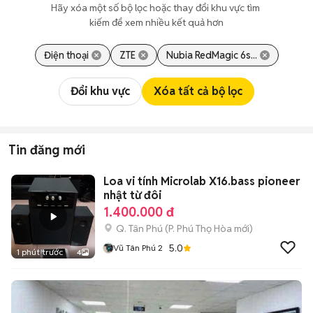
Hãy xóa một số bộ lọc hoặc thay đổi khu vực tìm 
kiếm để xem nhiều kết quả hơn
Điện thoại
ZTE
Nubia RedMagic 6s...
Đổi khu vực
Xóa tất cả bộ lọc
Tin đăng mới
Loa vi tính Microlab X16.bass pioneer
nhật từ đôi
1.400.000 đ
Q. Tân Phú
(
P. Phú Thọ Hòa
mới)
5.0
Vũ Tân Phú 2
1 phút trước
4