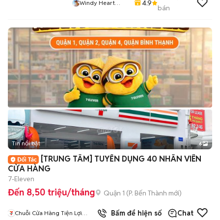
4.9
Windy Heart
bán
Store
Tin nổi bật
6
+
2
[TRUNG TÂM] TUYỂN DỤNG 40 NHÂN VIÊN
CỬA HÀNG
7-Eleven
Đến 8,50 triệu/tháng
Quận 1
(
P. Bến Thành
mới)
2
đã bán
Bấm để hiện số
Chat
Chuỗi Cửa Hàng Tiện Lợi