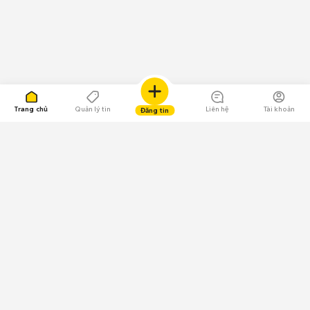
Trang chủ
Quản lý tin
Liên hệ
Tài khoản
Đăng tin
109.000 Bình chọn
Tải ứng dụng Chợ Tốt
Về Chợ Tốt
Quy chế sàn
Chính sách bảo mật
Giải quyết tranh chấp