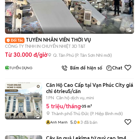
Tin nổi bật
1
TUYỂN NHÂN VIÊN THỜI VỤ
CÔNG TY TNHH IN CHUYỂN NHIỆT 3D T&T
Từ 30.000 đ/giờ
Q. Tân Phú
(
P. Tân Sơn Nhì
mới)
Bấm để hiện số
Chat
TUYỂN DỤNG
Căn Hộ Cao Cấp tại Vạn Phúc City giá
chỉ 6trieu5/căn
1 PN
Căn hộ dịch vụ, mini
5 triệu/tháng
35 m²
Thành phố Thủ Đức
(
P. Hiệp Bình
mới)
1 phút trước
7
A
5.0
3
đã bán
Anh Manh
Cây ăn quả Lekima tứ quý cao 1m4