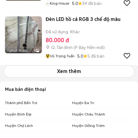
5.0
39
đã bán
King House
Đèn LED hồ cá RGB 3 chế độ màu
Đã sử dụng
Khác
80.000 đ
Q. Tân Bình
(
P. Bảy Hiền
mới)
1 phút trước
3
V
5.0
5
đã bán
Vũ Trọng Tuấn
Xem thêm
Mua bán điện thoại
Thành phố Bến Tre
Huyện Ba Tri
Huyện Bình Đại
Huyện Châu Thành
Huyện Chợ Lách
Huyện Giồng Trôm