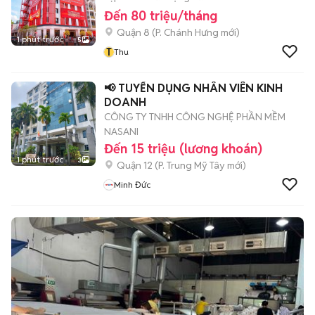
Đến 80 triệu/tháng
Quận 8
(
P. Chánh Hưng
mới)
1 phút trước
5
T
Thu
📢 TUYỂN DỤNG NHÂN VIÊN KINH
DOANH
CÔNG TY TNHH CÔNG NGHỆ PHẦN MỀM
NASANI
Đến 15 triệu (lương khoán)
1 phút trước
3
Quận 12
(
P. Trung Mỹ Tây
mới)
Minh Đức