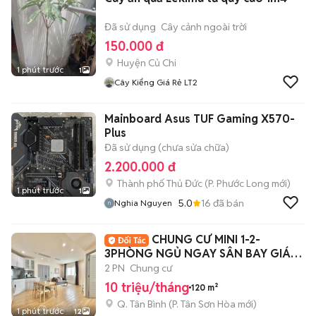
Đã sử dụng
Cây cảnh ngoài trời
150.000 đ
Huyện Củ Chi
1 phút trước
1
Cây Kiểng Giá Rẻ LT2
Mainboard Asus TUF Gaming X570-
Plus
Đã sử dụng (chưa sửa chữa)
2.200.000 đ
Thành phố Thủ Đức
(
P. Phước Long
mới)
1 phút trước
1
5.0
16
đã bán
Nghia Nguyen
CHUNG CƯ MINI 1-2-
3PHÒNG NGỦ NGAY SÂN BAY GIÁP
PN Q3
2 PN
Chung cư
10 triệu/tháng
120 m²
Q. Tân Bình
(
P. Tân Sơn Hòa
mới)
1 phút trước
12