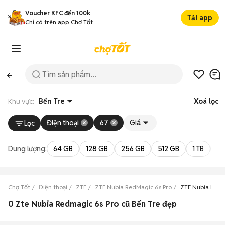
Voucher KFC đến 100k
Tải app
Chỉ có trên app Chợ Tốt
Khu vực:
Bến Tre
Xoá lọc
Điện thoại
67
Giá
Lọc
Dung lượng:
64 GB
128 GB
256 GB
512 GB
1 TB
2 
Chợ Tốt
Điện thoại
ZTE
ZTE Nubia RedMagic 6s Pro
ZTE Nubia RedM
0 Zte Nubia Redmagic 6s Pro cũ Bến Tre đẹp