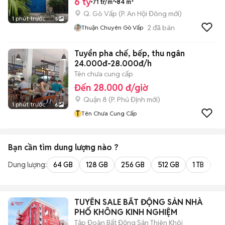
6 tỷ
71 tr/m²
84 m²
Q. Gò Vấp
(
P. An Hội Đông
mới)
1 phút trước
5
2
đã bán
Thuận Chuyên Gò Vấp
Tuyển pha chế, bếp, thu ngân
24.000đ-28.000đ/h
Tên chưa cung cấp
Đến 28.000 đ/giờ
Quận 8
(
P. Phú Định
mới)
1 phút trước
6
T
Tên Chưa Cung Cấp
Bạn cần tìm
dung lượng
nào ?
Dung lượng:
64 GB
128 GB
256 GB
512 GB
1 TB
2 
TUYỂN SALE BẤT ĐỘNG SẢN NHÀ
PHỐ KHÔNG KINH NGHIỆM
Tập Đoàn Bất Động Sản Thiên Khôi