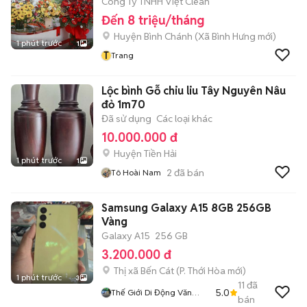
Công Ty TNHH Việt Clean
Đến 8 triệu/tháng
Huyện Bình Chánh
(
Xã Bình Hưng
mới)
1 phút trước
1
T
Trang
Lộc bình Gỗ chiu liu Tây Nguyên Nâu
đỏ 1m70
Đã sử dụng
Các loại khác
10.000.000 đ
Huyện Tiền Hải
1 phút trước
1
2
đã bán
Tô Hoài Nam
Samsung Galaxy A15 8GB 256GB
Vàng
Galaxy A15
256 GB
3.200.000 đ
Thị xã Bến Cát
(
P. Thới Hòa
mới)
1 phút trước
3
11
đã
5.0
Thế Giới Di Động Văn
bán
Tường