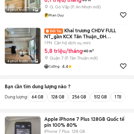
Q. Gò Vấp
(
P. An Nhơn
mới)
3 phút trước
8
P
Phan Duy
Khai trương CHDV FULL
NT_gần KCX Tân Thuận_ĐH
UFM_KDC Nam Long New100%
1 PN
Căn hộ dịch vụ, mini
5,8 triệu/tháng
40 m²
Quận 7
(
P. Tân Thuận
mới)
4 phút trước
12
4.4
Cường
Bạn cần tìm
dung lượng
nào ?
Dung lượng:
64 GB
128 GB
256 GB
512 GB
1 TB
2 
Apple iPhone 7 Plus 128GB Quốc tế
pin 100% 80%
iPhone 7 Plus
128 GB