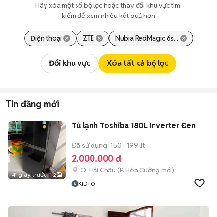
Hãy xóa một số bộ lọc hoặc thay đổi khu vực tìm 
kiếm để xem nhiều kết quả hơn
Điện thoại
ZTE
Nubia RedMagic 6s...
Đổi khu vực
Xóa tất cả bộ lọc
Tin đăng mới
Tủ lạnh Toshiba 180L Inverter Đen
Đã sử dụng
150 - 199 lít
2.000.000 đ
Q. Hải Châu
(
P. Hòa Cường
mới)
41 giây trước
2
KIDTO