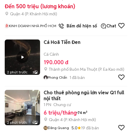
Đến 500 triệu (lương khoán)
Quận 4
(
P. Khánh Hội
mới)
1
đã bán
Bấm để hiện số
Chat
KINH DOANH NHÀ PHỐ HCM
Cá Hoã Tiễn Đen
Cá Cảnh
190.000 đ
Thành phố Buôn Ma Thuột
(
P. Ea Kao
mới)
2 phút trước
3
1
đã bán
Phong Chấn
Cho thuê phòng ngủ lớn view Q1 full
nội thất
1 PN
Chung cư
6 triệu/tháng
74 m²
Quận 4
(
P. Khánh Hội
mới)
2 phút trước
5
5.0
19
đã bán
Đăng Quang