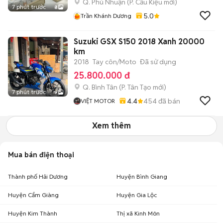
Q. Phú Nhuận
(
P. Cầu Kiệu
mới)
7 phút trước
8
5.0
Trần Khánh Dương
Suzuki GSX S150 2018 Xanh 20000
km
2018
Tay côn/Moto
Đã sử dụng
25.800.000 đ
Q. Bình Tân
(
P. Tân Tạo
mới)
7 phút trước
9
4.4
454
đã bán
VIỆT MOTOR
Xem thêm
Mua bán điện thoại
Thành phố Hải Dương
Huyện Bình Giang
Huyện Cẩm Giàng
Huyện Gia Lộc
Huyện Kim Thành
Thị xã Kinh Môn