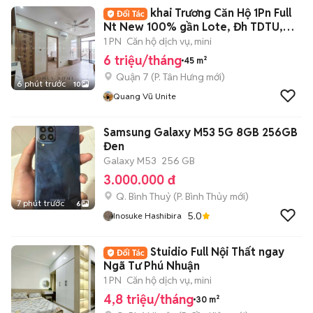
khai Trương Căn Hộ 1Pn Full
Nt New 100% gần Lote, Đh TDTU,
Rmit, UFM
1 PN
Căn hộ dịch vụ, mini
6 triệu/tháng
45 m²
Quận 7
(
P. Tân Hưng
mới)
6 phút trước
10
Quang Vũ Unite
Samsung Galaxy M53 5G 8GB 256GB
Đen
Galaxy M53
256 GB
3.000.000 đ
Q. Bình Thuỷ
(
P. Bình Thủy
mới)
7 phút trước
6
5.0
Inosuke Hashibira
Stuidio Full Nội Thất ngay
Ngã Tư Phú Nhuận
1 PN
Căn hộ dịch vụ, mini
4,8 triệu/tháng
30 m²