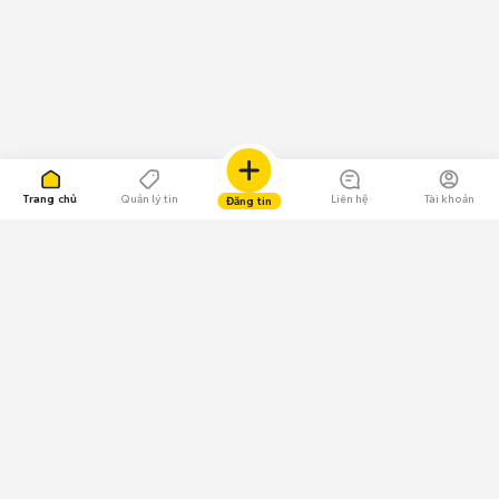
Trang chủ
Quản lý tin
Liên hệ
Tài khoản
Đăng tin
109.000 Bình chọn
Tải ứng dụng Chợ Tốt
Về Chợ Tốt
Quy chế sàn