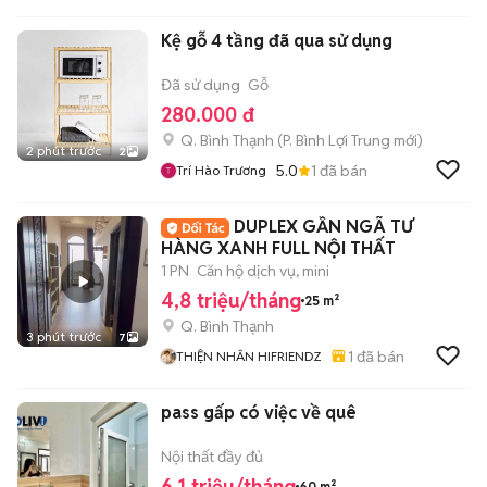
Kệ gỗ 4 tầng đã qua sử dụng
Đã sử dụng
Gỗ
280.000 đ
Q. Bình Thạnh
(
P. Bình Lợi Trung
mới)
2 phút trước
2
5.0
1
đã bán
Trí Hào Trương
DUPLEX GẦN NGÃ TƯ
HÀNG XANH FULL NỘI THẤT
1 PN
Căn hộ dịch vụ, mini
4,8 triệu/tháng
25 m²
Q. Bình Thạnh
3 phút trước
7
1
đã bán
THIỆN NHÂN HIFRIENDZ
pass gấp có việc về quê
Nội thất đầy đủ
6,1 triệu/tháng
60 m²