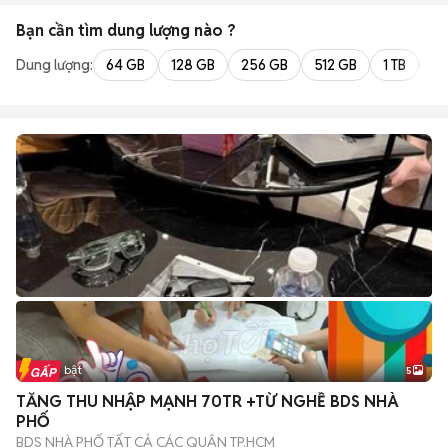
CHUNG CƯ - NHÀ Ở
Bạn cần tìm
dung lượng
nào ?
Dung lượng:
64 GB
128 GB
256 GB
512 GB
1 TB
2 
Tin nổi bật
5
TĂNG THU NHẬP MẠNH 70TR +TỪ NGHỀ BDS NHÀ
PHỐ
BDS NHÀ PHỐ TẤT CẢ CÁC QUẬN TP.HCM