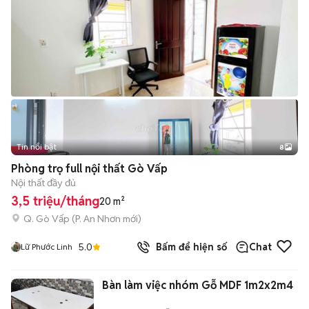
Tin nổi bật
8
+
2
Phòng trọ full nội thất Gò Vấp
Nội thất đầy đủ
3,5 triệu/tháng
20 m²
Q. Gò Vấp
(
P. An Nhơn
mới)
5.0
Bấm để hiện số
Chat
Lữ Phước Linh
Bàn làm việc nhóm Gỗ MDF 1m2x2m4