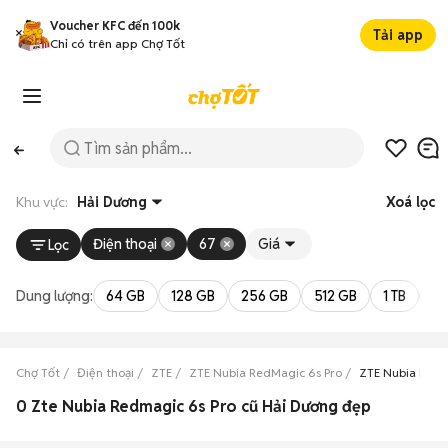
Voucher KFC đến 100k
Tải app
Chỉ có trên app Chợ Tốt
Khu vực:
Hải Dương
Xoá lọc
Điện thoại
67
Giá
Lọc
Dung lượng:
64 GB
128 GB
256 GB
512 GB
1 TB
2 
Chợ Tốt
Điện thoại
ZTE
ZTE Nubia RedMagic 6s Pro
ZTE Nubia RedM
0 Zte Nubia Redmagic 6s Pro cũ Hải Dương đẹp