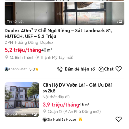
Tin nổi bật
7
+
2
Duplex 40m² 2 Chỗ Ngủ Riêng – Sát Landmark 81,
HUTECH, UEF – 5.2 Triệu
2 PN
Hướng Đông
Duplex
5,2 triệu/tháng
40 m²
Q. Bình Thạnh
(
P. Thạnh Mỹ Tây
mới)
5.0
Bấm để hiện số
Chat
Thành Phát
Căn Hộ DV Vườn Lài - Giá Ưu Đãi
sv2k8
Nội thất đầy đủ
3,9 triệu/tháng
18 m²
Quận 12
(
P. An Phú Đông
mới)
5 phút trước
7
Gia Nghi Ez House