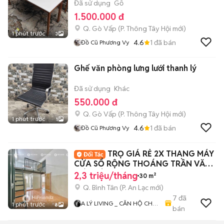
Đã sử dụng
Gỗ
1.500.000 đ
Q. Gò Vấp
(
P. Thông Tây Hội
mới)
1 phút trước
3
4.6
1
đã bán
Đồ Cũ Phương Vy
Ghế văn phòng lưng lưới thanh lý
Đã sử dụng
Khác
550.000 đ
Q. Gò Vấp
(
P. Thông Tây Hội
mới)
1 phút trước
1
4.6
1
đã bán
Đồ Cũ Phương Vy
TRỌ GIÁ RẺ 2X THANG MÁY
CỬA SỔ RỘNG THOÁNG TRẦN VĂN
GIÀU TỈNH LỘ 10
2,3 triệu/tháng
30 m²
Q. Bình Tân
(
P. An Lạc
mới)
7
đã
A LÝ LIVING _ CĂN HỘ CHO
1 phút trước
8
bán
THUÊ TP.HCM - PHÒNG TRỌ
- MBKD - KIOT - CHDV -