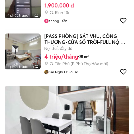
1.900.000 đ
Q. Bình Tân
4 phút trước
1
Khang Trần
[PASS PHÒNG] SÁT VHU, CÔNG
THƯƠNG-CỬA SỔ TRỜI-FULL NỘI
THẤT
Nội thất đầy đủ
4 triệu/tháng
25 m²
Q. Tân Phú
(
P. Phú Thọ Hòa
mới)
4 phút trước
5
Gia Nghi EzHouse