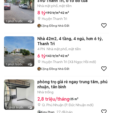
SVĐ Thanh Trì, ô tô đỗ cửa
Nhà mặt phố, mặt tiền
8 tỷ
190 tr/m²
42 m²
Huyện Thanh Trì
1 phút trước
4
Cộng Đồng Nhà Đất
Nhà 42m2, 4 tầng, 4 ngủ, hơn 6 tỷ,
Thanh Trì
4 PN
Nhà mặt phố, mặt tiền
6 tỷ
143 tr/m²
42 m²
Huyện Thanh Trì
(
Xã Ngọc Hồi
mới)
1 phút trước
5
Cộng Đồng Nhà Đất
phòng trọ giá rẻ ngay trung tâm, phú
nhuận, tân bình
Nhà trống
2,8 triệu/tháng
25 m²
Q. Phú Nhuận
(
P. Đức Nhuận
mới)
2 phút trước
7
27
đã bán
Kieu Phan