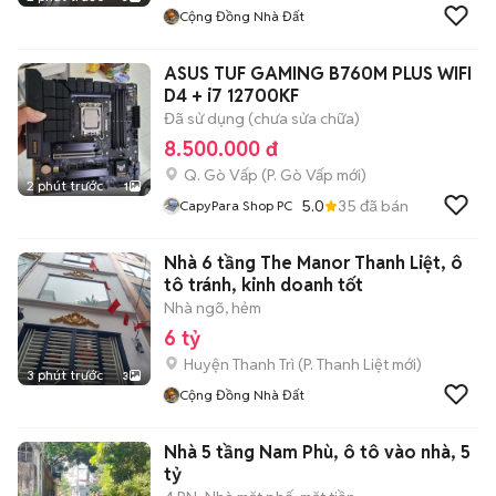
Cộng Đồng Nhà Đất
ASUS TUF GAMING B760M PLUS WIFI
D4 + i7 12700KF
Đã sử dụng (chưa sửa chữa)
8.500.000 đ
Q. Gò Vấp
(
P. Gò Vấp
mới)
2 phút trước
1
5.0
35
đã bán
CapyPara Shop PC
Nhà 6 tầng The Manor Thanh Liệt, ô
tô tránh, kinh doanh tốt
Nhà ngõ, hẻm
6 tỷ
Huyện Thanh Trì
(
P. Thanh Liệt
mới)
3 phút trước
3
Cộng Đồng Nhà Đất
Nhà 5 tầng Nam Phù, ô tô vào nhà, 5
tỷ