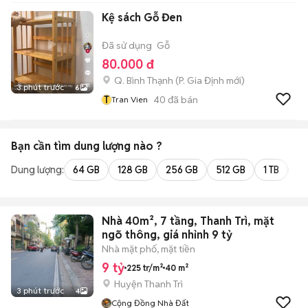
Kệ sách Gỗ Đen
Đã sử dụng
Gỗ
80.000 đ
Q. Bình Thạnh
(
P. Gia Định
mới)
3 phút trước
6
T
40
đã bán
Tran Vien
Bạn cần tìm
dung lượng
nào ?
Dung lượng:
64 GB
128 GB
256 GB
512 GB
1 TB
2 
Nhà 40m², 7 tầng, Thanh Trì, mặt
ngõ thông, giá nhỉnh 9 tỷ
Nhà mặt phố, mặt tiền
9 tỷ
225 tr/m²
40 m²
Huyện Thanh Trì
3 phút trước
4
Cộng Đồng Nhà Đất