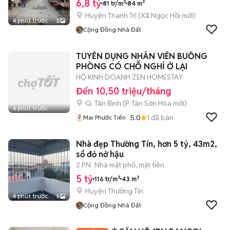
6,8 tỷ
81 tr/m²
84 m²
Huyện Thanh Trì
(
Xã Ngọc Hồi
mới)
4 phút trước
2
Cộng Đồng Nhà Đất
TUYỂN DỤNG NHÂN VIÊN BUỒNG
PHÒNG CÓ CHỖ NGHỈ Ở LẠI
HỘ KINH DOANH ZEN HOMESTAY
Đến 10,50 triệu/tháng
Q. Tân Bình
(
P. Tân Sơn Hòa
mới)
4 phút trước
5.0
1
đã bán
Mai Phước Tiến
Nhà đẹp Thường Tín, hơn 5 tỷ, 43m2,
sổ đỏ nở hậu
2 PN
Nhà mặt phố, mặt tiền
5 tỷ
116 tr/m²
43 m²
Huyện Thường Tín
4 phút trước
5
Cộng Đồng Nhà Đất