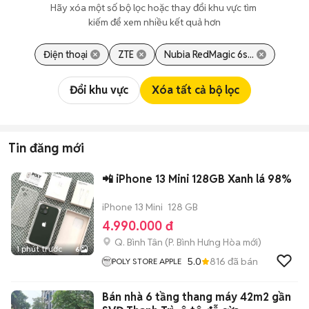
Hãy xóa một số bộ lọc hoặc thay đổi khu vực tìm 
kiếm để xem nhiều kết quả hơn
Điện thoại
ZTE
Nubia RedMagic 6s...
Đổi khu vực
Xóa tất cả bộ lọc
Tin đăng mới
📲 iPhone 13 Mini 128GB Xanh lá 98%
iPhone 13 Mini
128 GB
4.990.000 đ
Q. Bình Tân
(
P. Bình Hưng Hòa
mới)
1 phút trước
6
5.0
816
đã bán
POLY STORE APPLE
Bán nhà 6 tầng thang máy 42m2 gần