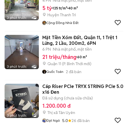
4 PN
Nhà mặt phố, mặt tiền
5 tỷ
125 tr/m²
40 m²
Huyện Thanh Trì
3 phút trước
4
Cộng Đồng Nhà Đất
Mặt Tiền Xóm Đất, Quận 11, 1 Trệt 1
Lửng, 2 Lầu, 200m2, 6PN
6 PN
Nhà mặt phố, mặt tiền
21 triệu/tháng
60 m²
Quận 11
(
P. Bình Thới
mới)
3 phút trước
4
2
đã bán
Quốc Toán
Cáp Riser PCIe TRYX STRING PCIe 5.0
x16 Đen
Đã sử dụng (chưa sửa chữa)
1.200.000 đ
Thị xã Tân Uyên
3 phút trước
1
5.0
26
đã bán
Đạt Ngô