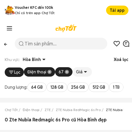
Voucher KFC đến 100k
Tải app
Chỉ có trên app Chợ Tốt
Khu vực:
Hòa Bình
Xoá lọc
Điện thoại
67
Giá
Lọc
Dung lượng:
64 GB
128 GB
256 GB
512 GB
1 TB
2 
Chợ Tốt
Điện thoại
ZTE
ZTE Nubia RedMagic 6s Pro
ZTE Nubia RedM
0 Zte Nubia Redmagic 6s Pro cũ Hòa Bình đẹp