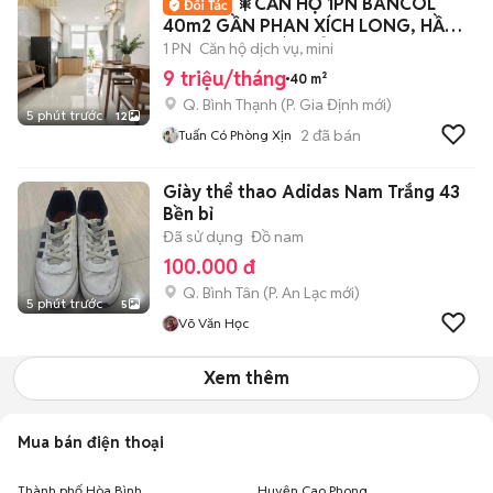
🎇CĂN HỘ 1PN BANCOL
40m2 GẦN PHAN XÍCH LONG, HẦM
XE, THANG MÁY, BẢO VỆ
1 PN
Căn hộ dịch vụ, mini
9 triệu/tháng
40 m²
Q. Bình Thạnh
(
P. Gia Định
mới)
5 phút trước
12
2
đã bán
Tuấn Có Phòng Xịn
Giày thể thao Adidas Nam Trắng 43
Bền bỉ
Đã sử dụng
Đồ nam
100.000 đ
Q. Bình Tân
(
P. An Lạc
mới)
5 phút trước
5
Võ Văn Học
Xem thêm
Mua bán điện thoại
Thành phố Hòa Bình
Huyện Cao Phong