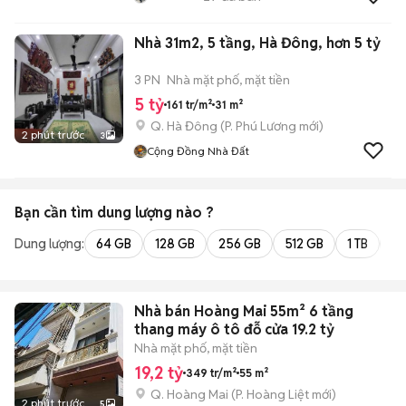
Nhà 31m2, 5 tầng, Hà Đông, hơn 5 tỷ
3 PN
Nhà mặt phố, mặt tiền
5 tỷ
161 tr/m²
31 m²
Q. Hà Đông
(
P. Phú Lương
mới)
2 phút trước
3
Cộng Đồng Nhà Đất
Bạn cần tìm
dung lượng
nào ?
Dung lượng:
64 GB
128 GB
256 GB
512 GB
1 TB
2 
Nhà bán Hoàng Mai 55m² 6 tầng
thang máy ô tô đỗ cửa 19.2 tỷ
Nhà mặt phố, mặt tiền
19,2 tỷ
349 tr/m²
55 m²
Q. Hoàng Mai
(
P. Hoàng Liệt
mới)
2 phút trước
5