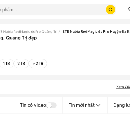
E Nubia RedMagic 6s Pro Quảng Trị
ZTE Nubia RedMagic 6s Pro Huyện Đa 
g, Quảng Trị đẹp
1 TB
2 TB
> 2 TB
Xem Cử
Tin có video
Tin mới nhất
Dạng lư