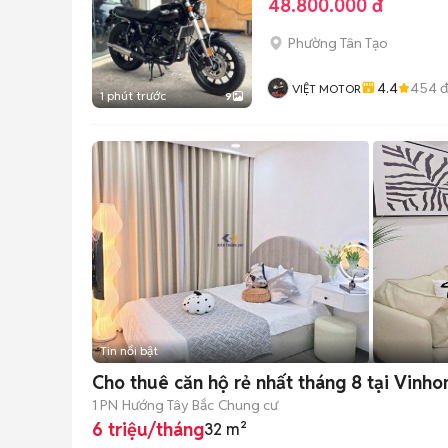
48.800.000 đ
Phường Tân Tạo
4.4
454
đ
VIỆT MOTOR
1 phút trước
9
Tin nổi bật
Cho thuê căn hộ rẻ nhất tháng 8 tại Vinh
1 PN
Hướng Tây Bắc
Chung cư
6 triệu/tháng
32 m²