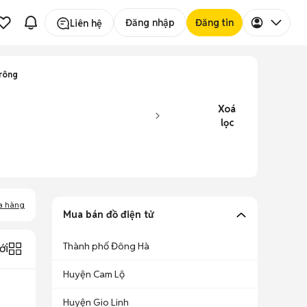
Đăng nhập
Đăng tin
Liên hệ
Krông
Xoá
lọc
a hàng
Mua bán đồ điện tử
Thành phố Đông Hà
ới
Huyện Cam Lộ
Huyện Gio Linh