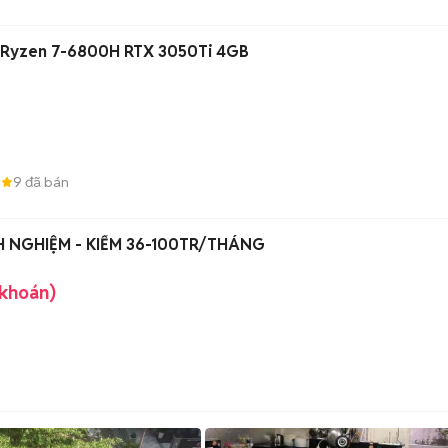
 Ryzen 7-6800H RTX 3050Ti 4GB
6
9
đã bán
H NGHIỆM - KIẾM 36-100TR/THÁNG
 khoán)