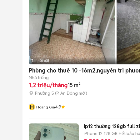
Tin nổi bật
Phòng cho thuê 10 -16m2,nguyên tri phuo
Nhà trống
1,2 triệu/tháng
15 m²
Phường 5
(
P. An Đông
mới)
H
4.9
Hoang Gia
ip12 thường 128gb full z
iPhone 12
128 GB
Hết bảo h