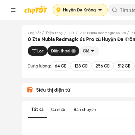
Huyện Đa Krông
Chợ Tốt
Điện thoại
ZTE
ZTE Nubia RedMagic 6s Pro
ZT
0 Zte Nubia Redmagic 6s Pro cũ Huyện Đa Krôn
Lọc
Điện thoại
Giá
Dung lượng:
64 GB
128 GB
256 GB
512 GB
Siêu thị điện tử
Tất cả
Cá nhân
Bán chuyên