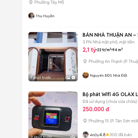
Phường Tây Mỗ
Thu Huyền
BÁN NHÀ THUẬN AN – SỔ
3 PN
Nhà mặt phố, mặt tiền
2,1 tỷ
22 tr/m²
94 m²
Phường An Thạnh
(
P. Thu
Nguyên BĐS Nhà Đất
1 phút trước
3
Bộ phát Wifi 4G OLAX L
Đã sử dụng (chưa sửa chữa)
250.000 đ
Phường 15
(
P. Tân Sơn
mới
4.8
300
đã bán
AnDy
2 phút trước
3