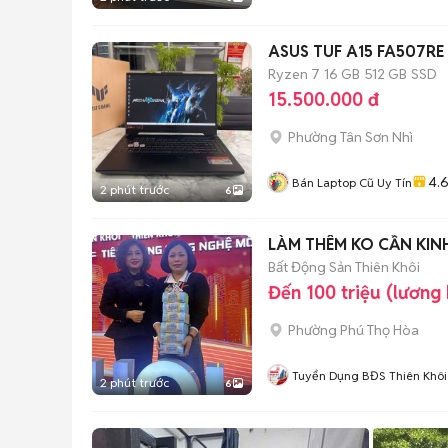
ASUS TUF A15 FA507RE
Ryzen 7
16 GB
512 GB
SSD
15.500.000 đ
Phường Tân Sơn Nhì
4.
Bán Laptop Cũ Uy Tín
2 phút trước
6
LÀM THÊM KO CẦN KIN
Bất Động Sản Thiên Khôi
Đến 100 triệu (lương
Phường Phú Thọ Hòa
Tuyển Dụng BĐS Thiên Khôi
2 phút trước
6