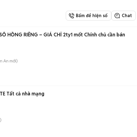
Bấm để hiện số
Chat
 HỒNG RIÊNG – GIÁ CHỈ 2ty1 mốt Chính chủ cần bán
ận An
mới)
TE Tất cả nhà mạng
)