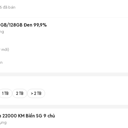
6
đã bán
 8GB/128GB Đen 99,9%
áng
̃
mới)
án
1 TB
2 TB
> 2 TB
 22000 KM Biển SG 9 chủ
dụng