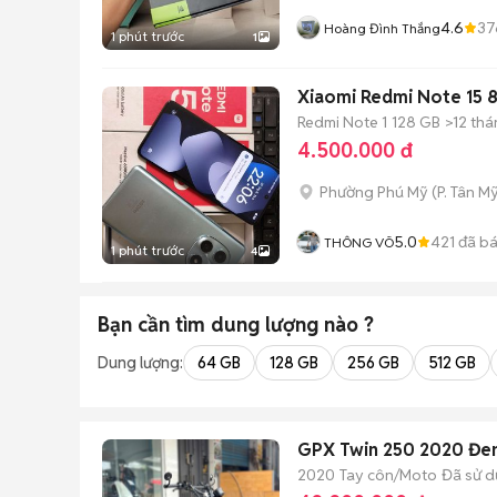
4.6
37
Hoàng Đình Thắng
1 phút trước
1
Xiaomi Redmi Note 15
Redmi Note 1
128 GB
>12 th
4.500.000 đ
Phường Phú Mỹ
(
P. Tân My
5.0
421
đã b
THÔNG VÕ
1 phút trước
4
Bạn cần tìm
dung lượng
nào ?
Dung lượng:
64 GB
128 GB
256 GB
512 GB
GPX Twin 250 2020 Đen
2020
Tay côn/Moto
Đã sử 