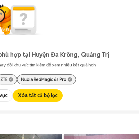
phù hợp tại Huyện Đa Krông, Quảng Trị
hay đổi khu vực tìm kiếm để xem nhiều kết quả hơn
ZTE
Nubia RedMagic 6s Pro
 vực
Xóa tất cả bộ lọc