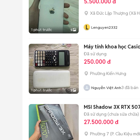
5.500.000 đ
Xã Đức Lập Thượng
(
Xã H
L
Lenguyen2332
1 phút trước
5
Máy tính khoa học Cas
Đã sử dụng
250.000 đ
Phường Kiến Hưng
3
đã bán
Nguyễn Việt Anh
1 phút trước
2
MSI Shadow 3X RTX 507
Đã sử dụng (chưa sửa chữa)
27.500.000 đ
Phường 7
(
P. Cầu Kiệu
mới