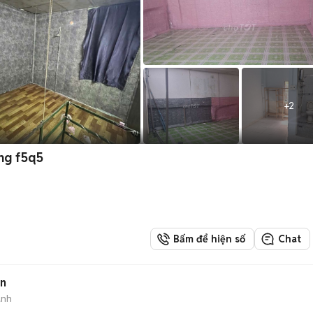
+
2
ng f5q5
Bấm để hiện số
Chat
in
ành