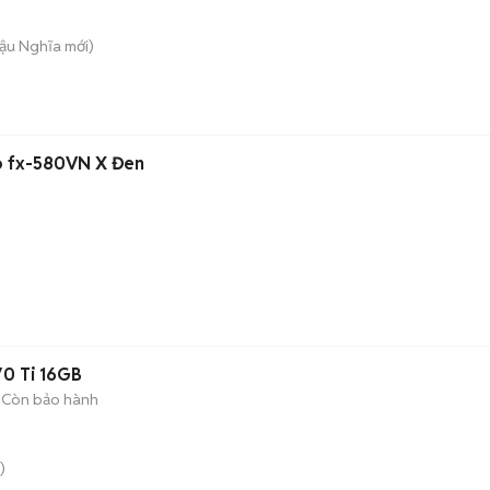
ậu Nghĩa
mới)
io fx-580VN X Đen
0 Ti 16GB
Còn bảo hành
)