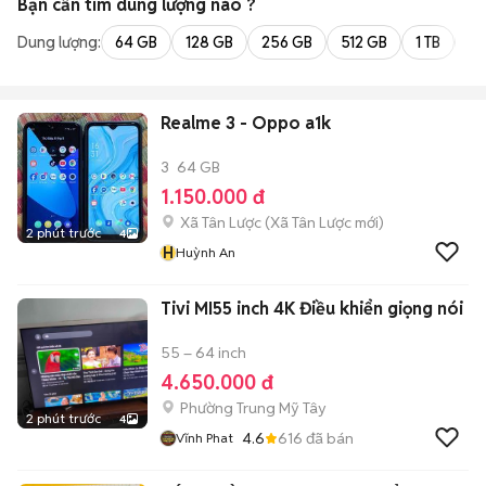
Bạn cần tìm
dung lượng
nào ?
Dung lượng:
64 GB
128 GB
256 GB
512 GB
1 TB
2 
Realme 3 - Oppo a1k
3
64 GB
1.150.000 đ
Xã Tân Lược
(
Xã Tân Lược
mới)
2 phút trước
4
H
Huỳnh An
Tivi MI55 inch 4K Điều khiển giọng nói
55 – 64 inch
4.650.000 đ
Phường Trung Mỹ Tây
2 phút trước
4
4.6
616
đã bán
Vĩnh Phat