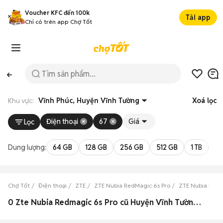
Voucher KFC đến 100k
Tải app
Chỉ có trên app Chợ Tốt
Khu vực:
Vĩnh Phúc, Huyện Vĩnh Tường
Xoá lọc
Điện thoại
67
Giá
Lọc
Dung lượng:
64 GB
128 GB
256 GB
512 GB
1 TB
2 
Chợ Tốt
Điện thoại
ZTE
ZTE Nubia RedMagic 6s Pro
ZTE Nubia RedM
0 Zte Nubia Redmagic 6s Pro cũ Huyện Vĩnh Tường, Vĩnh Phúc đẹp