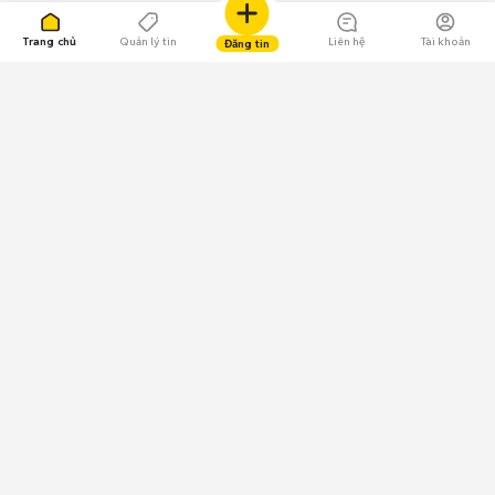
Trang chủ
Quản lý tin
Liên hệ
Tài khoản
Đăng tin
109.000 Bình chọn
Tải ứng dụng Chợ Tốt
Về Chợ Tốt
Quy chế sàn
Chính sách bảo mật
Giải quyết tranh chấp
CÔNG TY TNHH CHỢ TỐT - Người đại diện theo pháp luật:
Nguyễn Trọng Tấn; GPDKKD: 0312120782 do Sở KH & ĐT TP.HCM cấp ngày
11/01/2013;
GPMXH: 185/GP-BTTTT do Bộ Thông tin và Truyền thông
cấp ngày 09/07/2024 - Chịu trách nhiệm
nội dung: Trần Hoàng Ly.
Chính sách sử dụng
Địa chỉ: Tầng 18, Toà nhà UOA, Số 6 đường Tân Trào, Phường Tân Mỹ,