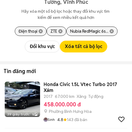
Tường, Vĩnh Phúc
Hãy xóa một số bộ lọc hoặc thay đổi khu vực tìm 
kiếm để xem nhiều kết quả hơn
Điện thoại
ZTE
Nubia RedMagic 6s...
Đổi khu vực
Xóa tất cả bộ lọc
Tin đăng mới
Honda Civic 1.5L Vtec Turbo 2017
Xám
2017
67.000 km
Xăng
Tự động
458.000.000 đ
Phường Bình Hưng Hòa
39 giây trước
5
4.8
143
đã bán
Sinh