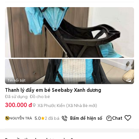
Tin nổi bật
4
Thanh lý đẩy em bé Seebaby Xanh dương
Đã sử dụng
Đồ cho bé
300.000 đ
Xã Phước Kiển
(
Xã Nhà Bè
mới)
N
5.0
2
đã bán
Bấm để hiện số
Chat
NGUYỄN TRÀ