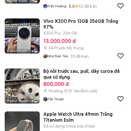
2 phút trước
7
5.0
52
đã bán
Trần Hoàng
Vivo X200 Pro 12GB 256GB Trắng
97%
X200 Pro
256 GB
13.000.000 đ
Xã Phước Mỹ Trung
2 phút trước
6
23
đã bán
Như Bán Táo
Bộ nồi trước sau, puli, dây curoa đã
qua sử dụng
800.000 đ
Phường 13
(
P. Tân Bình
mới)
Tấn Thuận
2 phút trước
6
Apple Watch Ultra 49mm Trắng
Titanium Esim
Đã sử dụng (chưa sửa chữa)