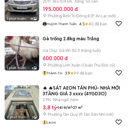
2011
165.104 km
Xăng
Số sàn
195.000.000 đ
Phường Bình Trị Đông B
(
P. An Lạc
mới)
1 phút trước
15
4.5
40
đã bán
Huỳnh Thanh Tuấn
Gà trống 2.8kg màu Trắng
Gà Chọi
Gà lớn (từ 3 tháng tuổi)
600.000 đ
Phường Linh Xuân (Quận Thủ Đức cũ)
1 phút trước
2
T
3.9
99
đã bán
Thành Tin
🔥 🔥SÁT AEON TÂN PHÚ- NHÀ MỚI
3TẦNG GIÁ 3 xxxx (4YGD3O)
2 PN
Nhà ngõ, hẻm
3,8 tỷ
141 tr/m²
27 m²
Phường Tân Quý
(
P. Tân Sơn Nhì
mới)
2 phút trước
3
l
Lacvo