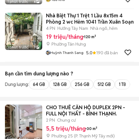
1 phút trước
6
Nhà Biệt Thự 1 Trệt 1 Lầu 8x15m 4
Phòng 2 wc Hẻm 1041 Trần Xuân Soạn
4 PN
Hướng Tây Nam
Nhà ngõ, hẻm
19 triệu/tháng
120 m²
Phường Tân Hưng
1 phút trước
7
5.0
190
đã bán
Huỳnh Thanh Sang
Bạn cần tìm
dung lượng
nào ?
Dung lượng:
64 GB
128 GB
256 GB
512 GB
1 TB
2 
CHO THUÊ CĂN HỘ DUPLEX 2PN -
FULL NỘI THẤT - BÌNH THẠNH.
2 PN
Chung cư
5,5 triệu/tháng
30 m²
Phường 25
(
P. Thạnh Mỹ Tây
mới)
1 phút trước