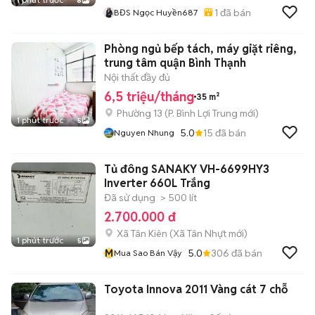
8
1
đã bán
BĐS Ngọc Huyền687
Phòng ngủ bếp tách, máy giặt riêng,
trung tâm quận Bình Thạnh
Nội thất đầy đủ
6,5 triệu/tháng
35 m²
Phường 13
(
P. Bình Lợi Trung
mới)
1 phút trước
5
5.0
15
đã bán
Nguyen Nhung
Tủ đông SANAKY VH-6699HY3
Inverter 660L Trắng
Đã sử dụng
> 500 lít
2.700.000 đ
Xã Tân Kiên
(
Xã Tân Nhựt
mới)
1 phút trước
5
M
5.0
306
đã bán
Mua Sao Bán Vậy
Toyota Innova 2011 Vàng cát 7 chỗ