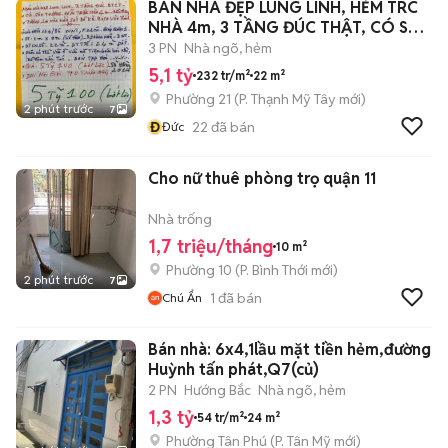
BÁN NHÀ ĐẸP LUNG LINH, HẺM TRC
NHÀ 4m, 3 TẦNG ĐÚC THẬT, CÓ SÂN
THƯỢNG
3 PN
Nhà ngõ, hẻm
5,1 tỷ
232 tr/m²
22 m²
Phường 21
(
P. Thạnh Mỹ Tây
mới)
2 phút trước
7
Đ
22
đã bán
Đức
Cho nữ thuê phòng trọ quận 11
Nhà trống
1,7 triệu/tháng
10 m²
Phường 10
(
P. Bình Thới
mới)
2 phút trước
7
1
đã bán
Chú Ẩn
Bán nhà: 6x4,1lầu mặt tiền hẻm,đường
Huỳnh tấn phát,Q7(củ)
2 PN
Hướng Bắc
Nhà ngõ, hẻm
1,3 tỷ
54 tr/m²
24 m²
Phường Tân Phú
(
P. Tân Mỹ
mới)