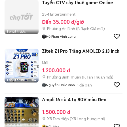
Tuyển CTV cày thuê game Online
254 Entertainment
Đến 35.000 đ/giờ
Phường An Bình
(
P. Rạch Giá
mới)
1 phút trước
Hồ Phan Vĩnh Long
Zitek Z1 Pro Trắng AMOLED 2.13 inch
Mới
1.200.000 đ
Phường Bình Thuận
(
P. Tân Thuận
mới)
1 phút trước
3
1
đã bán
Nguyễn Phúc Vinh
Ampli 16 sò 4 tụ 80V màu Đen
1.500.000 đ
Xã Tam Hiệp
(
Xã Long Hưng
mới)
H
Hữu Kha