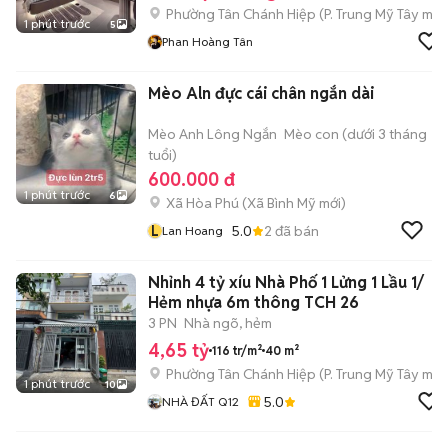
Phường Tân Chánh Hiệp
(
P. Trung Mỹ Tây
mới
1 phút trước
5
Phan Hoàng Tân
Mèo Aln đực cái chân ngắn dài
Mèo Anh Lông Ngắn
Mèo con (dưới 3 tháng
tuổi)
600.000 đ
1 phút trước
6
Xã Hòa Phú
(
Xã Bình Mỹ
mới)
L
5.0
2
đã bán
Lan Hoang
Nhỉnh 4 tỷ xíu Nhà Phố 1 Lửng 1 Lầu 1/
Hẻm nhựa 6m thông TCH 26
3 PN
Nhà ngõ, hẻm
4,65 tỷ
116 tr/m²
40 m²
Phường Tân Chánh Hiệp
(
P. Trung Mỹ Tây
mới
1 phút trước
10
5.0
NHÀ ĐẤT Q12