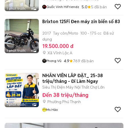
5.0
5
đã bán
Quốc Vinh HiFriendz
1 phút trước
8
Brixton 125Fi Đen máy zin biển số 83
2017
Tay côn/Moto
100 - 175 cc
Đã sử
dụng
19.500.000 đ
1 phút trước
11
Xã Vĩnh Lộc A
4.9
769
đã bán
Phong Vũ
NHÂN VIÊN LẮP ĐẶT_ 25-38
triệu/tháng - Đi Làm Ngay
Siêu Thị Điện Máy Nội Thất Chợ Lớn
Đến 38 triệu/tháng
Phường Phú Thạnh
1 phút trước
1
Ms Hảo