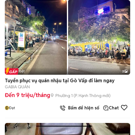
Tin nổi bật
2
Tuyển phục vụ quán nhậu tại Gò Vấp đi làm ngay
GABIA QUÁN
Đến 9 triệu/tháng
Phường 1
(
P. Hạnh Thông
mới)
Đ
Bấm để hiện số
Chat
Đạt