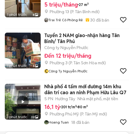
5 triệu/tháng
27 m²
Phường 13
(
P. Tân Bình
mới)
1 phút trước
6
30
đã bán
Trai Trẻ Có Phòng Rẻ
Tuyển 2 NAM giao-nhận hàng Tân
Bình/ Tân Phú
Công ty Nguyễn Phước
Đến 12 triệu/tháng
Phường 3
(
P. Tân Sơn Hòa
mới)
1 phút trước
5
C
Công Ty Nguyễn Phước
Nhà phố 4 tấm mới đường 14m khu
dân trí cao an ninh Phạm Hữu Lâu Q7
5 PN
Hướng Tây
Nhà mặt phố, mặt tiền
16,1 tỷ
201 tr/m²
80 m²
Phường Phú Mỹ
(
P. Tân Mỹ
mới)
1 phút trước
12
18
đã bán
Hoang Tuan