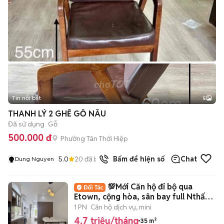
Tin nổi bật
5
THANH LÝ 2 GHẾ GỖ NÂU
Đã sử dụng
Gỗ
500.000 đ
Phường Tân Thới Hiệp
5.0
20
đã bán
Bấm để hiện số
Chat
Dung Nguyen
💯Mới Căn hộ đi bộ qua
Etown, cộng hòa, sân bay full Nthất
giá từ 4tr7
1 PN
Căn hộ dịch vụ, mini
4,7 triệu/tháng
35 m²