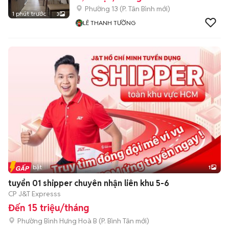
Phường 13
(
P. Tân Bình
mới)
1 phút trước
3
LÊ THANH TƯỜNG
Tin nổi bật
1
tuyển 01 shipper chuyên nhận liên khu 5-6
CP J&T Expresss
Đến 15 triệu/tháng
Phường Bình Hưng Hoà B
(
P. Bình Tân
mới)