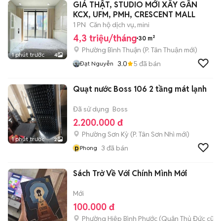
GIÁ THẬT, STUDIO MỚI XÂY GẦN
KCX, UFM, PMH, CRESCENT MALL
1 PN
Căn hộ dịch vụ, mini
4,3 triệu/tháng
30 m²
Phường Bình Thuận
(
P. Tân Thuận
mới)
1 phút trước
4
3.0
5
đã bán
Đạt Nguyễn
Quạt nước Boss 106 2 tầng mát lạnh
Đã sử dụng
Boss
2.200.000 đ
Phường Sơn Kỳ
(
P. Tân Sơn Nhì
mới)
1 phút trước
2
p
3
đã bán
Phong
Sách Trở Về Với Chính Mình Mới
Mới
100.000 đ
Phường Hiệp Bình Phước (Quận Thủ Đức cũ)