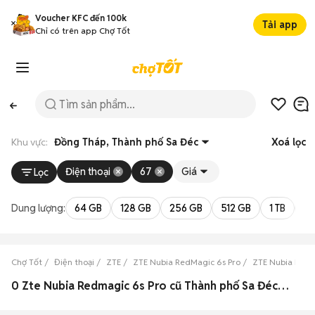
Voucher KFC đến 100k
Tải app
Chỉ có trên app Chợ Tốt
Khu vực:
Đồng Tháp, Thành phố Sa Đéc
Xoá lọc
Điện thoại
67
Giá
Lọc
Dung lượng:
64 GB
128 GB
256 GB
512 GB
1 TB
2 
Chợ Tốt
Điện thoại
ZTE
ZTE Nubia RedMagic 6s Pro
ZTE Nubia RedM
0 Zte Nubia Redmagic 6s Pro cũ Thành phố Sa Đéc, Đồng Tháp đẹp