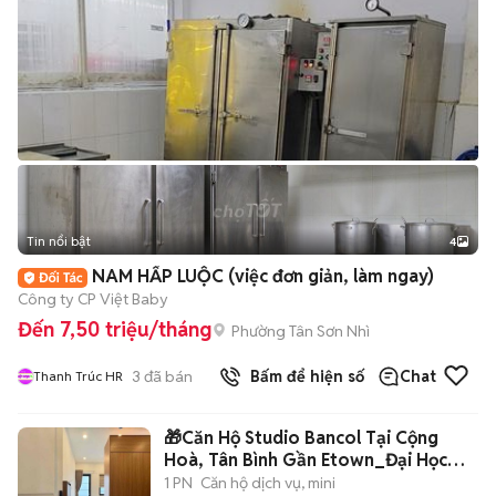
Tin nổi bật
4
NAM HẤP LUỘC (việc đơn giản, làm ngay)
Công ty CP Việt Baby
Đến 7,50 triệu/tháng
Phường Tân Sơn Nhì
3
đã bán
Bấm để hiện số
Chat
Thanh Trúc HR
🎁Căn Hộ Studio Bancol Tại Cộng
Hoà, Tân Bình Gần Etown_Đại Học
VVA
1 PN
Căn hộ dịch vụ, mini