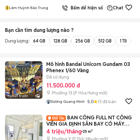
l
Bấm để hiện số
Chat
Lâm Huỳnh Bảo Trung
Bạn cần tìm
dung lượng
nào ?
Dung lượng:
64 GB
128 GB
256 GB
512 GB
1 TB
2 
Mô hình Bandai Unicorn Gundam 03
Phenex 1/60 Vàng
Đã sử dụng
11.500.000 đ
Phường 13
(
P. Hòa Hưng
mới)
1 phút trước
1
5.0
13
đã bán
Dương Quang Minh
BAN CÔNG FULL NT CÔNG
VIÊN GIA ĐỊNH SÂN BAY CÓ MÁY
LẠNH-GIÁP PHÚ NHUẬN
4 triệu/tháng
25 m²
Phường 9
(
P. Đức Nhuận
mới)