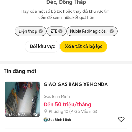
Đéc, Đồng Tháp
Hãy xóa một số bộ lọc hoặc thay đổi khu vực tìm 
kiếm để xem nhiều kết quả hơn
Điện thoại
ZTE
Nubia RedMagic 6s...
Đổi khu vực
Xóa tất cả bộ lọc
Tin đăng mới
GIAO GAS BẰNG XE HONDA
Gas Bình Minh
Đến 50 triệu/tháng
Phường 10
(
P. Gò Vấp
mới)
1 phút trước
1
Gas Bình Minh