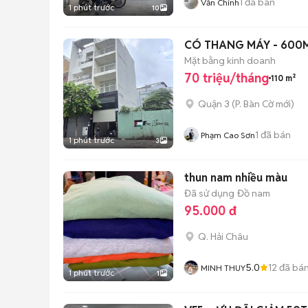
1
đã bán
Văn Chính
1 phút trước
10
CÓ THANG MÁY - 600M
Mặt bằng kinh doanh
70 triệu/tháng
110 m²
Quận 3
(
P. Bàn Cờ
mới)
1
đã bán
Phạm Cao Sơn
1 phút trước
3
thun nam nhiều màu
Đã sử dụng
Đồ nam
95.000 đ
Q. Hải Châu
5.0
12
đã bá
MINH THUY
1 phút trước
1