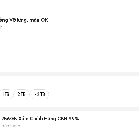
àng Vỡ lưng, màn OK
nh
1 TB
2 TB
> 2 TB
7 256GB Xám Chính Hãng CBH 99%
 bảo hành