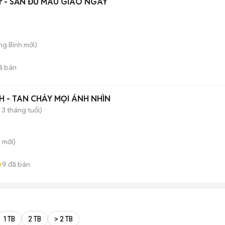
Tr - SẴN ĐỦ MÀU GIAO NGAY
ong Bình
mới)
ã bán
 - TAN CHẢY MỌI ÁNH NHÌN
 3 tháng tuổi)
y
mới)
9
đã bán
1 TB
2 TB
> 2 TB