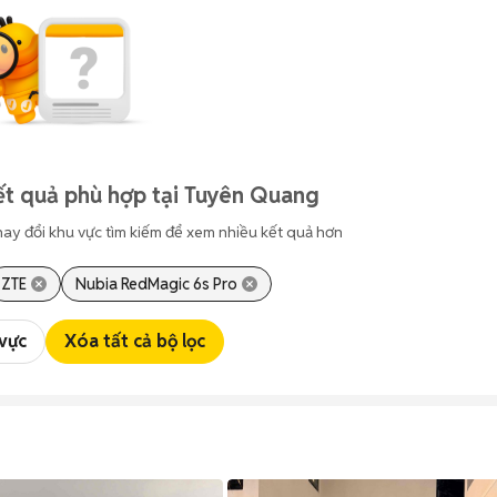
ết quả phù hợp tại Tuyên Quang
hay đổi khu vực tìm kiếm để xem nhiều kết quả hơn
ZTE
Nubia RedMagic 6s Pro
 vực
Xóa tất cả bộ lọc