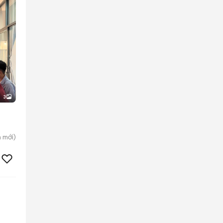
3
h
mới)