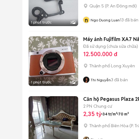
Quận 5
(
P. An Đông
mới)
n
13
đã bán
Ngo Duong Luan
1 phút trước
3
Máy ảnh Fujifilm XA7 Nâ
Đã sử dụng (chưa sửa chữa)
12.500.000 đ
Thành phố Long Xuyên
3
đã bán
Thi Nguyễn
1 phút trước
5
Căn hộ Pegasus Plaza 2P
2 PN
Chung cư
2,35 tỷ
34 tr/m²
70 m²
Thành phố Biên Hòa
(
P. T