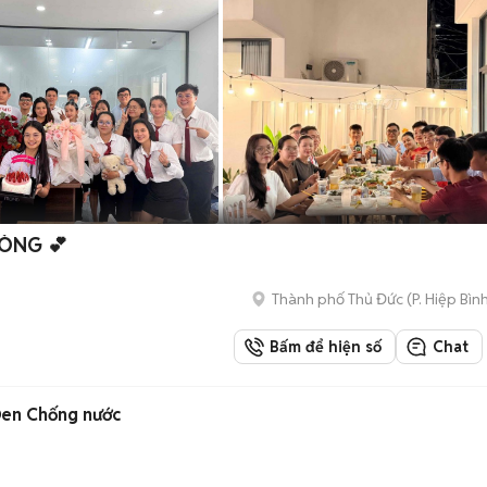
ÒNG 💕
Thành phố Thủ Đức
(
P. Hiệp Bìn
Bấm để hiện số
Chat
Đen Chống nước