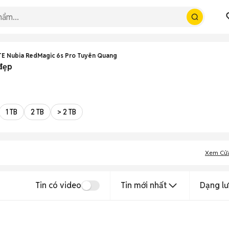
TE Nubia RedMagic 6s Pro Tuyên Quang
đẹp
1 TB
2 TB
> 2 TB
Xem Cử
Tin có video
Tin mới nhất
Dạng lư