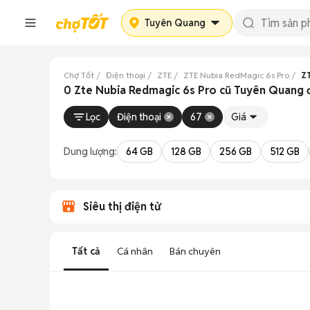
Tuyên Quang
Chợ Tốt
Điện thoại
ZTE
ZTE Nubia RedMagic 6s Pro
Z
0 Zte Nubia Redmagic 6s Pro cũ Tuyên Quang 
Lọc
Điện thoại
67
Giá
Dung lượng:
64 GB
128 GB
256 GB
512 GB
Siêu thị điện tử
Tất cả
Cá nhân
Bán chuyên