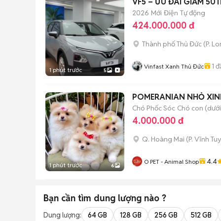
VF5 – ƯU ĐÃI GIẢM 50
2026
Mới
Điện
Tự động
424.000.000 đ
Thành phố Thủ Đức
(
P. L
1
đ
Vinfast Xanh Thủ Đức
1 phút trước
5
POMERANIAN NHỎ XINH
Chó Phốc Sóc
Chó con (dưới
4.000.000 đ
Q. Hoàng Mai
(
P. Vĩnh Tu
4.4
O PET - Animal Shop
1 phút trước
6
Bạn cần tìm
dung lượng
nào ?
Dung lượng:
64 GB
128 GB
256 GB
512 GB