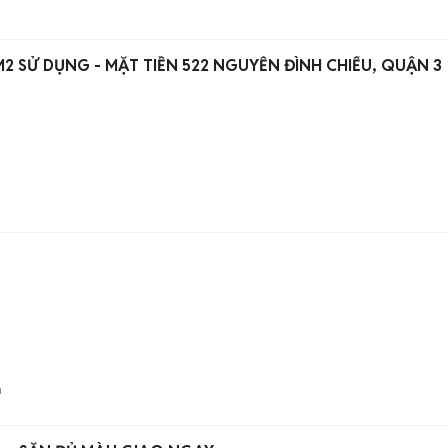
2 SỬ DỤNG - MẶT TIỀN 522 NGUYỄN ĐÌNH CHIỂU, QUẬN 3
n