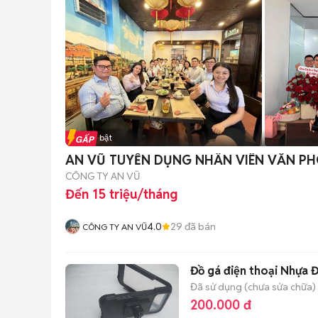
Tin nổi bật
AN VŨ TUYỂN DỤNG NHÂN VIÊN VĂN PH
CÔNG TY AN VŨ
Đến 15 triệu/tháng
4.0
29
đã bán
CÔNG TY AN VŨ
Đồ gá điện thoại Nhựa 
Đã sử dụng (chưa sửa chữa)
200.000 đ