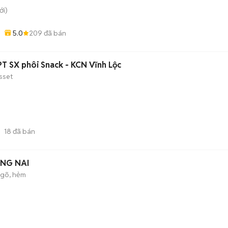
i)
5.0
209
đã bán
-
T SX phôi Snack - KCN Vĩnh Lộc
sset
18
đã bán
ỒNG NAI
gõ, hẻm