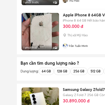
Thu Hảo
1 phút trước
5
Apple iPhone 8 64GB V
iPhone 8
64 GB
Hết bảo hà
300.000 đ
Thị xã Mỹ Hào
Trần Tuấn Minh
1 phút trước
2
Bạn cần tìm
dung lượng
nào ?
Dung lượng:
64 GB
128 GB
256 GB
512 GB
Samsung Galaxy Zfold
Galaxy Z Fold 7
256 GB
Còn
30.890.000 đ