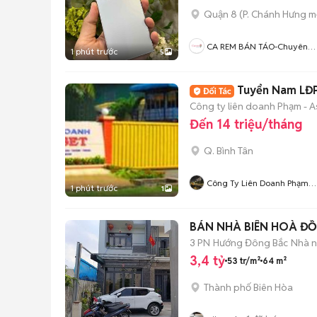
Quận 8
(
P. Chánh Hưng
mớ
CA REM BÁN TÁO-Chuyên
1 phút trước
5
Mua Bán ĐT-Thu Cũ Đổi Mới
Hỗ Trợ Trả Góp
Tuyển Nam LĐP
Công ty liên doanh Phạm - A
Đến 14 triệu/tháng
Q. Bình Tân
Công Ty Liên Doanh Phạm
1 phút trước
1
Asset
BÁN NHÀ BIÊN HOÀ Đ
3 PN
Hướng Đông Bắc
Nhà n
3,4 tỷ
53 tr/m²
64 m²
Thành phố Biên Hòa