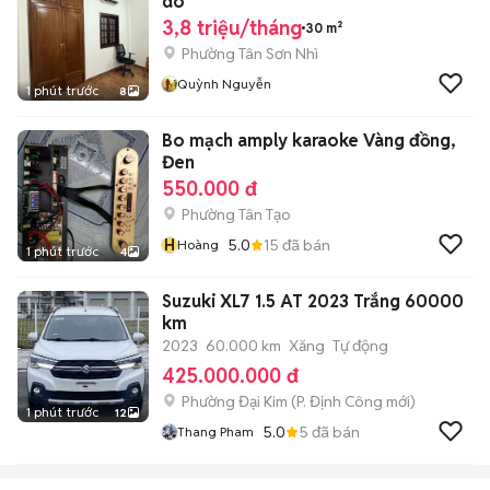
do
3,8 triệu/tháng
30 m²
Phường Tân Sơn Nhì
Quỳnh Nguyễn
1 phút trước
8
Bo mạch amply karaoke Vàng đồng,
Đen
550.000 đ
Phường Tân Tạo
H
5.0
15
đã bán
Hoàng
1 phút trước
4
Suzuki XL7 1.5 AT 2023 Trắng 60000
km
2023
60.000 km
Xăng
Tự động
425.000.000 đ
Phường Đại Kim
(
P. Định Công
mới)
1 phút trước
12
5.0
5
đã bán
Thang Pham