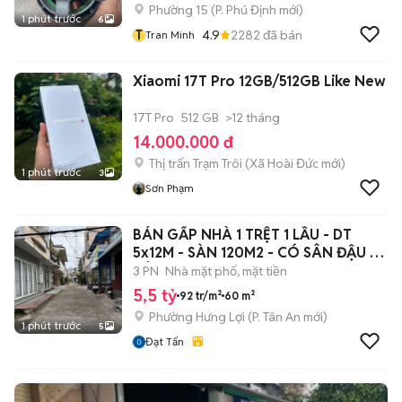
Phường 15
(
P. Phú Định
mới)
1 phút trước
6
T
4.9
2282
đã bán
Tran Minh
Xiaomi 17T Pro 12GB/512GB Like New
17T Pro
512 GB
>12 tháng
14.000.000 đ
Thị trấn Trạm Trôi
(
Xã Hoài Đức
mới)
1 phút trước
3
Sơn Phạm
BÁN GẤP NHÀ 1 TRỆT 1 LẦU - DT
5x12M - SÀN 120M2 - CÓ SÂN ĐẬU Ô
TÔ
3 PN
Nhà mặt phố, mặt tiền
5,5 tỷ
92 tr/m²
60 m²
Phường Hưng Lợi
(
P. Tân An
mới)
1 phút trước
5
Đạt Tấn