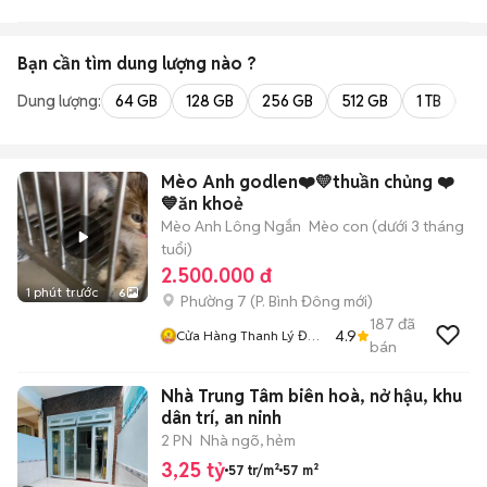
Bạn cần tìm
dung lượng
nào ?
Dung lượng:
64 GB
128 GB
256 GB
512 GB
1 TB
2 
Mèo Anh godlen❤️💛thuần chủng ❤️
💙ăn khoẻ
Mèo Anh Lông Ngắn
Mèo con (dưới 3 tháng
tuổi)
2.500.000 đ
1 phút trước
6
Phường 7
(
P. Bình Đông
mới)
187
đã
4.9
Cửa Hàng Thanh Lý Đồ
bán
Cũ Mới
Nhà Trung Tâm biên hoà, nở hậu, khu
dân trí, an ninh
2 PN
Nhà ngõ, hẻm
3,25 tỷ
57 tr/m²
57 m²