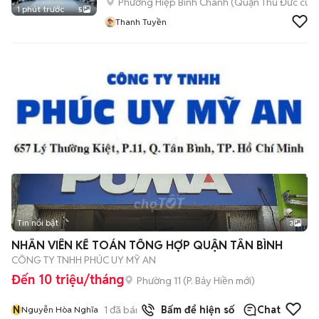
Phường Hiệp Bình Chánh (Quận Thủ Đức cũ)
1 phút trước
5
Thanh Tuyền
Tin nổi bật
3
NHÂN VIÊN KẾ TOÁN TỔNG HỢP QUẬN TÂN BÌNH
CÔNG TY TNHH PHÚC UY MỸ AN
Đến 10 triệu/tháng
Phường 11
(
P. Bảy Hiền
mới)
N
1
đã bán
Bấm để hiện số
Chat
Nguyễn Hòa Nghĩa