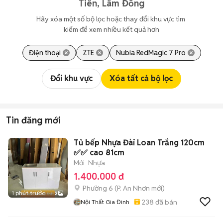
Tiên, Lâm Đồng
Hãy xóa một số bộ lọc hoặc thay đổi khu vực tìm 
kiếm để xem nhiều kết quả hơn
Điện thoại
ZTE
Nubia RedMagic 7 Pro
Đổi khu vực
Xóa tất cả bộ lọc
Tin đăng mới
Tủ bếp Nhựa Đài Loan Trắng 120cm
✅✅ cao 81cm
Mới
Nhựa
1.400.000 đ
Phường 6
(
P. An Nhơn
mới)
1 phút trước
2
238
đã bán
Nội Thất Gia Đinh