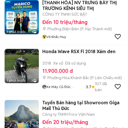
[THANH HÓA] NV TRƯNG BÀY THỊ
TRƯỜNG KÊNH SIÊU THỊ
CÔNG TY TNHH SỨC BẬT
Đến 10 triệu/tháng
Phường Điện Biên
(
P. Hạc Thành
mới)
1 phút trước
1
V
Võ Khắc Huy
Honda Wave RSX Fi 2018 Xám đen
2018
Xe số
Đã sử dụng
11.900.000 đ
Phường Hòa Khánh Bắc
(
P. Liên Chiểu
mới)
1 phút trước
7
107
đã
3.7
Xe Máy Cũ Đức
bán
Nguyễn
Tuyển Bán hàng tại Showroom Giga
Mall Thủ Đức
Công ty TNHH Frico Việt Nam
Đến 20 triệu/tháng