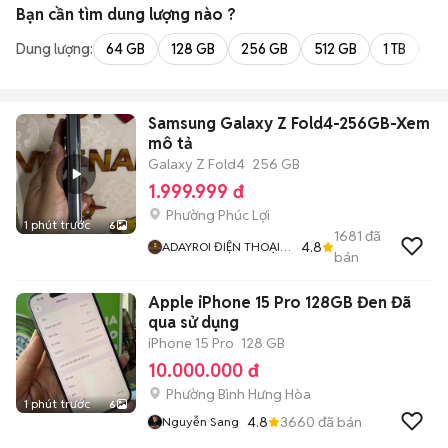
Bạn cần tìm
dung lượng
nào ?
Dung lượng:
64 GB
128 GB
256 GB
512 GB
1 TB
2 
Samsung Galaxy Z Fold4-256GB-Xem
mô tả
Galaxy Z Fold4
256 GB
1.999.999 đ
Phường Phúc Lợi
1 phút trước
6
1681
đã
4.8
ADAYROI ĐIỆN THOẠI
bán
RUBY
Apple iPhone 15 Pro 128GB Đen Đã
qua sử dụng
iPhone 15 Pro
128 GB
10.000.000 đ
Phường Bình Hưng Hòa
1 phút trước
6
4.8
3660
đã bán
Nguyễn Sang