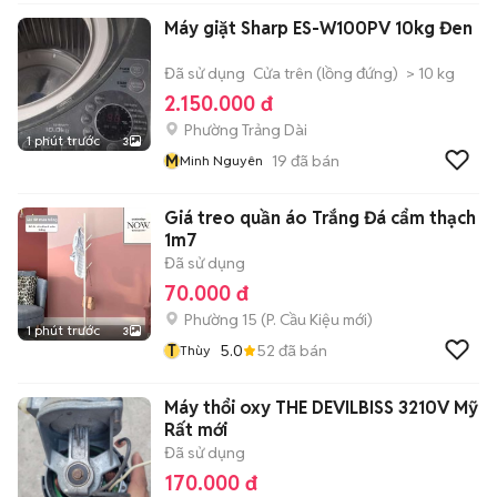
Máy giặt Sharp ES-W100PV 10kg Đen
Đã sử dụng
Cửa trên (lồng đứng)
> 10 kg
2.150.000 đ
Phường Trảng Dài
1 phút trước
3
M
19
đã bán
Minh Nguyên
Giá treo quần áo Trắng Đá cẩm thạch
1m7
Đã sử dụng
70.000 đ
Phường 15
(
P. Cầu Kiệu
mới)
1 phút trước
3
T
5.0
52
đã bán
Thùy
Máy thổi oxy THE DEVILBISS 3210V Mỹ
Rất mới
Đã sử dụng
170.000 đ