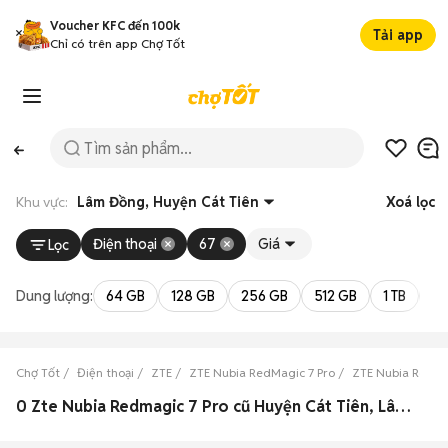
Voucher KFC đến 100k
Tải app
Chỉ có trên app Chợ Tốt
Khu vực:
Lâm Đồng, Huyện Cát Tiên
Xoá lọc
Điện thoại
67
Giá
Lọc
Dung lượng:
64 GB
128 GB
256 GB
512 GB
1 TB
2 
Chợ Tốt
Điện thoại
ZTE
ZTE Nubia RedMagic 7 Pro
ZTE Nubia RedMa
0 Zte Nubia Redmagic 7 Pro cũ Huyện Cát Tiên, Lâm Đồng đẹp