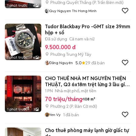
Phường Quyết Thắng
(
P. Trấn Biên
mới)
1 phút trước
6
Quy Nguyen Thi Hong Minh
Tudor Blackbay Pro -GMT size 39mm
hộp + sổ
Đã sử dụng
Cả nam và nữ
9.500.000 đ
Phường Trung Mỹ Tây
1 phút trước
6
5.0
29
đã bán
Đăng Nguyên
CHO THUÊ NHÀ MT NGUYỄN THIỆN
THUẬT, Q3 6x18m trệt lửng 3 lầu giá
70tr
1 PN
Nhà mặt phố, mặt tiền
70 triệu/tháng
108 m²
Phường 2
(
P. Bàn Cờ
mới)
1 phút trước
3
1
đã bán
Yen Vy
Cho thuê phòng máy lạnh giờ giấc tự