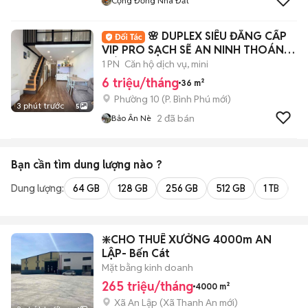
Cộng Đồng Nhà Đất
🌸 DUPLEX SIÊU ĐẲNG CẤP
VIP PRO SẠCH SẼ AN NINH THOÁNG
MÁT 🌸
1 PN
Căn hộ dịch vụ, mini
6 triệu/tháng
36 m²
Phường 10
(
P. Bình Phú
mới)
3 phút trước
5
2
đã bán
Bảo Ân Nè
Bạn cần tìm
dung lượng
nào ?
Dung lượng:
64 GB
128 GB
256 GB
512 GB
1 TB
2 
❇️CHO THUÊ XƯỞNG 4000m AN
LẬP- Bến Cát
Mặt bằng kinh doanh
265 triệu/tháng
4000 m²
Xã An Lập
(
Xã Thanh An
mới)