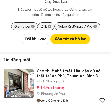
Cơ, Gia Lai
Hãy xóa một số bộ lọc hoặc thay đổi khu vực tìm 
kiếm để xem nhiều kết quả hơn
Điện thoại
ZTE
Nubia RedMagic 7 Pro
Đổi khu vực
Xóa tất cả bộ lọc
Tin đăng mới
Cho thuê nhà 1 trệt 1 lầu đầy đủ nội
thất tại An Phú, Thuận An, Bình D
2 PN
Nhà ngõ, hẻm
8 triệu/tháng
Phường An Phú
1 phút trước
5
Cộng Đồng Nhà Đất