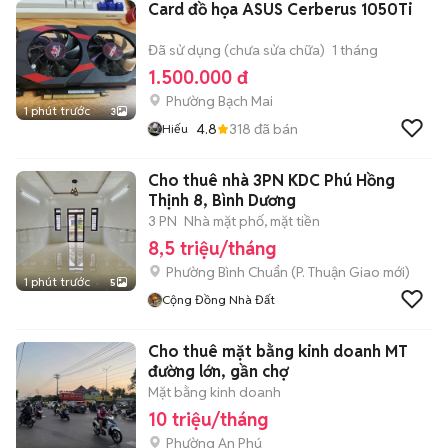
Card đồ họa ASUS Cerberus 1050Ti
Đã sử dụng (chưa sửa chữa)
1 tháng
1.500.000 đ
Phường Bạch Mai
1 phút trước
3
4.8
318
đã bán
Hiếu
Cho thuê nhà 3PN KDC Phú Hồng
Thịnh 8, Bình Dương
3 PN
Nhà mặt phố, mặt tiền
8,5 triệu/tháng
Phường Bình Chuẩn
(
P. Thuận Giao
mới)
1 phút trước
5
Cộng Đồng Nhà Đất
Cho thuê mặt bằng kinh doanh MT
đường lớn, gần chợ
Mặt bằng kinh doanh
10 triệu/tháng
Phường An Phú