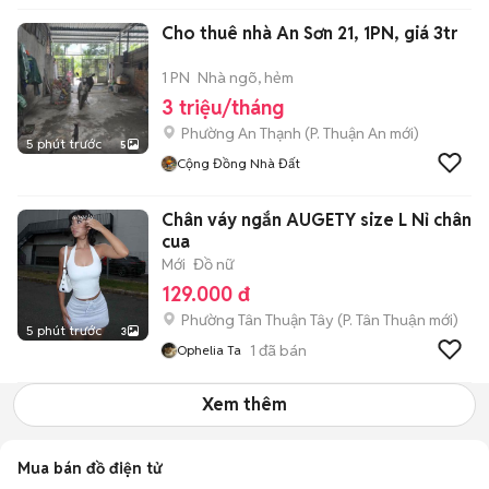
Cho thuê nhà An Sơn 21, 1PN, giá 3tr
1 PN
Nhà ngõ, hẻm
3 triệu/tháng
Phường An Thạnh
(
P. Thuận An
mới)
5 phút trước
5
Cộng Đồng Nhà Đất
Chân váy ngắn AUGETY size L Nỉ chân
cua
Mới
Đồ nữ
129.000 đ
Phường Tân Thuận Tây
(
P. Tân Thuận
mới)
5 phút trước
3
1
đã bán
Ophelia Ta
Xem thêm
Mua bán đồ điện tử