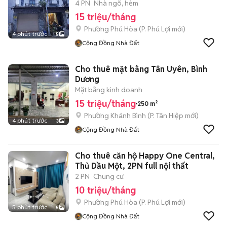
4 PN
Nhà ngõ, hẻm
15 triệu/tháng
Phường Phú Hòa
(
P. Phú Lợi
mới)
4 phút trước
5
Cộng Đồng Nhà Đất
Cho thuê mặt bằng Tân Uyên, Bình
Dương
Mặt bằng kinh doanh
15 triệu/tháng
250 m²
Phường Khánh Bình
(
P. Tân Hiệp
mới)
4 phút trước
3
Cộng Đồng Nhà Đất
Cho thuê căn hộ Happy One Central,
Thủ Dầu Một, 2PN full nội thất
2 PN
Chung cư
10 triệu/tháng
Phường Phú Hòa
(
P. Phú Lợi
mới)
5 phút trước
5
Cộng Đồng Nhà Đất