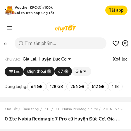
Voucher KFC đến 100k
Tải app
Chỉ có trên app Chợ Tốt
Khu vực:
Gia Lai, Huyện Đức Cơ
Xoá lọc
Điện thoại
67
Giá
Lọc
Dung lượng:
64 GB
128 GB
256 GB
512 GB
1 TB
2 
Chợ Tốt
Điện thoại
ZTE
ZTE Nubia RedMagic 7 Pro
ZTE Nubia RedMag
0 Zte Nubia Redmagic 7 Pro cũ Huyện Đức Cơ, Gia Lai đẹp