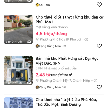
3 phút trước
4
C
Chí Tâm
Cho thuê ki ốt 1 trệt 1 lửng khu dân cư
Phú Hòa 1
Mặt bằng kinh doanh
4,5 triệu/tháng
Phường Phú Hòa
(
P. Phú Lợi
mới)
3 phút trước
3
Cộng Đồng Nhà Đất
Bán nhà khu Phát Hưng sát Đại Học
Việt Đức, 3PN
3 PN
Nhà mặt phố, mặt tiền
2,48 tỷ
124 tr/m²
20 m²
Phường Chánh Mỹ
(
P. Chánh Hiệp
mới)
4 phút trước
4
Cộng Đồng Nhà Đất
Cho thuê nhà 1 trệt 2 lầu Phú Hòa,
Thủ Dầu Một, Bình Dương