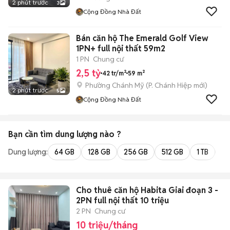
2 phút trước
3
Cộng Đồng Nhà Đất
Bán căn hộ The Emerald Golf View
1PN+ full nội thất 59m2
1 PN
Chung cư
2,5 tỷ
42 tr/m²
59 m²
Phường Chánh Mỹ
(
P. Chánh Hiệp
mới)
2 phút trước
5
Cộng Đồng Nhà Đất
Bạn cần tìm
dung lượng
nào ?
Dung lượng:
64 GB
128 GB
256 GB
512 GB
1 TB
2 
Cho thuê căn hộ Habita Giai đoạn 3 -
2PN full nội thất 10 triệu
2 PN
Chung cư
10 triệu/tháng