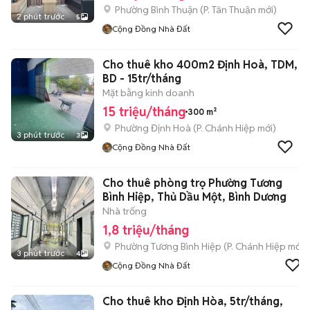
Phường Bình Thuận
(
P. Tân Thuận
mới)
2 phút trước
5
Cộng Đồng Nhà Đất
Cho thuê kho 400m2 Định Hoà, TDM,
BD - 15tr/tháng
Mặt bằng kinh doanh
15 triệu/tháng
300 m²
Phường Định Hoà
(
P. Chánh Hiệp
mới)
3 phút trước
3
Cộng Đồng Nhà Đất
Cho thuê phòng trọ Phường Tương
Bình Hiệp, Thủ Dầu Một, Bình Dương
Nhà trống
1,8 triệu/tháng
Phường Tương Bình Hiệp
(
P. Chánh Hiệp
mới)
3 phút trước
4
Cộng Đồng Nhà Đất
Cho thuê kho Định Hòa, 5tr/tháng,