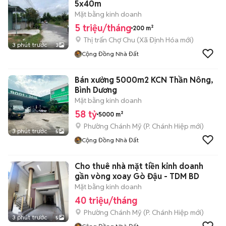
5x40m
Mặt bằng kinh doanh
5 triệu/tháng
200 m²
Thị trấn Chợ Chu
(
Xã Định Hóa
mới)
3 phút trước
3
Cộng Đồng Nhà Đất
Bán xưởng 5000m2 KCN Thần Nông,
Bình Dương
Mặt bằng kinh doanh
58 tỷ
5000 m²
Phường Chánh Mỹ
(
P. Chánh Hiệp
mới)
3 phút trước
5
Cộng Đồng Nhà Đất
Cho thuê nhà mặt tiền kinh doanh
gần vòng xoay Gò Đậu - TDM BD
Mặt bằng kinh doanh
40 triệu/tháng
Phường Chánh Mỹ
(
P. Chánh Hiệp
mới)
3 phút trước
5