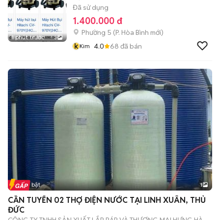
Đã sử dụng
1.400.000 đ
Phường 5
(
P. Hòa Bình
mới)
1 phút trước
3
k
4.0
68
đã bán
Kim
Tin nổi bật
1
CẦN TUYỂN 02 THỢ ĐIỆN NƯỚC TẠI LINH XUÂN, THỦ
ĐỨC