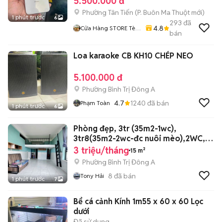
5.500.000 đ
Phường Tân Tiến
(
P. Buôn Ma Thuột
mới)
1 phút trước
6
293
đã
4.8
Cửa Hàng STORE Tèo
bán
Điện Thoại 177 Quang
Trung
Loa karaoke CB KH10 CHÉP NEO
5.100.000 đ
Phường Bình Trị Đông A
4.7
1240
đã bán
Phạm Toàn
1 phút trước
6
Phòng đẹp, 3tr (35m2-1wc),
3tr8(35m2-2wc-đc nuôi mèo),2WC,
cọc 2tr
3 triệu/tháng
15 m²
Phường Bình Trị Đông A
8
đã bán
Tony Hải
1 phút trước
7
Bể cá cảnh Kính 1m55 x 60 x 60 Lọc
dưới
Đã sử dụng