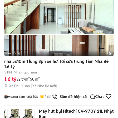
Tin nổi bật
6
+
2
nhà 5x10m 1 lung 3pn xe hơi tới cửa trung tâm Nhà Bè
1.6 tỷ
3 PN
Nhà ngõ, hẻm
1,6 tỷ
32 tr/m²
50 m²
Xã Phú Xuân
(
Xã Nhà Bè
mới)
2
đã bán
Bấm để hiện số
Chat
Hoàng Tâm Nhà Đất
Máy hút bụi Hitachi CV-970Y 21L Nhật
Bản