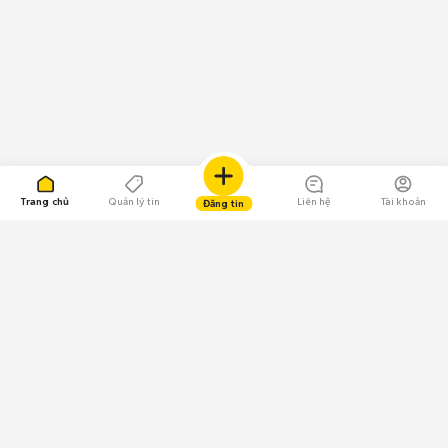
Trang chủ
Quản lý tin
Liên hệ
Tài khoản
Đăng tin
109.000 Bình chọn
Tải ứng dụng Chợ Tốt
Về Chợ Tốt
Quy chế sàn