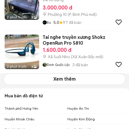
3.000.000 đ
Phường 10
(
P. Bình Phú
mới)
2 phút trước
2
5.0
97
đã bán
Bu
Tai nghe truyền xương Shokz
OpenRun Pro S810
1.600.000 đ
Xã Suối Nho
(
Xã Xuân Bắc
mới)
3
đã bán
Đinh Quốc Lộc
2 phút trước
6
Xem thêm
Mua bán đồ điện tử
Thành phố Hưng Yên
Huyện Ân Thi
Huyện Khoái Châu
Huyện Kim Động