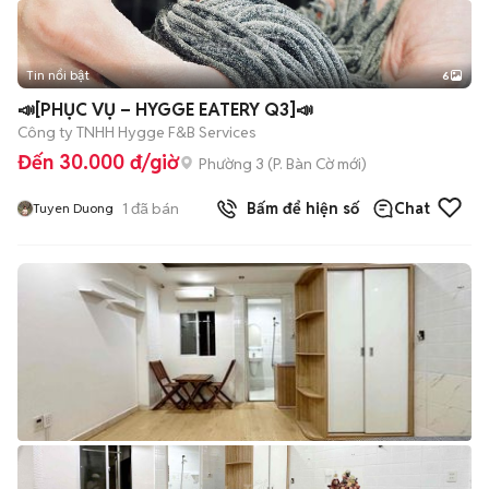
Tin nổi bật
6
+
2
📣[PHỤC VỤ – HYGGE EATERY Q3]📣
Công ty TNHH Hygge F&B Services
Đến 30.000 đ/giờ
Phường 3
(
P. Bàn Cờ
mới)
1
đã bán
Bấm để hiện số
Chat
Tuyen Duong