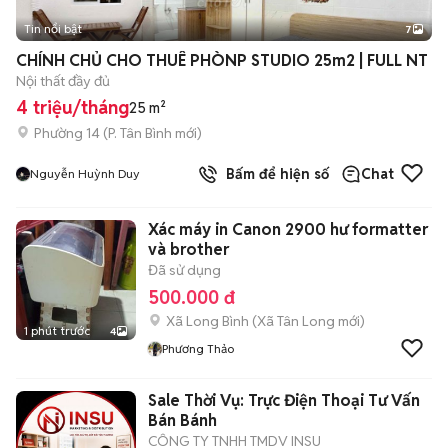
Tin nổi bật
7
+
2
CHÍNH CHỦ CHO THUÊ PHÒNP STUDIO 25m2 | FULL NT
Nội thất đầy đủ
4 triệu/tháng
25 m²
Phường 14
(
P. Tân Bình
mới)
Bấm để hiện số
Chat
Nguyễn Huỳnh Duy
Xác máy in Canon 2900 hư formatter
và brother
Đã sử dụng
500.000 đ
Xã Long Bình
(
Xã Tân Long
mới)
1 phút trước
4
Phương Thảo
Sale Thời Vụ: Trực Điện Thoại Tư Vấn
Bán Bánh
CÔNG TY TNHH TMDV INSU