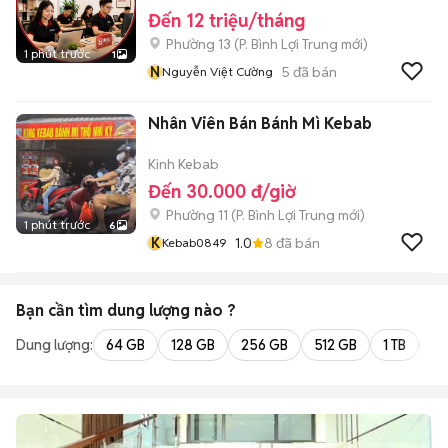
Đến 12 triệu/tháng
Phường 13
(
P. Bình Lợi Trung
mới)
1 phút trước
1
N
5
đã bán
Nguyễn Việt Cường
Nhân Viên Bán Bánh Mì Kebab
Kinh Kebab
Đến 30.000 đ/giờ
Phường 11
(
P. Bình Lợi Trung
mới)
1 phút trước
6
K
1.0
8
đã bán
Kebab0849
Bạn cần tìm
dung lượng
nào ?
Dung lượng:
64 GB
128 GB
256 GB
512 GB
1 TB
2 