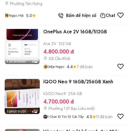
Phường Tân Hưng
N
5.0
Bấm để hiện số
Chat
Ngọc Hải
OnePlus Ace 2V 16GB/512GB
Ace 2V
512 GB
4.800.000 đ
Xã Cầu Khởi
1 phút trước
6
d
4.4
7
đã bán
Diệp Ngọc
iQOO Neo 9 16GB/256GB Xanh
iQOO Neo9
256 GB
4.700.000 đ
Phường 1
(
P. Bạc Liêu
mới)
1 phút trước
6
4.5
11
đã bán
1 Chai Xì Tin 10 Cái Tẩy