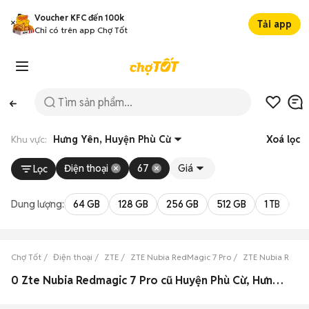
Voucher KFC đến 100k
Tải app
Chỉ có trên app Chợ Tốt
Khu vực:
Hưng Yên, Huyện Phù Cừ
Xoá lọc
Điện thoại
67
Giá
Lọc
Dung lượng:
64 GB
128 GB
256 GB
512 GB
1 TB
2 
Chợ Tốt
Điện thoại
ZTE
ZTE Nubia RedMagic 7 Pro
ZTE Nubia RedMa
0 Zte Nubia Redmagic 7 Pro cũ Huyện Phù Cừ, Hưng Yên đẹp