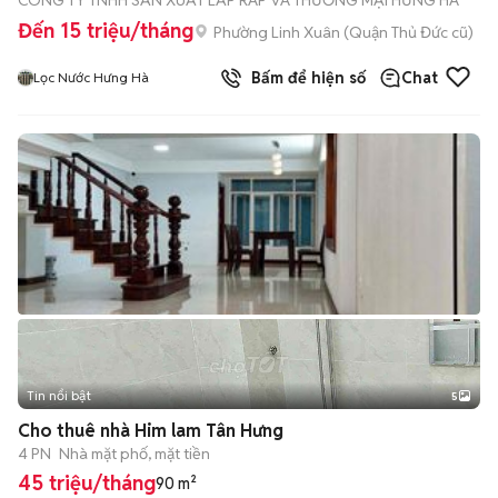
CÔNG TY TNHH SẢN XUẤT LẮP RÁP VÀ THƯƠNG MẠI HƯNG HÀ
Đến 15 triệu/tháng
Phường Linh Xuân (Quận Thủ Đức cũ)
Bấm để hiện số
Chat
Lọc Nước Hưng Hà
Tin nổi bật
5
Cho thuê nhà Him lam Tân Hưng
4 PN
Nhà mặt phố, mặt tiền
45 triệu/tháng
90 m²