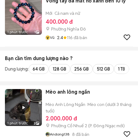
Vòng tay đá mắt hổ xanh đen 10 ly
Mới
Cả nam và nữ
400.000 đ
Phường Nghĩa Đô
1 phút trước
1
v
2.4
116
đã bán
Vũ
Bạn cần tìm
dung lượng
nào ?
Dung lượng:
64 GB
128 GB
256 GB
512 GB
1 TB
2 
Mèo anh lông ngắn
Mèo Anh Lông Ngắn
Mèo con (dưới 3 tháng
tuổi)
2.000.000 đ
1 phút trước
2
Phường Cổ Nhuế 2
(
P. Đông Ngạc
mới)
8
đã bán
Andong138