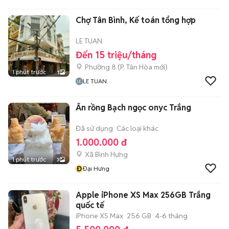
Chợ Tân Bình, Kế toán tổng hợp
LE TUAN
Đến 15 triệu/tháng
Phường 8
(
P. Tân Hòa
mới)
1 phút trước
1
LE TUAN
Ấn rồng Bạch ngọc onyc Trắng
Đã sử dụng
Các loại khác
1.000.000 đ
Xã Bình Hưng
1 phút trước
3
Đ
Đại Hưng
Apple iPhone XS Max 256GB Trắng
quốc tế
iPhone XS Max
256 GB
4-6 tháng