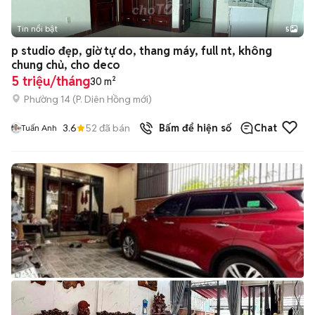
Tin nổi bật
5
p studio đẹp, giờ tự do, thang máy, full nt, không
chung chủ, cho deco
5 triệu/tháng
30 m²
Phường 14
(
P. Diên Hồng
mới)
3.6
52
đã bán
Bấm để hiện số
Chat
Tuấn Anh