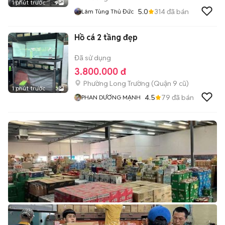
1 phút trước
9
5.0
314
đã bán
Lâm Tùng Thủ Đức
Hồ cá 2 tầng đẹp
Đã sử dụng
3.800.000 đ
Phường Long Trường (Quận 9 cũ)
1 phút trước
3
4.5
79
đã bán
PHAN DƯƠNG MẠNH