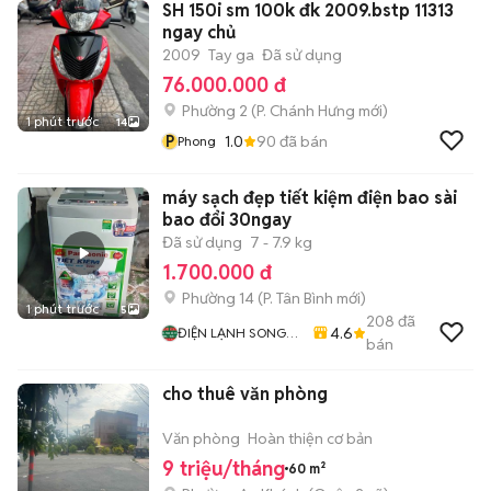
SH 150i sm 100k đk 2009.bstp 11313
ngay chủ
2009
Tay ga
Đã sử dụng
76.000.000 đ
Phường 2
(
P. Chánh Hưng
mới)
1 phút trước
14
P
1.0
90
đã bán
Phong
máy sạch đẹp tiết kiệm điện bao sài
bao đổi 30ngay
Đã sử dụng
7 - 7.9 kg
1.700.000 đ
Phường 14
(
P. Tân Bình
mới)
1 phút trước
5
208
đã
4.6
ĐIỆN LẠNH SONG
bán
PHÁT
cho thuê văn phòng
Văn phòng
Hoàn thiện cơ bản
9 triệu/tháng
60 m²