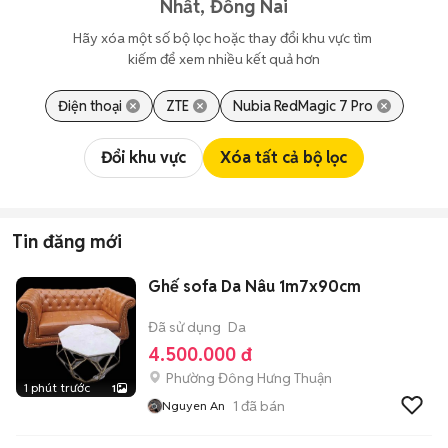
Nhất, Đồng Nai
Hãy xóa một số bộ lọc hoặc thay đổi khu vực tìm 
kiếm để xem nhiều kết quả hơn
Điện thoại
ZTE
Nubia RedMagic 7 Pro
Đổi khu vực
Xóa tất cả bộ lọc
Tin đăng mới
Ghế sofa Da Nâu 1m7x90cm
Đã sử dụng
Da
4.500.000 đ
Phường Đông Hưng Thuận
1 phút trước
1
1
đã bán
Nguyen An