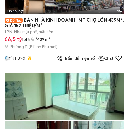
Tin nổi bật
3
BÁN NHÀ KINH DOANH | MT CHỢ LỚN 439M²,
GIÁ 152 TRIỆU/M².
1 PN
Nhà mặt phố, mặt tiền
66,5 tỷ
151 tr/m²
439 m²
Phường 11
(
P. Bình Phú
mới)
Bấm để hiện số
Chat
TÍN HƯNG