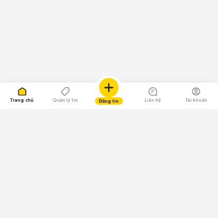
Trang chủ
Quản lý tin
Liên hệ
Tài khoản
Đăng tin
109.000 Bình chọn
Tải ứng dụng Chợ Tốt