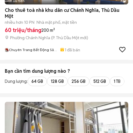
Tin ưu tiên
7
+
2
Cho thuê toà nhà khu dân cư Chánh Nghĩa, Thủ Dầu
Một
nhiều hơn 10 PN
Nhà mặt phố, mặt tiền
60 triệu/tháng
200 m²
Phường Chánh Nghĩa
(
P. Thủ Dầu Một
mới)
1
đã bán
Chuyên Trang Bất Động Sản
Thủ Dầu Một
Bạn cần tìm
dung lượng
nào ?
Dung lượng:
64 GB
128 GB
256 GB
512 GB
1 TB
2 