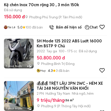
Kệ chén Inox 70cm rộng 30 , 3 món 150k
Đã sử dụng
150.000 đ
Phường Phú Trung
(
P. Tân Phú
mới)
5.0
100
đã bán
Bấm để hiện số
Chat
Tài Lê
SH Mode 125 2022 ABS Luớt 16000
Km BSTP 9 Chủ
2022
Tay ga
100 - 175 cc
Đã sử dụng
50.800.000 đ
Phường Bình Trị Đông
1 phút trước
6
h
4.3
3
đã bán
Huy
💰💰💰 TRỆT LẦU 2PN 2WC - HẺM XE
TẢI 248 NGUYỄN VĂN KHỐI
2 PN
Hướng Tây Nam
Nhà ngõ, hẻm
9 triệu/tháng
36 m²
Phường 9
(
P. Thông Tây Hội
mới)
1 phút trước
4