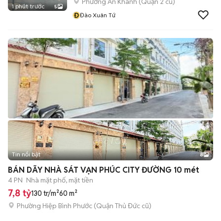
Phường An Khánh (Quận 2 cũ)
1 phút trước
5
Đ
Đào Xuân Tứ
Tin nổi bật
8
+
2
BÁN DÃY NHÀ SÁT VẠN PHÚC CITY ĐƯỜNG 10 mét
4 PN
Nhà mặt phố, mặt tiền
7,8 tỷ
130 tr/m²
60 m²
Phường Hiệp Bình Phước (Quận Thủ Đức cũ)