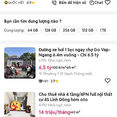
Q
4.9
Bấm để hiện số
Chat
QUỐC VIỆT
Bạn cần tìm
dung lượng
nào ?
Dung lượng:
64 GB
128 GB
256 GB
512 GB
1 TB
2 
Đường xe hơi 1 Sẹc ngay chợ Go Vap-
Ngang 6.4m vuông - Chỉ 6.5 tỷ
2 PN
Nhà ngõ, hẻm
6,5 tỷ
100 tr/m²
65 m²
Phường 7
(
P. Hạnh Thông
mới)
1 phút trước
3
3.9
Việt
Cho thuê nhà 4 tầng/4PN full nội thất k
cư 4S Linh Đông hẻm oto
4 PN
Nhà ngõ, hẻm
14 triệu/tháng
60 m²