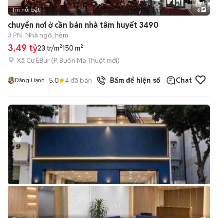
Tin nổi bật
6
+
2
chuyển nơi ở cần bán nhà tâm huyết 3490
3 PN
Nhà ngõ, hẻm
3,49 tỷ
23 tr/m²
150 m²
Xã Cư ÊBur
(
P. Buôn Ma Thuột
mới)
5.0
4
đã bán
Bấm để hiện số
Chat
Đăng Hạnh