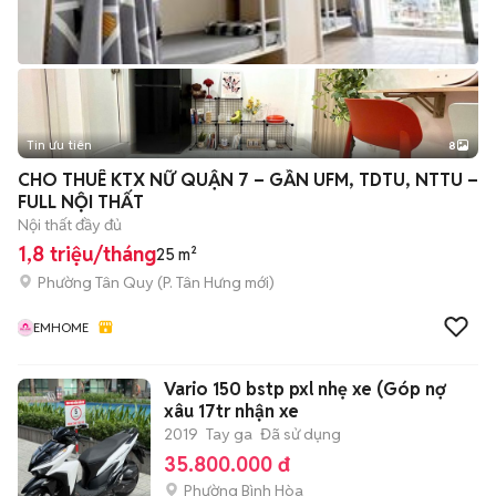
Tin ưu tiên
8
+
2
CHO THUÊ KTX NỮ QUẬN 7 – GẦN UFM, TDTU, NTTU –
FULL NỘI THẤT
Nội thất đầy đủ
1,8 triệu/tháng
25 m²
Phường Tân Quy
(
P. Tân Hưng
mới)
EMHOME
Vario 150 bstp pxl nhẹ xe (Góp nợ
xâu 17tr nhận xe
2019
Tay ga
Đã sử dụng
35.800.000 đ
Phường Bình Hòa