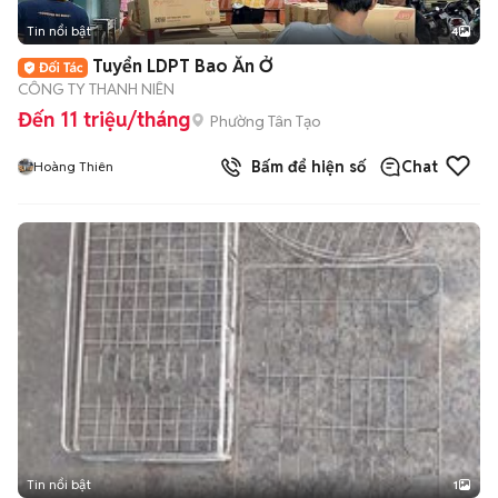
Tin nổi bật
4
Tuyển LDPT Bao Ăn Ở
CÔNG TY THANH NIÊN
Đến 11 triệu/tháng
Phường Tân Tạo
Bấm để hiện số
Chat
Hoàng Thiên
Tin nổi bật
1