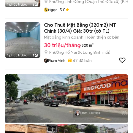
Phường Linh Đông (Quận Thủ Đức cũ)
(
P. Hiệ
1 phút trước
6
N
5.0
Ngọc
Cho Thuê Mặt Bằng (320m2) MT
Chính (30/4) Giá: 30tr (có TL)
Mặt bằng kinh doanh
Hoàn thiện cơ bản
30 triệu/tháng
320 m²
Phường Hố Nai
(
P. Long Bình
mới)
1 phút trước
5
47
đã bán
Phạm Vinh