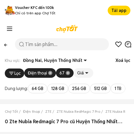
Voucher KFC đến 100k
Tải app
Chỉ có trên app Chợ Tốt
Khu vực:
Đồng Nai, Huyện Thống Nhất
Xoá lọc
Điện thoại
67
Giá
Lọc
Dung lượng:
64 GB
128 GB
256 GB
512 GB
1 TB
2 
Chợ Tốt
Điện thoại
ZTE
ZTE Nubia RedMagic 7 Pro
ZTE Nubia RedMa
0 Zte Nubia Redmagic 7 Pro cũ Huyện Thống Nhất, Đồng Nai đẹp