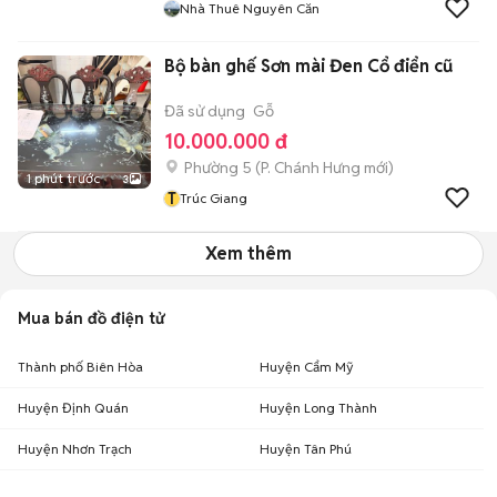
Nhà Thuê Nguyên Căn
Bộ bàn ghế Sơn mài Đen Cổ điển cũ
Đã sử dụng
Gỗ
10.000.000 đ
Phường 5
(
P. Chánh Hưng
mới)
1 phút trước
3
T
Trúc Giang
Xem thêm
Mua bán đồ điện tử
Thành phố Biên Hòa
Huyện Cẩm Mỹ
Huyện Định Quán
Huyện Long Thành
Huyện Nhơn Trạch
Huyện Tân Phú