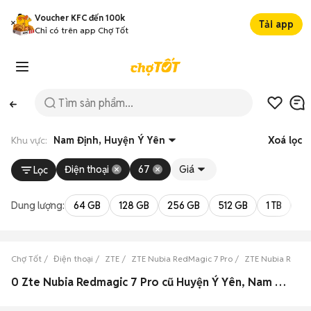
Voucher KFC đến 100k
Tải app
Chỉ có trên app Chợ Tốt
Khu vực:
Nam Định, Huyện Ý Yên
Xoá lọc
Điện thoại
67
Giá
Lọc
Dung lượng:
64 GB
128 GB
256 GB
512 GB
1 TB
2 
Chợ Tốt
Điện thoại
ZTE
ZTE Nubia RedMagic 7 Pro
ZTE Nubia RedMa
0 Zte Nubia Redmagic 7 Pro cũ Huyện Ý Yên, Nam Định đẹp