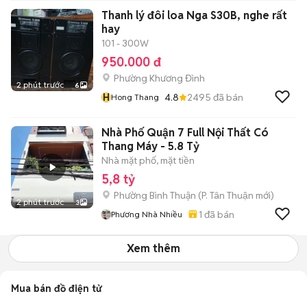
Thanh lý đôi loa Nga S30B, nghe rất
hay
101 - 300W
950.000 đ
Phường Khương Đình
2 phút trước
6
H
4.8
2495
đã bán
Hong Thang
Nhà Phố Quận 7 Full Nội Thất Có
Thang Máy - 5.8 Tỷ
Nhà mặt phố, mặt tiền
5,8 tỷ
Phường Bình Thuận
(
P. Tân Thuận
mới)
2 phút trước
3
1
đã bán
Phương Nhà Nhiều
Xem thêm
Mua bán đồ điện tử