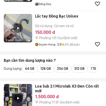
Đăng Duy
Lắc tay Đồng Bạc Unisex
Đã sử dụng
Cả nam và nữ
150.000 đ
Phường 1
(
P. Gia Định
mới)
2 phút trước
3
Q
2.9
29
đã bán
Quyen Hung
Bạn cần tìm
dung lượng
nào ?
Dung lượng:
64 GB
128 GB
256 GB
512 GB
1 TB
2 
Loa Sub 2.1 Microlab X3 Đen Còn rất
mới
1.500.000 đ
Phường 17
(
P. Gia Định
mới)