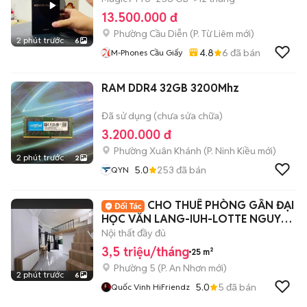
13.500.000 đ
Phường Cầu Diễn
(
P. Từ Liêm
mới)
2 phút trước
6
4.8
6
đã bán
M-Phones Cầu Giấy
RAM DDR4 32GB 3200Mhz
Đã sử dụng (chưa sửa chữa)
3.200.000 đ
Phường Xuân Khánh
(
P. Ninh Kiều
mới)
2 phút trước
2
5.0
253
đã bán
QYN
CHO THUÊ PHÒNG GẦN ĐẠI
HỌC VĂN LANG-IUH-LOTTE NGUYỄN
VĂN LƯỢNG
Nội thất đầy đủ
3,5 triệu/tháng
25 m²
Phường 5
(
P. An Nhơn
mới)
2 phút trước
6
5.0
5
đã bán
Quốc Vinh HiFriendz