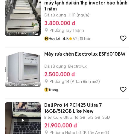
máy lạnh daikin 1hp inveter bảo hành
1 năm
Đã sử dụng
1 HP (ngựa)
3.800.000 đ
Phường Tây Thạnh
1 phút trước
2
H
4.5
62
đã bán
Huy Lê
Máy rửa chén Electrolux ESF6010BW
Đã sử dụng
Electrolux
2.500.000 đ
Phường 14
(
P. Tân Bình
mới)
1 phút trước
3
T
Trang
Dell Pro 14 PC1425 Ultra 7
16GB/512GB Like New
Intel Core Ultra
16 GB
512 GB
SSD
21.900.000 đ
Phường Hưng Lợi
(
P. Tân An
mới)