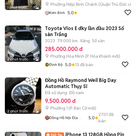
Phường Hiệp Bình Chánh (Quận Thủ Đức cũ)
1 phút trước
7
5.0
Kiên Bình
Toyota Vios E đky lần đầu 2023 Số
sàn Trắng
2023
79.000 km
Xăng
Số sàn
285.000.000 đ
Phường Hòa Minh
(
P. Hòa Khánh
mới)
2 phút trước
9
Đ
5.0
13
đã bán
Đình Bộ
Đồng Hồ Raymond Weil Big Day
Automatic Thụy Sĩ
Đã sử dụng
Đồ nam
9.500.000 đ
Phường 1
(
P. Bàn Cờ
mới)
2 phút trước
6
2701
đã
5.0
Đồng Hồ Nội Địa
bán
Nhật
iPhone 13 128GB Hồng Pin