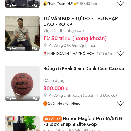
p
4.9
980
đã bán
Pham Tuan
2 phút trước
6
TƯ VẤN BDS - TỰ DO - THU NHẬP
CAO - KO KPI
Việc làm thu nhập cao
Từ 50 triệu (lương khoán)
Phường 2
(
P. Gia Định
mới)
2 phút trước
5
1
đã bán
KINH DOANH NHÀ PHỐ HCM
Bóng rổ Peak Slam Dunk Cam Cao su
Đã sử dụng
300.000 đ
Phường Linh Xuân (Quận Thủ Đức cũ)
2 phút trước
1
Quân Nguyễn Hồng
Honor Magic 7 Pro 16/512G
Fullbox Snap 8 Elite Góp
Magic7 Pro
256 GB
>12 tháng