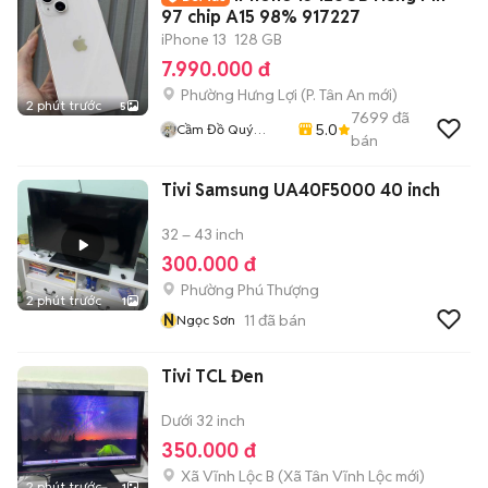
97 chip A15 98% 917227
iPhone 13
128 GB
7.990.000 đ
Phường Hưng Lợi
(
P. Tân An
mới)
2 phút trước
5
7699
đã
5.0
Cầm Đồ Quý
bán
Mobile
Tivi Samsung UA40F5000 40 inch
32 – 43 inch
300.000 đ
Phường Phú Thượng
2 phút trước
1
N
11
đã bán
Ngọc Sơn
Tivi TCL Đen
Dưới 32 inch
350.000 đ
Xã Vĩnh Lộc B
(
Xã Tân Vĩnh Lộc
mới)
2 phút trước
1