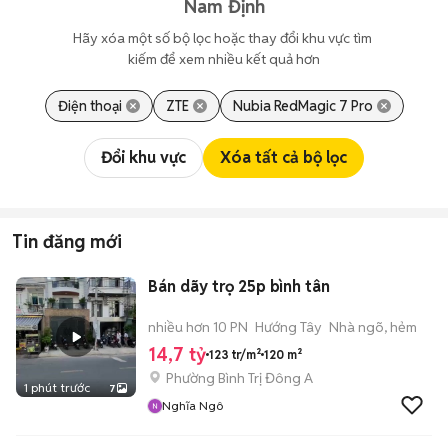
Nam Định
Hãy xóa một số bộ lọc hoặc thay đổi khu vực tìm 
kiếm để xem nhiều kết quả hơn
Điện thoại
ZTE
Nubia RedMagic 7 Pro
Đổi khu vực
Xóa tất cả bộ lọc
Tin đăng mới
Bán dãy trọ 25p bình tân
nhiều hơn 10 PN
Hướng Tây
Nhà ngõ, hẻm
14,7 tỷ
123 tr/m²
120 m²
Phường Bình Trị Đông A
1 phút trước
7
Nghĩa Ngô