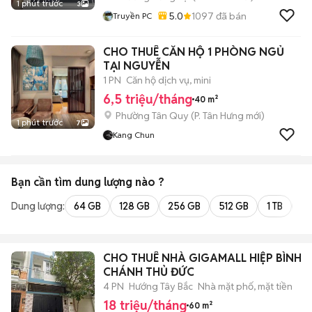
1 phút trước
3
5.0
1097
đã bán
Truyền PC
CHO THUÊ CĂN HỘ 1 PHÒNG NGỦ
TẠI NGUYỄN
1 PN
Căn hộ dịch vụ, mini
6,5 triệu/tháng
40 m²
Phường Tân Quy
(
P. Tân Hưng
mới)
1 phút trước
7
Kang Chun
Bạn cần tìm
dung lượng
nào ?
Dung lượng:
64 GB
128 GB
256 GB
512 GB
1 TB
2 
CHO THUÊ NHÀ GIGAMALL HIỆP BÌNH
CHÁNH THỦ ĐỨC
4 PN
Hướng Tây Bắc
Nhà mặt phố, mặt tiền
18 triệu/tháng
60 m²