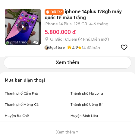
iphone 14plus 128gb máy
quốc tế màu trắng
iPhone 14 Plus
128 GB
4-6 tháng
5.800.000 đ
Q. Bắc Từ Liêm
(
P. Phú Diễn
mới)
2 phút trước
4
4.9
14
đã bán
GạoStore
Xem thêm
Mua bán điện thoại
Thành phố Cẩm Phả
Thành phố Hạ Long
Thành phố Móng Cái
Thành phố Uông Bí
Huyện Ba Chẽ
Huyện Bình Liêu
Xem thêm