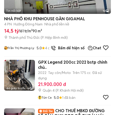
Tin nổi bật
12
+
2
NHÀ PHỐ KHU PENHOUSE GẦN GIGAMAL
4 PN
Hướng Đông Nam
Nhà phố liền kề
14,5 tỷ
161 tr/m²
90 m²
Thành phố Thủ Đức
(
P. Hiệp Bình
mới)
5.0
4
đã bán
Bấm để hiện số
Chat
Trần Thị Phương Ly
GPX Legend 200cc 2022 bstp chính
chủ..
2022
Tay côn/Moto
Trên 175 cc
Đã sử
dụng
21.900.000 đ
44 giây trước
10
Quận 4
(
P. Khánh Hội
mới)
T
5.0
1
đã bán
Tủn Ca
CHO THUÊ MBKD ĐƯỜNG