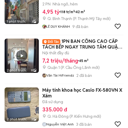
1
2 PN
Nhà ngõ, hẻm
4,95 tỷ
118 tr/m²
42 m²
Q. Bình Thạnh
(
P. Thạnh Mỹ Tây
mới)
1 phút trước
3
9
đã bán
LÊ DUY KHÁNH
1PN BAN CÔNG CAO CẤP
TÁCH BẾP NGAY TRUNG TÂM QUẬN
1 SÁT QUẬN 3, 5, 10
Nội thất đầy đủ
7,2 triệu/tháng
45 m²
Quận 1
(
P. Cầu Ông Lãnh
mới)
2 phút trước
11
2
đã bán
Văn Tài HiFriendz
Máy tính khoa học Casio FX-580VN X
Xám
Đã sử dụng
335.000 đ
Q. Hà Đông
(
P. Kiến Hưng
mới)
2 phút trước
2
3
đã bán
Nguyễn Việt Anh