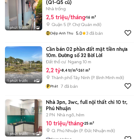
(Q1-Q5 cũ)
Nhà trống
2,5 triệu/tháng
16 m²
Quận 5
(
P. Chợ Quán
mới)
1 phút trước
7
D
5.0
3
đã bán
Diệp Anh Thu
Cần bán 02 phần đất mặt tiền nhựa
10m. Đường số 32 Bời Lời
Đất thổ cư
Ngang 10 m
2,2 tỷ
8,4 tr/m²
261 m²
Thành phố Tây Ninh
(
P. Bình Minh
mới)
1 phút trước
8
P
7
đã bán
Phát
Nhà 3pn, 3wc, full nội thất chỉ 10 tr,
Phú Nhuận
2 PN
Nhà ngõ, hẻm
10 triệu/tháng
25 m²
Q. Phú Nhuận
(
P. Đức Nhuận
mới)
1 phút trước
10