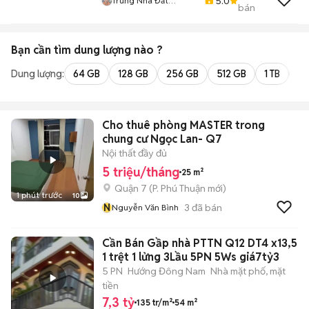
5.0
Trung Nhà Đất
bán
0901888734
Bạn cần tìm
dung lượng
nào ?
Dung lượng:
64 GB
128 GB
256 GB
512 GB
1 TB
2 
Cho thuê phòng MASTER trong
chung cư Ngọc Lan- Q7
Nội thất đầy đủ
5 triệu/tháng
25 m²
Quận 7
(
P. Phú Thuận
mới)
1 phút trước
10
N
3
đã bán
Nguyễn Văn Bình
Cần Bán Gầp nhà PTTN Q12 DT4 x13,5
1 trệt 1 lửng 3Lầu 5PN 5Ws giá7tỷ3
5 PN
Hướng Đông Nam
Nhà mặt phố, mặt
tiền
7,3 tỷ
135 tr/m²
54 m²