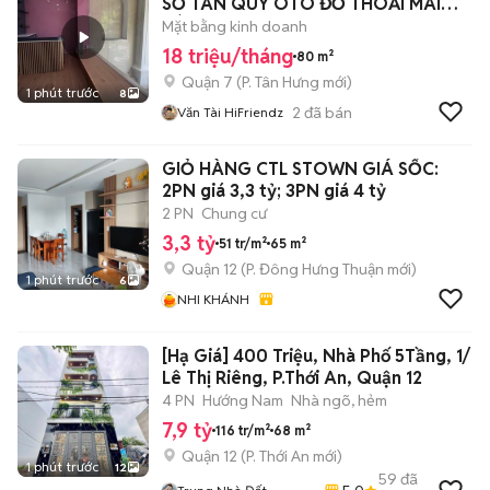
SỐ TÂN QUY OTO ĐỖ THOẢI MÁI
SÁT LOTTE MART QUẬN 7
Mặt bằng kinh doanh
18 triệu/tháng
80 m²
Quận 7
(
P. Tân Hưng
mới)
1 phút trước
8
2
đã bán
Văn Tài HiFriendz
GIỎ HÀNG CTL STOWN GIÁ SỐC:
2PN giá 3,3 tỷ; 3PN giá 4 tỷ
2 PN
Chung cư
3,3 tỷ
51 tr/m²
65 m²
Quận 12
(
P. Đông Hưng Thuận
mới)
1 phút trước
6
NHI KHÁNH
[Hạ Giá] 400 Triệu, Nhà Phố 5Tầng, 1/
Lê Thị Riêng, P.Thới An, Quận 12
4 PN
Hướng Nam
Nhà ngõ, hẻm
7,9 tỷ
116 tr/m²
68 m²
Quận 12
(
P. Thới An
mới)
1 phút trước
12
59
đã