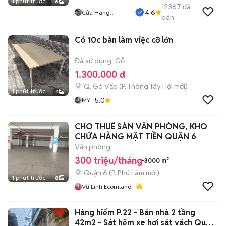
1 phút trước
6
12367
đã
4.6
Cửa Hàng
bán
Tuanduy
Có 10c bàn làm việc cỡ lớn
Đã sử dụng
Gỗ
1.300.000 đ
Q. Gò Vấp
(
P. Thông Tây Hội
mới)
1 phút trước
4
5.0
MY
CHO THUÊ SÀN VĂN PHÒNG, KHO
CHỨA HÀNG MẶT TIỀN QUẬN 6
Văn phòng
300 triệu/tháng
3000 m²
Quận 6
(
P. Phú Lâm
mới)
1 phút trước
8
Vũ Linh Ecomland
Hàng hiếm P.22 - Bán nhà 2 tầng
42m2 - Sát hẻm xe hơi sát vách Quận