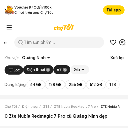
Voucher KFC đến 100k
Tải app
Chỉ có trên app Chợ Tốt
Khu vực:
Quảng Ninh
Xoá lọc
Điện thoại
67
Giá
Lọc
Dung lượng:
64 GB
128 GB
256 GB
512 GB
1 TB
2 
Chợ Tốt
Điện thoại
ZTE
ZTE Nubia RedMagic 7 Pro
ZTE Nubia RedMa
0 Zte Nubia Redmagic 7 Pro cũ Quảng Ninh đẹp