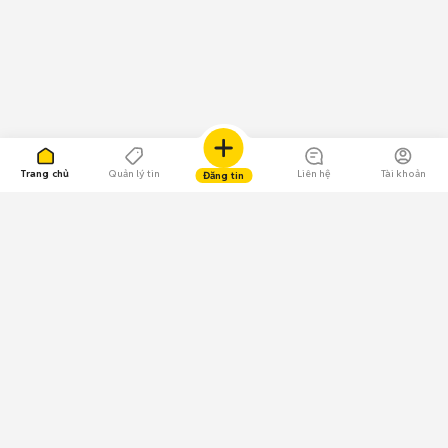
Trang chủ
Quản lý tin
Liên hệ
Tài khoản
Đăng tin
109.000 Bình chọn
Tải ứng dụng Chợ Tốt
Về Chợ Tốt
Quy chế sàn
Chính sách bảo mật
Giải quyết tranh chấp