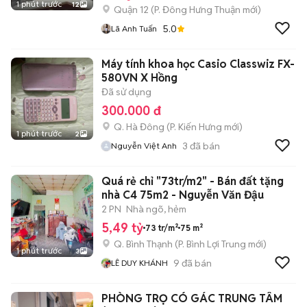
1 phút trước
12
Quận 12
(
P. Đông Hưng Thuận
mới)
5.0
Lã Anh Tuấn
Máy tính khoa học Casio Classwiz FX-
580VN X Hồng
Đã sử dụng
300.000 đ
Q. Hà Đông
(
P. Kiến Hưng
mới)
1 phút trước
2
3
đã bán
Nguyễn Việt Anh
Quá rẻ chỉ "73tr/m2" - Bán đất tặng
nhà C4 75m2 - Nguyễn Văn Đậu
2 PN
Nhà ngõ, hẻm
5,49 tỷ
73 tr/m²
75 m²
Q. Bình Thạnh
(
P. Bình Lợi Trung
mới)
1 phút trước
3
9
đã bán
LÊ DUY KHÁNH
PHÒNG TRỌ CÓ GÁC TRUNG TÂM