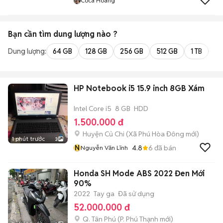
Coca Hoàng
Bạn cần tìm
dung lượng
nào ?
Dung lượng:
64 GB
128 GB
256 GB
512 GB
1 TB
2 
HP Notebook i5 15.9 inch 8GB Xám
Intel Core i5
8 GB
HDD
1.500.000 đ
Huyện Củ Chi
(
Xã Phú Hòa Đông
mới)
1 phút trước
3
N
4.8
6
đã bán
Nguyễn Văn Lĩnh
Honda SH Mode ABS 2022 Đen Mới
90%
2022
Tay ga
Đã sử dụng
52.000.000 đ
Q. Tân Phú
(
P. Phú Thạnh
mới)