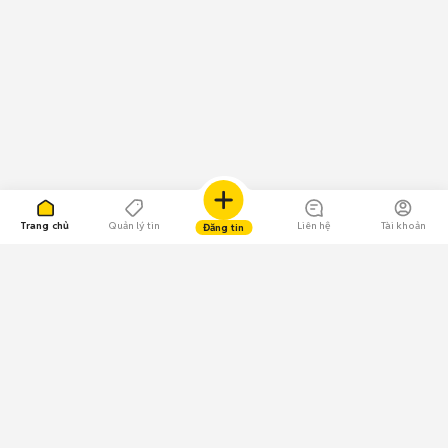
Trang chủ
Quản lý tin
Liên hệ
Tài khoản
Đăng tin
109.000 Bình chọn
Tải ứng dụng Chợ Tốt