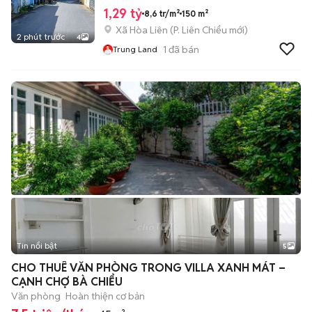
1,29 tỷ
8,6 tr/m²
150 m²
Xã Hòa Liên
(
P. Liên Chiểu
mới)
2 phút trước
4
1
đã bán
Trung Land
Tin nổi bật
5
CHO THUÊ VĂN PHÒNG TRONG VILLA XANH MÁT –
CẠNH CHỢ BÀ CHIỂU
Văn phòng
Hoàn thiện cơ bản