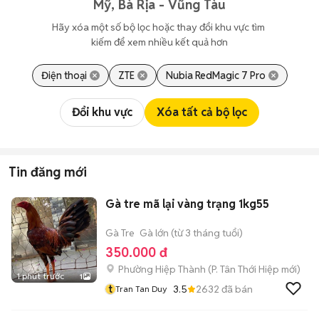
Mỹ, Bà Rịa - Vũng Tàu
Hãy xóa một số bộ lọc hoặc thay đổi khu vực tìm 
kiếm để xem nhiều kết quả hơn
Điện thoại
ZTE
Nubia RedMagic 7 Pro
Đổi khu vực
Xóa tất cả bộ lọc
Tin đăng mới
Gà tre mã lại vàng trạng 1kg55
Gà Tre
Gà lớn (từ 3 tháng tuổi)
350.000 đ
Phường Hiệp Thành
(
P. Tân Thới Hiệp
mới)
1 phút trước
1
t
3.5
2632
đã bán
Tran Tan Duy