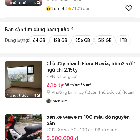
1 phút trước
5
n
4.3
71
đã bán
Nam
Bạn cần tìm
dung lượng
nào ?
Dung lượng:
64 GB
128 GB
256 GB
512 GB
1 TB
2 
Chủ đẩy nhanh Flora Novia, 56m2 với 2
ngủ chỉ 2,15ty
2 PN
Chung cư
2,15 tỷ
38 tr/m²
56 m²
Phường Linh Tây (Quận Thủ Đức cũ)
(
P. Linh 
1 phút trước
5
Thiên Kim
bán xe wawe rs 100 màu đỏ nguyên
bản
2012
Xe số
50 - 100 cc
Đã sử dụng
5.500.000 đ