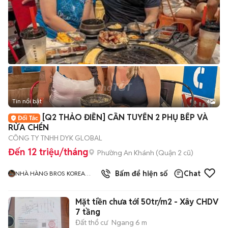
Tin nổi bật
4
[Q2 THẢO ĐIỀN] CẦN TUYỂN 2 PHỤ BẾP VÀ
RỬA CHÉN
CÔNG TY TNHH DYK GLOBAL
Đến 12 triệu/tháng
Phường An Khánh (Quận 2 cũ)
Bấm để hiện số
Chat
NHÀ HÀNG BROS KOREA
1980s
Mặt tiền chưa tới 50tr/m2 - Xây CHDV
7 tầng
Đất thổ cư
Ngang 6 m