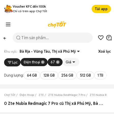
Voucher KFC đến 100k
Tải app
Chỉ có trên app Chợ Tốt
Khu vực:
Bà Rịa - Vũng Tàu, Thị xã Phú Mỹ
Xoá lọc
Điện thoại
67
Giá
Lọc
Dung lượng:
64 GB
128 GB
256 GB
512 GB
1 TB
2 
Chợ Tốt
Điện thoại
ZTE
ZTE Nubia RedMagic 7 Pro
ZTE Nubia RedMag
0 Zte Nubia Redmagic 7 Pro cũ Thị xã Phú Mỹ, Bà Rịa - Vũng Tàu đẹp