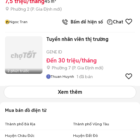
7,5 triệu/tháng
45 m²
Phường 2
(
P. Gia Định
mới)
n
Bấm để hiện số
Chat
Ngoc Tran
Tuyển nhân viên thị trường
GENE ID
Đến 30 triệu/tháng
Phường 7
(
P. Gia Định
mới)
2 phút trước
1
đã bán
Thuan Huynh
Xem thêm
Mua bán đồ điện tử
Thành phố Bà Rịa
Thành phố Vũng Tàu
Huyện Châu Đức
Huyện Đất Đỏ