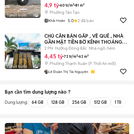
4,9 tỷ
60 tr/m²
81 m²
Phường Tân Tạo
1 phút trước
3
5.0
2
đã bán
Khải Hoàn
CHỦ CẦN BÁN GẤP , VỀ QUÊ , NHÀ
GẦN MẶT TIỀN BỜ KÊNH THOÁNG
MÁT .
2 PN
Hướng Đông Bắc
Nhà ngõ, hẻm
4,45 tỷ
72 tr/m²
62 m²
Phường Thạnh Xuân
(
P. Thới An
mới)
1 phút trước
4
Lê Đoàn Thị Tài Nguyên
Bạn cần tìm
dung lượng
nào ?
Dung lượng:
64 GB
128 GB
256 GB
512 GB
1 TB
2 