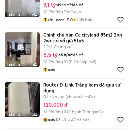
9,1 tỷ
49 tr/m²
186 m²
Phường Tân Tạo A
1 phút trước
9
T
5.0
2
đã bán
Tấn Thành
Chính chủ bán Cc cityland 85m2 2pn
2wc có sổ giá 5ty5
2 PN
Chung cư
5,5 tỷ
65 tr/m²
85 m²
Phường 10
(
P. Gò Vấp
mới)
1 phút trước
1
T
Tuấn
Router D-Link Trắng kem đã qua sử
dụng
Đã sử dụng (chưa sửa chữa)
120.000 đ
Phường 3
(
P. Hạnh Thông
mới)
1 phút trước
3
647
đã bán
Tuấn Đồ Cũ