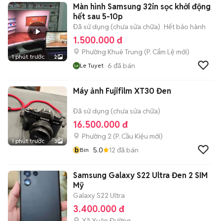
Màn hình Samsung 32in sọc khởi động
hết sau 5-10p
Đã sử dụng (chưa sửa chữa)
Hết bảo hành
1.500.000 đ
Phường Khuê Trung
(
P. Cẩm Lệ
mới)
1 phút trước
2
6
đã bán
Le Tuyet
Máy ảnh Fujifilm XT30 Đen
Đã sử dụng (chưa sửa chữa)
16.500.000 đ
Phường 2
(
P. Cầu Kiệu
mới)
1 phút trước
3
b
5.0
12
đã bán
Bin
Samsung Galaxy S22 Ultra Đen 2 SIM
Mỹ
Galaxy S22 Ultra
3.400.000 đ
Xã Xuân Đường