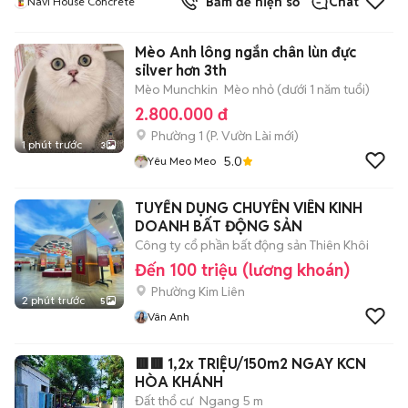
Bấm để hiện số
Chat
Navi House Concrete
Mèo Anh lông ngắn chân lùn đực
silver hơn 3th
Mèo Munchkin
Mèo nhỏ (dưới 1 năm tuổi)
2.800.000 đ
Phường 1
(
P. Vườn Lài
mới)
1 phút trước
3
5.0
Yêu Meo Meo
TUYỂN DỤNG CHUYÊN VIÊN KINH
DOANH BẤT ĐỘNG SẢN
Công ty cổ phần bất động sản Thiên Khôi
Đến 100 triệu (lương khoán)
Phường Kim Liên
2 phút trước
5
Vân Anh
🟥🟥 1,2x TRIỆU/150m2 NGAY KCN
HÒA KHÁNH
Đất thổ cư
Ngang 5 m