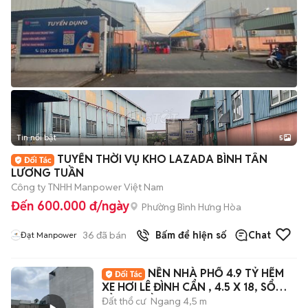
Tin nổi bật
5
TUYỂN THỜI VỤ KHO LAZADA BÌNH TÂN
LƯƠNG TUẦN
Công ty TNHH Manpower Việt Nam
Đến 600.000 đ/ngày
Phường Bình Hưng Hòa
36
đã bán
Bấm để hiện số
Chat
Đạt Manpower
NỀN NHÀ PHỐ 4.9 TỶ HẼM
XE HƠI LÊ ĐÌNH CẨN , 4.5 X 18, SỔ
HỒNG, GẦN CHỢ
Đất thổ cư
Ngang 4,5 m