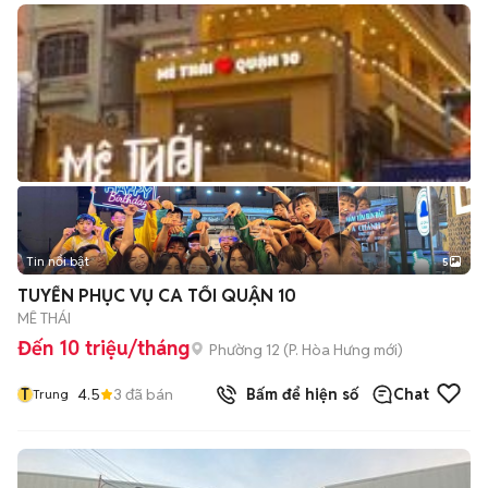
Tin nổi bật
5
TUYỂN PHỤC VỤ CA TỐI QUẬN 10
MÊ THÁI
Đến 10 triệu/tháng
Phường 12
(
P. Hòa Hưng
mới)
T
4.5
3
đã bán
Bấm để hiện số
Chat
Trung