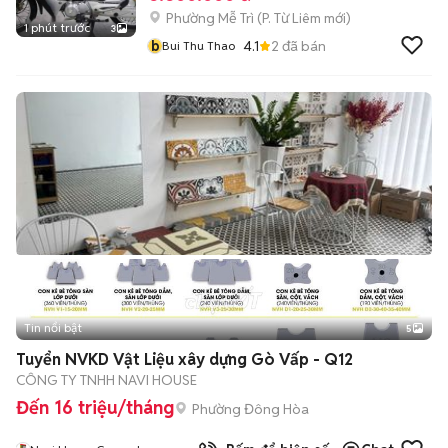
Phường Mễ Trì
(
P. Từ Liêm
mới)
1 phút trước
3
b
4.1
2
đã bán
Bui Thu Thao
Tin nổi bật
5
Tuyển NVKD Vật Liệu xây dựng Gò Vấp - Q12
CÔNG TY TNHH NAVI HOUSE
Đến 16 triệu/tháng
Phường Đông Hòa