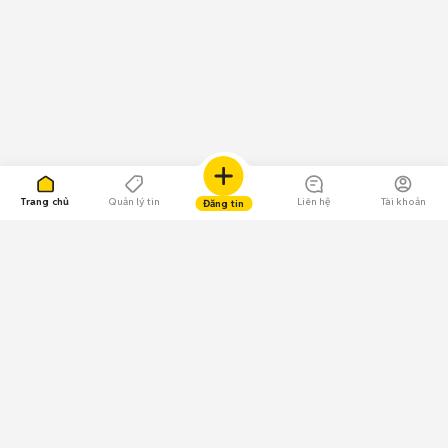
Trang chủ
Quản lý tin
Liên hệ
Tài khoản
Đăng tin
109.000 Bình chọn
Tải ứng dụng Chợ Tốt
Về Chợ Tốt
Quy chế sàn