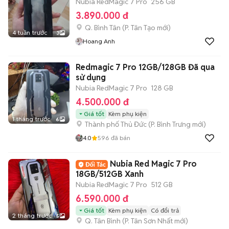
Nubia RedMagic 7 Pro
256 GB
3.890.000 đ
Q. Bình Tân
(
P. Tân Tạo
mới)
4 tuần trước
3
Hoang Anh
Redmagic 7 Pro 12GB/128GB Đã qua
sử dụng
Nubia RedMagic 7 Pro
128 GB
4.500.000 đ
Giá tốt
Kèm phụ kiện
1 tháng trước
6
Thành phố Thủ Đức
(
P. Bình Trưng
mới)
4.0
596
đã bán
Nubia Red Magic 7 Pro
18GB/512GB Xanh
Nubia RedMagic 7 Pro
512 GB
6.590.000 đ
Giá tốt
Kèm phụ kiện
Có đổi trả
2 tháng trước
5
Q. Tân Bình
(
P. Tân Sơn Nhất
mới)