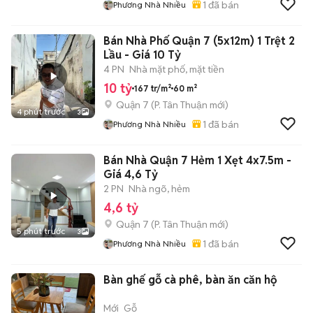
1
đã bán
Phương Nhà Nhiều
Bán Nhà Phố Quận 7 (5x12m) 1 Trệt 2
Lầu - Giá 10 Tỷ
4 PN
Nhà mặt phố, mặt tiền
10 tỷ
167 tr/m²
60 m²
Quận 7
(
P. Tân Thuận
mới)
4 phút trước
3
1
đã bán
Phương Nhà Nhiều
Bán Nhà Quận 7 Hẻm 1 Xẹt 4x7.5m -
Giá 4,6 Tỷ
2 PN
Nhà ngõ, hẻm
4,6 tỷ
Quận 7
(
P. Tân Thuận
mới)
5 phút trước
3
1
đã bán
Phương Nhà Nhiều
Bàn ghế gỗ cà phê, bàn ăn căn hộ
Mới
Gỗ