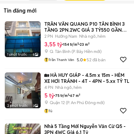
Tin đăng mới
TRẦN VĂN QUANG P10 TÂN BÌNH 3
TẦNG 2PN.2WC GIÁ 3 TỶ550 GẦN
CHỢ
2 PN
Hướng Nam
Nhà ngõ, hẻm
3,55 tỷ
154 tr/m²
23 m²
Q. Tân Bình
(
P. Bảy Hiền
mới)
1 phút trước
5
T
5.0
52
đã bán
Trần Thanh Vân
🏡 HÀ HUY GIÁP - 4.5m x 15m - HẺM
XE HƠI TRÁNH - 4T - 4PN - 5.xx TỶ TL
4 PN
Nhà ngõ, hẻm
5 tỷ
75 tr/m²
67 m²
Quận 12
(
P. An Phú Đông
mới)
2 phút trước
3
T
Tú
Nhà 5 Tầng Mới Nguyễn Văn Cừ Q5 -
3PN 4WC Giá 6.1 Tỷ