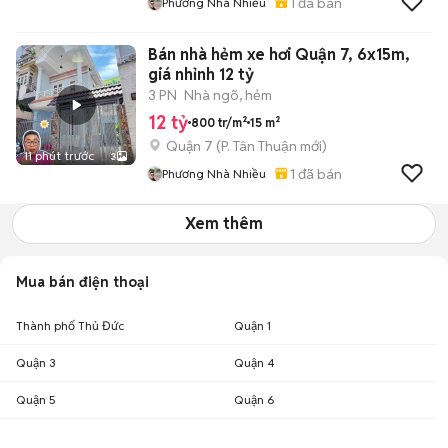
1
đã bán
Phương Nhà Nhiều
Bán nhà hẻm xe hơi Quận 7, 6x15m,
giá nhỉnh 12 tỷ
3 PN
Nhà ngõ, hẻm
12 tỷ
800 tr/m²
15 m²
Quận 7
(
P. Tân Thuận
mới)
11 phút trước
3
1
đã bán
Phương Nhà Nhiều
Xem thêm
Mua bán điện thoại
Thành phố Thủ Đức
Quận 1
Quận 3
Quận 4
Quận 5
Quận 6