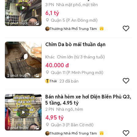
3 PN
Nhà mặt phố, mặt tiền
6,1 tỷ
Quận 5
(
P. An Đông
mới)
2 phút trước
3
Thương Nhà Phố Trung Tâm
Chim Da bò mái thuần dạn
Khác
Chim lớn (từ 3 tháng tuổi)
40.000 đ
Quận 11
(
P. Minh Phụng
mới)
2 phút trước
1
T
23
đã bán
Thái
Bán nhà hẻm xe hơi Điện Biên Phủ Q3,
5 tầng, 4.95 tỷ
2 PN
Nhà ngõ, hẻm
4,95 tỷ
Quận 3
(
P. Bàn Cờ
mới)
3 phút trước
3
Thương Nhà Phố Trung Tâm