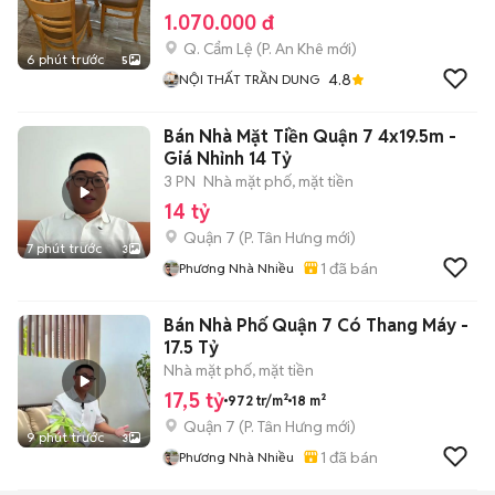
1.070.000 đ
Q. Cẩm Lệ
(
P. An Khê
mới)
6 phút trước
5
4.8
NỘI THẤT TRẦN DUNG
Bán Nhà Mặt Tiền Quận 7 4x19.5m -
Giá Nhỉnh 14 Tỷ
3 PN
Nhà mặt phố, mặt tiền
14 tỷ
Quận 7
(
P. Tân Hưng
mới)
7 phút trước
3
1
đã bán
Phương Nhà Nhiều
Bán Nhà Phố Quận 7 Có Thang Máy -
17.5 Tỷ
Nhà mặt phố, mặt tiền
17,5 tỷ
972 tr/m²
18 m²
Quận 7
(
P. Tân Hưng
mới)
9 phút trước
3
1
đã bán
Phương Nhà Nhiều