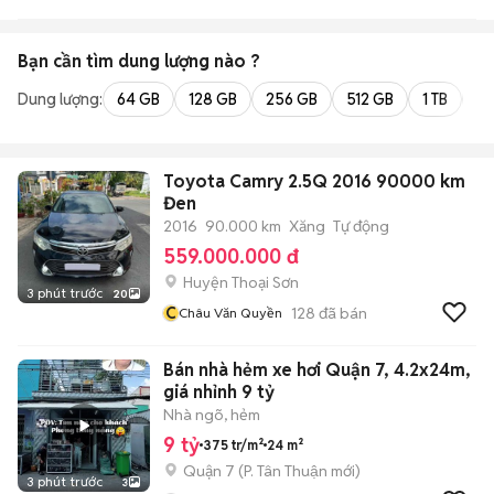
Bạn cần tìm
dung lượng
nào ?
Dung lượng:
64 GB
128 GB
256 GB
512 GB
1 TB
2 
Toyota Camry 2.5Q 2016 90000 km
Đen
2016
90.000 km
Xăng
Tự động
559.000.000 đ
Huyện Thoại Sơn
3 phút trước
20
C
128
đã bán
Châu Văn Quyền
Bán nhà hẻm xe hơi Quận 7, 4.2x24m,
giá nhỉnh 9 tỷ
Nhà ngõ, hẻm
9 tỷ
375 tr/m²
24 m²
Quận 7
(
P. Tân Thuận
mới)
3 phút trước
3