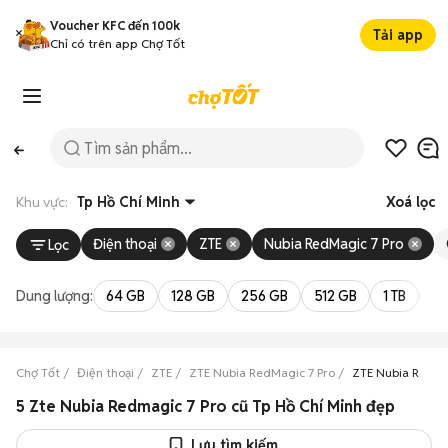
Voucher KFC đến 100k
Tải app
Chỉ có trên app Chợ Tốt
Khu vực:
Tp Hồ Chí Minh
Xoá lọc
Điện thoại
ZTE
Nubia RedMagic 7 Pro
Lọc
Dung lượng:
64 GB
128 GB
256 GB
512 GB
1 TB
2 
Chợ Tốt
Điện thoại
ZTE
ZTE Nubia RedMagic 7 Pro
ZTE Nubia RedMag
5 Zte Nubia Redmagic 7 Pro cũ Tp Hồ Chí Minh đẹp
Lưu tìm kiếm