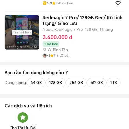
5.0
160
đã bán
Redmagic 7 Pro/ 128GB Đen/ Rõ tình
trạng/ Giao Lưu
Nubia RedMagic 7 Pro
128 GB
1 tháng
Tin hết hạn
3.600.000 đ
Rẻ hơn
1 tháng trước
6
Q. Bình Tân
4.1
716
đã bán
Bạn cần tìm
dung lượng
nào ?
Dung lượng:
64 GB
128 GB
256 GB
512 GB
1 TB
2 
Các dịch vụ và tiện ích
Chợ Tốt Ưu Đãi