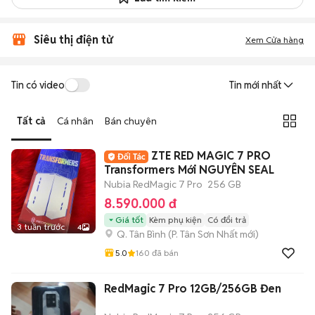
Siêu thị điện tử
Xem Cửa hàng
Tin có video
Tin mới nhất
Tất cả
Cá nhân
Bán chuyên
ZTE RED MAGIC 7 PRO
Transformers Mới NGUYÊN SEAL
Nubia RedMagic 7 Pro
256 GB
8.590.000 đ
Giá tốt
Kèm phụ kiện
Có đổi trả
3 tuần trước
4
Q. Tân Bình
(
P. Tân Sơn Nhất
mới)
5.0
160
đã bán
RedMagic 7 Pro 12GB/256GB Đen