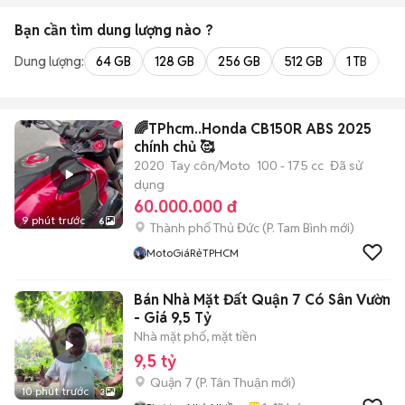
Bạn cần tìm
dung lượng
nào ?
Dung lượng:
64 GB
128 GB
256 GB
512 GB
1 TB
2 
🌈TPhcm..Honda CB150R ABS 2025
chính chủ 🥰
2020
Tay côn/Moto
100 - 175 cc
Đã sử
dụng
60.000.000 đ
9 phút trước
6
Thành phố Thủ Đức
(
P. Tam Bình
mới)
MotoGiáRẻTPHCM
Bán Nhà Mặt Đất Quận 7 Có Sân Vườn
- Giá 9,5 Tỷ
Nhà mặt phố, mặt tiền
9,5 tỷ
Quận 7
(
P. Tân Thuận
mới)
10 phút trước
3