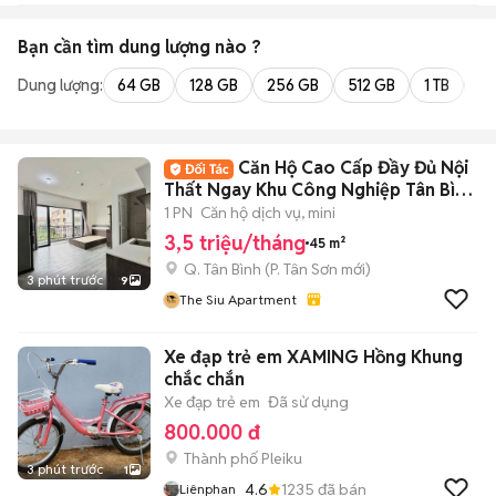
Bạn cần tìm
dung lượng
nào ?
Dung lượng:
64 GB
128 GB
256 GB
512 GB
1 TB
2 
Căn Hộ Cao Cấp Đầy Đủ Nội
Thất Ngay Khu Công Nghiệp Tân Bình
- Etown
1 PN
Căn hộ dịch vụ, mini
3,5 triệu/tháng
45 m²
Q. Tân Bình
(
P. Tân Sơn
mới)
3 phút trước
9
The Siu Apartment
Xe đạp trẻ em XAMING Hồng Khung
chắc chắn
Xe đạp trẻ em
Đã sử dụng
800.000 đ
Thành phố Pleiku
3 phút trước
1
4.6
1235
đã bán
Liênphan