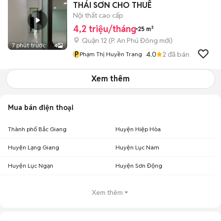
THÁI SƠN CHO THUÊ
Nội thất cao cấp
4,2 triệu/tháng
25 m²
Quận 12
(
P. An Phú Đông
mới)
7 phút trước
4
P
4.0
2
đã bán
Phạm Thị Huyền Trang
Xem thêm
Mua bán điện thoại
Thành phố Bắc Giang
Huyện Hiệp Hòa
Huyện Lạng Giang
Huyện Lục Nam
Huyện Lục Ngạn
Huyện Sơn Động
Xem thêm