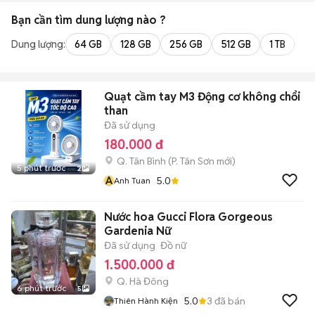
Bạn cần tìm
dung lượng
nào ?
Dung lượng:
64 GB
128 GB
256 GB
512 GB
1 TB
2 
Quạt cầm tay M3 Động cơ không chổi
than
Đã sử dụng
180.000 đ
Q. Tân Bình
(
P. Tân Sơn
mới)
5 phút trước
2
A
5.0
Anh Tuan
Nước hoa Gucci Flora Gorgeous
Gardenia Nữ
Đã sử dụng
Đồ nữ
1.500.000 đ
Q. Hà Đông
6 phút trước
5
5.0
3
đã bán
Thiên Hành Kiện