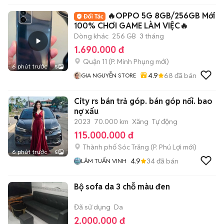
🔥OPPO 5G 8GB/256GB Mới
100% CHƠI GAME LÀM VIỆC🔥
Dòng khác
256 GB
3 tháng
1.690.000 đ
Quận 11
(
P. Minh Phụng
mới)
6 phút trước
5
4.9
68
đã bán
GIA NGUYỄN STORE
City rs bán trả góp. bán góp nối. bao
nợ xấu
2023
70.000 km
Xăng
Tự động
115.000.000 đ
Thành phố Sóc Trăng
(
P. Phú Lợi
mới)
6 phút trước
5
4.9
34
đã bán
LÂM TUẤN VINH
Bộ sofa da 3 chỗ màu đen
Đã sử dụng
Da
2.000.000 đ