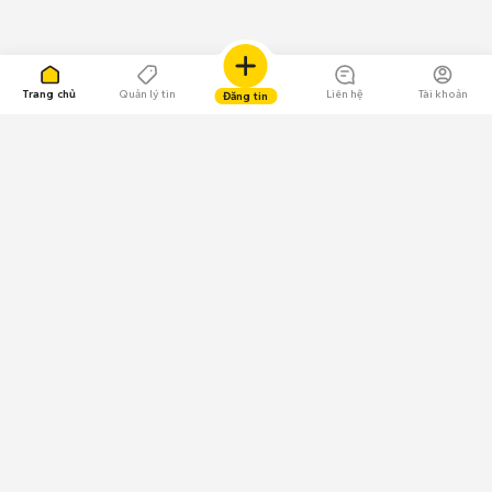
Trang chủ
Quản lý tin
Liên hệ
Tài khoản
Đăng tin
109.000 Bình chọn
Tải ứng dụng Chợ Tốt
Về Chợ Tốt
Quy chế sàn
Chính sách bảo mật
Giải quyết tranh chấp
CÔNG TY TNHH CHỢ TỐT - Người đại diện theo pháp luật:
Nguyễn Trọng Tấn; GPDKKD: 0312120782 do Sở KH & ĐT TP.HCM cấp ngày
11/01/2013;
GPMXH: 185/GP-BTTTT do Bộ Thông tin và Truyền thông