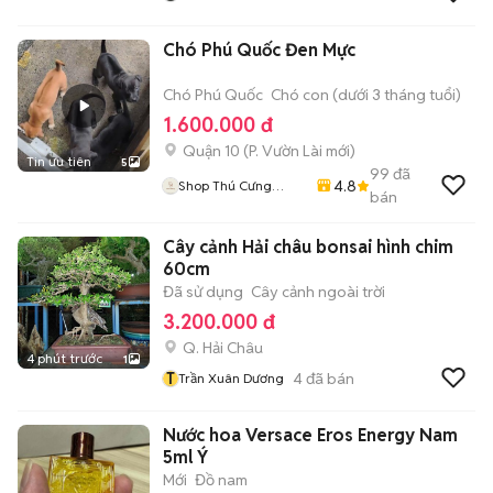
Chó Phú Quốc Đen Mực
Chó Phú Quốc
Chó con (dưới 3 tháng tuổi)
1.600.000 đ
Quận 10
(
P. Vườn Lài
mới)
Tin ưu tiên
5
99
đã
4.8
Shop Thú Cưng
bán
PenTa
Cây cảnh Hải châu bonsai hình chim
60cm
Đã sử dụng
Cây cảnh ngoài trời
3.200.000 đ
Q. Hải Châu
4 phút trước
1
T
4
đã bán
Trần Xuân Dương
Nước hoa Versace Eros Energy Nam
5ml Ý
Mới
Đồ nam