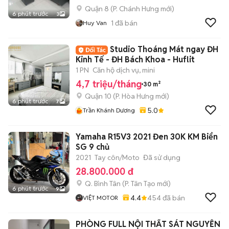
Quận 8
(
P. Chánh Hưng
mới)
6 phút trước
3
1
đã bán
Huy Van
Studio Thoáng Mát ngay ĐH
Kinh Tế - ĐH Bách Khoa - Huflit
1 PN
Căn hộ dịch vụ, mini
4,7 triệu/tháng
30 m²
Quận 10
(
P. Hòa Hưng
mới)
6 phút trước
7
5.0
Trần Khánh Dương
Yamaha R15V3 2021 Đen 30K KM Biển
SG 9 chủ
2021
Tay côn/Moto
Đã sử dụng
28.800.000 đ
Q. Bình Tân
(
P. Tân Tạo
mới)
6 phút trước
9
4.4
454
đã bán
VIỆT MOTOR
PHÒNG FULL NỘI THẤT SÁT NGUYỄN