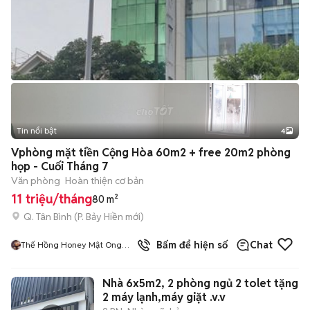
Tin nổi bật
4
Vphòng mặt tiền Cộng Hòa 60m2 + free 20m2 phòng
họp - Cuối Tháng 7
Văn phòng
Hoàn thiện cơ bản
11 triệu/tháng
80 m²
Q. Tân Bình
(
P. Bảy Hiền
mới)
6
đã bán
Bấm để hiện số
Chat
Thế Hồng Honey Mật Ong
Xuất Khẩu Hoa Kì
Nhà 6x5m2, 2 phòng ngủ 2 tolet tặng
2 máy lạnh,máy giặt .v.v