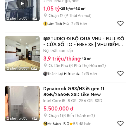
2 PN
Nhà ngõ, hẻm
1,05 tỷ
35 tr/m²
30 m²
Quận 12
(
P. Thới An
mới)
2 phút trước
11
l
2
đã bán
Lâm Tích Phú
📖STUDIO ĐI BỘ QUA VHU - FULL ĐỒ
- CỬA SỔ TO - FREE XE | VHU ĐIỂM
DANH
Nội thất cao cấp
3,9 triệu/tháng
40 m²
Q. Tân Phú
(
P. Phú Thọ Hòa
mới)
2 phút trước
12
1
đã bán
Thành Lợi Hifriendz
Dynabook G83/HS i5 gen 11
8GB/256GB SSD Like New
Intel Core i5
8 GB
256 GB
SSD
5.500.000 đ
Quận 1
(
P. Bến Thành
mới)
2 phút trước
5
M
5.0
83
đã bán
Mr Bách