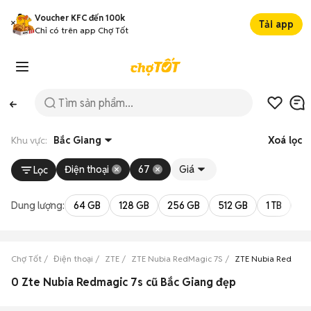
Voucher KFC đến 100k
Tải app
Chỉ có trên app Chợ Tốt
Khu vực:
Bắc Giang
Xoá lọc
Điện thoại
67
Giá
Lọc
Dung lượng:
64 GB
128 GB
256 GB
512 GB
1 TB
2 
Chợ Tốt
Điện thoại
ZTE
ZTE Nubia RedMagic 7S
ZTE Nubia RedMagi
0 Zte Nubia Redmagic 7s cũ Bắc Giang đẹp