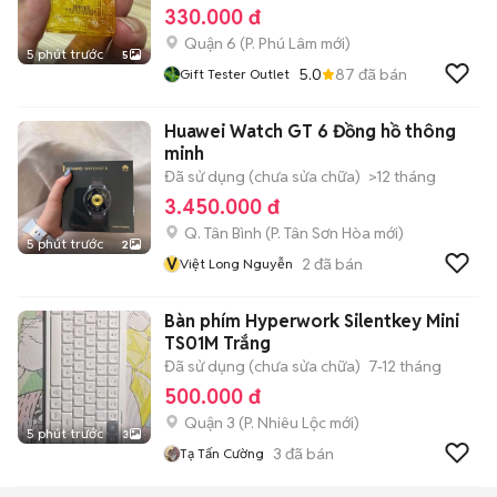
330.000 đ
Quận 6
(
P. Phú Lâm
mới)
5 phút trước
5
5.0
87
đã bán
Gift Tester Outlet
Huawei Watch GT 6 Đồng hồ thông
minh
Đã sử dụng (chưa sửa chữa)
>12 tháng
3.450.000 đ
Q. Tân Bình
(
P. Tân Sơn Hòa
mới)
5 phút trước
2
V
2
đã bán
Việt Long Nguyễn
Bàn phím Hyperwork Silentkey Mini
TS01M Trắng
Đã sử dụng (chưa sửa chữa)
7-12 tháng
500.000 đ
Quận 3
(
P. Nhiêu Lộc
mới)
5 phút trước
3
3
đã bán
Tạ Tấn Cường