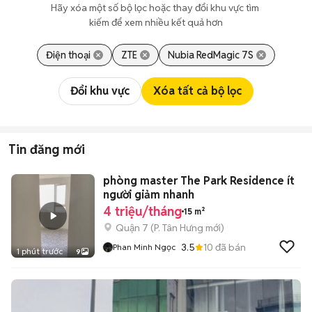
Hãy xóa một số bộ lọc hoặc thay đổi khu vực tìm 
kiếm để xem nhiều kết quả hơn
Điện thoại
ZTE
Nubia RedMagic 7S
Đổi khu vực
Xóa tất cả bộ lọc
Tin đăng mới
phòng master The Park Residence ít
người giảm nhanh
4 triệu/tháng
15 m²
Quận 7
(
P. Tân Hưng
mới)
3.5
10
đã bán
Phan Minh Ngọc
1 phút trước
9