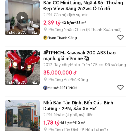
Bán CC Mini Láng, Ngã 4 Sở- Thoáng
Đẹp View Sáng 2n2wc Ô tô đỗ
2 PN
Căn hộ dịch vụ, mini
2,39 tỷ
43 tr/m²
55 m²
Phường Nhân Chính
(
P. Thanh Xuân
mới)
1 phút trước
8
P
Phạm Thành Công
🌈TPHCM..Kawasaki200 ABS bao
mạnh..giá mềm ae 🥰
2017
Tay côn/Moto
Trên 175 cc
Đã sử dụng
35.000.000 đ
Phường An Phú Đông
1 phút trước
4
MotoGiáRẻTPHCM
Nhà Bán Tân Định, Bến Cát, Bình
Dương - 2PN, Sân Xe Hơi
2 PN
Nhà mặt phố, mặt tiền
1,78 tỷ
16 tr/m²
110 m²
Phường Tân Định
(
P. Hòa Lợi
mới)