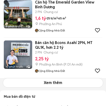
Căn hộ The Emerald Garden View
Bình Dương
2 PN
Chung cư
1,6 tỷ
25 tr/m²
65 m²
Phường An Phú
9 phút trước
5
Cộng Đồng Nhà Đất
Bán căn hộ Bcons Asahi 2PN, MT
QL1K, hơn 2.2 tỷ
2 PN
Chung cư
2,25 tỷ
Phường An Bình
(
P. Dĩ An
mới)
10 phút trước
3
Cộng Đồng Nhà Đất
Xem thêm
Mua bán đồ điện tử