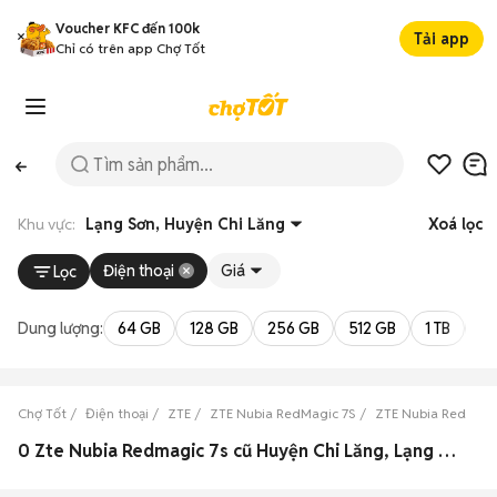
Voucher KFC đến 100k
Tải app
Chỉ có trên app Chợ Tốt
Khu vực:
Lạng Sơn, Huyện Chi Lăng
Xoá lọc
Điện thoại
Giá
Lọc
Dung lượng:
64 GB
128 GB
256 GB
512 GB
1 TB
2 
Chợ Tốt
Điện thoại
ZTE
ZTE Nubia RedMagic 7S
ZTE Nubia RedMagi
0 Zte Nubia Redmagic 7s cũ Huyện Chi Lăng, Lạng Sơn đẹp