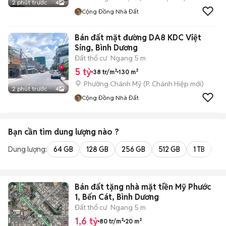
2 phút trước
4
Cộng Đồng Nhà Đất
Bán đất mặt đường DA8 KDC Việt
Sing, Bình Dương
Đất thổ cư
Ngang 5 m
5 tỷ
38 tr/m²
130 m²
Phường Chánh Mỹ
(
P. Chánh Hiệp
mới)
2 phút trước
4
Cộng Đồng Nhà Đất
Bạn cần tìm
dung lượng
nào ?
Dung lượng:
64 GB
128 GB
256 GB
512 GB
1 TB
2 
Bán đất tặng nhà mặt tiền Mỹ Phước
1, Bến Cát, Bình Dương
Đất thổ cư
Ngang 5 m
1,6 tỷ
80 tr/m²
20 m²