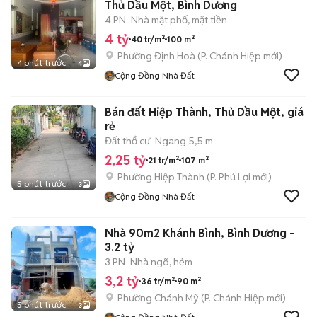
Thủ Dầu Một, Bình Dương
4 PN
Nhà mặt phố, mặt tiền
4 tỷ
40 tr/m²
100 m²
Phường Định Hoà
(
P. Chánh Hiệp
mới)
4 phút trước
4
Cộng Đồng Nhà Đất
Bán đất Hiệp Thành, Thủ Dầu Một, giá
rẻ
Đất thổ cư
Ngang 5,5 m
2,25 tỷ
21 tr/m²
107 m²
Phường Hiệp Thành
(
P. Phú Lợi
mới)
5 phút trước
3
Cộng Đồng Nhà Đất
Nhà 90m2 Khánh Bình, Bình Dương -
3.2 tỷ
3 PN
Nhà ngõ, hẻm
3,2 tỷ
36 tr/m²
90 m²
Phường Chánh Mỹ
(
P. Chánh Hiệp
mới)
5 phút trước
3