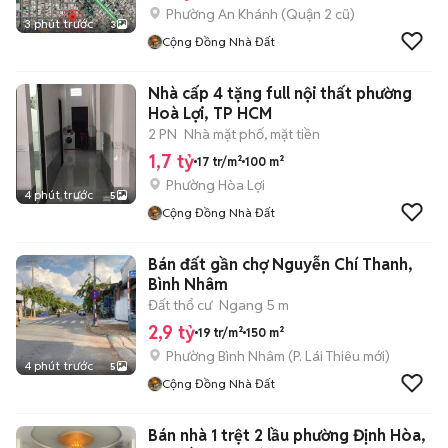
Phường An Khánh (Quận 2 cũ)
3 phút trước
3
Cộng Đồng Nhà Đất
Nhà cấp 4 tặng full nội thất phường
Hoà Lợi, TP HCM
2 PN
Nhà mặt phố, mặt tiền
1,7 tỷ
17 tr/m²
100 m²
Phường Hòa Lợi
4 phút trước
5
Cộng Đồng Nhà Đất
Bán đất gần chợ Nguyễn Chí Thanh,
Bình Nhâm
Đất thổ cư
Ngang 5 m
2,9 tỷ
19 tr/m²
150 m²
Phường Bình Nhâm
(
P. Lái Thiêu
mới)
4 phút trước
5
Cộng Đồng Nhà Đất
Bán nhà 1 trệt 2 lầu phường Định Hòa,