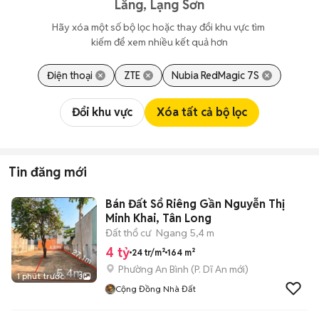
Lăng, Lạng Sơn
Hãy xóa một số bộ lọc hoặc thay đổi khu vực tìm 
kiếm để xem nhiều kết quả hơn
Điện thoại
ZTE
Nubia RedMagic 7S
Đổi khu vực
Xóa tất cả bộ lọc
Tin đăng mới
Bán Đất Sổ Riêng Gần Nguyễn Thị
Minh Khai, Tân Long
Đất thổ cư
Ngang 5,4 m
4 tỷ
24 tr/m²
164 m²
Phường An Bình
(
P. Dĩ An
mới)
1 phút trước
3
Cộng Đồng Nhà Đất