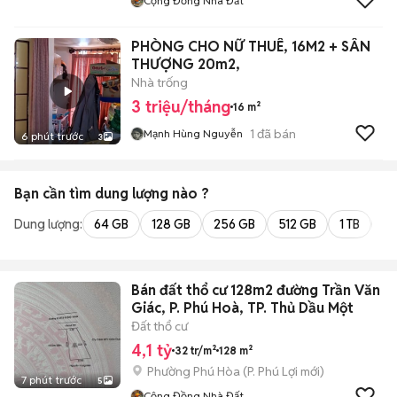
Cộng Đồng Nhà Đất
PHÒNG CHO NỮ THUÊ, 16M2 + SÂN
THƯỢNG 20m2,
Nhà trống
3 triệu/tháng
16 m²
1
đã bán
Mạnh Hùng Nguyễn
6 phút trước
3
Bạn cần tìm
dung lượng
nào ?
Dung lượng:
64 GB
128 GB
256 GB
512 GB
1 TB
2 
Bán đất thổ cư 128m2 đường Trần Văn
Giác, P. Phú Hoà, TP. Thủ Dầu Một
Đất thổ cư
4,1 tỷ
32 tr/m²
128 m²
Phường Phú Hòa
(
P. Phú Lợi
mới)
7 phút trước
5
Cộng Đồng Nhà Đất