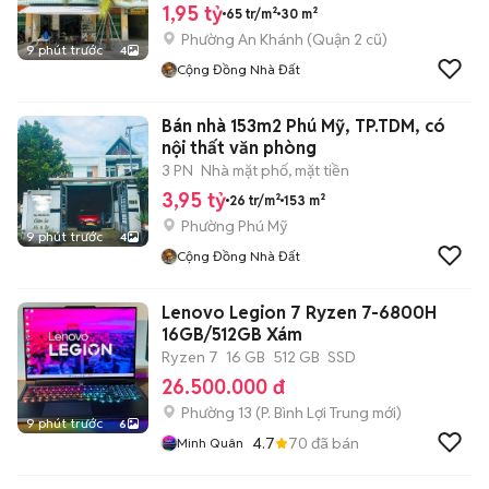
1,95 tỷ
65 tr/m²
30 m²
Phường An Khánh (Quận 2 cũ)
9 phút trước
4
Cộng Đồng Nhà Đất
Bán nhà 153m2 Phú Mỹ, TP.TDM, có
nội thất văn phòng
3 PN
Nhà mặt phố, mặt tiền
3,95 tỷ
26 tr/m²
153 m²
Phường Phú Mỹ
9 phút trước
4
Cộng Đồng Nhà Đất
Lenovo Legion 7 Ryzen 7-6800H
16GB/512GB Xám
Ryzen 7
16 GB
512 GB
SSD
26.500.000 đ
Phường 13
(
P. Bình Lợi Trung
mới)
9 phút trước
6
4.7
70
đã bán
Minh Quân