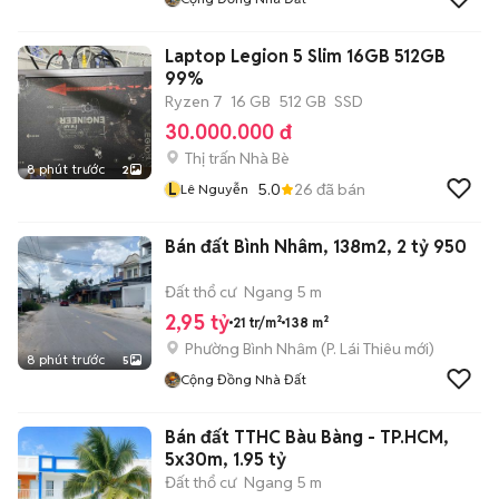
Laptop Legion 5 Slim 16GB 512GB
99%
Ryzen 7
16 GB
512 GB
SSD
30.000.000 đ
Thị trấn Nhà Bè
8 phút trước
2
L
5.0
26
đã bán
Lê Nguyễn
Bán đất Bình Nhâm, 138m2, 2 tỷ 950
Đất thổ cư
Ngang 5 m
2,95 tỷ
21 tr/m²
138 m²
Phường Bình Nhâm
(
P. Lái Thiêu
mới)
8 phút trước
5
Cộng Đồng Nhà Đất
Bán đất TTHC Bàu Bàng - TP.HCM,
5x30m, 1.95 tỷ
Đất thổ cư
Ngang 5 m