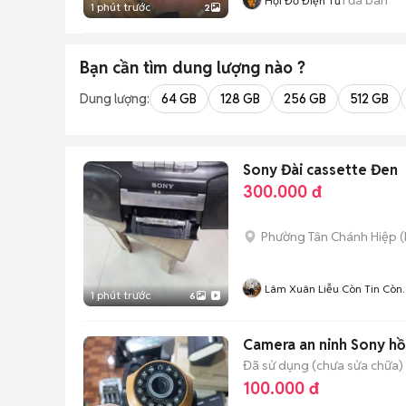
Hội Đồ Điện Tử
1 phút trước
2
Bạn cần tìm
dung lượng
nào ?
Dung lượng:
64 GB
128 GB
256 GB
512 GB
Sony Đài cassette Đen
300.000 đ
Phường Tân Chánh Hiệp
(
Lâm Xuân Liễu Còn Tin Còn
1 phút trước
6
Hàng
Camera an ninh Sony h
Đã sử dụng (chưa sửa chữa)
100.000 đ