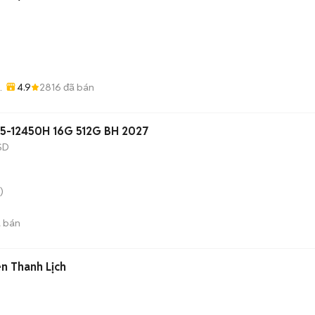
4.9
2816
đã bán
-
 i5-12450H 16G 512G BH 2027
SD
)
 bán
n Thanh Lịch