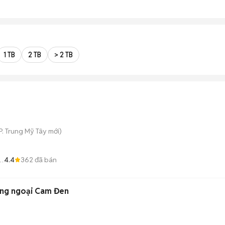
1 TB
2 TB
> 2 TB
P. Trung Mỹ Tây
mới)
4.4
362
đã bán
ồng ngoại Cam Đen