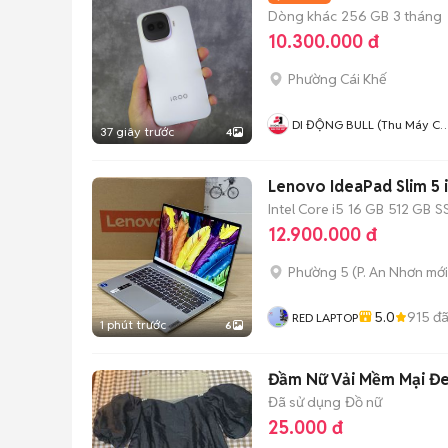
Dòng khác
256 GB
3 tháng
10.300.000 đ
Phường Cái Khế
DI ĐỘNG BULL (Thu Máy Cũ 
37 giây trước
4
Góp Ko Cần Trả Trước)
Lenovo IdeaPad Slim 5
Intel Core i5
16 GB
512 GB
S
12.900.000 đ
Phường 5
(
P. An Nhơn
mới
5.0
915
đã
RED LAPTOP
1 phút trước
6
Đầm Nữ Vải Mềm Mại Đe
Đã sử dụng
Đồ nữ
25.000 đ