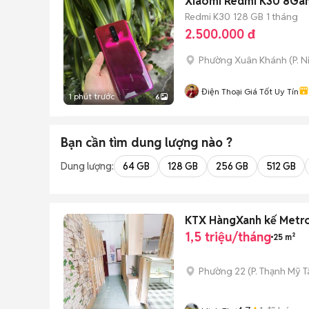
Xiaomi Redmi K30 8Ga
Redmi K30
128 GB
1 tháng
2.500.000 đ
Phường Xuân Khánh
(
P. N
Điện Thoại Giá Tốt Uy Tín
1 phút trước
6
Bạn cần tìm
dung lượng
nào ?
Dung lượng:
64 GB
128 GB
256 GB
512 GB
KTX HàngXanh kế Metro
1,5 triệu/tháng
25 m²
Phường 22
(
P. Thạnh Mỹ 