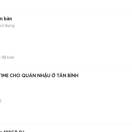
ễn bàn
sử dụng
2
đã bán
TIME CHO QUÁN NHẬU Ở TÂN BÌNH
)