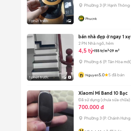
Phường 3
(
P. Hạnh Thông
Phucnk
1 phút trước
3
bán nhà đẹp ở ngay 1 xẹ
2 PN
Nhà ngõ, hẻm
4,5 tỷ
155 tr/m²
29 m²
Phường 6
(
P. Tân Hòa
mới
n
5.0
5
đã bán
Nguyen
1 phút trước
3
Xiaomi Mi Band 10 Bạc
Đã sử dụng (chưa sửa chữa)
700.000 đ
Phường 3
(
P. Chánh Hưng