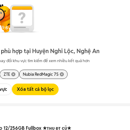
 phù hợp tại Huyện Nghi Lộc, Nghệ An
hay đổi khu vực tìm kiếm để xem nhiều kết quả hơn
ZTE
Nubia RedMagic 7S
 vực
Xóa tất cả bộ lọc
o 12/256GB Fullbox ★ᴛʜᴜ ᴆᴛ ᴄᴜ̃★