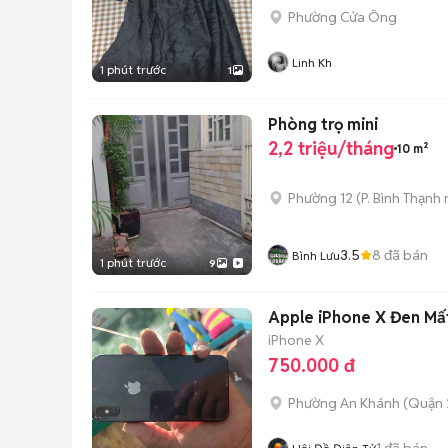
Phường Cửa Ông
Linh Kh
1 phút trước
1
Phòng trọ mini
2,2 triệu/tháng
10 m²
Phường 12
(
P. Bình Thạnh
3.5
8
đã bán
Bình Lưu
1 phút trước
9
Apple iPhone X Đen Mất 
iPhone X
750.000 đ
Phường An Khánh (Quận 
1
đã bán