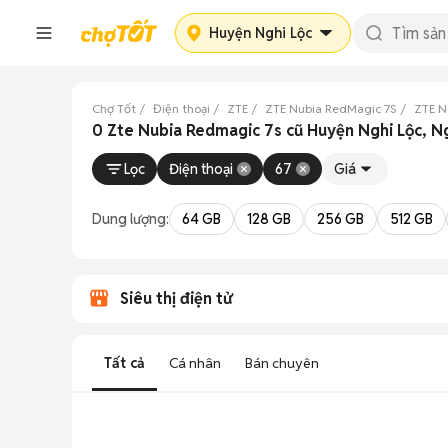
Huyện Nghi Lộc
Chợ Tốt
Điện thoại
ZTE
ZTE Nubia RedMagic 7S
ZTE N
0 Zte Nubia Redmagic 7s cũ Huyện Nghi Lộc, 
Lọc
Điện thoại
67
Giá
Dung lượng:
64 GB
128 GB
256 GB
512 GB
Siêu thị điện tử
Tất cả
Cá nhân
Bán chuyên