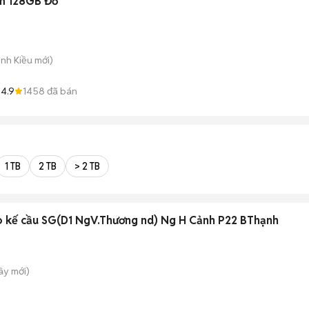
m 128GB Đỏ
inh Kiều
mới)
4.9
1458
đã bán
1 TB
2 TB
> 2 TB
 kế cầu SG(D1 NgV.Thương nd) Ng H Cảnh P22 BThạnh
Tây
mới)