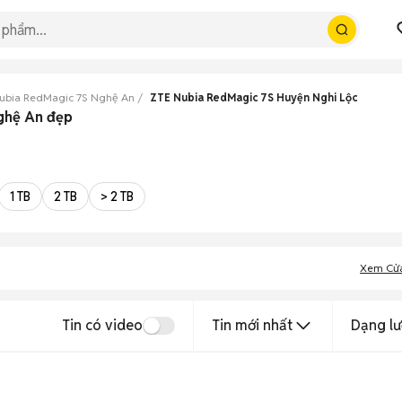
ubia RedMagic 7S Nghệ An
ZTE Nubia RedMagic 7S Huyện Nghi Lộc
Nghệ An đẹp
1 TB
2 TB
> 2 TB
Xem Cử
Tin có video
Tin mới nhất
Dạng lư