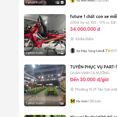
V
3
đã bán
Vũ Anh Minh
1 phút trước
1
future 1 chất con xe mi
2004
Xe số
100 - 175 cc
Đã 
34.000.000 đ
Xã Bà Điểm
4.7
60
Xe Máy Tùng Liên
1 phút trước
20
TUYỂN PHỤC VỤ PART-
QUÁN VINH CÁ NƯỚNG
Đến 30.000 đ/giờ
Phường 15
(
P. Tân Sơn
mới
M
1
đã bán
Ms Vinh
1 phút trước
1