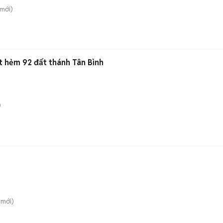
mới)
t hẻm 92 đất thánh Tân Bình
)
mới)