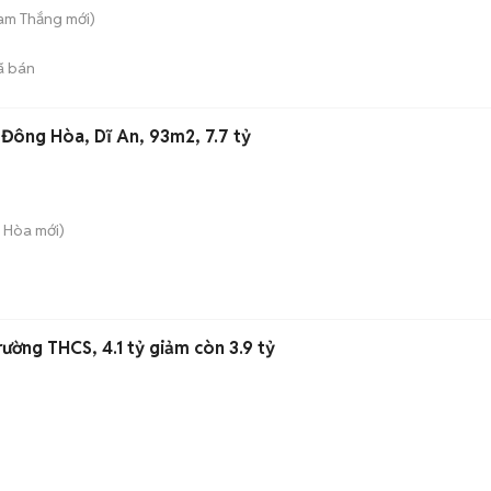
Tam Thắng
mới)
ã bán
C Đông Hòa, Dĩ An, 93m2, 7.7 tỷ
g Hòa
mới)
rường THCS, 4.1 tỷ giảm còn 3.9 tỷ