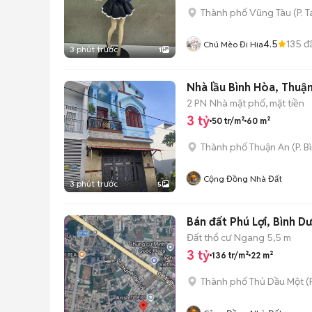
Thành phố Vũng Tàu
(
P. 
4.5
135
đ
Chú Mèo Đi Hia
3 phút trước
1
Nhà lầu Bình Hòa, Thuậ
2 PN
Nhà mặt phố, mặt tiền
3 tỷ
50 tr/m²
60 m²
Thành phố Thuận An
(
P. 
Cộng Đồng Nhà Đất
3 phút trước
5
Bán đất Phú Lợi, Bình Dư
Đất thổ cư
Ngang 5,5 m
3 tỷ
136 tr/m²
22 m²
Thành phố Thủ Dầu Một
(