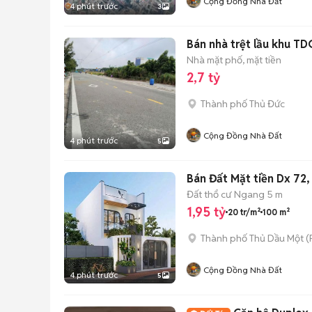
Cộng Đồng Nhà Đất
4 phút trước
3
Bán nhà trệt lầu khu TD
Nhà mặt phố, mặt tiền
2,7 tỷ
Thành phố Thủ Đức
Cộng Đồng Nhà Đất
4 phút trước
5
Bán Đất Mặt tiền Dx 72,
Đất thổ cư
Ngang 5 m
1,95 tỷ
20 tr/m²
100 m²
Thành phố Thủ Dầu Một
(
Cộng Đồng Nhà Đất
4 phút trước
5