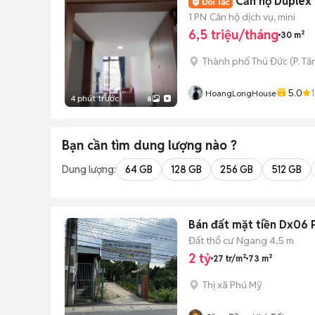
Căn hộ Duplex 
1 PN
Căn hộ dịch vụ, mini
6,5 triệu/tháng
30 m²
Thành phố Thủ Đức
(
P. T
5.0
HoangLongHouse
4 phút trước
8
Bạn cần tìm
dung lượng
nào ?
Dung lượng:
64 GB
128 GB
256 GB
512 GB
Bán đất mặt tiền Dx06 
Đất thổ cư
Ngang 4,5 m
2 tỷ
27 tr/m²
73 m²
Thị xã Phú Mỹ