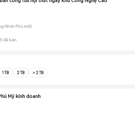
ban công full nội thất ngay Khu Công Nghệ Cao
ăng Nhơn Phú
mới)
15
đã bán
1 TB
2 TB
> 2 TB
Phú Mỹ kinh doanh