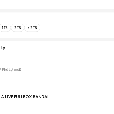
1 TB
2 TB
> 2 TB
 tỷ
P. Phú Lợi
mới)
 A LIVE FULLBOX BANDAI