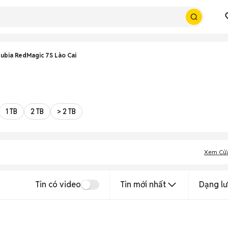
ubia RedMagic 7S Lào Cai
1 TB
2 TB
> 2 TB
Xem Cử
Tin có video
Tin mới nhất
Dạng lư