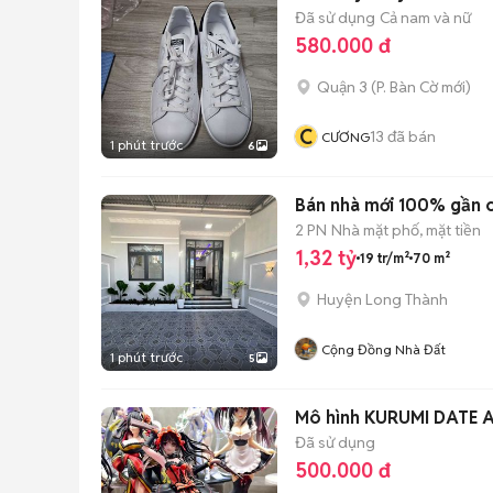
Đã sử dụng
Cả nam và nữ
580.000 đ
Quận 3
(
P. Bàn Cờ
mới)
C
13
đã bán
CƯƠNG
1 phút trước
6
Bán nhà mới 100% gần c
2 PN
Nhà mặt phố, mặt tiền
1,32 tỷ
19 tr/m²
70 m²
Huyện Long Thành
Cộng Đồng Nhà Đất
1 phút trước
5
Mô hình KURUMI DATE 
Đã sử dụng
500.000 đ