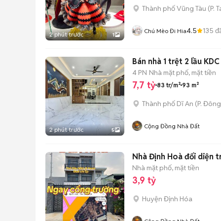
Thành phố Vũng Tàu
(
P. 
4.5
135
đ
Chú Mèo Đi Hia
2 phút trước
1
Bán nhà 1 trệt 2 lầu KD
4 PN
Nhà mặt phố, mặt tiền
7,7 tỷ
83 tr/m²
93 m²
Thành phố Dĩ An
(
P. Đôn
Cộng Đồng Nhà Đất
2 phút trước
5
Nhà Định Hoà đối diện t
Nhà mặt phố, mặt tiền
3,9 tỷ
Huyện Định Hóa