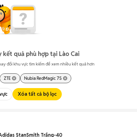
 kết quả phù hợp tại Lào Cai
hay đổi khu vực tìm kiếm để xem nhiều kết quả hơn
ZTE
Nubia RedMagic 7S
 vực
Xóa tất cả bộ lọc
 Adidas StanSmith Trắng-40