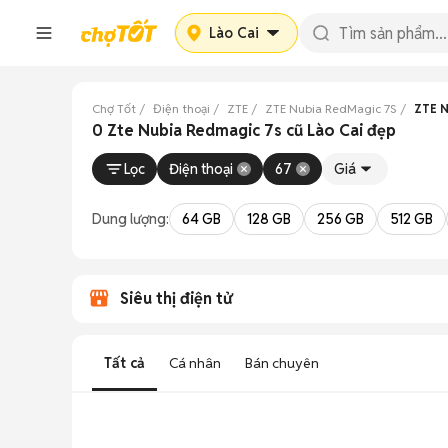
Lào Cai
Chợ Tốt
Điện thoại
ZTE
ZTE Nubia RedMagic 7S
ZTE N
0 Zte Nubia Redmagic 7s cũ Lào Cai đẹp
Lọc
Điện thoại
67
Giá
Dung lượng:
64 GB
128 GB
256 GB
512 GB
Siêu thị điện tử
Tất cả
Cá nhân
Bán chuyên