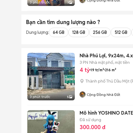
Cộng Đồng Nhà Đất
3 phút trước
3
Bạn cần tìm
dung lượng
nào ?
Dung lượng:
64 GB
128 GB
256 GB
512 GB
Nhà Phú Lợi, 9x24m, 4.x
3 PN
Nhà mặt phố, mặt tiền
4 tỷ
19 tr/m²
216 m²
Thành phố Thủ Dầu Một
(
Cộng Đồng Nhà Đất
3 phút trước
5
Mô hình YOSHINO DATE
Đã sử dụng
300.000 đ