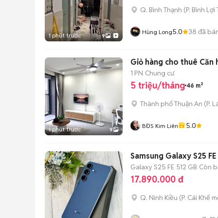
Q. Bình Thạnh
(
P. Bình Lợi
5.0
38
đã bá
Hùng Long
1 phút trước
9
Giỏ hàng cho thuê Căn 
1 PN
Chung cư
5 triệu/tháng
46 m²
Thành phố Thuận An
(
P. L
5.0
BĐS Kim Liên
1 phút trước
9
Samsung Galaxy S25 FE
Galaxy S25 FE
512 GB
Còn b
17.890.000 đ
Q. Ninh Kiều
(
P. Cái Khế
mớ