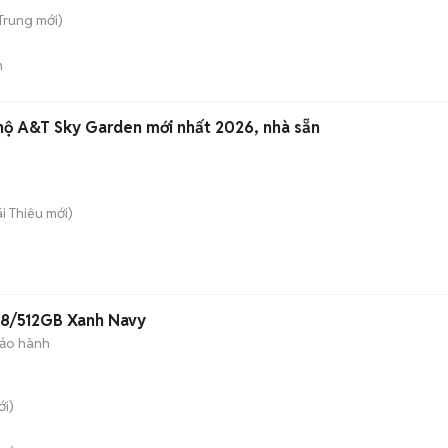
 Trung
mới)
n
hộ A&T Sky Garden mới nhất 2026, nhà sẵn
ái Thiêu
mới)
 8/512GB Xanh Navy
ảo hành
i)