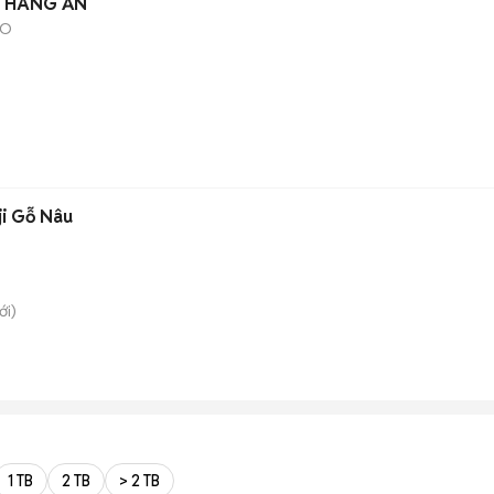
N HÀNG ĂN
ÃO
ji Gỗ Nâu
i)
1 TB
2 TB
> 2 TB