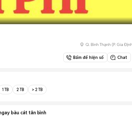
Q. Bình Thạnh
(
P. Gia Địn
Bấm để hiện số
Chat
1 TB
2 TB
> 2 TB
 ngay bàu cát tân bình