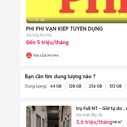
Tin nổi bật
PHI PHI VẠN KIẾP TUYỂN DỤNG
Trà Sữa Phi Phi
Đến 5 triệu/tháng
TRÀ SỮA PHI PHI
Bạn cần tìm
dung lượng
nào ?
Dung lượng:
64 GB
128 GB
256 GB
512 GB
trọ Full NT - Giờ tự do ,
Nội thất đầy đủ
3,6 triệu/tháng
18 m²