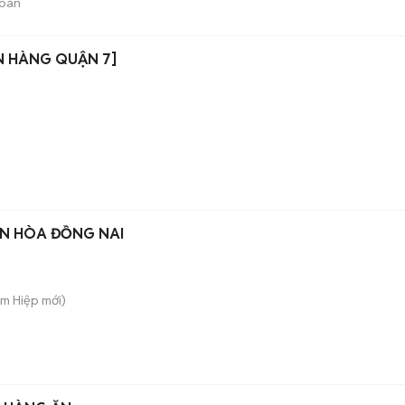
bán
N HÀNG QUẬN 7]
IÊN HÒA ĐỒNG NAI
am Hiệp
mới)