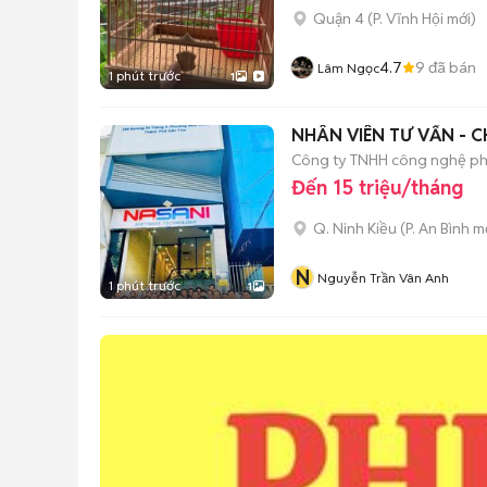
Quận 4
(
P. Vĩnh Hội
mới)
4.7
9
đã bán
Lâm Ngọc
1 phút trước
1
NHÂN VIÊN TƯ VẤN - 
Công ty TNHH công nghệ p
Đến 15 triệu/tháng
Q. Ninh Kiều
(
P. An Bình
mớ
N
Nguyễn Trần Vân Anh
1 phút trước
1