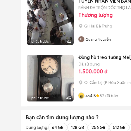
TUYỂN NHÂN VIÊN BÁ
BÁNH ĐA TRỘN DỐC THỌ L
Thương lượng
Q. Hai Bà Trưng
Quang Nguyễn
1 phút trước
1
Đồng hồ treo tường Mei
Đã sử dụng
1.500.000 đ
Q. Cẩm Lệ
(
P. Hòa Xuân
mớ
a
4.5
82
đã bán
An
1 phút trước
4
Bạn cần tìm
dung lượng
nào ?
Dung lượng:
64 GB
128 GB
256 GB
512 GB