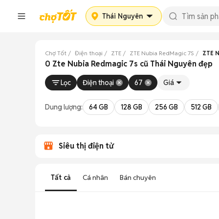
Thái Nguyên
Chợ Tốt
Điện thoại
ZTE
ZTE Nubia RedMagic 7S
ZTE N
0 Zte Nubia Redmagic 7s cũ Thái Nguyên đẹp
Lọc
Điện thoại
67
Giá
Dung lượng:
64 GB
128 GB
256 GB
512 GB
Siêu thị điện tử
Tất cả
Cá nhân
Bán chuyên