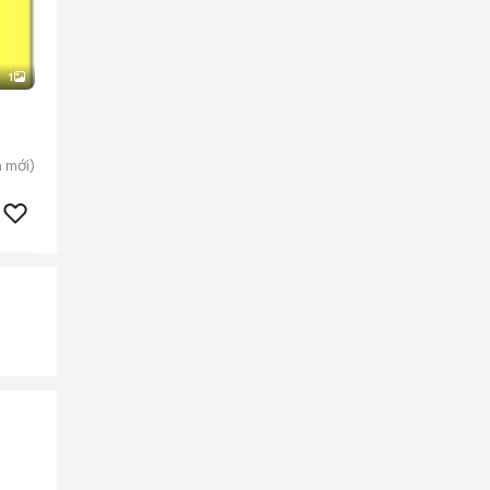
1
h
mới)