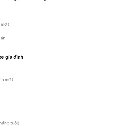
mới)
bán
e gia đình
ền
mới)
tháng tuổi)