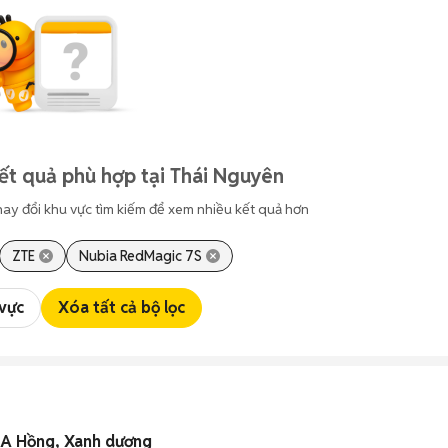
ết quả phù hợp tại Thái Nguyên
hay đổi khu vực tìm kiếm để xem nhiều kết quả hơn
ZTE
Nubia RedMagic 7S
 vực
Xóa tất cả bộ lọc
A Hồng, Xanh dương