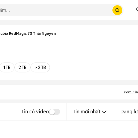
ubia RedMagic 7S Thái Nguyên
1 TB
2 TB
> 2 TB
Xem Cử
Tin có video
Tin mới nhất
Dạng lư