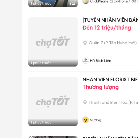
7
đã 
ClickPhone ClickPhone
1 phút trước
6
[TUYỂN NHÂN VIÊN BÁ
Đến 12 triệu/tháng
Quận 7
(
P. Tân Hưng
mới)
HR Bích Liên
1 phút trước
NHÂN VIÊN FLORIST B
Thương lượng
Thành phố Biên Hòa
(
P. T
v
Vương
1 phút trước