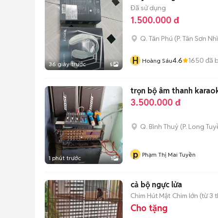
Đã sử dụng
1.500.000 đ
Q. Tân Phú
(
P. Tân Sơn Nhì
H
4.6
1650
đã 
Hoàng Sáu
36 giây trước
5
trọn bộ âm thanh karaok
3.500.000 đ
Q. Bình Thuỷ
(
P. Long Tuy
p
Phạm Thị Mai Tuyền
1 phút trước
1
cả bộ ngực lửa
Chim Hút Mật
Chim lớn (từ 3 
Cho tặng