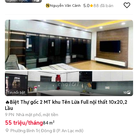
5
N
5.0
88
đã bán
Nguyễn Văn Cảnh
Tin nổi bật
10
+
2
🔥Biệt Thự gốc 2 MT khu Tên Lửa Full nội thất 10x20,2
Lầu
9 PN
Nhà mặt phố, mặt tiền
55 triệu/tháng
84 m²
Phường Bình Trị Đông B
(
P. An Lạc
mới)