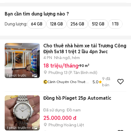
Bạn cần tìm
dung lượng
nào ?
Dung lượng:
64 GB
128 GB
256 GB
512 GB
1 TB
2 
Cho thuê nhà hẻm xe tải Trương Công
Định 5x18 1 trệt 2 lầu 4pn 3wc
4 PN
Nhà ngõ, hẻm
18 triệu/tháng
90 m²
Phường 13
(
P. Tân Bình
mới)
1 phút trước
8
9
đã
C
5.0
Cảnh Chuyên Cho Thuê
bán
Nhà Tân Bình
Đồng hồ Piaget 25p Automatic
Đã sử dụng
Đồ nam
25.000.000 đ
Phường Hoàng Liệt
1 phút trước
6