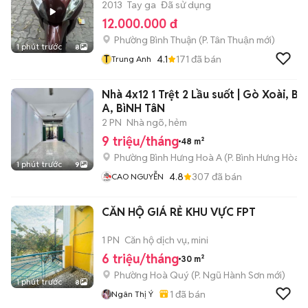
2013
Tay ga
Đã sử dụng
12.000.000 đ
Phường Bình Thuận
(
P. Tân Thuận
mới)
1 phút trước
8
T
4.1
171
đã bán
Trung Anh
Nhà 4x12 1 Trệt 2 Lầu suốt | Gò Xoài, B
A, BìNH TâN
2 PN
Nhà ngõ, hẻm
9 triệu/tháng
48 m²
Phường Bình Hưng Hoà A
(
P. Bình Hưng Hòa
m
1 phút trước
9
4.8
307
đã bán
CAO NGUYỄN
CĂN HỘ GIÁ RẺ KHU VỰC FPT
1 PN
Căn hộ dịch vụ, mini
6 triệu/tháng
30 m²
Phường Hoà Quý
(
P. Ngũ Hành Sơn
mới)
1 phút trước
8
1
đã bán
Ngân Thị Ý