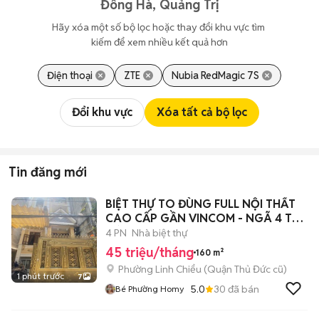
Đông Hà, Quảng Trị
Hãy xóa một số bộ lọc hoặc thay đổi khu vực tìm 
kiếm để xem nhiều kết quả hơn
Điện thoại
ZTE
Nubia RedMagic 7S
Đổi khu vực
Xóa tất cả bộ lọc
Tin đăng mới
BIỆT THỰ TO ĐÙNG FULL NỘI THẤT
CAO CẤP GẦN VINCOM - NGÃ 4 THỦ
ĐỨC
4 PN
Nhà biệt thự
45 triệu/tháng
160 m²
Phường Linh Chiểu (Quận Thủ Đức cũ)
1 phút trước
7
5.0
30
đã bán
Bé Phường Homy