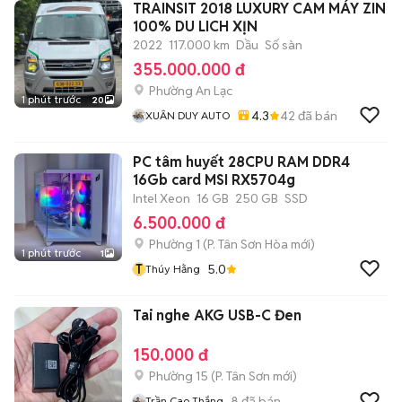
TRAINSIT 2018 LUXURY CAM MÁY ZIN
100% DU LICH XỊN
2022
117.000 km
Dầu
Số sàn
355.000.000 đ
Phường An Lạc
1 phút trước
20
4.3
42
đã bán
XUÂN DUY AUTO
PC tâm huyết 28CPU RAM DDR4
16Gb card MSI RX5704g
Intel Xeon
16 GB
250 GB
SSD
6.500.000 đ
Phường 1
(
P. Tân Sơn Hòa
mới)
1 phút trước
1
T
5.0
Thúy Hằng
Tai nghe AKG USB-C Đen
150.000 đ
Phường 15
(
P. Tân Sơn
mới)
8
đã bán
Trần Cao Thắng