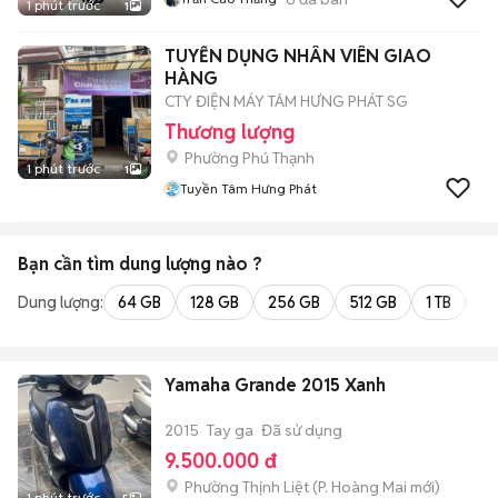
1 phút trước
1
TUYỂN DỤNG NHÂN VIÊN GIAO
HÀNG
CTY ĐIỆN MÁY TÂM HƯNG PHÁT SG
Thương lượng
Phường Phú Thạnh
1 phút trước
1
Tuyền Tâm Hưng Phát
Bạn cần tìm
dung lượng
nào ?
Dung lượng:
64 GB
128 GB
256 GB
512 GB
1 TB
2 
Yamaha Grande 2015 Xanh
2015
Tay ga
Đã sử dụng
9.500.000 đ
Phường Thịnh Liệt
(
P. Hoàng Mai
mới)
1 phút trước