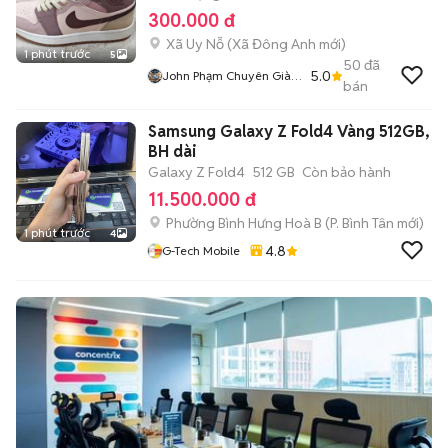
300.000 đ
Xã Uy Nỗ
(
Xã Đông Anh
mới)
1 phút trước
5
50
đã
5.0
John Phạm Chuyên Giày
bán
2hand
Samsung Galaxy Z Fold4 Vàng 512GB,
BH dài
Galaxy Z Fold4
512 GB
Còn bảo hành
11.500.000 đ
Phường Bình Hưng Hoà B
(
P. Bình Tân
mới)
1 phút trước
4
4.8
G-Tech Mobile