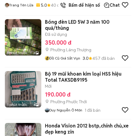
5.0
40
đã bán
Bấm để hiện số
Chat
Trang Tên Lửa
Bóng đèn LED 5W 3 năm 100
quả/thùng
Đã sử dụng
350.000 đ
Phường Láng Thượng
1 phút trước
2
đ
3.0
457
đã bán
Đồ Cũ Giá Sắt Vụn
Bộ 19 mũi khoan kim loại HSS hiệu
Total TAKSDB9195
Mới
190.000 đ
Phường Phước Thới
1 phút trước
4
1
đã bán
Duy Nguyễn Ô Môn
Honda Vision 2012 bstp,chính chủ,xe
đẹp keng zin