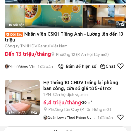
Tin nổi bật
6
+
2
Nhân viên CSKH Tiếng Anh - Lương lên đến 13
triệu
Công ty TNHH DV Renrui Việt Nam
Đến 13 triệu/tháng
Phường 12
(
P. An Hội Tây
mới)
1
đã bán
Bấm để hiện số
Chat
Minh Vương Văn
Hệ thống 10 CHDV trống lại phòng
ban công, cửa sổ giá từ 5-6trxx
1 PN
Căn hộ dịch vụ, mini
6,4 triệu/tháng
30 m²
Phường Tân Quy
(
P. Tân Hưng
mới)
1 phút trước
10
1
đã bán
Quân Lewis Thuê Phòng Uy
Tín