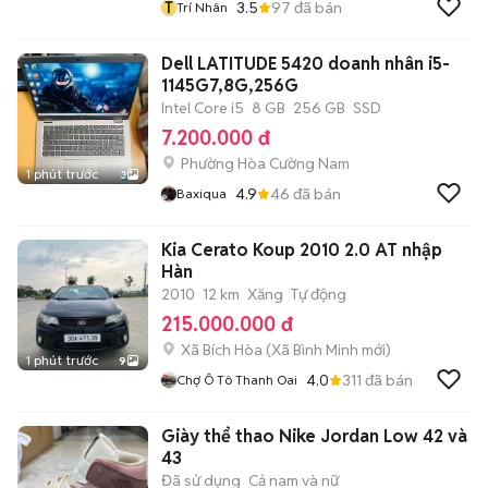
T
3.5
97
đã bán
Trí Nhân
Dell LATITUDE 5420 doanh nhân i5-
1145G7,8G,256G
Intel Core i5
8 GB
256 GB
SSD
7.200.000 đ
Phường Hòa Cường Nam
1 phút trước
3
4.9
46
đã bán
Baxiqua
Kia Cerato Koup 2010 2.0 AT nhập
Hàn
2010
12 km
Xăng
Tự động
215.000.000 đ
Xã Bích Hòa
(
Xã Bình Minh
mới)
1 phút trước
9
4.0
311
đã bán
Chợ Ô Tô Thanh Oai
Giày thể thao Nike Jordan Low 42 và
43
Đã sử dụng
Cả nam và nữ