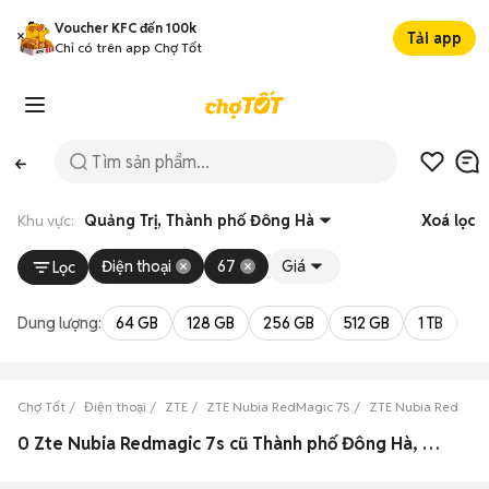
Voucher KFC đến 100k
Tải app
Chỉ có trên app Chợ Tốt
Khu vực:
Quảng Trị, Thành phố Đông Hà
Xoá lọc
Điện thoại
67
Giá
Lọc
Dung lượng:
64 GB
128 GB
256 GB
512 GB
1 TB
2 
Chợ Tốt
Điện thoại
ZTE
ZTE Nubia RedMagic 7S
ZTE Nubia RedMagi
0 Zte Nubia Redmagic 7s cũ Thành phố Đông Hà, Quảng Trị đẹp