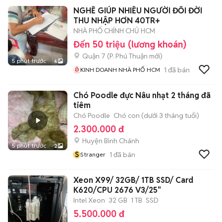
NGHỀ GIÚP NHIỀU NGƯỜI ĐỔI ĐỜI
THU NHẬP HƠN 40TR+
NHÀ PHỐ CHÍNH CHỦ HCM
Đến 50 triệu (lương khoán)
Quận 7
(
P. Phú Thuận
mới)
5 phút trước
6
1
đã bán
KINH DOANH NHÀ PHỐ HCM
Chó Poodle đực Nâu nhạt 2 tháng đã
tiêm
Chó Poodle
Chó con (dưới 3 tháng tuổi)
2.300.000 đ
Huyện Bình Chánh
5 phút trước
2
S
1
đã bán
Stranger
Xeon X99/ 32GB/ 1TB SSD/ Card
K620/CPU 2676 V3/25"
Intel Xeon
32 GB
1 TB
SSD
5.500.000 đ