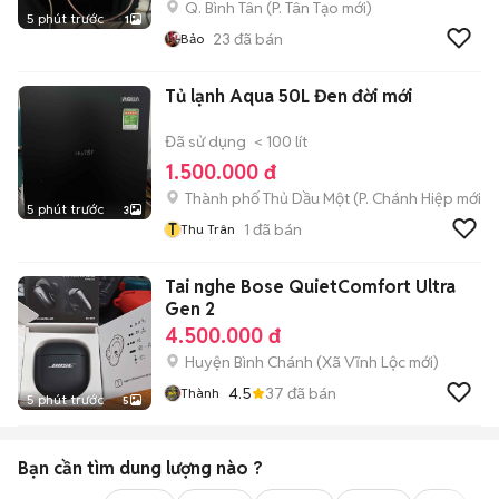
Q. Bình Tân
(
P. Tân Tạo
mới)
5 phút trước
1
23
đã bán
Bảo
Tủ lạnh Aqua 50L Đen đời mới
Đã sử dụng
< 100 lít
1.500.000 đ
Thành phố Thủ Dầu Một
(
P. Chánh Hiệp
mới)
5 phút trước
3
T
1
đã bán
Thu Trân
Tai nghe Bose QuietComfort Ultra
Gen 2
4.500.000 đ
Huyện Bình Chánh
(
Xã Vĩnh Lộc
mới)
4.5
37
đã bán
Thành
5 phút trước
5
Bạn cần tìm
dung lượng
nào ?