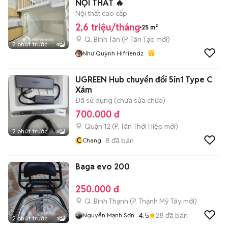
NỘI THẤT 🔥
Nội thất cao cấp
2,6 triệu/tháng
25 m²
Q. Bình Tân
(
P. Tân Tạo
mới)
2 phút trước
4
Như Quỳnh Hifriendz
UGREEN Hub chuyển đổi 5in1 Type C
Xám
Đã sử dụng (chưa sửa chữa)
700.000 đ
Quận 12
(
P. Tân Thới Hiệp
mới)
2 phút trước
3
C
8
đã bán
Chang
Baga evo 200
250.000 đ
Q. Bình Thạnh
(
P. Thạnh Mỹ Tây
mới)
4.5
28
đã bán
Nguyễn Mạnh Sơn
2 phút trước
1