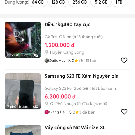
Dung lượng:
64 GB
128 GB
256 GB
512 GB
1 TB
2 
Điều 1kg480 tay cục
Gà Tre
Gà lớn (từ 3 tháng tuổi)
1.200.000 đ
Huyện Càng Long
6 phút trước
1
5.0
75
đã bán
Quốc Huy
Samsung S23 FE Xám Nguyên zin
Galaxy S23 Fe
256 GB
Hết bảo hành
6.300.000 đ
Q. Phú Nhuận
(
P. Cầu Kiệu
mới)
7 phút trước
5
5.0
3
đã bán
Giang Đậu
Váy công sở Nữ Vải size XL