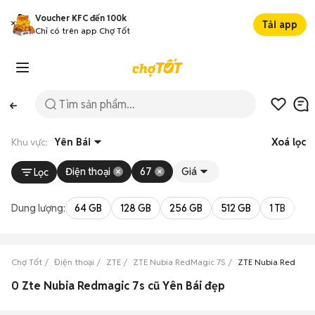
Voucher KFC đến 100k
Tải app
Chỉ có trên app Chợ Tốt
Khu vực:
Yên Bái
Xoá lọc
Điện thoại
67
Giá
Lọc
Dung lượng:
64 GB
128 GB
256 GB
512 GB
1 TB
2 
Chợ Tốt
Điện thoại
ZTE
ZTE Nubia RedMagic 7S
ZTE Nubia RedMagic
0 Zte Nubia Redmagic 7s cũ Yên Bái đẹp