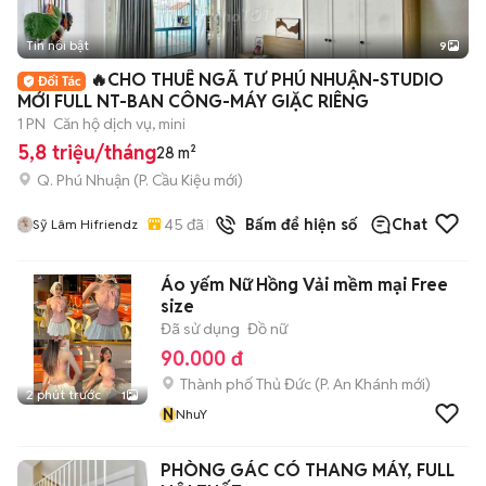
Tin nổi bật
9
+
2
🔥CHO THUÊ NGÃ TƯ PHÚ NHUẬN-STUDIO
MỚI FULL NT-BAN CÔNG-MÁY GIẶC RIÊNG
1 PN
Căn hộ dịch vụ, mini
5,8 triệu/tháng
28 m²
Q. Phú Nhuận
(
P. Cầu Kiệu
mới)
45
đã bán
Bấm để hiện số
Chat
Sỹ Lâm Hifriendz
Áo yếm Nữ Hồng Vải mềm mại Free
size
Đã sử dụng
Đồ nữ
90.000 đ
Thành phố Thủ Đức
(
P. An Khánh
mới)
2 phút trước
1
N
NhuY
PHÒNG GÁC CÓ THANG MÁY, FULL