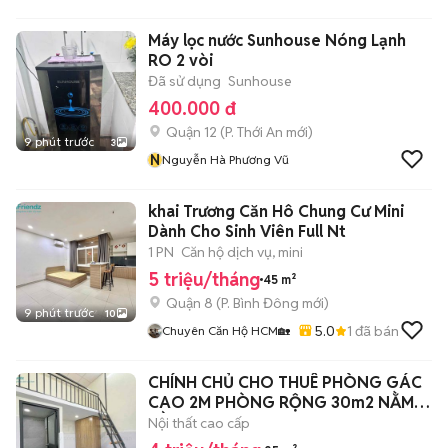
Máy lọc nước Sunhouse Nóng Lạnh
RO 2 vòi
Đã sử dụng
Sunhouse
400.000 đ
Quận 12
(
P. Thới An
mới)
9 phút trước
3
N
Nguyễn Hà Phương Vũ
khai Trương Căn Hô Chung Cư Mini
Dành Cho Sinh Viên Full Nt
1 PN
Căn hộ dịch vụ, mini
5 triệu/tháng
45 m²
Quận 8
(
P. Bình Đông
mới)
9 phút trước
10
5.0
1
đã bán
Chuyên Căn Hộ HCM🏡
CHÍNH CHỦ CHO THUÊ PHÒNG GÁC
CAO 2M PHÒNG RỘNG 30m2 NẰM
GẦN UTH
Nội thất cao cấp