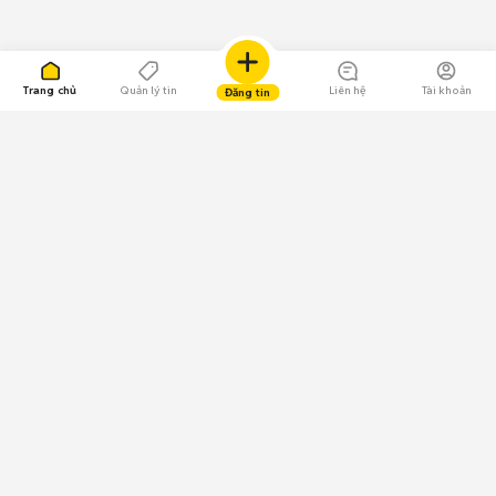
Trang chủ
Quản lý tin
Liên hệ
Tài khoản
Đăng tin
109.000 Bình chọn
Tải ứng dụng Chợ Tốt
Về Chợ Tốt
Quy chế sàn
Chính sách bảo mật
Giải quyết tranh chấp
CÔNG TY TNHH CHỢ TỐT - Người đại diện theo pháp luật:
Nguyễn Trọng Tấn; GPDKKD: 0312120782 do Sở KH & ĐT TP.HCM cấp ngày
11/01/2013;
GPMXH: 185/GP-BTTTT do Bộ Thông tin và Truyền thông
cấp ngày 09/07/2024 - Chịu trách nhiệm