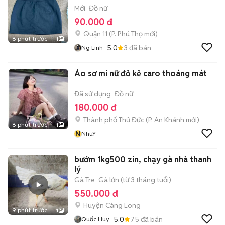
Mới
Đồ nữ
90.000 đ
Quận 11
(
P. Phú Thọ
mới)
8 phút trước
1
5.0
3
đã bán
Ng Linh
Áo sơ mi nữ đỏ kẻ caro thoáng mát
Đã sử dụng
Đồ nữ
180.000 đ
Thành phố Thủ Đức
(
P. An Khánh
mới)
8 phút trước
1
N
NhuY
bướm 1kg500 zin, chạy gà nhà thanh
lý
Gà Tre
Gà lớn (từ 3 tháng tuổi)
550.000 đ
Huyện Càng Long
9 phút trước
1
5.0
75
đã bán
Quốc Huy