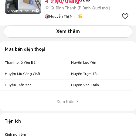
4 triệu/tháng
35 m²
Q. Bình Thạnh
(
P. Bình Quới
mới)
9 phút trước
12
Nguyễn Thị Nhi
Xem thêm
Mua bán điện thoại
Thành phố Yên Bái
Huyện Lục Yên
Huyện Mù Căng Chải
Huyện Trạm Tấu
Huyện Trấn Yên
Huyện Văn Chấn
Xem thêm
Tiện ích
Kinh nghiệm