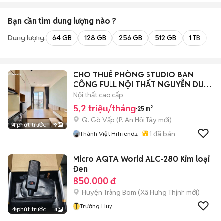
Bạn cần tìm
dung lượng
nào ?
Dung lượng:
64 GB
128 GB
256 GB
512 GB
1 TB
2 
CHO THUÊ PHÒNG STUDIO BAN
CÔNG FULL NỘI THẤT NGUYỄN DUY
CUNG
Nội thất cao cấp
5,2 triệu/tháng
25 m²
Q. Gò Vấp
(
P. An Hội Tây
mới)
4 phút trước
9
1
đã bán
Thành Việt Hifriendz
Micro AQTA World ALC-280 Kim loại
Đen
850.000 đ
Huyện Trảng Bom
(
Xã Hưng Thịnh
mới)
T
Trường Huy
4 phút trước
4