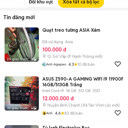
Đổi khu vực
Xóa tất cả bộ lọc
Tin đăng mới
Quạt treo tường ASIA Xám
Đã sử dụng
Asia
100.000 đ
Q. Gò Vấp
(
P. Hạnh Thông
mới)
29 giây trước
2
4.3
10
đã bán
Anh Agapao
ASUS Z590-A GAMING WIFI i9 11900F
16GB/513GB Trắng
Intel Core i9
16 GB
512 GB
SSD
12.000.000 đ
Huyện Bình Chánh
(
Xã Tân Vĩnh Lộc
mới)
32 giây trước
6
a
4.6
82
đã bán
Anh
Tủ lạnh Electrolux Bạc