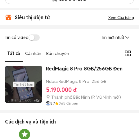
Siêu thị điện tử
Xem Cửa hàng
Tin có video
Tin mới nhất
Tất cả
Cá nhân
Bán chuyên
RedMagic 8 Pro 8GB/256GB Đen
Nubia RedMagic 8 Pro
256 GB
Tin hết hạn
5.190.000 đ
Thành phố Bắc Ninh
(
P. Vũ Ninh
mới)
3 tháng trước
6
3.7
365
đã bán
Các dịch vụ và tiện ích