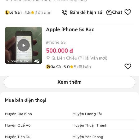
L
4.5
3
đã bán
Bấm để hiện số
Chat
Lệ Trần
Apple iPhone 5s Bạc
iPhone 5S
500.000 đ
Q. Liên Chiểu
(
P. Hải Vân
mới)
2 phút trước
4
G
5.0
8
đã bán
Gà Cồ
Xem thêm
Mua bán điện thoại
Huyện Gia Bình
Huyện Lương Tài
Huyện Quế Võ
Huyện Thuận Thành
Huyện Tiên Du
Huyện Yên Phong