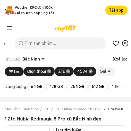
Voucher KFC đến 100k
Tải app
Chỉ có trên app Chợ Tốt
Khu vực:
Bắc Ninh
Xoá lọc
Điện thoại
ZTE
4534
Giá
Lọc
Dung lượng:
64 GB
128 GB
256 GB
512 GB
1 TB
2 
Chợ Tốt
Điện thoại
ZTE
ZTE Nubia RedMagic 8 Pro
ZTE Nubia RedMa
1 Zte Nubia Redmagic 8 Pro cũ Bắc Ninh đẹp
Lưu tìm kiếm