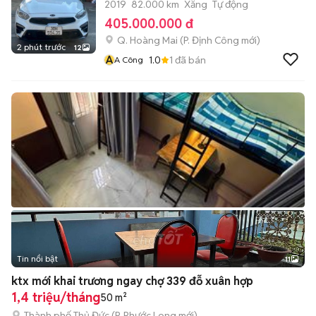
2019
82.000 km
Xăng
Tự động
405.000.000 đ
Q. Hoàng Mai
(
P. Định Công
mới)
2 phút trước
12
A
1.0
1
đã bán
A Công
Tin nổi bật
11
+
2
ktx mới khai trương ngay chợ 339 đỗ xuân hợp
1,4 triệu/tháng
50 m²
Thành phố Thủ Đức
(
P. Phước Long
mới)