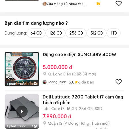
Cửa Hàng Tủ Nhựa Giá
Xưởng
Bạn cần tìm
dung lượng
nào ?
Dung lượng:
64 GB
128 GB
256 GB
512 GB
1 TB
2 
Động cơ xe điện SUMO 48V 400W
5.000.000 đ
Q. Long Biên
(
P. Bồ Đề
mới)
5.0
6
đã bán
Hoàng Minh
1 phút trước
3
Dell Latitude 7200 Tablet i7 cảm ứng
tách rời phím
Intel Core i7
16 GB
256 GB
SSD
7.990.000 đ
Quận 12
(
P. Đông Hưng Thuận
mới)
1 phút trước
5