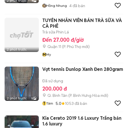
2 phút trước
4
4
đã bán
Hồng Nhung
TUYỂN NHÂN VIÊN BÁN TRÀ SỮA VÀ
CÀ PHÊ
Trà sữa Phin Lá
Đến 27.000 đ/giờ
Quận 11
(
P. Phú Thọ
mới)
2 phút trước
M
My
Vợt tennis Dunlop Xanh Đen 280gram
Đã sử dụng
200.000 đ
Q. Bình Tân
(
P. Bình Hưng Hòa
mới)
2 phút trước
5
T
5.0
1053
đã bán
Tâm
Kia Cerato 2019 1.6 Luxury Trắng bản
1.6 luxury