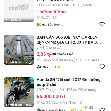
CÔNG TY TNHH CÔNG NGHỆ NAVIDA
Thương lượng
Q. Cẩm Lệ
1 phút trước
X
Xuân Lộc Trương
BÁN CĂN B05 A&T SKY GARDEN
2PN-74M2 GIÁ CHỈ 2,83 TỶ BAO
GỒM THUẾ PHÍ
2 PN
Chung cư
2,83 tỷ
38 tr/m²
74 m²
Thành phố Thuận An
(
P. Lái Thiêu
mới)
1 phút trước
12
5.0
Linh Vu
Honda SH 125i cuối 2017 Đen bóng
bstp 9 chủ
2017
Tay ga
100 - 175 cc
Đã sử dụng
56.000.000 đ
Q. Gò Vấp
(
P. An Nhơn
mới)
1 phút trước
10
491
đã
4.8
Cửa Hàng Xe Máy