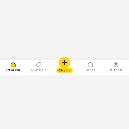
Trang chủ
Quản lý tin
Liên hệ
Tài khoản
Đăng tin
109.000 Bình chọn
Tải ứng dụng Chợ Tốt