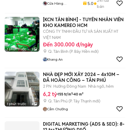
241
đã
5.0
Cửa Hàng
bán
LaptopNSC
[KCN TÂN BÌNH] - TUYỂN NHÂN VIÊN
KHO KAMEREO HCM
CÔNG TY TNHH ĐẦU TƯ VÀ SẢN XUẤT HT
VIỆT NAM
Đến 300.000 đ/ngày
1 phút trước
2
Q. Tân Bình
(
P. Bảy Hiền
mới)
Khang An
NHÀ ĐẸP MỚI XÂY 2024 – 4x10M –
ĐÃ HOÀN CÔNG – TÂN PHÚ
2 PN
Hướng Đông Nam
Nhà ngõ, hẻm
6,2 tỷ
155 tr/m²
40 m²
Q. Tân Phú
(
P. Tây Thạnh
mới)
1 phút trước
8
Cẩm Chướng
DIGITAL MARKETING (ADS & SEO): 8-
12 tr+THƯỞNG DSỐ