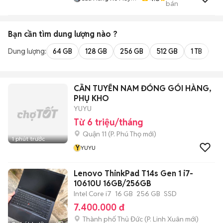
bán
86
Bạn cần tìm
dung lượng
nào ?
Dung lượng:
64 GB
128 GB
256 GB
512 GB
1 TB
2 
CẦN TUYỂN NAM ĐÓNG GÓI HÀNG,
PHỤ KHO
YUYU
Từ 6 triệu/tháng
Quận 11
(
P. Phú Thọ
mới)
1 phút trước
Y
YUYU
Lenovo ThinkPad T14s Gen 1 i7-
10610U 16GB/256GB
Intel Core i7
16 GB
256 GB
SSD
7.400.000 đ
Thành phố Thủ Đức
(
P. Linh Xuân
mới)