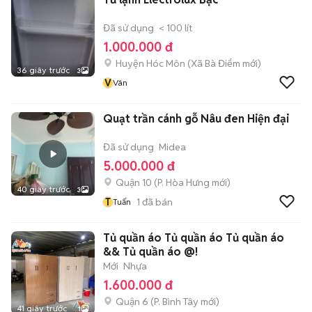
Đã sử dụng
< 100 lít
1.000.000 đ
Huyện Hóc Môn
(
Xã Bà Điểm
mới)
36 giây trước
3
V
Vân
Quạt trần cánh gỗ Nâu đen Hiện đại
Đã sử dụng
Midea
5.000.000 đ
Quận 10
(
P. Hòa Hưng
mới)
40 giây trước
3
T
1
đã bán
Tuấn
Tủ quần áo Tủ quần áo Tủ quần áo
&& Tủ quần áo @!
Mới
Nhựa
1.600.000 đ
Quận 6
(
P. Bình Tây
mới)
41 giây trước
1