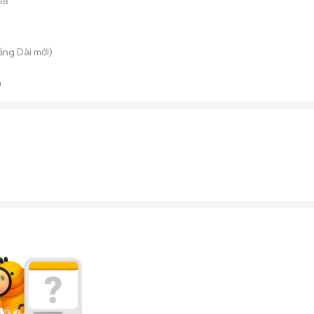
GB
rảng Dài
mới)
n