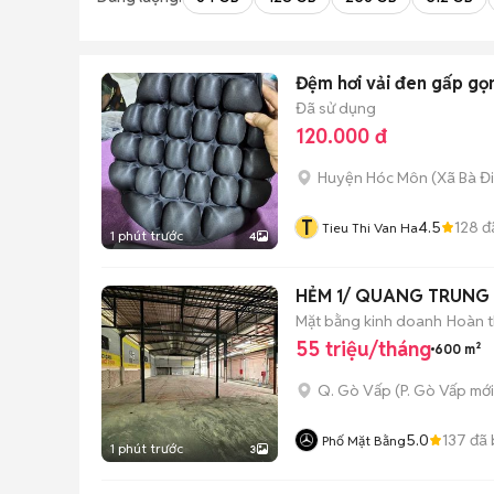
Đệm hơi vải đen gấp gọ
Đã sử dụng
120.000 đ
Huyện Hóc Môn
(
Xã Bà Đ
T
4.5
128
đ
Tieu Thi Van Ha
1 phút trước
4
HẺM 1/ QUANG TRUN
Mặt bằng kinh doanh
Hoàn t
55 triệu/tháng
600 m²
Q. Gò Vấp
(
P. Gò Vấp
mới
5.0
137
đã 
Phố Mặt Bằng
1 phút trước
3