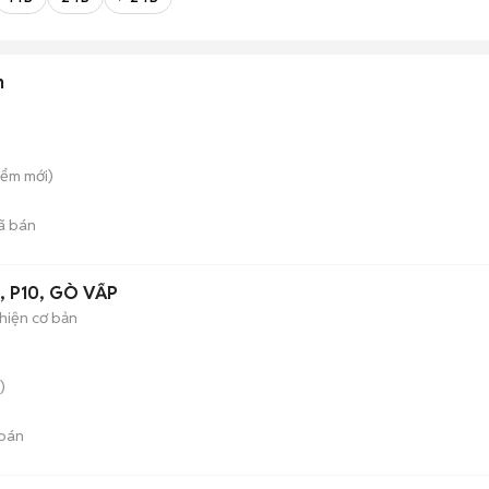
n
iểm
mới)
ã bán
G , P10, GÒ VẤP
hiện cơ bản
)
bán