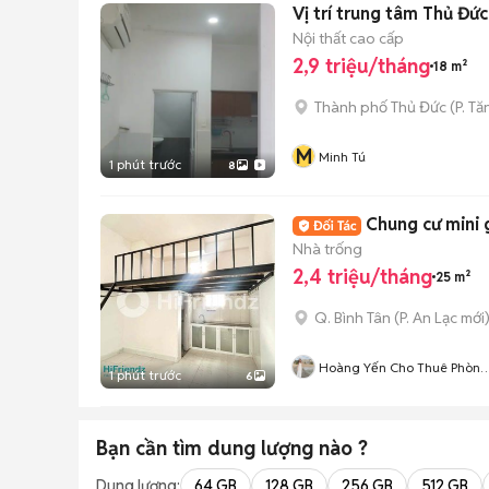
Vị trí trung tâm Thủ Đức
Nội thất cao cấp
2,9 triệu/tháng
18 m²
Thành phố Thủ Đức
(
P. T
M
Minh Tú
1 phút trước
8
Chung cư mini
Nhà trống
2,4 triệu/tháng
25 m²
Q. Bình Tân
(
P. An Lạc
mới
Hoàng Yến Cho Thuê Phòng
1 phút trước
6
CHDV TpHCM
Bạn cần tìm
dung lượng
nào ?
Dung lượng:
64 GB
128 GB
256 GB
512 GB