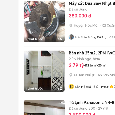
Máy cắt DualSaw Nhật
Đã sử dụng
380.000 đ
Huyện Hóc Môn
(
Xã Xuân
3
đã 
Lưu Trần Trùng Dương
1 phút trước
3
Bán nhà 25m2, 2PN 1W
2 PN
Nhà ngõ, hẻm
2,79 tỷ
112 tr/m²
25 m²
Q. Tân Phú
(
P. Tân Sơn Nhì
C
Căn Hộ Giá Rẻ Ở TPHCM
1 phút trước
5
Tủ lạnh Panasonic NR-B
Đã sử dụng
200 - 299 lít
3.800.000 đ