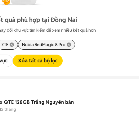
t quả phù hợp tại Đồng Nai
hay đổi khu vực tìm kiếm để xem nhiều kết quả hơn
ZTE
Nubia RedMagic 8 Pro
 vực
Xóa tất cả bộ lọc
ax QTE 128GB Trắng Nguyên bản
12 tháng