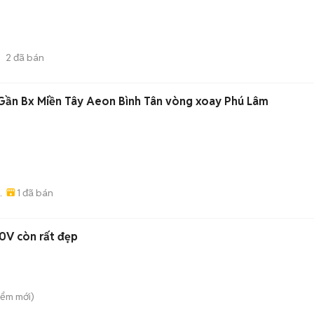
2
đã bán
 Gần Bx Miền Tây Aeon Bình Tân vòng xoay Phú Lâm
)
1
đã bán
 -
20V còn rất đẹp
iểm
mới)