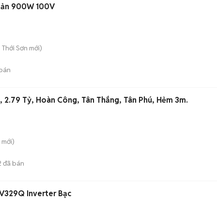
 Bản 900W 100V
 Thới Sơn
mới)
bán
C, 2.79 Tỷ, Hoàn Công, Tân Thắng, Tân Phú, Hẻm 3m.
mới)
2
đã bán
V329Q Inverter Bạc