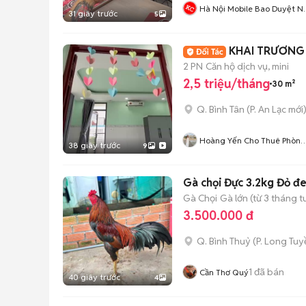
Hà Nội Mobile Bao Duyệt N
31 giây trước
5
Xấu
KHAI TRƯƠNG 
2 PN
Căn hộ dịch vụ, mini
2,5 triệu/tháng
30 m²
Q. Bình Tân
(
P. An Lạc
mới
Hoàng Yến Cho Thuê Phòng
38 giây trước
9
CHDV TpHCM
Gà chọi Đực 3.2kg Đỏ đ
Gà Chọi
Gà lớn (từ 3 tháng t
3.500.000 đ
Q. Bình Thuỷ
(
P. Long Tuy
1
đã bán
Cần Thơ Quý
40 giây trước
4