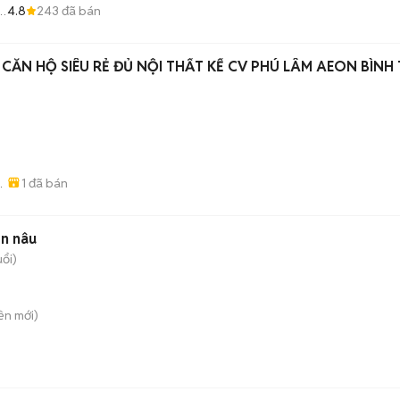
4.8
243
đã bán
ợ
CĂN HỘ SIÊU RẺ ĐỦ NỘI THẤT KẾ CV PHÚ LÂM AEON BÌNH
)
1
đã bán
 -
en nâu
uổi)
ền
mới)