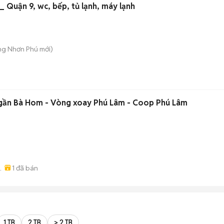
_ Quận 9, wc, bếp, tủ lạnh, máy lạnh
ăng Nhơn Phú
mới)
 gần Bà Hom - Vòng xoay Phú Lâm - Coop Phú Lâm
)
1
đã bán
 -
1 TB
2 TB
> 2 TB