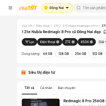
Đồng Nai
Chợ Tốt
Điện thoại
ZTE
ZTE Nubia RedMagic 8 Pro
ZT
1 Zte Nubia Redmagic 8 Pro cũ Đồng Nai đẹp
Lọc
Điện thoại
ZTE
4534
Giá
Dung lượng:
64 GB
128 GB
256 GB
512 GB
Siêu thị điện tử
Tất cả
Cá nhân
Bán chuyên
Redmagic 8 Pro 256GB