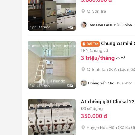
Q. Sơn Trà
Tam Nhu LAND BĐS Chính
1 phút trước
6
Chủ Đà Nẵng
Chung cư mini
1 PN
Chung cư
3 triệu/tháng
25 m²
Q. Bình Tân
(
P. An Lạc
mới
Hoàng Yến Cho Thuê Phòng
1 phút trước
12
CHDV TpHCM
Át chống giật Clipsal 2
Đã sử dụng
350.000 đ
Huyện Hóc Môn
(
Xã Bà Đ