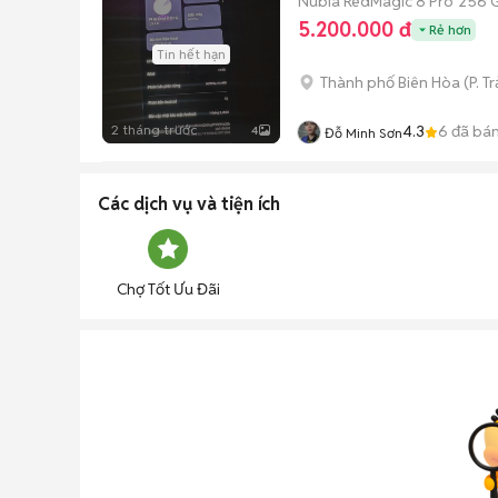
Nubia RedMagic 8 Pro
256 
5.200.000 đ
Rẻ hơn
Tin hết hạn
Thành phố Biên Hòa
(
P. T
2 tháng trước
4.3
6
đã bá
4
Đỗ Minh Sơn
Các dịch vụ và tiện ích
Chợ Tốt Ưu Đãi