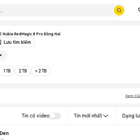
E Nubia RedMagic 8 Pro Đồng Nai
Lưu tìm kiếm
1 TB
2 TB
> 2 TB
Xem Cử
Tin có video
Tin mới nhất
Dạng lư
 Đen