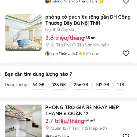
Thương Nhà Phố Trung Tâm
phòng có gác siêu rộng gần DH Công
Thương Đầy Đủ Nội Thất
Nội thất đầy đủ
3,8 triệu/tháng
35 m²
Q. Tân Phú
(
P. Tân Sơn Nhì
mới)
1 phút trước
12
5.0
9
đã bán
Nam Thông
Bạn cần tìm
dung lượng
nào ?
Dung lượng:
64 GB
128 GB
256 GB
512 GB
1 TB
2 
PHÒNG TRỌ GIÁ RẺ NGAY HIỆP
THÀNH 6 QUẬN 12
2,7 triệu/tháng
25 m²
Quận 12
(
P. Tân Thới Hiệp
mới)
Thái Dương