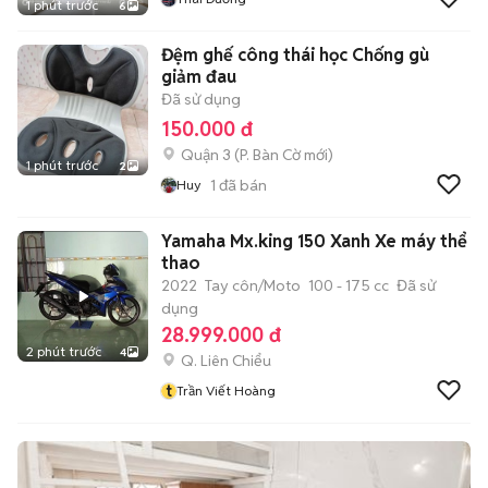
1 phút trước
6
Đệm ghế công thái học Chống gù
giảm đau
Đã sử dụng
150.000 đ
Quận 3
(
P. Bàn Cờ
mới)
1 phút trước
2
1
đã bán
Huy
Yamaha Mx.king 150 Xanh Xe máy thể
thao
2022
Tay côn/Moto
100 - 175 cc
Đã sử
dụng
28.999.000 đ
2 phút trước
4
Q. Liên Chiểu
t
Trần Viết Hoàng