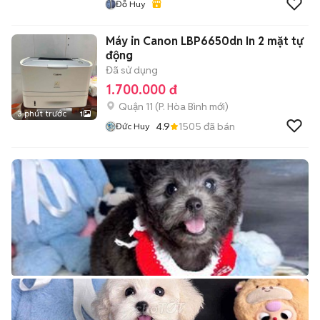
Đỗ Huy
Máy in Canon LBP6650dn In 2 mặt tự
động
Đã sử dụng
1.700.000 đ
Quận 11
(
P. Hòa Bình
mới)
3 phút trước
1
4.9
1505
đã bán
Đức Huy