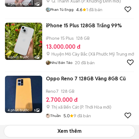
Q. Thanh Xuân
(
P. Khương Đình
mới)
4 phút trước
3
4.6
1
đã bán
Phan Tú Engg
iPhone 15 Plus 128GB Trắng 99%
iPhone 15 Plus
128 GB
13.000.000 đ
Huyện Mỏ Cày Bắc
(
Xã Phước Mỹ Trung
mới)
4 phút trước
4
20
đã bán
Như Bán Táo
Oppo Reno 7 128GB Vàng 8GB Cũ
Reno7
128 GB
2.700.000 đ
Thị xã Bến Cát
(
P. Thới Hòa
mới)
4 phút trước
5
5.0
9
đã bán
Thuần
Xem thêm