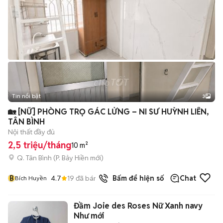
Tin nổi bật
3
🏡 [NỮ] PHÒNG TRỌ GÁC LỬNG – NI SƯ HUỲNH LIÊN,
TÂN BÌNH
Nội thất đầy đủ
2,5 triệu/tháng
10 m²
Q. Tân Bình
(
P. Bảy Hiền
mới)
B
4.7
19
đã bán
Bấm để hiện số
Chat
Bích Huyền
Đầm Joie des Roses Nữ Xanh navy
Như mới