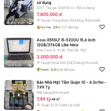
sử dụng
2017
Tay ga
Dưới 50 cc
Đã sử dụng
7.800.000 đ
Huyện Trảng Bom
(
Xã Hưng Thịnh
mới)
38 giây trước
9
c
3.9
727
đã bán
Chu Hai
Asus X555LF i5-5200U 15.6 inch
12GB/376GB Like New
Intel Core i5
8 GB
256 GB
SSD
3.000.000 đ
Huyện Hoài Đức
(
Xã Dương Hòa
mới)
1 phút trước
2
T
5.0
28
đã bán
Thanh
Bán Nhà Mặt Tiền Quận 10 - 4.3x11m -
7.99 Tỷ
Mặt bằng kinh doanh
7,99 tỷ
48 m²
Quận 10
(
P. Vườn Lài
mới)
1 phút trước
3