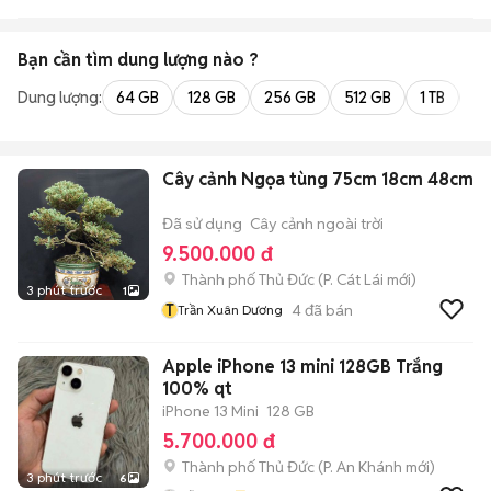
Nôi
Bạn cần tìm
dung lượng
nào ?
Dung lượng:
64 GB
128 GB
256 GB
512 GB
1 TB
2 
Cây cảnh Ngọa tùng 75cm 18cm 48cm
Đã sử dụng
Cây cảnh ngoài trời
9.500.000 đ
Thành phố Thủ Đức
(
P. Cát Lái
mới)
3 phút trước
1
T
4
đã bán
Trần Xuân Dương
Apple iPhone 13 mini 128GB Trắng
100% qt
iPhone 13 Mini
128 GB
5.700.000 đ
Thành phố Thủ Đức
(
P. An Khánh
mới)
3 phút trước
6