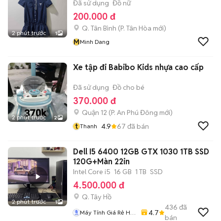
Đã sử dụng
Đồ nữ
200.000 đ
Q. Tân Bình
(
P. Tân Hòa
mới)
2 phút trước
1
M
Minh Dang
Xe tập đi Babibo Kids nhựa cao cấp
Đã sử dụng
Đồ cho bé
370.000 đ
Quận 12
(
P. An Phú Đông
mới)
2 phút trước
2
t
4.9
67
đã bán
Thanh
Dell I5 6400 12GB GTX 1030 1TB SSD
120G+Màn 22in
Intel Core i5
16 GB
1 TB
SSD
4.500.000 đ
Q. Tây Hồ
2 phút trước
1
436
đã
4.7
Máy Tính Giá Rẻ Hà
bán