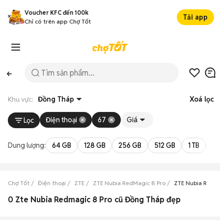
Voucher KFC đến 100k
Tải app
Chỉ có trên app Chợ Tốt
Khu vực:
Đồng Tháp
Xoá lọc
Điện thoại
67
Giá
Lọc
Dung lượng:
64 GB
128 GB
256 GB
512 GB
1 TB
2 
Chợ Tốt
Điện thoại
ZTE
ZTE Nubia RedMagic 8 Pro
ZTE Nubia RedMa
0 Zte Nubia Redmagic 8 Pro cũ Đồng Tháp đẹp