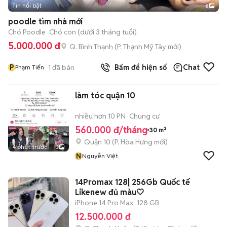
Tin nổi bật
6
+
2
poodle tìm nhà mới
Chó Poodle
Chó con (dưới 3 tháng tuổi)
5.000.000 đ
Q. Bình Thạnh
(
P. Thạnh Mỹ Tây
mới)
P
1
đã bán
Bấm để hiện số
Chat
Phạm Tiến
làm tóc quận 10
nhiều hơn 10 PN
Chung cư
560.000 đ/tháng
30 m²
Quận 10
(
P. Hòa Hưng
mới)
4 phút trước
3
N
Nguyễn Việt
14Promax 128| 256Gb Quốc tế
Likenew đủ màu🤍
iPhone 14 Pro Max
128 GB
12.500.000 đ