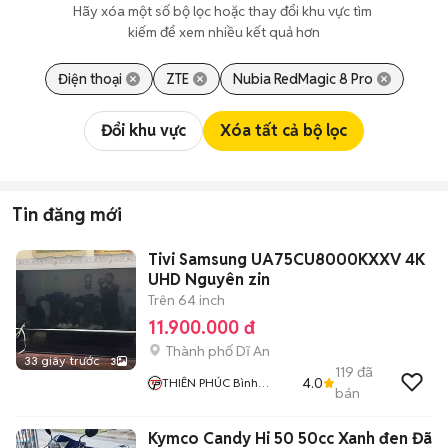
Hãy xóa một số bộ lọc hoặc thay đổi khu vực tìm 
kiếm để xem nhiều kết quả hơn
Điện thoại
ZTE
Nubia RedMagic 8 Pro
Đổi khu vực
Xóa tất cả bộ lọc
Tin đăng mới
Tivi Samsung UA75CU8000KXXV 4K
UHD Nguyên zin
Trên 64 inch
11.900.000 đ
Thành phố Dĩ An
33 giây trước
3
119
đã
4.0
THIÊN PHÚC Bình
bán
Dương
Kymco Candy Hi 50 50cc Xanh đen Đã