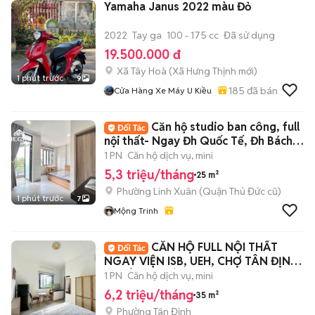
Yamaha Janus 2022 màu Đỏ
2022
Tay ga
100 - 175 cc
Đã sử dụng
19.500.000 đ
Xã Tây Hoà
(
Xã Hưng Thịnh
mới)
1 phút trước
9
185
đã bán
Cửa Hàng Xe Máy U Kiều
Căn hộ studio ban công, full
nội thất- Ngay Đh Quốc Tế, Đh Bách
Khoa
1 PN
Căn hộ dịch vụ, mini
5,3 triệu/tháng
25 m²
Phường Linh Xuân (Quận Thủ Đức cũ)
1 phút trước
7
Mộng Trinh
CĂN HỘ FULL NỘI THẤT
NGAY VIỆN ISB, UEH, CHỢ TÂN ĐỊNH,
CV LÊ VĂN TÁM
1 PN
Căn hộ dịch vụ, mini
6,2 triệu/tháng
35 m²
Phường Tân Định