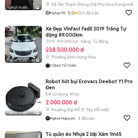
Xã Tân Thạnh Đông
(
Xã Phú Hòa Đông
mới)
1 phút trước
3
5.0
103
đã bán
Hưng Hồ
Xe Đẹp VinFast Fadil 2019 Trắng Tự
động 89.000km
2019
89.000 km
Xăng
Tự động
238.500.000 đ
Phường Bình Hưng Hòa
1 phút trước
20
CÔNG TỨ CHÍN
Robot hút bụi Ecovacs Deebot Y1 Pro
Đen
Đã sử dụng
Khác
2.000.000 đ
Phường Đại Mỗ
(
P. Tây Mỗ
mới)
1 phút trước
5
4
đã bán
Nghia Nguyen
Tủ quần áo Nhựa 2 lớp Xám 1m65