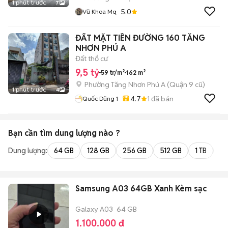
1 phút trước
7
5.0
Vũ Khoa Mq
ĐẤT MẶT TIỀN ĐƯỜNG 160 TĂNG
NHƠN PHÚ A
Đất thổ cư
9,5 tỷ
59 tr/m²
162 m²
Phường Tăng Nhơn Phú A (Quận 9 cũ)
1 phút trước
4
4.7
1
đã bán
Quốc Dũng 1
Bạn cần tìm
dung lượng
nào ?
Dung lượng:
64 GB
128 GB
256 GB
512 GB
1 TB
2 
Samsung A03 64GB Xanh Kèm sạc
Galaxy A03
64 GB
1.100.000 đ