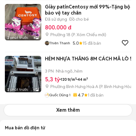
Giày patinCentosy mới 99%-Tặng bộ
bảo vệ tay chân
Đã sử dụng
Đồ cho bé
800.000 đ
Phường 18
(
P. Xóm Chiếu
mới)
2 phút trước
4
5.0
15
đã bán
Thiên Thanh
HẺM NHỰA THẲNG 8M CÁCH MÃ LÒ 5
3 PN
Nhà ngõ, hẻm
5,3 tỷ
120 tr/m²
44 m²
Phường Bình Hưng Hoà A
(
P. Bình Hưng Hòa
m
2 phút trước
5
4.7
1
đã bán
Quốc Dũng 1
Xem thêm
Mua bán đồ điện tử