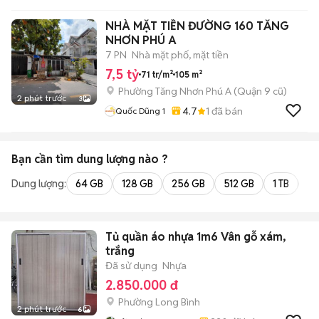
NHÀ MẶT TIỀN ĐƯỜNG 160 TĂNG
NHƠN PHÚ A
7 PN
Nhà mặt phố, mặt tiền
7,5 tỷ
71 tr/m²
105 m²
Phường Tăng Nhơn Phú A (Quận 9 cũ)
2 phút trước
3
4.7
1
đã bán
Quốc Dũng 1
Bạn cần tìm
dung lượng
nào ?
Dung lượng:
64 GB
128 GB
256 GB
512 GB
1 TB
2 
Tủ quần áo nhựa 1m6 Vân gỗ xám,
trắng
Đã sử dụng
Nhựa
2.850.000 đ
Phường Long Bình
2 phút trước
6