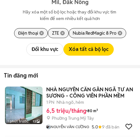
Mil, Đắk Nông
Hãy xóa một số bộ lọc hoặc thay đổi khu vực tìm 
kiếm để xem nhiều kết quả hơn
Điện thoại
ZTE
Nubia RedMagic 8 Pro
Đổi khu vực
Xóa tất cả bộ lọc
Tin đăng mới
NHÀ NGUYÊN CĂN GẦN NGÃ TƯ AN
SƯƠNG - CÔNG VIÊN PHẦN MỀM
1 PN
Nhà ngõ, hẻm
6,5 triệu/tháng
80 m²
Phường Trung Mỹ Tây
1 phút trước
12
5.0
9
đã bán
NGUYỄN VĂN CƯỜNG