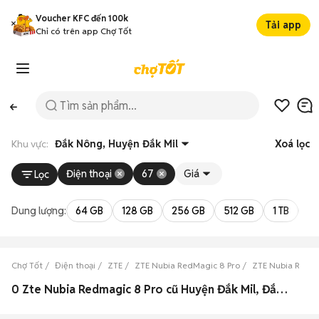
Voucher KFC đến 100k
Tải app
Chỉ có trên app Chợ Tốt
Khu vực:
Đắk Nông, Huyện Đắk Mil
Xoá lọc
Điện thoại
67
Giá
Lọc
Dung lượng:
64 GB
128 GB
256 GB
512 GB
1 TB
2 
Chợ Tốt
Điện thoại
ZTE
ZTE Nubia RedMagic 8 Pro
ZTE Nubia RedMa
0 Zte Nubia Redmagic 8 Pro cũ Huyện Đắk Mil, Đắk Nông đẹp