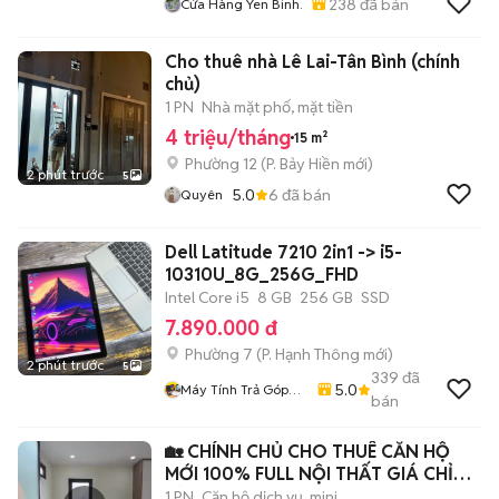
238
đã bán
Cửa Hàng Yen Binh.
Cho thuê nhà Lê Lai-Tân Bình (chính
chủ)
1 PN
Nhà mặt phố, mặt tiền
4 triệu/tháng
15 m²
Phường 12
(
P. Bảy Hiền
mới)
2 phút trước
5
5.0
6
đã bán
Quyên
Dell Latitude 7210 2in1 -> i5-
10310U_8G_256G_FHD
Intel Core i5
8 GB
256 GB
SSD
7.890.000 đ
Phường 7
(
P. Hạnh Thông
mới)
2 phút trước
5
339
đã
5.0
Máy Tính Trả Góp
bán
HCM
🏡 CHÍNH CHỦ CHO THUÊ CĂN HỘ
MỚI 100% FULL NỘI THẤT GIÁ CHỈ
TỪ 6.2 TRIỆ
1 PN
Căn hộ dịch vụ, mini