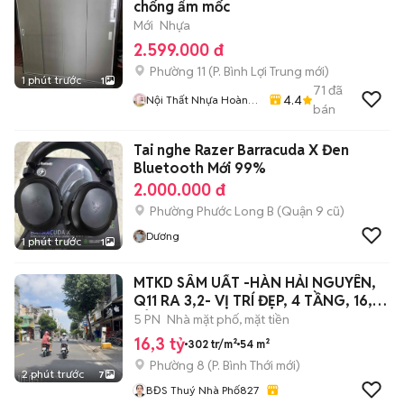
chống ẩm mốc
Mới
Nhựa
2.599.000 đ
Phường 11
(
P. Bình Lợi Trung
mới)
1 phút trước
1
71
đã
4.4
Nội Thất Nhựa Hoàng
bán
Quân
Tai nghe Razer Barracuda X Đen
Bluetooth Mới 99%
2.000.000 đ
Phường Phước Long B (Quận 9 cũ)
Dương
1 phút trước
1
MTKD SÂM UẤT -HÀN HẢI NGUYÊN,
Q11 RA 3,2- VỊ TRÍ ĐẸP, 4 TẦNG, 16,3
TỶ
5 PN
Nhà mặt phố, mặt tiền
16,3 tỷ
302 tr/m²
54 m²
Phường 8
(
P. Bình Thới
mới)
2 phút trước
7
BĐS Thuý Nhà Phố827