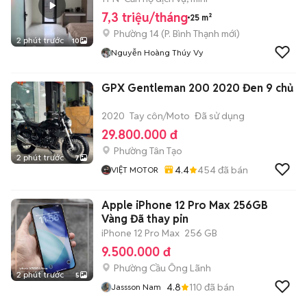
7,3 triệu/tháng
25 m²
Phường 14
(
P. Bình Thạnh
mới)
2 phút trước
10
Nguyễn Hoàng Thúy Vy
GPX Gentleman 200 2020 Đen 9 chủ
2020
Tay côn/Moto
Đã sử dụng
29.800.000 đ
Phường Tân Tạo
2 phút trước
7
4.4
454
đã bán
VIỆT MOTOR
Apple iPhone 12 Pro Max 256GB
Vàng Đã thay pin
iPhone 12 Pro Max
256 GB
9.500.000 đ
Phường Cầu Ông Lãnh
2 phút trước
5
4.8
110
đã bán
Jassson Nam