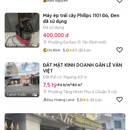
A
Alex Nguyen
Máy ép trái cây Philips 1101 Đỏ, Đen
đã sử dụng
Đã sử dụng
400.000 đ
Phường Đa Kao
(
P. Tân Định
mới)
1 phút trước
4
C
5.0
85
đã bán
Chị Bình
ĐẤT MẶT KINH DOANH GẦN LÊ VĂN
VIỆT
Đất thổ cư
Ngang 4,9 m
7,5 tỷ
94 tr/m²
80 m²
Phường Tăng Nhơn Phú A (Quận 9 cũ)
1 phút trước
3
5.0
6
đã bán
Duy Hoàng Land