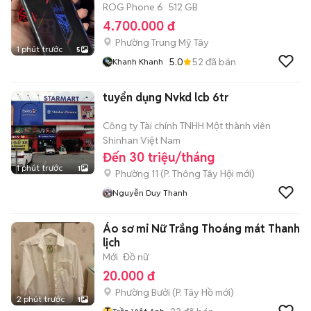
ROG Phone 6
512 GB
4.700.000 đ
Phường Trung Mỹ Tây
1 phút trước
5
5.0
52
đã bán
Khanh Khanh
tuyển dụng Nvkd lcb 6tr
Công ty Tài chính TNHH Một thành viên
Shinhan Việt Nam
Đến 30 triệu/tháng
1 phút trước
1
Phường 11
(
P. Thông Tây Hội
mới)
Nguyễn Duy Thanh
Áo sơ mi Nữ Trắng Thoáng mát Thanh
lịch
Mới
Đồ nữ
20.000 đ
Phường Bưởi
(
P. Tây Hồ
mới)
2 phút trước
1