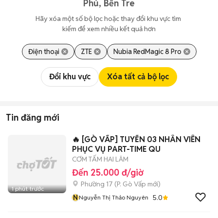
Phú, Bến Tre
Hãy xóa một số bộ lọc hoặc thay đổi khu vực tìm 
kiếm để xem nhiều kết quả hơn
Điện thoại
ZTE
Nubia RedMagic 8 Pro
Đổi khu vực
Xóa tất cả bộ lọc
Tin đăng mới
🔥 [GÒ VẤP] TUYỂN 03 NHÂN VIÊN
PHỤC VỤ PART-TIME QU
CƠM TẤM HAI LÂM
Đến 25.000 đ/giờ
Phường 17
(
P. Gò Vấp
mới)
1 phút trước
N
5.0
Nguyễn Thị Thảo Nguyên