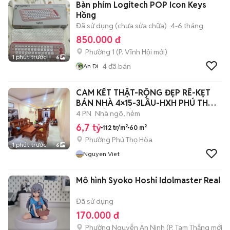
Bàn phím Logitech POP Icon Keys
Hồng
Đã sử dụng (chưa sửa chữa)
4-6 tháng
850.000 đ
Phường 1
(
P. Vĩnh Hội
mới)
1 phút trước
6
4
đã bán
An Di
CAM KẾT THẬT-RỘNG ĐẸP RẼ-KẸT
BÁN NHÀ 4×15-3LẦU-HXH PHÚ THỌ
HÒA TÂN PHÚ
4 PN
Nhà ngõ, hẻm
6,7 tỷ
112 tr/m²
60 m²
Phường Phú Thọ Hòa
1 phút trước
6
Nguyen Viet
Mô hình Syoko Hoshi Idolmaster Real
Đã sử dụng
170.000 đ
Phường Nguyễn An Ninh
(
P. Tam Thắng
mới)