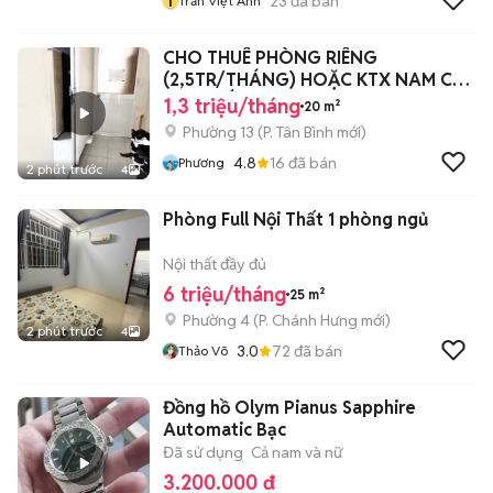
T
23
đã bán
Trần Việt Anh
CHO THUÊ PHÒNG RIÊNG
(2,5TR/THÁNG) HOẶC KTX NAM CÓ
NỘI THẤT
1,3 triệu/tháng
20 m²
Phường 13
(
P. Tân Bình
mới)
4.8
16
đã bán
Phương
2 phút trước
4
Phòng Full Nội Thất 1 phòng ngủ
Nội thất đầy đủ
6 triệu/tháng
25 m²
Phường 4
(
P. Chánh Hưng
mới)
2 phút trước
4
3.0
72
đã bán
Thảo Võ
Đồng hồ Olym Pianus Sapphire
Automatic Bạc
Đã sử dụng
Cả nam và nữ
3.200.000 đ