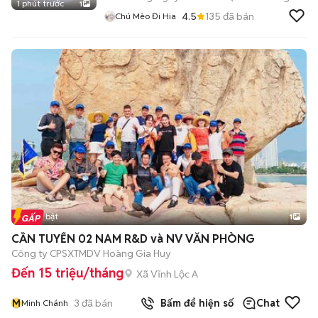
1 phút trước
1
4.5
135
đã bán
Chú Mèo Đi Hia
Tin nổi bật
1
CẦN TUYỂN 02 NAM R&D và NV VĂN PHÒNG
Công ty CPSXTMDV Hoàng Gia Huy
Đến 15 triệu/tháng
Xã Vĩnh Lộc A
M
3
đã bán
Bấm để hiện số
Chat
Minh Chánh