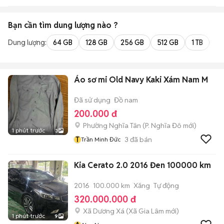
Bạn cần tìm
dung lượng
nào ?
Dung lượng:
64 GB
128 GB
256 GB
512 GB
1 TB
2 
Áo sơ mi Old Navy Kaki Xám Nam M
Đã sử dụng
Đồ nam
200.000 đ
Phường Nghĩa Tân
(
P. Nghĩa Đô
mới)
1 phút trước
3
T
3
đã bán
Trần Minh Đức
Kia Cerato 2.0 2016 Đen 100000 km
2016
100.000 km
Xăng
Tự động
320.000.000 đ
Xã Dương Xá
(
Xã Gia Lâm
mới)
1 phút trước
9