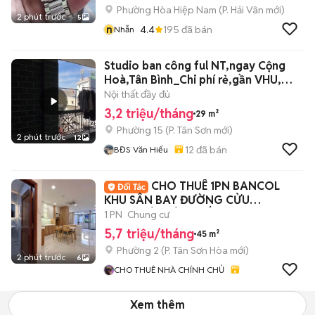
Phường Hòa Hiệp Nam
(
P. Hải Vân
mới)
2 phút trước
5
n
4.4
195
đã bán
Nhẫn
Studio ban công ful NT,ngay Cộng
Hoà,Tân Bình_Chi phí rẻ,gần VHU,
HUIT
Nội thất đầy đủ
3,2 triệu/tháng
29 m²
Phường 15
(
P. Tân Sơn
mới)
2 phút trước
12
12
đã bán
BĐS Văn Hiếu
CHO THUÊ 1PN BANCOL
KHU SÂN BAY ĐƯỜNG CỬU
LONG/YÊN YÊN THẾ SẠCH SẼ NEW
1 PN
Chung cư
5,7 triệu/tháng
45 m²
Phường 2
(
P. Tân Sơn Hòa
mới)
2 phút trước
6
CHO THUÊ NHÀ CHÍNH CHỦ
Xem thêm