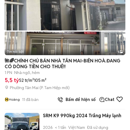
Tin nổi bật
5
🌺🌈CHÍNH CHỦ BÁN NHÀ TÂN MAI-BIÊN HOÀ.ĐANG
CÓ DÒNG TIỀN CHO THUÊ!!
1 PN
Nhà ngõ, hẻm
5,5 tỷ
52 tr/m²
105 m²
Phường Tân Mai
(
P. Tam Hiệp
mới)
H
11
đã bán
Bấm để hiện số
Chat
Hoàng
SRM K9 990kg 2024 Trắng Máy lạnh
2026
< 1 tấn
Việt Nam
Đã sử dụng