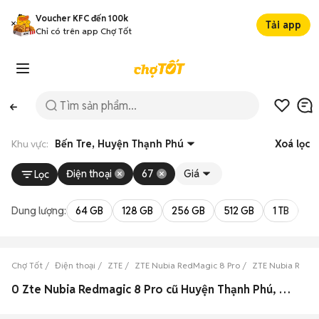
Voucher KFC đến 100k
Tải app
Chỉ có trên app Chợ Tốt
Khu vực:
Bến Tre, Huyện Thạnh Phú
Xoá lọc
Điện thoại
67
Giá
Lọc
Dung lượng:
64 GB
128 GB
256 GB
512 GB
1 TB
2 
Chợ Tốt
Điện thoại
ZTE
ZTE Nubia RedMagic 8 Pro
ZTE Nubia RedMa
0 Zte Nubia Redmagic 8 Pro cũ Huyện Thạnh Phú, Bến Tre đẹp