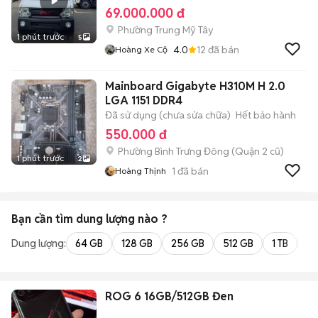
69.000.000 đ
Phường Trung Mỹ Tây
1 phút trước
5
4.0
12
đã bán
Hoàng Xe Cộ
Mainboard Gigabyte H310M H 2.0
LGA 1151 DDR4
Đã sử dụng (chưa sửa chữa)
Hết bảo hành
550.000 đ
Phường Bình Trưng Đông (Quận 2 cũ)
1 phút trước
2
1
đã bán
Hoàng Thịnh
Bạn cần tìm
dung lượng
nào ?
Dung lượng:
64 GB
128 GB
256 GB
512 GB
1 TB
2 
ROG 6 16GB/512GB Đen