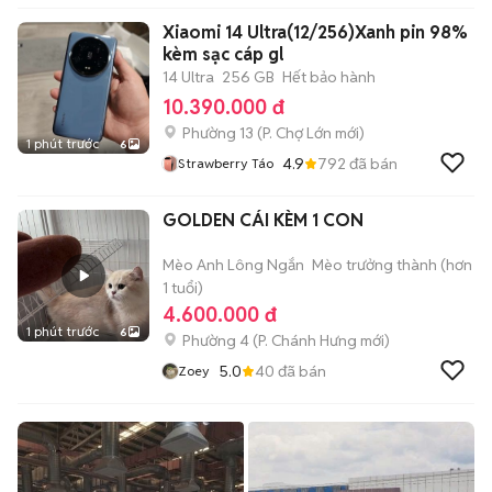
Tiếp BD SG Có GL
Xiaomi 14 Ultra(12/256)Xanh pin 98%
kèm sạc cáp gl
14 Ultra
256 GB
Hết bảo hành
10.390.000 đ
Phường 13
(
P. Chợ Lớn
mới)
1 phút trước
6
4.9
792
đã bán
Strawberry Táo
GOLDEN CÁI KÈM 1 CON
Mèo Anh Lông Ngắn
Mèo trưởng thành (hơn
1 tuổi)
4.600.000 đ
1 phút trước
6
Phường 4
(
P. Chánh Hưng
mới)
5.0
40
đã bán
Zoey