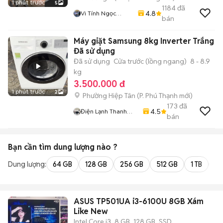
1 phút trước
5
1184
đã
4.8
Vi Tính Ngọc
bán
Trang
Máy giặt Samsung 8kg Inverter Trắng
Đã sử dụng
Đã sử dụng
Cửa trước (lồng ngang)
8 - 8.9
kg
3.500.000 đ
1 phút trước
2
Phường Hiệp Tân
(
P. Phú Thạnh
mới)
173
đã
4.5
Điện Lạnh Thanh
bán
Sang
Bạn cần tìm
dung lượng
nào ?
Dung lượng:
64 GB
128 GB
256 GB
512 GB
1 TB
2 
ASUS TP501UA i3-6100U 8GB Xám
Like New
Intel Core i3
8 GB
128 GB
SSD