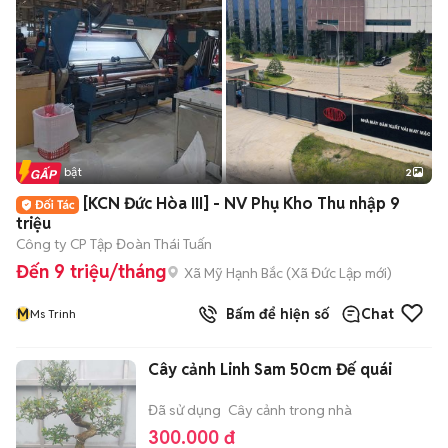
Tin nổi bật
2
[KCN Đức Hòa III] - NV Phụ Kho Thu nhập 9
triệu
Công ty CP Tập Đoàn Thái Tuấn
Đến 9 triệu/tháng
Xã Mỹ Hạnh Bắc
(
Xã Đức Lập
mới)
M
Bấm để hiện số
Chat
Ms Trinh
Cây cảnh Linh Sam 50cm Đế quái
Đã sử dụng
Cây cảnh trong nhà
300.000 đ