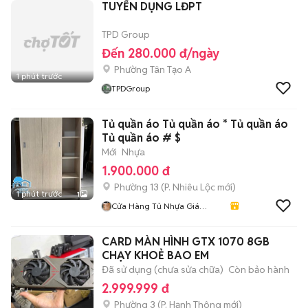
TUYỂN DỤNG LĐPT
TPD Group
Đến 280.000 đ/ngày
Phường Tân Tạo A
1 phút trước
TPDGroup
Tủ quần áo Tủ quần áo * Tủ quần áo
Tủ quần áo # $
Mới
Nhựa
1.900.000 đ
Phường 13
(
P. Nhiêu Lộc
mới)
1 phút trước
1
Cửa Hàng Tủ Nhựa Giá
Xưởng
CARD MÀN HÌNH GTX 1070 8GB
CHẠY KHOẺ BAO EM
Đã sử dụng (chưa sửa chữa)
Còn bảo hành
2.999.999 đ
Phường 3
(
P. Hạnh Thông
mới)