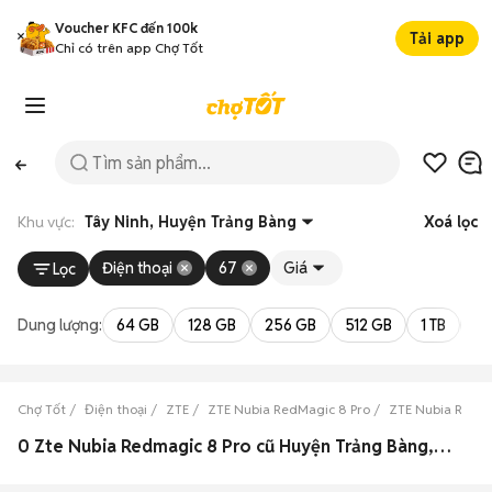
Voucher KFC đến 100k
Tải app
Chỉ có trên app Chợ Tốt
Khu vực:
Tây Ninh, Huyện Trảng Bàng
Xoá lọc
Điện thoại
67
Giá
Lọc
Dung lượng:
64 GB
128 GB
256 GB
512 GB
1 TB
2 
Chợ Tốt
Điện thoại
ZTE
ZTE Nubia RedMagic 8 Pro
ZTE Nubia RedMa
0 Zte Nubia Redmagic 8 Pro cũ Huyện Trảng Bàng, Tây Ninh đẹp