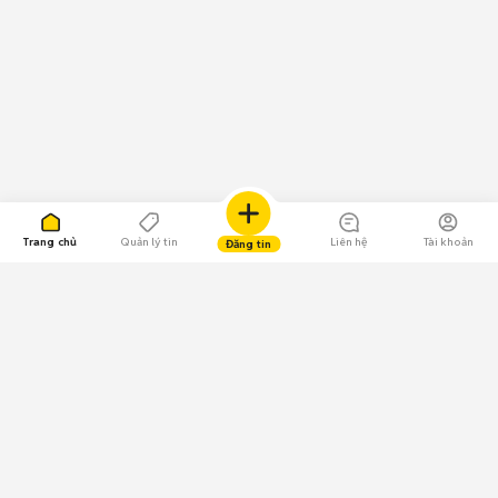
Trang chủ
Quản lý tin
Liên hệ
Tài khoản
Đăng tin
109.000 Bình chọn
Tải ứng dụng Chợ Tốt