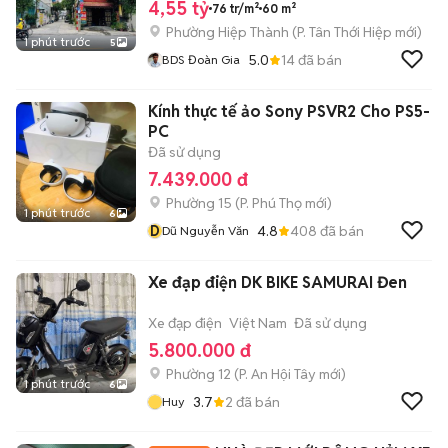
4,55 tỷ
76 tr/m²
60 m²
Phường Hiệp Thành
(
P. Tân Thới Hiệp
mới)
1 phút trước
5
5.0
14
đã bán
BDS Đoàn Gia
Kính thực tế ảo Sony PSVR2 Cho PS5-
PC
Đã sử dụng
7.439.000 đ
Phường 15
(
P. Phú Thọ
mới)
1 phút trước
6
D
4.8
408
đã bán
Dũ Nguyễn Văn
Xe đạp điện DK BIKE SAMURAI Đen
Xe đạp điện
Việt Nam
Đã sử dụng
5.800.000 đ
Phường 12
(
P. An Hội Tây
mới)
1 phút trước
6
3.7
2
đã bán
Huy