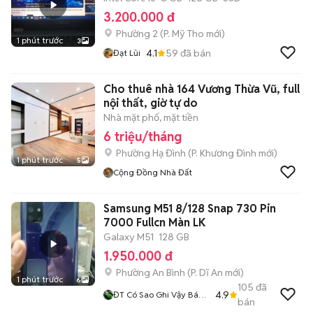
3.200.000 đ
Phường 2
(
P. Mỹ Tho
mới)
1 phút trước
3
4.1
59
đã bán
Đạt Lủi
Cho thuê nhà 164 Vương Thừa Vũ, full
nội thất, giờ tự do
Nhà mặt phố, mặt tiền
6 triệu/tháng
Phường Hạ Đình
(
P. Khương Đình
mới)
1 phút trước
5
Cộng Đồng Nhà Đất
Samsung M51 8/128 Snap 730 Pin
7000 Fullcn Màn LK
Galaxy M51
128 GB
1.950.000 đ
Phường An Bình
(
P. Dĩ An
mới)
1 phút trước
6
105
đã
4.9
ĐT Có Sao Ghi Vậy Bán
bán
Tại Nhà Có Ship Trực