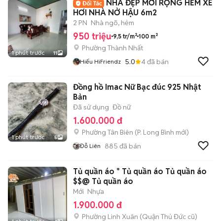
NHÀ ĐẸP MỚI RỘNG HẺM XE
HƠI NHÀ NỞ HẬU 6m2
2 PN
Nhà ngõ, hẻm
950 triệu
9,5 tr/m²
100 m²
Phường Thành Nhất
1 phút trước
11
5.0
4
đã bán
Hiếu HiFriendz
Đồng hồ Imac Nữ Bạc đúc 925 Nhật
Bản
Đã sử dụng
Đồ nữ
1.600.000 đ
Phường Tân Biên
(
P. Long Bình
mới)
1 phút trước
5
885
đã bán
Đỗ Liên
Tủ quần áo * Tủ quần áo Tủ quần áo
$$@ Tủ quần áo
Mới
Nhựa
1.900.000 đ
Phường Linh Xuân (Quận Thủ Đức cũ)