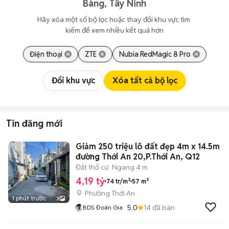
Bàng, Tây Ninh
Hãy xóa một số bộ lọc hoặc thay đổi khu vực tìm 
kiếm để xem nhiều kết quả hơn
Điện thoại
ZTE
Nubia RedMagic 8 Pro
Đổi khu vực
Xóa tất cả bộ lọc
Tin đăng mới
Giảm 250 triệu lô đất đẹp 4m x 14.5m
đường Thới An 20,P.Thới An, Q12
Đất thổ cư
Ngang 4 m
4,19 tỷ
74 tr/m²
57 m²
Phường Thới An
1 phút trước
3
5.0
14
đã bán
BDS Đoàn Gia