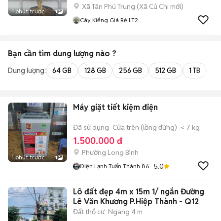
Xã Tân Phú Trung
(
Xã Củ Chi
mới)
1 phút trước
1
Cây Kiểng Giá Rẻ LT2
Bạn cần tìm
dung lượng
nào ?
Dung lượng:
64 GB
128 GB
256 GB
512 GB
1 TB
2 
Máy giặt tiết kiệm điện
Đã sử dụng
Cửa trên (lồng đứng)
< 7 kg
1.500.000 đ
Phường Long Bình
1 phút trước
1
5.0
Điện Lạnh Tuấn Thành 86
Lô đất đẹp 4m x 15m 1/ ngắn Đường
Lê Văn Khương P.Hiệp Thành - Q12
Đất thổ cư
Ngang 4 m