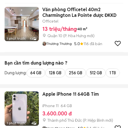
Văn phòng Officetel 40m2
Charmington La Pointe được ĐKKD
Officetel
13 triệu/tháng
40 m²
Quận 10
(
P. Hòa Hưng
mới)
1 phút trước
12
5.0
116
đã bán
Thương Thương
Bạn cần tìm
dung lượng
nào ?
Dung lượng:
64 GB
128 GB
256 GB
512 GB
1 TB
2 
Apple iPhone 11 64GB Tím
iPhone 11
64 GB
3.600.000 đ
Thành phố Thủ Đức
(
P. Hiệp Bình
mới)
1 phút trước
4