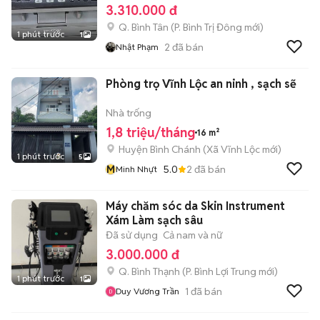
3.310.000 đ
Q. Bình Tân
(
P. Bình Trị Đông
mới)
1 phút trước
1
2
đã bán
Nhật Phạm
Phòng trọ Vĩnh Lộc an ninh , sạch sẽ
Nhà trống
1,8 triệu/tháng
16 m²
Huyện Bình Chánh
(
Xã Vĩnh Lộc
mới)
1 phút trước
5
M
5.0
2
đã bán
Minh Nhựt
Máy chăm sóc da Skin Instrument
Xám Làm sạch sâu
Đã sử dụng
Cả nam và nữ
3.000.000 đ
Q. Bình Thạnh
(
P. Bình Lợi Trung
mới)
1 phút trước
1
1
đã bán
Duy Vương Trần