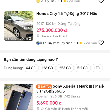
l
5.0
7
đã bán
Le Duy Hieu
Honda City 1.5 Tự Động 2017 Nâu
2017
100 km
Xăng
Tự động
275.000.000 đ
Huyện Hòa Thành
38 giây trước
15
5.0
12
đã bán
Ô Tô Huy Phát Tây Ninh
Bạn cần tìm
dung lượng
nào ?
Dung lượng:
64 GB
128 GB
256 GB
512 GB
1 TB
2 
Sony Xperia 1 Mark III ( Mark
3 ) 12GB|256GB
Xperia 1
256 GB
7-12 tháng
5.690.000 đ
Q. Gò Vấp
(
P. Hạnh Thông
mới)