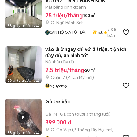
100 m2 – NGŨ HÀNH SƠN
Mặt bằng kinh doanh
25 triệu/tháng
100 m²
Q. Ngũ Hành Sơn
38 giây trước
12
7
đã
5.0
CĂN HỘ GIÁ TỐT ĐÀ
bán
NẴNG
vào là ở ngay chỉ với 2 triệu, tiện ích
đầy đủ, an ninh tốt
Nội thất đầy đủ
2,5 triệu/tháng
20 m²
Quận 7
(
P. Tân Mỹ
mới)
38 giây trước
3
N
Nguyenvy
Gà tre bắc
Gà Tre
Gà con (dưới 3 tháng tuổi)
399.000 đ
Q. Gò Vấp
(
P. Thông Tây Hội
mới)
38 giây trước
2