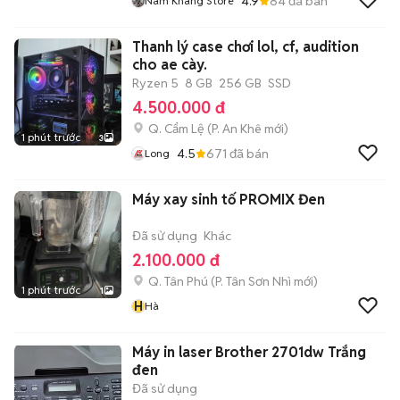
4.9
84
đã bán
Nam Khang Store
Thanh lý case chơi lol, cf, audition
cho ae cày.
Ryzen 5
8 GB
256 GB
SSD
4.500.000 đ
Q. Cẩm Lệ
(
P. An Khê
mới)
1 phút trước
3
4.5
671
đã bán
Long
Máy xay sinh tố PROMIX Đen
Đã sử dụng
Khác
2.100.000 đ
Q. Tân Phú
(
P. Tân Sơn Nhì
mới)
1 phút trước
1
H
Hà
Máy in laser Brother 2701dw Trắng
đen
Đã sử dụng