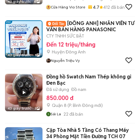
43 giây trước
6
4.7
412
đã bán
Cửa Hàng Vio Store
[ĐÔNG ANH] NHÂN VIÊN TƯ
VẤN BÁN HÀNG PANASONIC
CTY TNHH SỨC BẬT
Đến 12 triệu/tháng
Huyện Đông Anh
43 giây trước
1
Nguyễn Triệu Vy
Đồng hồ Swatch Nam Thép không gỉ
Đen Bạc
Đã sử dụng
Đồ nam
850.000 đ
Quận 8
(
P. Bình Đông
mới)
43 giây trước
3
22
đã bán
Sái La
Cặp Tòa Nhà 5 Tầng Có Thang Máy
34 Phòng Mặt Tiền Đường TCH 07