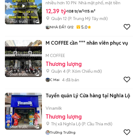
nhiều hơn 10 PN
Nhà mặt phố, mặt tiền
12,39 tỷ
108 tr/m²
115 m²
Quận 12
(
P. Trung Mỹ Tây
mới)
1 phút trước
11
5.0
NHÀ ĐẤT Q12
M COFFEE cần *** nhân viên phục vụ
M COFFEE
Thương lượng
Quận 4
(
P. Xóm Chiếu
mới)
1 phút trước
1
4
đã bán
C Mai
Tuyển quản Lý Cửa hàng tại Nghĩa Lộ
Vinamilk
Thương lượng
Thị xã Nghĩa Lộ
(
P. Cầu Thia
mới)
1 phút trước
1
Trường Trường