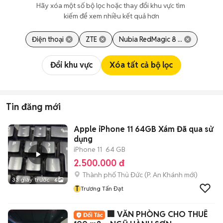
Hãy xóa một số bộ lọc hoặc thay đổi khu vực tìm 
kiếm để xem nhiều kết quả hơn
Điện thoại
ZTE
Nubia RedMagic 8 ...
Đổi khu vực
Xóa tất cả bộ lọc
Tin đăng mới
Apple iPhone 11 64GB Xám Đã qua sử
dụng
iPhone 11
64 GB
2.500.000 đ
Thành phố Thủ Đức
(
P. An Khánh
mới)
33 giây trước
6
T
Trương Tấn Đạt
🏢 VĂN PHÒNG CHO THUÊ