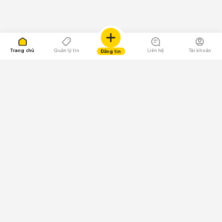
Trang chủ
Quản lý tin
Liên hệ
Tài khoản
Đăng tin
109.000 Bình chọn
Tải ứng dụng Chợ Tốt
Về Chợ Tốt
Quy chế sàn
Chính sách bảo mật
Giải quyết tranh chấp
CÔNG TY TNHH CHỢ TỐT - Người đại diện theo pháp luật:
Nguyễn Trọng Tấn; GPDKKD: 0312120782 do Sở KH & ĐT TP.HCM cấp ngày
11/01/2013;