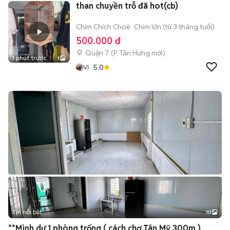
than chuyền trỗ đã hot(cb)
Chim Chích Choè
Chim lớn (từ 3 tháng tuổi)
500.000 đ
Quận 7
(
P. Tân Hưng
mới)
1 phút trước
1
5.0
Vĩ
Tin nổi bật
10
+
2
**Mình dư 1 phòng trống ( cách chợ Tân Mỹ 300m )