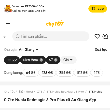
Voucher KFC đến 100k
Tải app
Chỉ có trên app Chợ Tốt
Khu vực:
An Giang
Xoá lọc
Điện thoại
67
Giá
Lọc
Dung lượng:
64 GB
128 GB
256 GB
512 GB
1 TB
2 
Chợ Tốt
Điện thoại
ZTE
ZTE Nubia RedMagic 8 Pro+
ZTE Nubia RedM
0 Zte Nubia Redmagic 8 Pro Plus cũ An Giang đẹp