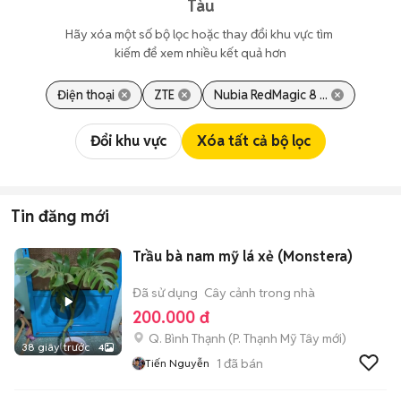
Tàu
Hãy xóa một số bộ lọc hoặc thay đổi khu vực tìm 
kiếm để xem nhiều kết quả hơn
Điện thoại
ZTE
Nubia RedMagic 8 ...
Đổi khu vực
Xóa tất cả bộ lọc
Tin đăng mới
Trầu bà nam mỹ lá xẻ (Monstera)
Đã sử dụng
Cây cảnh trong nhà
200.000 đ
Q. Bình Thạnh
(
P. Thạnh Mỹ Tây
mới)
38 giây trước
4
1
đã bán
Tiến Nguyễn