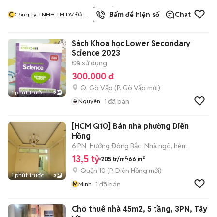
1244
đã
C
Bấm để hiện số
Chat
Công Ty TNHH TM DV Đầu
bán
Tư Và Xây Dựng Hải Đăng
Sách Khoa học Lower Secondary
Science 2023
Đã sử dụng
300.000 đ
Q. Gò Vấp
(
P. Gò Vấp
mới)
1 phút trước
2
1
đã bán
Nguyên
[HCM Q10] Bán nhà phường Diên
Hồng
6 PN
Hướng Đông Bắc
Nhà ngõ, hẻm
13,5 tỷ
205 tr/m²
66 m²
Quận 10
(
P. Diên Hồng
mới)
1 phút trước
3
M
1
đã bán
Minh
Cho thuê nhà 45m2, 5 tầng, 3PN, Tây