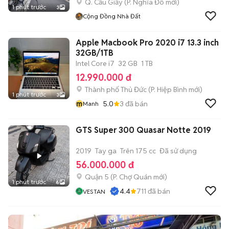
Q. Cầu Giấy
(
P. Nghĩa Đô
mới)
1 phút trước
3
Cộng Đồng Nhà Đất
Apple Macbook Pro 2020 i7 13.3 inch
32GB/1TB
Intel Core i7
32 GB
1 TB
12.990.000 đ
Thành phố Thủ Đức
(
P. Hiệp Bình
mới)
1 phút trước
3
m
5.0
3
đã bán
Manh
GTS Super 300 Quasar Notte 2019
2019
Tay ga
Trên 175 cc
Đã sử dụng
56.000.000 đ
Quận 5
(
P. Chợ Quán
mới)
1 phút trước
6
4.4
711
đã bán
VESTAN