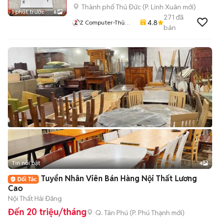
Thành phố Thủ Đức
(
P. Linh Xuân
mới)
1 phút trước
6
271
đã
4.8
Z Computer-Thủ
bán
Đức
Tin nổi bật
4
Tuyển Nhân Viên Bán Hàng Nội Thất Lương
Cao
Nội Thất Hải Đăng
Đến 20 triệu/tháng
Q. Tân Phú
(
P. Phú Thạnh
mới)