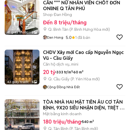
CẦN *** NỮ NHÂN VIÊN CHỐT ĐƠN
ONlINE Q TÂN PHÚ
Shop Đan Hồng
Đến 8 triệu/tháng
Q. Bình Tân
(
P. Bình Hưng Hòa
mới)
41 giây trước
2
5.0
1
đã bán
Dan Hong
CHDV Xây mới Cao cấp Nguyễn Ngọc
Vũ - Cầu Giấy
Căn hộ dịch vụ, mini
20 tỷ
333 tr/m²
60 m²
Q. Cầu Giấy
(
P. Yên Hòa
mới)
43 giây trước
5
Cộng Đồng Nhà Đất
TÒA NHÀ HAI MẶT TIỀN ÂU CƠ TÂN
BÌNH, 9X20 SIÊU NHẬN DIỆN, TRỆT 2
LẦU
Mặt bằng kinh doanh
180 triệu/tháng
540 m²
Q. Tân Bình
(
P. Tân Bình
mới)