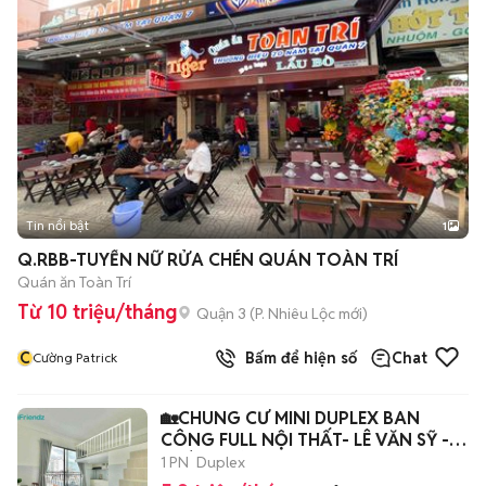
Tin nổi bật
1
Q.RBB-TUYỂN NỮ RỬA CHÉN QUÁN TOÀN TRÍ
Quán ăn Toàn Trí
Từ 10 triệu/tháng
Quận 3
(
P. Nhiêu Lộc
mới)
C
Bấm để hiện số
Chat
Cường Patrick
🏡CHUNG CƯ MINI DUPLEX BAN
CÔNG FULL NỘI THẤT- LÊ VĂN SỸ -
PHÚ NHUẬN
1 PN
Duplex