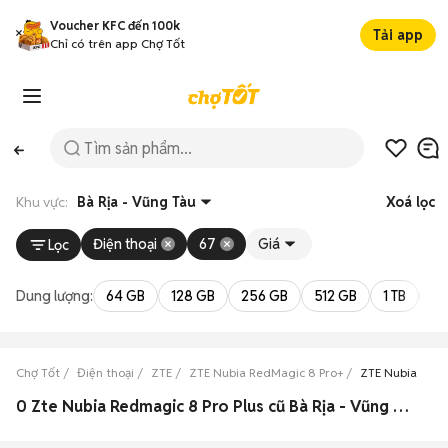
Voucher KFC đến 100k
Tải app
Chỉ có trên app Chợ Tốt
Khu vực:
Bà Rịa - Vũng Tàu
Xoá lọc
Điện thoại
67
Giá
Lọc
Dung lượng:
64 GB
128 GB
256 GB
512 GB
1 TB
2 
Chợ Tốt
Điện thoại
ZTE
ZTE Nubia RedMagic 8 Pro+
ZTE Nubia RedM
0 Zte Nubia Redmagic 8 Pro Plus cũ Bà Rịa - Vũng Tàu đẹp