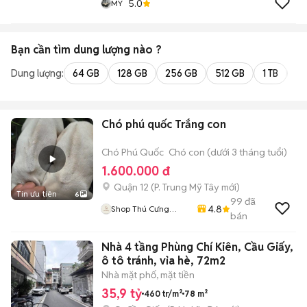
5.0
MY
Bạn cần tìm
dung lượng
nào ?
Dung lượng:
64 GB
128 GB
256 GB
512 GB
1 TB
2 
Chó phú quốc Trắng con
Chó Phú Quốc
Chó con (dưới 3 tháng tuổi)
1.600.000 đ
Quận 12
(
P. Trung Mỹ Tây
mới)
Tin ưu tiên
6
99
đã
4.8
Shop Thú Cưng
bán
PenTa
Nhà 4 tầng Phùng Chí Kiên, Cầu Giấy,
ô tô tránh, vỉa hè, 72m2
Nhà mặt phố, mặt tiền
35,9 tỷ
460 tr/m²
78 m²