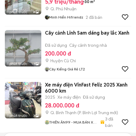
5,9 triệu/tháng
30 m²
Q. Phú Nhuận
1 phút trước
8
2
đã bán
Minh Hiển Hifriendz
Cây cảnh Linh Sam dáng bay lắc Xanh
Đã sử dụng
Cây cảnh trong nhà
200.000 đ
Huyện Củ Chi
1 phút trước
1
Cây Kiểng Giá Rẻ LT2
Xe máy điện VinFast Feliz 2025 Xanh
6000 km
2025
Xe máy điện
Đã sử dụng
28.000.000 đ
Q. Bình Thạnh
(
P. Bình Lợi Trung
mới)
1 phút trước
7
3
đã
THIÊN ÂN99 - MUA BÁN XE
bán
ĐIỆN SÀI GÒN