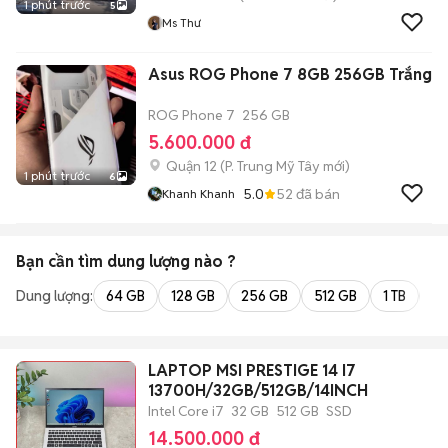
1 phút trước
5
Ms Thư
Asus ROG Phone 7 8GB 256GB Trắng
ROG Phone 7
256 GB
5.600.000 đ
Quận 12
(
P. Trung Mỹ Tây
mới)
1 phút trước
6
5.0
52
đã bán
Khanh Khanh
Bạn cần tìm
dung lượng
nào ?
Dung lượng:
64 GB
128 GB
256 GB
512 GB
1 TB
2 
LAPTOP MSI PRESTIGE 14 I7
13700H/32GB/512GB/14INCH
Intel Core i7
32 GB
512 GB
SSD
14.500.000 đ