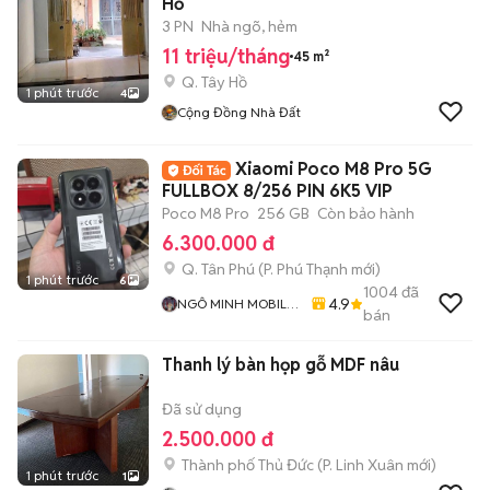
Hồ
3 PN
Nhà ngõ, hẻm
11 triệu/tháng
45 m²
Q. Tây Hồ
1 phút trước
4
Cộng Đồng Nhà Đất
Xiaomi Poco M8 Pro 5G
FULLBOX 8/256 PIN 6K5 VIP
Poco M8 Pro
256 GB
Còn bảo hành
6.300.000 đ
Q. Tân Phú
(
P. Phú Thạnh
mới)
1 phút trước
6
1004
đã
4.9
NGÔ MINH MOBILE
bán
SHOP
Thanh lý bàn họp gỗ MDF nâu
Đã sử dụng
2.500.000 đ
Thành phố Thủ Đức
(
P. Linh Xuân
mới)
1 phút trước
1