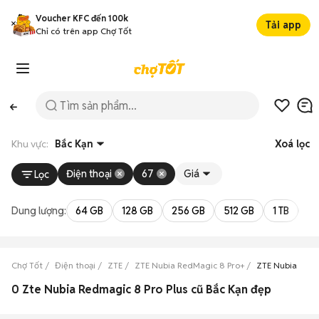
Voucher KFC đến 100k
Tải app
Chỉ có trên app Chợ Tốt
Khu vực:
Bắc Kạn
Xoá lọc
Điện thoại
67
Giá
Lọc
Dung lượng:
64 GB
128 GB
256 GB
512 GB
1 TB
2 
Chợ Tốt
Điện thoại
ZTE
ZTE Nubia RedMagic 8 Pro+
ZTE Nubia RedM
0 Zte Nubia Redmagic 8 Pro Plus cũ Bắc Kạn đẹp