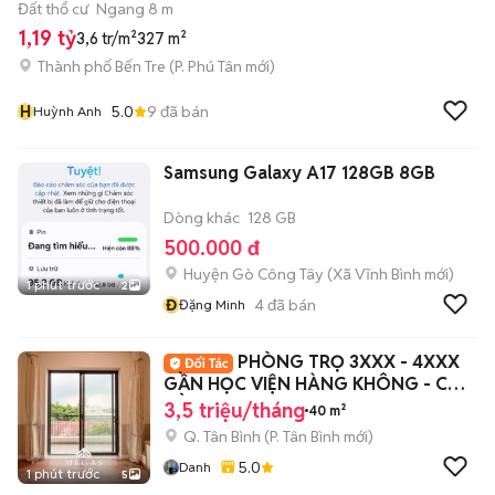
Đất thổ cư
Ngang 8 m
1,19 tỷ
3,6 tr/m²
327 m²
Thành phố Bến Tre
(
P. Phú Tân
mới)
H
5.0
9
đã bán
Huỳnh Anh
Samsung Galaxy A17 128GB 8GB
Dòng khác
128 GB
500.000 đ
Huyện Gò Công Tây
(
Xã Vĩnh Bình
mới)
1 phút trước
2
Đ
4
đã bán
Đặng Minh
PHÒNG TRỌ 3XXX - 4XXX
GẦN HỌC VIỆN HÀNG KHÔNG - CAO
ĐẲNG Y PNT
3,5 triệu/tháng
40 m²
Q. Tân Bình
(
P. Tân Bình
mới)
5.0
Danh
1 phút trước
5