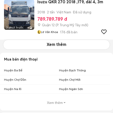
Isuzu QKR 270 2018 ,1T9, dài 4, 3m
2018
2 tấn
Việt Nam
Đã sử dụng
789.789.789 đ
Quận 12
(
P. Trung Mỹ Tây
mới)
3 phút trước
6
L
176
đã bán
Lê Văn Khoa
Xem thêm
Mua bán điện thoại
Huyện Ba Bể
Huyện Bạch Thông
Huyện Chợ Đồn
Huyện Chợ Mới
Huyện Na Rì
Huyện Ngân Sơn
Xem thêm