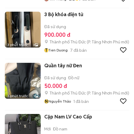
3 Bộ khóa điện tử
Đã sử dụng
900.000 đ
Thành phố Thủ Đức
(
P. Tăng Nhơn Phú
mới)
3 phút trước
3
T
7
đã bán
Tien Duong
Quần tây nữ Đen
Đã sử dụng
Đồ nữ
50.000 đ
Thành phố Thủ Đức
(
P. Tăng Nhơn Phú
mới)
3 phút trước
1
N
1
đã bán
Nguyễn Thảo
Cặp Nam LV Cao Cấp
Mới
Đồ nam