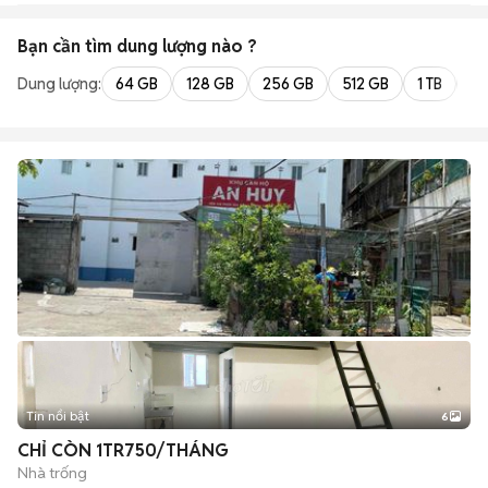
Bạn cần tìm
dung lượng
nào ?
Dung lượng:
64 GB
128 GB
256 GB
512 GB
1 TB
2 
Tin nổi bật
6
+
2
CHỈ CÒN 1TR750/THÁNG
Nhà trống