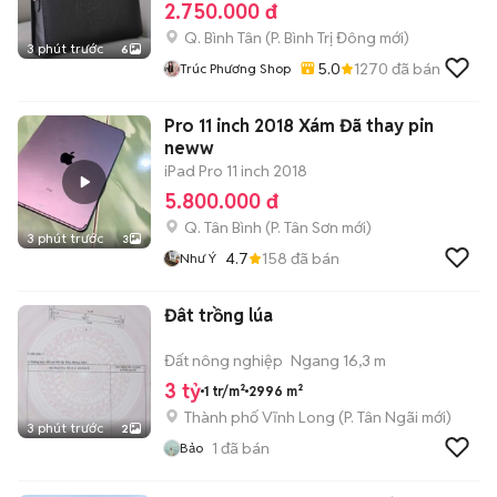
2.750.000 đ
Q. Bình Tân
(
P. Bình Trị Đông
mới)
3 phút trước
6
5.0
1270
đã bán
Trúc Phương Shop
Pro 11 inch 2018 Xám Đã thay pin
neww
iPad Pro 11 inch 2018
5.800.000 đ
Q. Tân Bình
(
P. Tân Sơn
mới)
3 phút trước
3
4.7
158
đã bán
Như Ý
Đât trồng lúa
Đất nông nghiệp
Ngang 16,3 m
3 tỷ
1 tr/m²
2996 m²
Thành phố Vĩnh Long
(
P. Tân Ngãi
mới)
3 phút trước
2
1
đã bán
Bảo