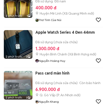
Đã sử dụng
Đồ nam
400.000 đ
Huyện Mê Linh
(
Xã Quang Minh
mới)
2 phút trước
1
Thơ Tình Của Núi
Apple Watch Series 4 Đen 44mm
Đã sử dụng (chưa sửa chữa)
1.300.000 đ
Huyện Bình Chánh
(
Xã Bình Hưng
mới)
2 phút trước
2
Nguyễn Hoàng Huy
Pass card màn hình
Đã sử dụng (chưa sửa chữa)
Còn bảo hành
6.900.000 đ
Q. Gò Vấp
(
P. An Nhơn
mới)
2 phút trước
2
Nguyễn Khang