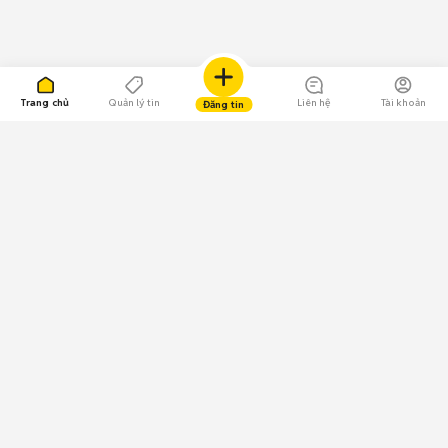
Trang chủ
Quản lý tin
Liên hệ
Tài khoản
Đăng tin
109.000 Bình chọn
Tải ứng dụng Chợ Tốt
Về Chợ Tốt
Quy chế sàn
Chính sách bảo mật
Giải quyết tranh chấp
CÔNG TY TNHH CHỢ TỐT - Người đại diện theo pháp luật:
Nguyễn Trọng Tấn; GPDKKD: 0312120782 do Sở KH & ĐT TP.HCM cấp ngày
11/01/2013;