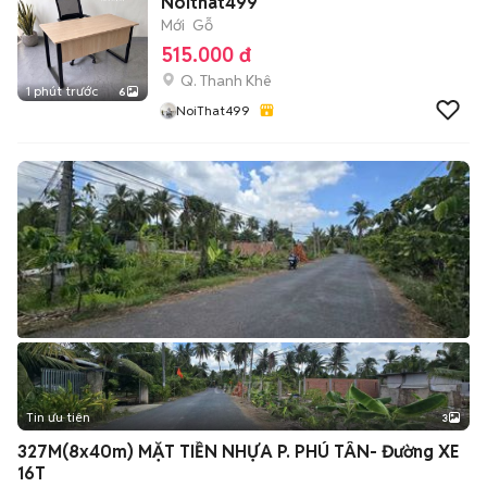
Noithat499
Mới
Gỗ
515.000 đ
Q. Thanh Khê
1 phút trước
6
NoiThat499
Tin ưu tiên
3
327M(8x40m) MẶT TIỀN NHỰA P. PHÚ TÂN- Đường XE
16T