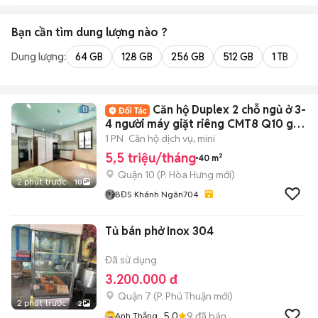
Bạn cần tìm
dung lượng
nào ?
Dung lượng:
64 GB
128 GB
256 GB
512 GB
1 TB
2 
Căn hộ Duplex 2 chỗ ngủ ở 3-
4 người máy giặt riêng CMT8 Q10 gần
UEH
1 PN
Căn hộ dịch vụ, mini
5,5 triệu/tháng
40 m²
Quận 10
(
P. Hòa Hưng
mới)
2 phút trước
10
BĐS Khánh Ngân704
Tủ bán phở Inox 304
Đã sử dụng
3.200.000 đ
Quận 7
(
P. Phú Thuận
mới)
2 phút trước
2
5.0
9
đã bán
Anh Thắng