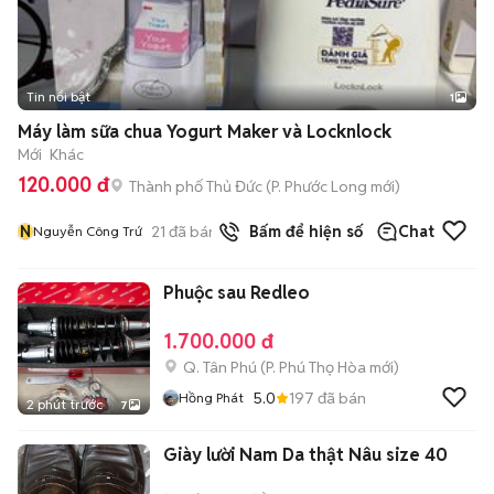
Tin nổi bật
1
Máy làm sữa chua Yogurt Maker và Locknlock
Mới
Khác
120.000 đ
Thành phố Thủ Đức
(
P. Phước Long
mới)
N
21
đã bán
Bấm để hiện số
Chat
Nguyễn Công Trứ
Phuộc sau Redleo
1.700.000 đ
Q. Tân Phú
(
P. Phú Thọ Hòa
mới)
5.0
197
đã bán
Hồng Phát
2 phút trước
7
Giày lười Nam Da thật Nâu size 40