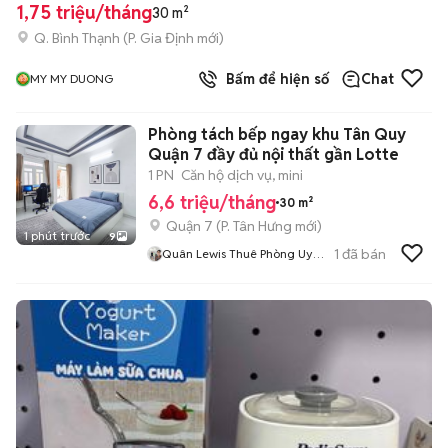
1,75 triệu/tháng
30 m²
Q. Bình Thạnh
(
P. Gia Định
mới)
Bấm để hiện số
Chat
MY MY DUONG
Phòng tách bếp ngay khu Tân Quy
Quận 7 đầy đủ nội thất gần Lotte
1 PN
Căn hộ dịch vụ, mini
6,6 triệu/tháng
30 m²
Quận 7
(
P. Tân Hưng
mới)
1 phút trước
9
1
đã bán
Quân Lewis Thuê Phòng Uy
Tín