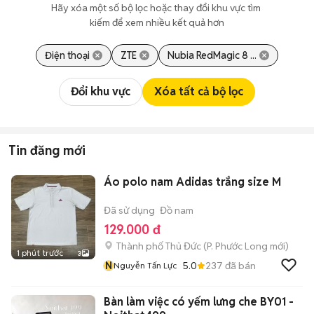
Hãy xóa một số bộ lọc hoặc thay đổi khu vực tìm 
kiếm để xem nhiều kết quả hơn
Điện thoại
ZTE
Nubia RedMagic 8 ...
Đổi khu vực
Xóa tất cả bộ lọc
Tin đăng mới
Áo polo nam Adidas trắng size M
Đã sử dụng
Đồ nam
129.000 đ
Thành phố Thủ Đức
(
P. Phước Long
mới)
1 phút trước
3
N
5.0
237
đã bán
Nguyễn Tấn Lực
Bàn làm việc có yếm lưng che BY01 -