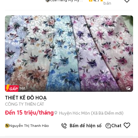
bán
Store
Tin nổi bật
1
THIẾT KẾ ĐỒ HOẠ
CÔNG TY THIÊN CÁT
Đến 15 triệu/tháng
Huyện Hóc Môn
(
Xã Bà Điểm
mới)
N
Bấm để hiện số
Chat
Nguyễn Thị Thanh Hảo