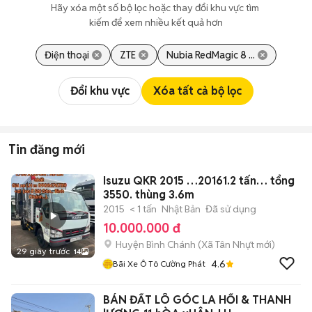
Hãy xóa một số bộ lọc hoặc thay đổi khu vực tìm 
kiếm để xem nhiều kết quả hơn
Điện thoại
ZTE
Nubia RedMagic 8 ...
Đổi khu vực
Xóa tất cả bộ lọc
Tin đăng mới
Isuzu QKR 2015 …20161.2 tấn… tổng
3550. thùng 3.6m
2015
< 1 tấn
Nhật Bản
Đã sử dụng
10.000.000 đ
Huyện Bình Chánh
(
Xã Tân Nhựt
mới)
29 giây trước
14
4.6
Bãi Xe Ô Tô Cường Phát
BÁN ĐẤT LÔ GÓC LA HỐI & THANH