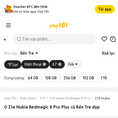
Voucher KFC đến 100k
Tải app
Chỉ có trên app Chợ Tốt
Khu vực:
Bến Tre
Xoá lọc
Điện thoại
67
Giá
Lọc
Dung lượng:
64 GB
128 GB
256 GB
512 GB
1 TB
2 
Chợ Tốt
Điện thoại
ZTE
ZTE Nubia RedMagic 8 Pro+
ZTE Nubia RedM
0 Zte Nubia Redmagic 8 Pro Plus cũ Bến Tre đẹp