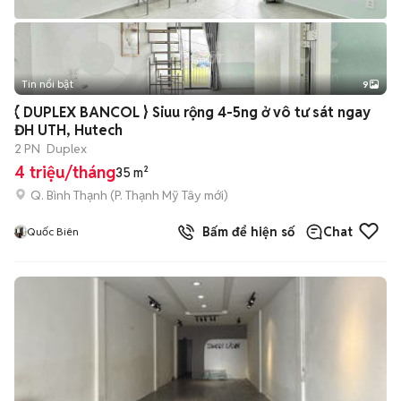
Tin nổi bật
9
+
2
{ DUPLEX BANCOL } Siuu rộng 4-5ng ở vô tư sát ngay
ĐH UTH, Hutech
2 PN
Duplex
4 triệu/tháng
35 m²
Q. Bình Thạnh
(
P. Thạnh Mỹ Tây
mới)
Bấm để hiện số
Chat
Quốc Biên