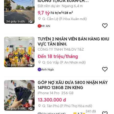
lƯƠNG 11,hÒA xUÂN-LH
O796.6̲4̲6̲.6͙3͙6
Đất nền dự án
Ngang 6,4 m
9,7 tỷ
76 tr/m²
128 m²
Q. Cẩm Lệ
(
P. Hòa Xuân
mới)
34 giây trước
3
Mr AN
TUYỂN 2 NHÂN VIÊN BÁN HÀNG KHU
VỰC TÂN BÌNH.
CÔNG TY TNHH TM& DV T&Z
Đến 18 triệu/tháng
Q. Gò Vấp
(
P. An Nhơn
mới)
34 giây trước
2
Anh Ngà
GÓP NỢ XẤU ĐƯA 5800 NHẬN MÁY
14PRO 128GB ZIN KENG
iPhone 14 Pro
256 GB
13.300.000 đ
Q. Tân Phú
(
P. Phú Thọ Hòa
mới)
34 giây trước
3
341
đã
4.7
Cửa Hàng Mỹ Mỹ