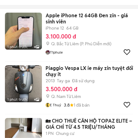
Apple iPhone 12 64GB Đen zin - giá
sinh viên
iPhone 12
64 GB
3.100.000 đ
Q. Bắc Từ Liêm
(
P. Phú Diễn
mới)
1 phút trước
4
T1phule
Piaggio Vespa LX ie máy zin tuyệt đối
chạy it
2013
Tay ga
Đã sử dụng
3.500.000 đ
Q. Nam Từ Liêm
1 phút trước
4
E
3.8
1
đã bán
E Thuý
🏡 CHO THUÊ CĂN HỘ TOPAZ ELITE –
GIÁ CHỈ TỪ 4.5 TRIỆU/THÁNG
1 PN
Chung cư