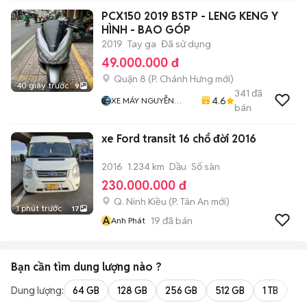
PCX150 2019 BSTP - LENG KENG Y
HÌNH - BAO GÓP
2019
Tay ga
Đã sử dụng
49.000.000 đ
Quận 8
(
P. Chánh Hưng
mới)
40 giây trước
9
341
đã
4.6
XE MÁY NGUYỄN
bán
MINH SƠN
xe Ford transit 16 chổ đời 2016
2016
1.234 km
Dầu
Số sàn
230.000.000 đ
Q. Ninh Kiều
(
P. Tân An
mới)
1 phút trước
17
A
19
đã bán
Anh Phát
Bạn cần tìm
dung lượng
nào ?
Dung lượng:
64 GB
128 GB
256 GB
512 GB
1 TB
2 