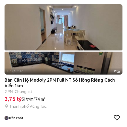
Tin ưu tiên
12
+
2
Bán Căn Hộ Medoly 2PN Full NT Sổ Hồng Riêng Cách
biển 1km
2 PN
Chung cư
3,75 tỷ
51 tr/m²
74 m²
Thành phố Vũng Tàu
Trần Phát