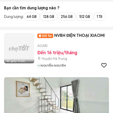
Bạn cần tìm
dung lượng
nào ?
Dung lượng:
64 GB
128 GB
256 GB
512 GB
1 TB
2 
NVBH ĐIỆN THOẠI XIAOMI
AGARI
Đến 16 triệu/tháng
Huyện Hà Trung
40 giây trước
NGUYỄN NGUYÊN