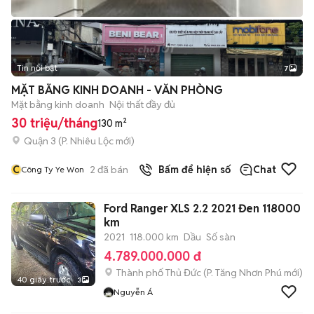
Tin nổi bật
7
+
2
MẶT BẰNG KINH DOANH - VĂN PHÒNG
Mặt bằng kinh doanh
Nội thất đầy đủ
30 triệu/tháng
130 m²
Quận 3
(
P. Nhiêu Lộc
mới)
C
2
đã bán
Bấm để hiện số
Chat
Công Ty Ye Won
Ford Ranger XLS 2.2 2021 Đen 118000
km
2021
118.000 km
Dầu
Số sàn
4.789.000.000 đ
Thành phố Thủ Đức
(
P. Tăng Nhơn Phú
mới)
40 giây trước
3
Nguyễn Á