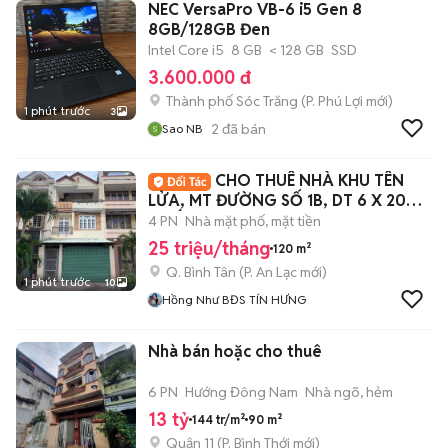
NEC VersaPro VB-6 i5 Gen 8
8GB/128GB Đen
Intel Core i5
8 GB
< 128 GB
SSD
3.600.000 đ
Thành phố Sóc Trăng
(
P. Phú Lợi
mới)
1 phút trước
3
2
đã bán
Sao NB
CHO THUÊ NHÀ KHU TÊN
LỬA, MT ĐƯỜNG SỐ 1B, DT 6 X 20M,
3 TẤM, 25 TR/th
4 PN
Nhà mặt phố, mặt tiền
25 triệu/tháng
120 m²
Q. Bình Tân
(
P. An Lạc
mới)
1 phút trước
10
Hồng Như BĐS TÍN HƯNG
Nhà bán hoặc cho thuê
6 PN
Hướng Đông Nam
Nhà ngõ, hẻm
13 tỷ
144 tr/m²
90 m²
Quận 11
(
P. Bình Thới
mới)