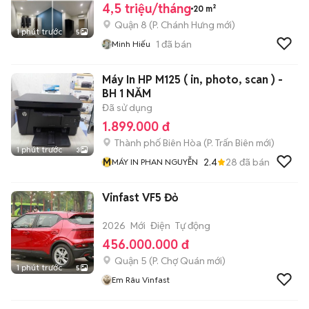
4,5 triệu/tháng
20 m²
Quận 8
(
P. Chánh Hưng
mới)
1 phút trước
5
1
đã bán
Minh Hiếu
Máy In HP M125 ( in, photo, scan ) -
BH 1 NĂM
Đã sử dụng
1.899.000 đ
Thành phố Biên Hòa
(
P. Trấn Biên
mới)
1 phút trước
3
M
2.4
28
đã bán
MÁY IN PHAN NGUYỄN
Vinfast VF5 Đỏ
2026
Mới
Điện
Tự động
456.000.000 đ
Quận 5
(
P. Chợ Quán
mới)
1 phút trước
5
Em Râu Vinfast