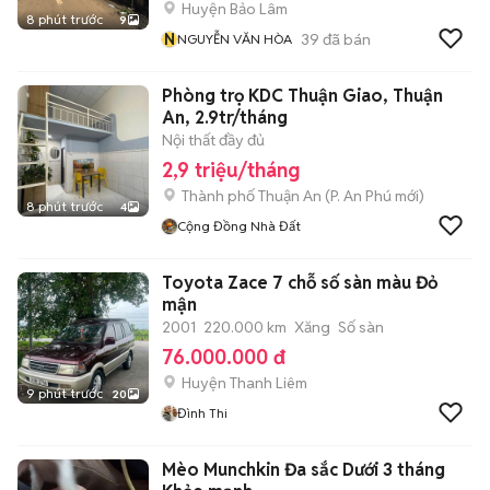
Huyện Bảo Lâm
8 phút trước
9
N
39
đã bán
NGUYỄN VĂN HÒA
Phòng trọ KDC Thuận Giao, Thuận
An, 2.9tr/tháng
Nội thất đầy đủ
2,9 triệu/tháng
Thành phố Thuận An
(
P. An Phú
mới)
8 phút trước
4
Cộng Đồng Nhà Đất
Toyota Zace 7 chỗ số sàn màu Đỏ
mận
2001
220.000 km
Xăng
Số sàn
76.000.000 đ
Huyện Thanh Liêm
9 phút trước
20
Đình Thi
Mèo Munchkin Đa sắc Dưới 3 tháng