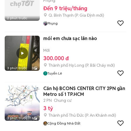
Phụng
Đến 9 triệu/tháng
Q. Bình Thạnh
(
P. Gia Định
mới)
2 phút trước
Phụng
mói em chưa sạc lân nào
Mới
300.000 đ
Thành phố Hạ Long
(
P. Bãi Cháy
mới)
3 phút trước
2
Tuyển Lê
Căn hộ BCONS CENTER CITY 2PN gần
Metro số 1 TP.HCM
2 PN
Chung cư
3 tỷ
Thành phố Thủ Đức
(
P. An Khánh
mới)
3 phút trước
5
Cộng Đồng Nhà Đất