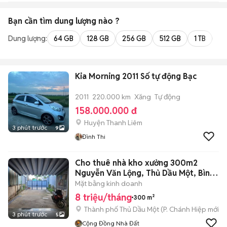
Bạn cần tìm
dung lượng
nào ?
Dung lượng:
64 GB
128 GB
256 GB
512 GB
1 TB
2 
Kia Morning 2011 Số tự động Bạc
2011
220.000 km
Xăng
Tự động
158.000.000 đ
Huyện Thanh Liêm
3 phút trước
9
Đình Thi
Cho thuê nhà kho xưởng 300m2
Nguyễn Văn Lộng, Thủ Dầu Một, Bình
Dương
Mặt bằng kinh doanh
8 triệu/tháng
300 m²
Thành phố Thủ Dầu Một
(
P. Chánh Hiệp
mới)
3 phút trước
5
Cộng Đồng Nhà Đất