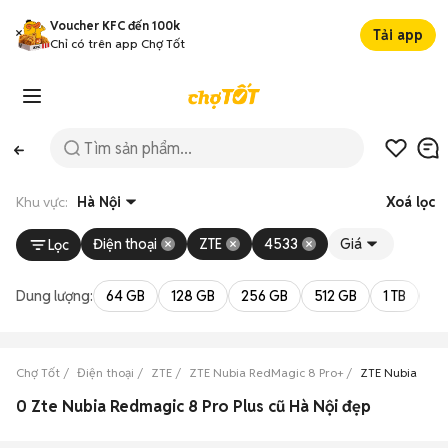
Voucher KFC đến 100k
Tải app
Chỉ có trên app Chợ Tốt
Khu vực:
Hà Nội
Xoá lọc
Điện thoại
ZTE
4533
Giá
Lọc
Dung lượng:
64 GB
128 GB
256 GB
512 GB
1 TB
2 
Chợ Tốt
Điện thoại
ZTE
ZTE Nubia RedMagic 8 Pro+
ZTE Nubia RedM
0 Zte Nubia Redmagic 8 Pro Plus cũ Hà Nội đẹp