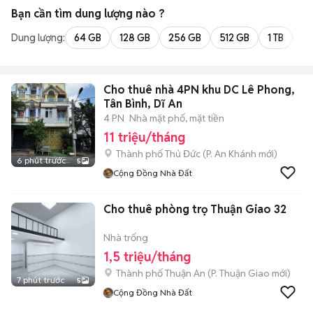
Bạn cần tìm
dung lượng
nào ?
Dung lượng:
64 GB
128 GB
256 GB
512 GB
1 TB
2 
Cho thuê nhà 4PN khu DC Lê Phong,
Tân Bình, Dĩ An
4 PN
Nhà mặt phố, mặt tiền
11 triệu/tháng
Thành phố Thủ Đức
(
P. An Khánh
mới)
6 phút trước
5
Cộng Đồng Nhà Đất
Cho thuê phòng trọ Thuận Giao 32
Nhà trống
1,5 triệu/tháng
Thành phố Thuận An
(
P. Thuận Giao
mới)
7 phút trước
5
Cộng Đồng Nhà Đất