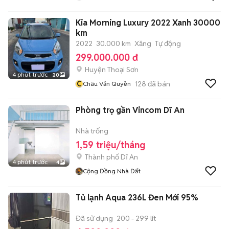
Kia Morning Luxury 2022 Xanh 30000
km
2022
30.000 km
Xăng
Tự động
299.000.000 đ
Huyện Thoại Sơn
4 phút trước
20
C
128
đã bán
Châu Văn Quyền
Phòng trọ gần Vincom Dĩ An
Nhà trống
1,59 triệu/tháng
Thành phố Dĩ An
4 phút trước
4
Cộng Đồng Nhà Đất
Tủ lạnh Aqua 236L Đen Mới 95%
Đã sử dụng
200 - 299 lít