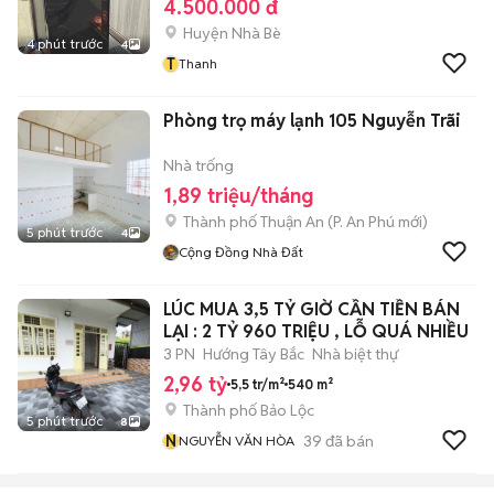
4.500.000 đ
Huyện Nhà Bè
4 phút trước
4
T
Thanh
Phòng trọ máy lạnh 105 Nguyễn Trãi
Nhà trống
1,89 triệu/tháng
Thành phố Thuận An
(
P. An Phú
mới)
5 phút trước
4
Cộng Đồng Nhà Đất
LÚC MUA 3,5 TỶ GIỜ CẦN TIỀN BÁN
LẠI : 2 TỶ 960 TRIỆU , LỖ QUÁ NHIỀU
3 PN
Hướng Tây Bắc
Nhà biệt thự
2,96 tỷ
5,5 tr/m²
540 m²
Thành phố Bảo Lộc
5 phút trước
8
N
39
đã bán
NGUYỄN VĂN HÒA