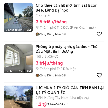
Cho thuê căn hộ mới tinh sát Bcon
Bee, Làng Đại học
Chung cư
3,5 triệu/tháng
Thành phố Thủ Đức
(
P. An Khánh
mới)
7 phút trước
5
Cộng Đồng Nhà Đất
Phòng trọ máy lạnh, gác đúc - Thủ
Dầu Một, Bình Dương
Nội thất đầy đủ
3 triệu/tháng
Thành phố Thủ Dầu Một
8 phút trước
5
Cộng Đồng Nhà Đất
LÚC MUA 2 TỶ GIỜ CẦN TIỀN BÁN LẠI
1,2 TỶ QUÁ TIẾC
2 PN
Hướng Tây Nam
Nhà biệt thự
1,2 tỷ
3 tr/m²
402 m²