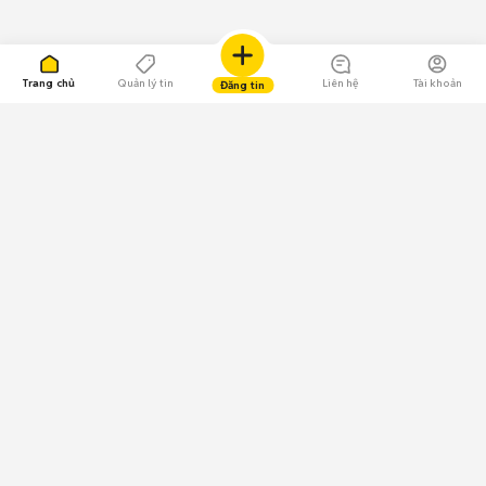
Trang chủ
Quản lý tin
Liên hệ
Tài khoản
Đăng tin
109.000 Bình chọn
Tải ứng dụng Chợ Tốt
Về Chợ Tốt
Quy chế sàn
Chính sách bảo mật
Giải quyết tranh chấp
CÔNG TY TNHH CHỢ TỐT - Người đại diện theo pháp luật:
Nguyễn Trọng Tấn; GPDKKD: 0312120782 do Sở KH & ĐT TP.HCM cấp ngày
11/01/2013;
GPMXH: 185/GP-BTTTT do Bộ Thông tin và Truyền thông
cấp ngày 09/07/2024 - Chịu trách nhiệm