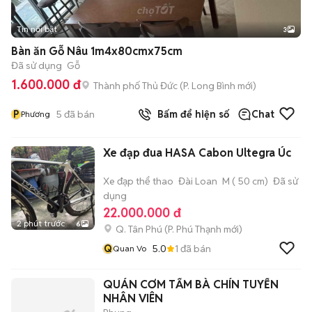
Tin nổi bật
3
Bàn ăn Gỗ Nâu 1m4x80cmx75cm
Đã sử dụng
Gỗ
1.600.000 đ
Thành phố Thủ Đức
(
P. Long Bình
mới)
P
5
đã bán
Bấm để hiện số
Chat
Phương
Xe đạp đua HASA Cabon Ultegra Úc
Xe đạp thể thao
Đài Loan
M ( 50 cm)
Đã sử
dụng
22.000.000 đ
2 phút trước
6
Q. Tân Phú
(
P. Phú Thạnh
mới)
Q
5.0
1
đã bán
Quan Vo
QUÁN CƠM TẤM BÀ CHÍN TUYỂN
NHÂN VIÊN