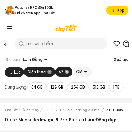
Voucher KFC đến 100k
Tải app
Chỉ có trên app Chợ Tốt
Khu vực:
Lâm Đồng
Xoá lọc
Điện thoại
67
Giá
Lọc
Dung lượng:
64 GB
128 GB
256 GB
512 GB
1 TB
2 
Chợ Tốt
Điện thoại
ZTE
ZTE Nubia RedMagic 8 Pro+
ZTE Nubia Red
0 Zte Nubia Redmagic 8 Pro Plus cũ Lâm Đồng đẹp