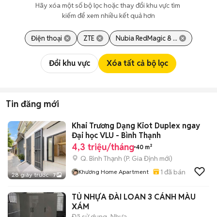
Hãy xóa một số bộ lọc hoặc thay đổi khu vực tìm 
kiếm để xem nhiều kết quả hơn
Điện thoại
ZTE
Nubia RedMagic 8 ...
Đổi khu vực
Xóa tất cả bộ lọc
Tin đăng mới
Khai Trương Dạng Kiot Duplex ngay
Đại học VLU - Bình Thạnh
4,3 triệu/tháng
40 m²
Q. Bình Thạnh
(
P. Gia Định
mới)
1
đã bán
Khương Home Apartment
28 giây trước
7
TỦ NHỰA ĐÀI LOAN 3 CÁNH MÀU
XÁM
Đã sử dụng
Nhựa