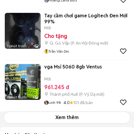
Hoàng Land BĐS
Tay cầm chơi game Logitech Đen Mới
99%
Mới
Cho tặng
Q. Gò Vấp
(
P. An Hội Đông
mới)
1 phút trước
1
T
Trần Văn Din
vga Msi 5060 8gb Ventus
Mới
961.245 đ
Thành phố Huế
(
P. Vỹ Dạ
mới)
1 phút trước
5
4.0
101
đã bán
Linh 98
Xem thêm