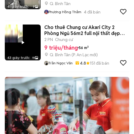
Q. Bình Tân
41 giây trước
7
4
đã bán
Phương Hồng Thắm
Cho thuê Chung cư Akari City 2
Phòng Ngủ 56m2 full nội thất đẹp
keng
2 PN
Chung cư
9 triệu/tháng
56 m²
Q. Bình Tân
(
P. An Lạc
mới)
43 giây trước
11
4.8
151
đã bán
Trần Ngọc Văn