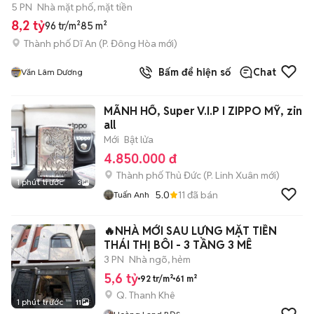
5 PN
Nhà mặt phố, mặt tiền
8,2 tỷ
96 tr/m²
85 m²
Thành phố Dĩ An
(
P. Đông Hòa
mới)
Bấm để hiện số
Chat
Văn Lâm Dương
MÃNH HỔ, Super V.I.P I ZIPPO MỸ, zin
all
Mới
Bật lửa
4.850.000 đ
Thành phố Thủ Đức
(
P. Linh Xuân
mới)
1 phút trước
3
5.0
11
đã bán
Tuấn Anh
🔥NHÀ MỚI SAU LƯNG MẶT TIỀN
THÁI THỊ BÔI - 3 TẦNG 3 MÊ
3 PN
Nhà ngõ, hẻm
5,6 tỷ
92 tr/m²
61 m²
Q. Thanh Khê
1 phút trước
11