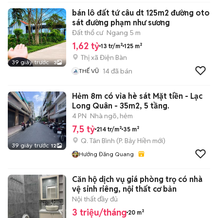
bán lô đất tứ câu dt 125m2 đường oto
sát đường phạm như sương
Đất thổ cư
Ngang 5 m
1,62 tỷ
13 tr/m²
125 m²
Thị xã Điện Bàn
39 giây trước
3
14
đã bán
THẾ VŨ
Hẻm 8m có vỉa hè sát Mặt tiền - Lạc
Long Quân - 35m2, 5 tầng.
4 PN
Nhà ngõ, hẻm
7,5 tỷ
214 tr/m²
35 m²
Q. Tân Bình
(
P. Bảy Hiền
mới)
39 giây trước
12
Hướng Đăng Quang
Căn hộ dịch vụ giá phòng trọ có nhà
vệ sinh riêng, nội thất cơ bản
Nội thất đầy đủ
3 triệu/tháng
20 m²