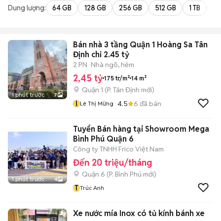
Dung lượng:
64 GB
128 GB
256 GB
512 GB
1 TB
2 
Bán nhà 3 tầng Quận 1 Hoàng Sa Tân
Định chỉ 2.45 tỷ
2 PN
Nhà ngõ, hẻm
2,45 tỷ
175 tr/m²
14 m²
Quận 1
(
P. Tân Định
mới)
1 phút trước
7
l
4.5
6
đã bán
Lê Thị Mừng
Tuyển Bán hàng tại Showroom Mega
Bình Phú Quận 6
Công ty TNHH Frico Việt Nam
Đến 20 triệu/tháng
Quận 6
(
P. Bình Phú
mới)
1 phút trước
4
T
Trúc Anh
Xe nước mía Inox có tủ kính bánh xe