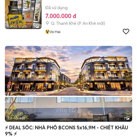
Đã sử dụng
7.000.000 đ
Q. Thanh Khê
(
P. An Khê
mới)
1 phút trước
3
V
Vo Hai
Tin nổi bật
7
+
2
⚡️ DEAL SỐC: NHÀ PHỐ BCONS 5x16,9M - CHIẾT KHẤU
9% ⚡️