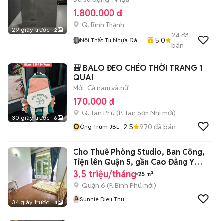
1.800.000 đ
Q. Bình Thạnh
29 giây trước
2
24
đã
5.0
Nội Thất Tủ Nhựa Đài
bán
Loan Minh Quân
🎒 BALO ĐEO CHÉO THỜI TRANG 1
QUAI
Mới
Cả nam và nữ
170.000 đ
Q. Tân Phú
(
P. Tân Sơn Nhì
mới)
30 giây trước
6
Ô
2.5
970
đã bán
Ông Trùm JBL
Cho Thuê Phòng Studio, Ban Công,
Tiện lên Quận 5, gần Cao Đẳng Y
Dược
3,5 triệu/tháng
25 m²
Quận 6
(
P. Bình Phú
mới)
Sunnie Dieu Thu
34 giây trước
4