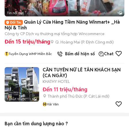
Tin nổi bật
1
Quản Lý Cửa Hàng Tiềm Năng Winmart+ _Hà
Nội & Tỉnh
Công ty CP Dịch vụ thương mại tổng hợp Wincommerce
Đến 15 triệu/tháng
Q. Hoàng Mai
(
P. Định Công
mới)
T
Bấm để hiện số
Chat
Tuyển Dụng WMP Miền Bắc
CẦN TUYỂN NỮ LỄ TÂN KHÁCH SẠN
(CA NGÀY)
KHATHY HOTEL
Đến 11 triệu/tháng
Thành phố Thủ Đức
(
P. Cát Lái
mới)
1 phút trước
1
H
Hải Vân
Bạn cần tìm
dung lượng
nào ?