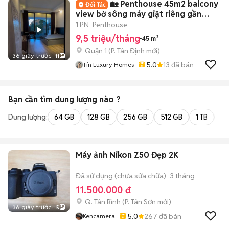
🏡 Penthouse 45m2 balcony
view bờ sông máy giặt riêng gần
Thảo Cầm Viên
1 PN
Penthouse
9,5 triệu/tháng
45 m²
Quận 1
(
P. Tân Định
mới)
36 giây trước
11
5.0
13
đã bán
Tín Luxury Homes
Bạn cần tìm
dung lượng
nào ?
Dung lượng:
64 GB
128 GB
256 GB
512 GB
1 TB
2 
Máy ảnh Nikon Z50 Đẹp 2K
Đã sử dụng (chưa sửa chữa)
3 tháng
11.500.000 đ
Q. Tân Bình
(
P. Tân Sơn
mới)
36 giây trước
5
5.0
267
đã bán
Kencamera