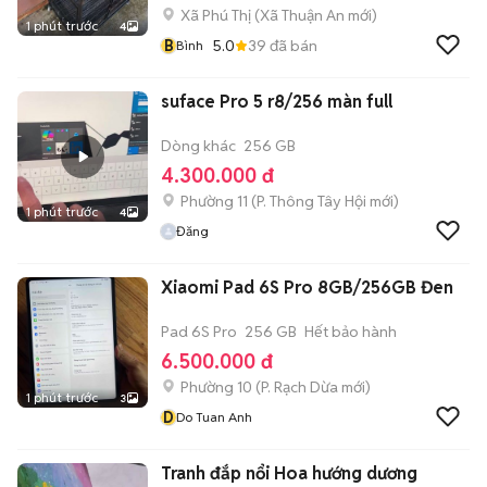
Xã Phú Thị
(
Xã Thuận An
mới)
1 phút trước
4
B
5.0
39
đã bán
Bình
suface Pro 5 r8/256 màn full
Dòng khác
256 GB
4.300.000 đ
Phường 11
(
P. Thông Tây Hội
mới)
1 phút trước
4
Đăng
Xiaomi Pad 6S Pro 8GB/256GB Đen
Pad 6S Pro
256 GB
Hết bảo hành
6.500.000 đ
Phường 10
(
P. Rạch Dừa
mới)
1 phút trước
3
D
Do Tuan Anh
Tranh đắp nổi Hoa hướng dương