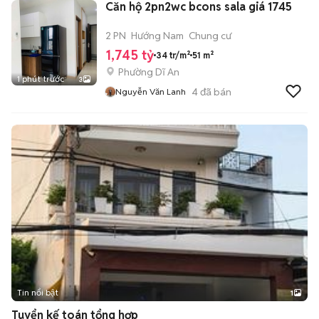
Căn hộ 2pn2wc bcons sala giá 1745
2 PN
Hướng Nam
Chung cư
1,745 tỷ
34 tr/m²
51 m²
Phường Dĩ An
1 phút trước
3
4
đã bán
Nguyễn Văn Lanh
Tin nổi bật
1
Tuyển kế toán tổng hợp