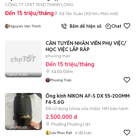
CÔNG TY CPKT TKXD THANH LONG
Đến 15 triệu/tháng
Xã Tân Xuân
(
Xã Hóc Môn
mới)
Bấm để hiện số
Chat
Nguyen Van Thinh
CẦN TUYỂN NHÂN VIÊN PHỤ VIỆC/
HỌC VIỆC LẮP RÁP
phuong tran
Đến 15 triệu/tháng
Xã Bà Điểm
1 phút trước
Phuong Tran
Ống kính NIKON AF-S DX 55-200MM
F4-5.6G
Đã sử dụng (chưa sửa chữa)
Hết bảo hành
2.500.000 đ
Phường Phương Liệt
1 phút trước
4
L
4
đã bán
Lưu Phúc Đạt