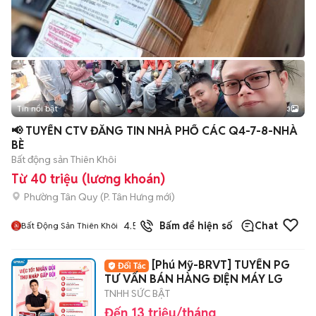
Tin nổi bật
3
📢 TUYỂN CTV ĐĂNG TIN NHÀ PHỐ CÁC Q4-7-8-NHÀ
BÈ
Bất động sản Thiên Khôi
Từ 40 triệu (lương khoán)
Phường Tân Quy
(
P. Tân Hưng
mới)
4.5
Bấm để hiện số
Chat
Bất Động Sản Thiên Khôi
[Phú Mỹ-BRVT] TUYỂN PG
TƯ VẤN BÁN HÀNG ĐIỆN MÁY LG
TNHH SỨC BẬT
Đến 13 triệu/tháng