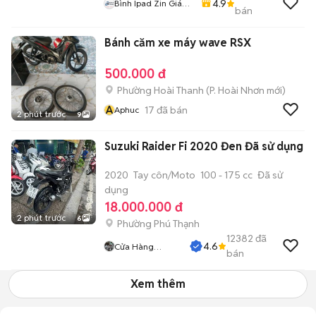
4.9
Bình Ipad Zin Giá
bán
Tốt
Bánh căm xe máy wave RSX
500.000 đ
Phường Hoài Thanh
(
P. Hoài Nhơn
mới)
A
17
đã bán
Aphuc
2 phút trước
9
Suzuki Raider Fi 2020 Đen Đã sử dụng
2020
Tay côn/Moto
100 - 175 cc
Đã sử
dụng
18.000.000 đ
2 phút trước
6
Phường Phú Thạnh
12382
đã
4.6
Cửa Hàng
bán
Tuanduy
Xem thêm