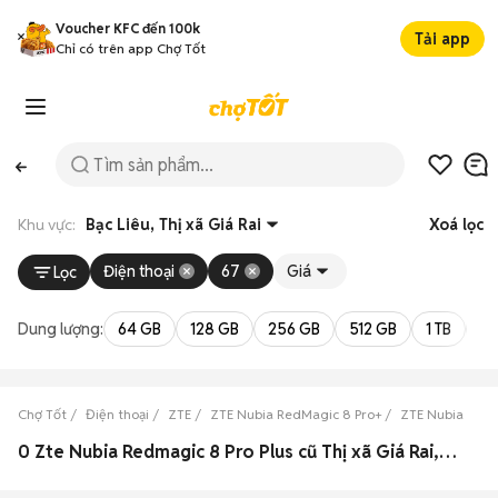
Voucher KFC đến 100k
Tải app
Chỉ có trên app Chợ Tốt
Khu vực:
Bạc Liêu, Thị xã Giá Rai
Xoá lọc
Điện thoại
67
Giá
Lọc
Dung lượng:
64 GB
128 GB
256 GB
512 GB
1 TB
2 
Chợ Tốt
Điện thoại
ZTE
ZTE Nubia RedMagic 8 Pro+
ZTE Nubia RedM
0 Zte Nubia Redmagic 8 Pro Plus cũ Thị xã Giá Rai, Bạc Liêu đẹp