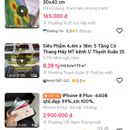
30x40 cm
Đã sử dụng
Tranh ảnh, khung tranh
165.000 đ
Phường 10
(
P. Gò Vấp
mới)
1 phút trước
2
5.0
9
đã bán
Dương Thi
Siêu Phẩm 4,4m x 18m. 5 Tầng Có
Thang Máy MT kênh 1/ Thạnh Xuân 25
5 PN
Nhà ngõ, hẻm
8,28 tỷ
110 tr/m²
75 m²
Phường Thạnh Xuân
(
P. Thới An
mới)
1 phút trước
12
5.0
NHÀ ĐẤT Q12
IPhone 8 Plus- 64GB
qtế,đẹp 99%,zin 100%,
iPhone 8 Plus
64 GB
1 tháng
2.900.000 đ
Phường 1
(
P. Hạnh Thông
mới)
2 phút trước
5
126
đã