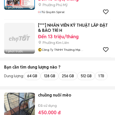
Phường Phú Mỹ
1 phút trước
1
Tú Quyên Spiral
[***] NHÂN VIÊN KỸ THUẬT LẮP ĐẶT
& BẢO TRÌ H
Đến 13 triệu/tháng
Phường Kim Liên
C
Công Ty TNHH Thương Mại
1 phút trước
Giải Pháp Ưu Việt
Bạn cần tìm
dung lượng
nào ?
Dung lượng:
64 GB
128 GB
256 GB
512 GB
1 TB
2 
chuồng nuôi mèo
Đã sử dụng
450.000 đ