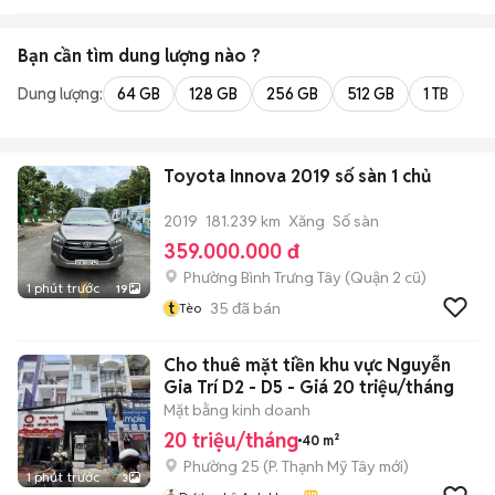
Bạn cần tìm
dung lượng
nào ?
Dung lượng:
64 GB
128 GB
256 GB
512 GB
1 TB
2 
Toyota Innova 2019 số sàn 1 chủ
2019
181.239 km
Xăng
Số sàn
359.000.000 đ
Phường Bình Trưng Tây (Quận 2 cũ)
1 phút trước
19
t
35
đã bán
Tèo
Cho thuê mặt tiền khu vực Nguyễn
Gia Trí D2 - D5 - Giá 20 triệu/tháng
Mặt bằng kinh doanh
20 triệu/tháng
40 m²
Phường 25
(
P. Thạnh Mỹ Tây
mới)
1 phút trước
3