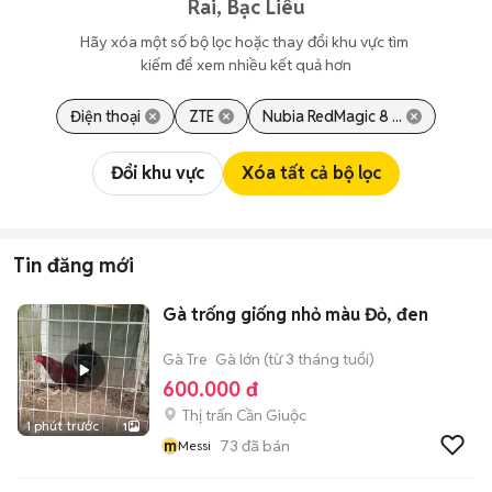
Rai, Bạc Liêu
Hãy xóa một số bộ lọc hoặc thay đổi khu vực tìm 
kiếm để xem nhiều kết quả hơn
Điện thoại
ZTE
Nubia RedMagic 8 ...
Đổi khu vực
Xóa tất cả bộ lọc
Tin đăng mới
Gà trống giống nhỏ màu Đỏ, đen
Gà Tre
Gà lớn (từ 3 tháng tuổi)
600.000 đ
Thị trấn Cần Giuộc
1 phút trước
1
m
73
đã bán
Messi