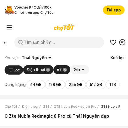
Voucher KFC đến 100k
Tải app
Chỉ có trên app Chợ Tốt
Khu vực:
Thái Nguyên
Xoá lọc
Điện thoại
67
Giá
Lọc
Dung lượng:
64 GB
128 GB
256 GB
512 GB
1 TB
2 
Chợ Tốt
Điện thoại
ZTE
ZTE Nubia RedMagic 8 Pro
ZTE Nubia RedMa
0 Zte Nubia Redmagic 8 Pro cũ Thái Nguyên đẹp