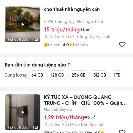
LUU THANH HAI 77A
cho thuê nhà nguyên căn
Hoang Van Thu , PN ,
TPHCM
5 PN
Hướng Tây
Nhà ngõ, hẻm
15 triệu/tháng
53 m²
Q. Gò Vấp
(
P. Thông Tây Hội
mới)
3 phút trước
11
c
4.0
1
đã bán
Chị Mai
Bạn cần tìm
dung lượng
nào ?
Dung lượng:
64 GB
128 GB
256 GB
512 GB
1 TB
2 
KÝ TÚC XÁ – ĐƯỜNG QUANG
TRUNG - CHÍNH CHỦ 100% – Quận
GÒ VẤP
Nội thất đầy đủ
1,29 triệu/tháng
90 m²
Q. Gò Vấp
(
P. An Hội Tây
mới)
3 phút trước
8
4.0
Ký Túc Xá Cao Cấp Sài Gòn