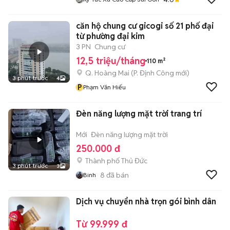
căn hộ chung cư gicogi số 21 phố đại
từ phường đại kim
3 PN
Chung cư
12,5 triệu/tháng
110 m²
Q. Hoàng Mai
(
P. Định Công
mới)
3 phút trước
4
P
Phạm Văn Hiếu
Đèn năng lượng mặt trời trang trí
Mới
Đèn năng lượng mặt trời
250.000 đ
Thành phố Thủ Đức
3 phút trước
3
8
đã bán
Binh
Dịch vụ chuyển nhà trọn gói bình dân
Từ 99.999 đ