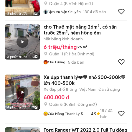
Quận 4
(
P. Vĩnh Hội
mới)
1304
đã bán
Dịch Vụ Vận Chuyển
3 phút trước
1
cho Thuê mặt bằng 26m², có sân
trước 25m², hẻm hông 6m
Mặt bằng kinh doanh
6 triệu/tháng
26 m²
Quận 11
(
P. Hòa Bình
mới)
3 phút trước
5
5
đã bán
Chú Lương
Xe đạp thanh lý❤️💚 nhỏ 200-300k💛
lớn 400-500k
Xe đạp phổ thông
Việt Nam
Đã sử dụng
600.000 đ
Quận 8
(
P. Bình Đông
mới)
4 phút trước
7
187
đã
4.9
Cửa Hàng Thanh Lý Đồ
bán
Cũ Mới
Ford Ranger WT 2022 2.0 Full Tự động