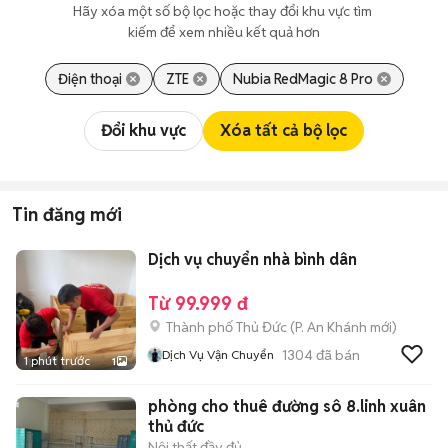
Hãy xóa một số bộ lọc hoặc thay đổi khu vực tìm 
kiếm để xem nhiều kết quả hơn
Điện thoại
ZTE
Nubia RedMagic 8 Pro
Đổi khu vực
Xóa tất cả bộ lọc
Tin đăng mới
Dịch vụ chuyển nhà bình dân
Từ 99.999 đ
Thành phố Thủ Đức
(
P. An Khánh
mới)
1304
đã bán
Dịch Vụ Vận Chuyển
1 phút trước
1
phòng cho thuê đường sô 8.linh xuân
thủ đức
Nội thất đầy đủ