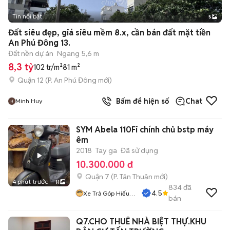
Tin nổi bật
5
Đất siêu đẹp, giá siêu mềm 8.x, cần bán đất mặt tiền
An Phú Đông 13.
Đất nền dự án
Ngang 5,6 m
8,3 tỷ
102 tr/m²
81 m²
Quận 12
(
P. An Phú Đông
mới)
Bấm để hiện số
Chat
Minh Huy
SYM Abela 110Fi chính chủ bstp máy
êm
2018
Tay ga
Đã sử dụng
10.300.000 đ
Quận 7
(
P. Tân Thuận
mới)
4 phút trước
11
834
đã
4.5
Xe Trả Góp Hiếu
bán
CT
Q7.CHO THUÊ NHÀ BIỆT THỰ.KHU