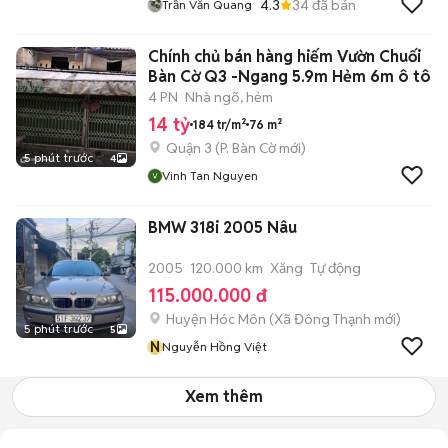
4.3
34
đã bán
Trần Văn Quang
Chính chủ bán hàng hiếm Vườn Chuối
Bàn Cờ Q3 -Ngang 5.9m Hẻm 6m ô tô
4 PN
Nhà ngõ, hẻm
14 tỷ
184 tr/m²
76 m²
Quận 3
(
P. Bàn Cờ
mới)
5 phút trước
4
Vinh Tan Nguyen
BMW 318i 2005 Nâu
2005
120.000 km
Xăng
Tự động
115.000.000 đ
Huyện Hóc Môn
(
Xã Đông Thạnh
mới)
5 phút trước
5
N
Nguyễn Hồng Việt
Xem thêm