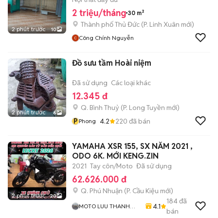
2 triệu/tháng
30 m²
Thành phố Thủ Đức
(
P. Linh Xuân
mới)
2 phút trước
10
Công Chính Nguyễn
Đồ sưu tầm Hoài niệm
Đã sử dụng
Các loại khác
12.345 đ
Q. Bình Thuỷ
(
P. Long Tuyền
mới)
2 phút trước
6
P
4.2
220
đã bán
Phong
YAMAHA XSR 155, SX NĂM 2021 ,
ODO 6K. MỚI KENG.ZIN
2021
Tay côn/Moto
Đã sử dụng
62.626.000 đ
Q. Phú Nhuận
(
P. Cầu Kiệu
mới)
2 phút trước
20
184
đã
4.1
MOTO LUU THANH
bán
HAI-Cua Hang MOTO