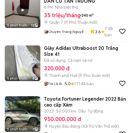
DÂN CƯ TẤN TRƯỜNG
6 PN
Nhà biệt thự
35 triệu/tháng
240 m²
Quận 7
(
P. Phú Thuận
mới)
5 phút trước
12
7
đã
3.6
Chuyên Trang Nguyễn
bán
Văn Quyết
Giày Adidas Ultraboost 20 Trắng
Size 41
Đã sử dụng
Cả nam và nữ
320.000 đ
Thành phố Huế
(
P. Phú Xuân
mới)
5 phút trước
5
5.0
171
đã bán
Tôi Là Ai
Toyota Fortuner Legender 2022 Bản
cao cấp Xám
2022
50.000 km
Dầu
Tự động
950.000.000 đ
Huyện Bàu Bàng
(
Xã Trừ Văn Thố
mới)
5 phút trước
7