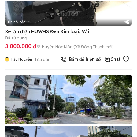
Tin nổi bật
3
Xe lăn điện HUWEIS Đen Kim loại, Vải
Đã sử dụng
3.000.000 đ
Huyện Hóc Môn
(
Xã Đông Thạnh
mới)
T
1
đã bán
Bấm để hiện số
Chat
Thảo Nguyễn