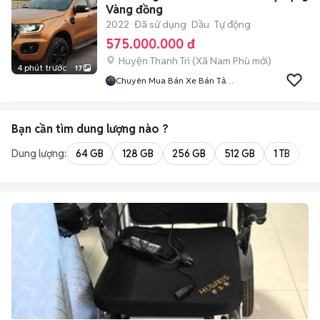
Vàng đồng
2022
Đã sử dụng
Dầu
Tự động
575.000.000 đ
Huyện Thanh Trì
(
Xã Nam Phù
mới)
4 phút trước
17
Chuyên Mua Bán Xe Bán Tải
Lướt
Bạn cần tìm
dung lượng
nào ?
Dung lượng:
64 GB
128 GB
256 GB
512 GB
1 TB
2 