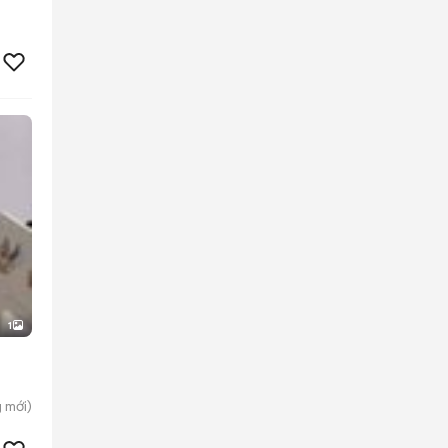
1
g
mới)