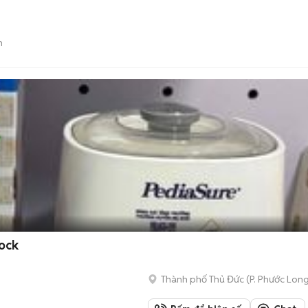
n
ock
Thành phố Thủ Đức
(
P. Phước Lon