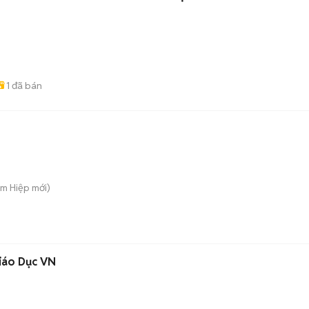
1
đã bán
am Hiệp
mới)
iáo Dục VN