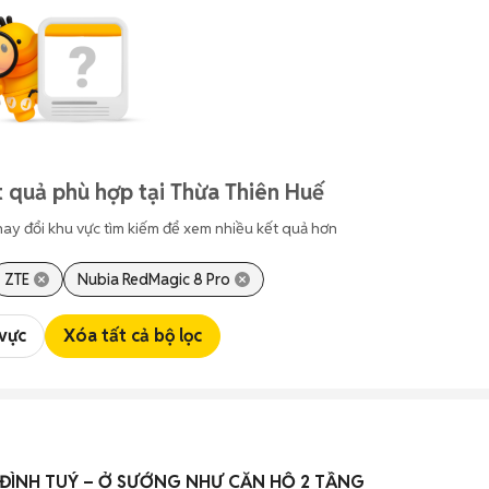
 quả phù hợp tại Thừa Thiên Huế
hay đổi khu vực tìm kiếm để xem nhiều kết quả hơn
ZTE
Nubia RedMagic 8 Pro
 vực
Xóa tất cả bộ lọc
I ĐÌNH TUÝ – Ở SƯỚNG NHƯ CĂN HỘ 2 TẦNG