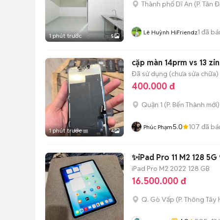
Thành phố Dĩ An
(
P. Tân 
1
đã bá
Lê Huỳnh HiFriendz
1 phút trước
5
cặp màn 14prm vs 13 zin
Đã sử dụng (chưa sửa chữa)
400.000 đ
Quận 1
(
P. Bến Thành
mới)
5.0
107
đã bá
Phúc Phạm
1 phút trước
4
✨iPad Pro 11 M2 128 5G
iPad Pro M2 2022
128 GB
16.500.000 đ
Q. Gò Vấp
(
P. Thông Tây 