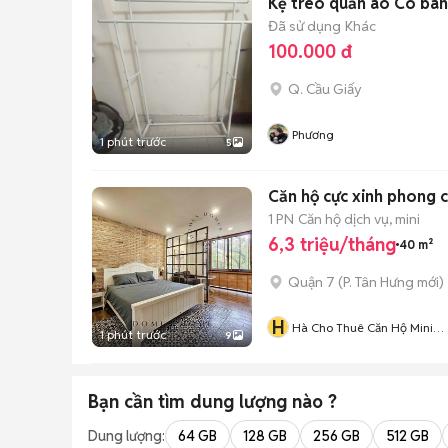
Kệ treo quần áo 
Đã sử dụng
Khác
100.000 đ
Q. Cầu Giấy
Phương
1 phút trước
5
Căn hộ cực xinh phong 
1 PN
Căn hộ dịch vụ, mini
6,3 triệu/tháng
40 m²
Quận 7
(
P. Tân Hưng
mới)
H
Hà Cho Thuê Căn Hộ Mini
1 phút trước
9
Quận 7
Bạn cần tìm
dung lượng
nào ?
Dung lượng:
64 GB
128 GB
256 GB
512 GB