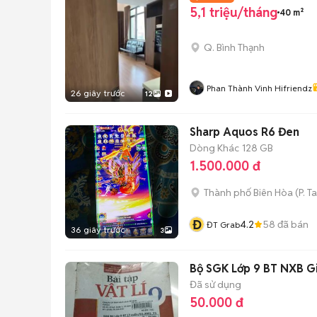
5,1 triệu/tháng
40 m²
Q. Bình Thạnh
Phan Thành Vinh Hifriendz
26 giây trước
12
Sharp Aquos R6 Đen
Dòng Khác
128 GB
1.500.000 đ
Thành phố Biên Hòa
(
P. T
Đ
4.2
58
đã bán
ĐT Grab
36 giây trước
3
Bộ SGK Lớp 9 BT NXB G
Đã sử dụng
50.000 đ