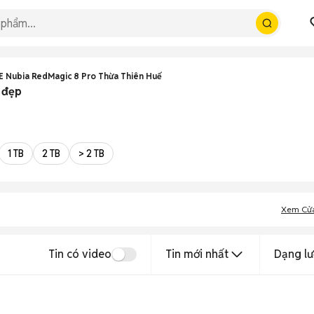
E Nubia RedMagic 8 Pro Thừa Thiên Huế
 đẹp
1 TB
2 TB
> 2 TB
Xem Cử
Tin có video
Tin mới nhất
Dạng lư