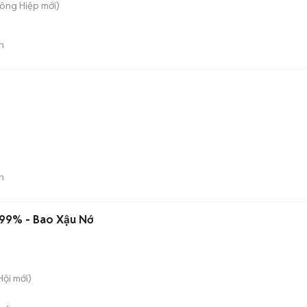
Đông Hiệp
mới)
n
n
 99% - Bao Xậu Nớ
Hội
mới)