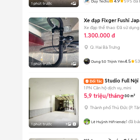
4.9
595
đã 
Duy Techs
1 phút trước
4
Xe đạp Fixger Fushi Jap
Xe đạp thể thao
Đã sử dụng
1.300.000 đ
Q. Hai Bà Trưng
4.5
5
Dung 50 Thịnh Yên
1 phút trước
3
Studio Full Nộ
1 PN
Căn hộ dịch vụ, mini
5,9 triệu/tháng
30 m²
Thành phố Thủ Đức
(
P. T
1
đã bá
Lê Huỳnh HiFriendz
1 phút trước
7