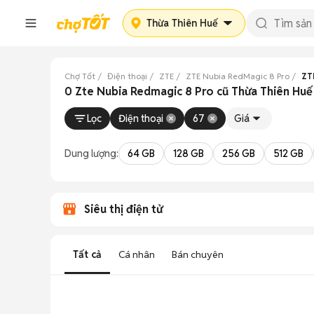
Thừa Thiên Huế
Chợ Tốt
Điện thoại
ZTE
ZTE Nubia RedMagic 8 Pro
ZT
0 Zte Nubia Redmagic 8 Pro cũ Thừa Thiên Huế
Lọc
Điện thoại
67
Giá
Dung lượng:
64 GB
128 GB
256 GB
512 GB
Siêu thị điện tử
Tất cả
Cá nhân
Bán chuyên