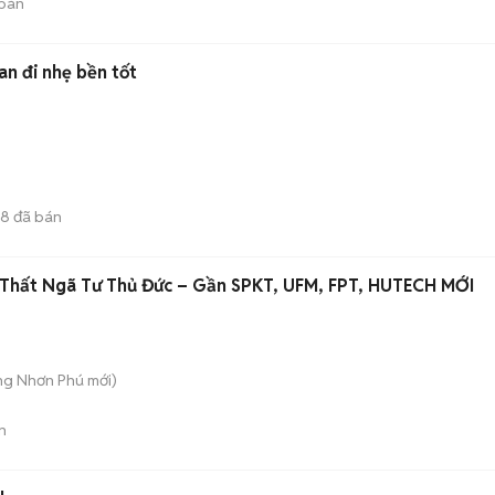
bán
an đi nhẹ bền tốt
38
đã bán
i Thất Ngã Tư Thủ Đức – Gần SPKT, UFM, FPT, HUTECH MỚI
ăng Nhơn Phú
mới)
n