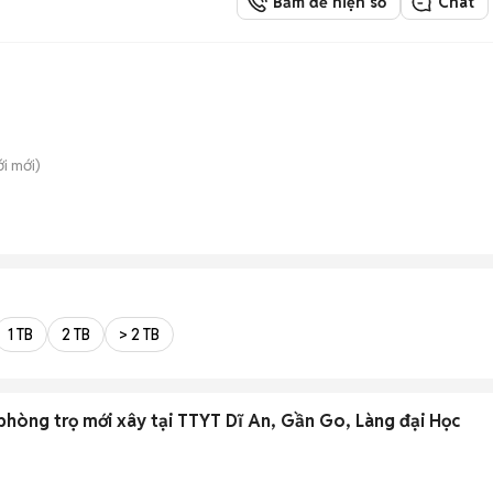
Bấm để hiện số
Chat
ới
mới)
1 TB
2 TB
> 2 TB
hòng trọ mới xây tại TTYT Dĩ An, Gần Go, Làng đại Học