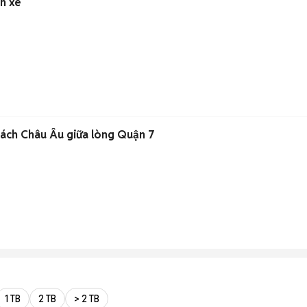
Có bánh xe
cách Châu Âu giữa lòng Quận 7
1 TB
2 TB
> 2 TB