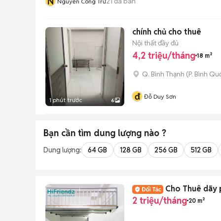
N
21
đã bán
Nguyễn Công Trứ
chính chủ cho thuê
Nội thất đầy đủ
4,2 triệu/tháng
18 m²
Q. Bình Thạnh
(
P. Bình Qu
đ
Đỗ Duy Sơn
1 phút trước
6
Bạn cần tìm
dung lượng
nào ?
Dung lượng:
64 GB
128 GB
256 GB
512 GB
Cho Thuê dãy p
2 triệu/tháng
20 m²