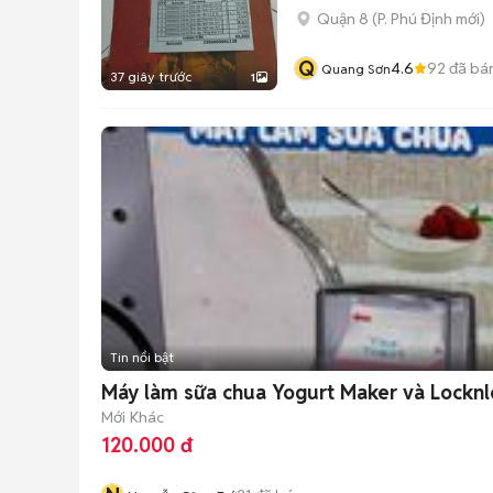
Quận 8
(
P. Phú Định
mới)
Q
4.6
92
đã bá
Quang Sơn
37 giây trước
1
Tin nổi bật
Máy làm sữa chua Yogurt Maker và Locknl
Mới
Khác
120.000 đ