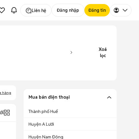
Đăng nhập
Đăng tin
Liên hệ
Xoá
lọc
a hàng
Mua bán điện thoại
Thành phố Huế
ới
Huyện A Lưới
Huyện Nam Đông