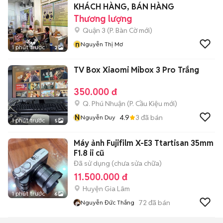
KHÁCH HÀNG, BÁN HÀNG
Thương lượng
Quận 3
(
P. Bàn Cờ
mới)
n
Nguyễn Thị Mơ
1 phút trước
2
TV Box Xiaomi Mibox 3 Pro Trắng
350.000 đ
Q. Phú Nhuận
(
P. Cầu Kiệu
mới)
N
4.9
3
đã bán
Nguyễn Duy
1 phút trước
5
Máy ảnh Fujifilm X-E3 Ttartisan 35mm
F1.8 ii cũ
Đã sử dụng (chưa sửa chữa)
11.500.000 đ
Huyện Gia Lâm
1 phút trước
6
72
đã bán
Nguyễn Đức Thắng