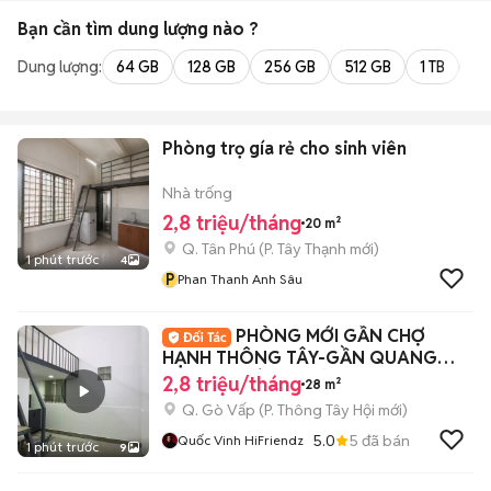
Bạn cần tìm
dung lượng
nào ?
Dung lượng:
64 GB
128 GB
256 GB
512 GB
1 TB
2 
Phòng trọ gía rẻ cho sinh viên
Nhà trống
2,8 triệu/tháng
20 m²
Q. Tân Phú
(
P. Tây Thạnh
mới)
1 phút trước
4
P
Phan Thanh Anh Sâu
PHÒNG MỚI GẦN CHỢ
HẠNH THÔNG TÂY-GẦN QUANG
TRUNG-PHÒNG MỚI KENG
2,8 triệu/tháng
28 m²
Q. Gò Vấp
(
P. Thông Tây Hội
mới)
5.0
5
đã bán
Quốc Vinh HiFriendz
1 phút trước
9