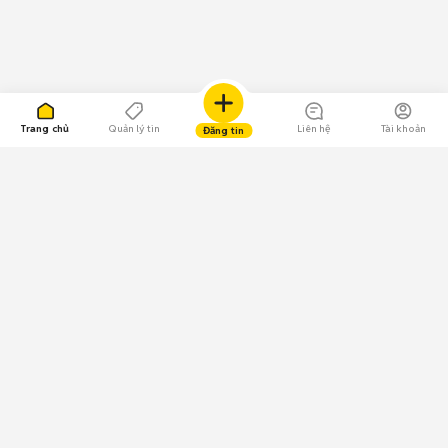
Trang chủ
Quản lý tin
Liên hệ
Tài khoản
Đăng tin
109.000 Bình chọn
Tải ứng dụng Chợ Tốt
Về Chợ Tốt
Quy chế sàn
Chính sách bảo mật
Giải quyết tranh chấp
CÔNG TY TNHH CHỢ TỐT - Người đại diện theo pháp luật:
Nguyễn Trọng Tấn; GPDKKD: 0312120782 do Sở KH & ĐT TP.HCM cấp ngày