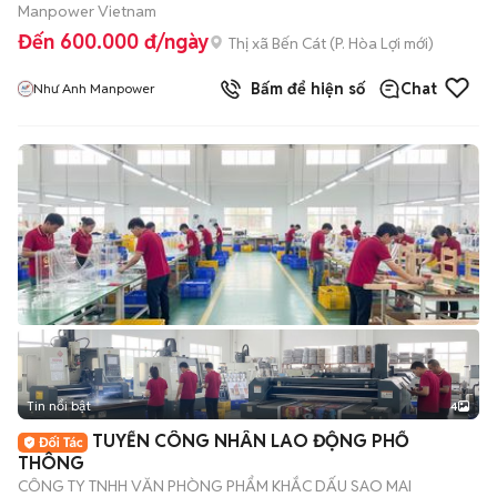
Manpower Vietnam
Đến 600.000 đ/ngày
Thị xã Bến Cát
(
P. Hòa Lợi
mới)
Bấm để hiện số
Chat
Như Anh Manpower
Tin nổi bật
4
TUYỂN CÔNG NHÂN LAO ĐỘNG PHỔ
THÔNG
CÔNG TY TNHH VĂN PHÒNG PHẨM KHẮC DẤU SAO MAI