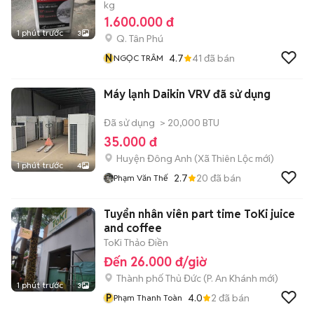
kg
1.600.000 đ
1 phút trước
3
Q. Tân Phú
N
4.7
41
đã bán
NGỌC TRÂM
Máy lạnh Daikin VRV đã sử dụng
Đã sử dụng
> 20,000 BTU
35.000 đ
Huyện Đông Anh
(
Xã Thiên Lộc
mới)
1 phút trước
4
2.7
20
đã bán
Phạm Văn Thế
Tuyển nhân viên part time ToKi juice
and coffee
ToKi Thảo Điền
Đến 26.000 đ/giờ
Thành phố Thủ Đức
(
P. An Khánh
mới)
1 phút trước
3
P
4.0
2
đã bán
Phạm Thanh Toàn