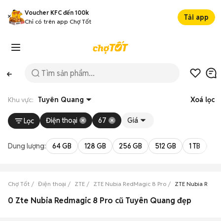
Voucher KFC đến 100k
Tải app
Chỉ có trên app Chợ Tốt
Khu vực:
Tuyên Quang
Xoá lọc
Điện thoại
67
Giá
Lọc
Dung lượng:
64 GB
128 GB
256 GB
512 GB
1 TB
2 
Chợ Tốt
Điện thoại
ZTE
ZTE Nubia RedMagic 8 Pro
ZTE Nubia RedM
0 Zte Nubia Redmagic 8 Pro cũ Tuyên Quang đẹp