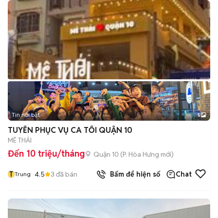
Tin nổi bật
5
TUYỂN PHỤC VỤ CA TỐI QUẬN 10
MÊ THÁI
Đến 10 triệu/tháng
Quận 10
(
P. Hòa Hưng
mới)
T
4.5
3
đã bán
Bấm để hiện số
Chat
Trung