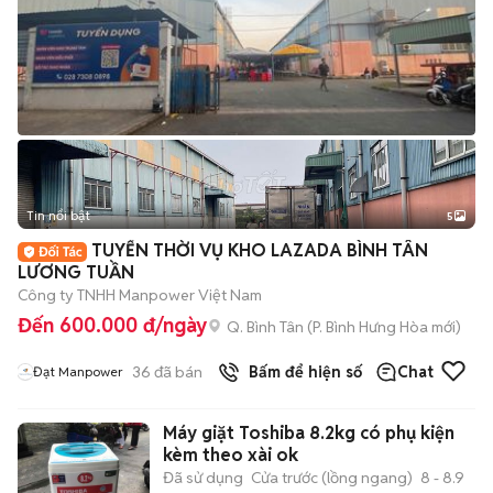
Tin nổi bật
5
TUYỂN THỜI VỤ KHO LAZADA BÌNH TÂN
LƯƠNG TUẦN
Công ty TNHH Manpower Việt Nam
Đến 600.000 đ/ngày
Q. Bình Tân
(
P. Bình Hưng Hòa
mới)
36
đã bán
Bấm để hiện số
Chat
Đạt Manpower
Máy giặt Toshiba 8.2kg có phụ kiện
kèm theo xài ok
Đã sử dụng
Cửa trước (lồng ngang)
8 - 8.9