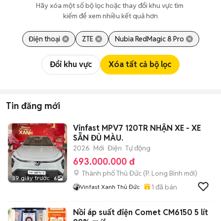
Hãy xóa một số bộ lọc hoặc thay đổi khu vực tìm 
kiếm để xem nhiều kết quả hơn
Điện thoại
ZTE
Nubia RedMagic 8 Pro
Đổi khu vực
Xóa tất cả bộ lọc
Tin đăng mới
Vinfast MPV7 120TR NHẬN XE - XE
SẴN ĐỦ MÀU.
2026
Mới
Điện
Tự động
693.000.000 đ
Thành phố Thủ Đức
(
P. Long Bình
mới)
39 giây trước
6
1
đã bán
Vinfast Xanh Thủ Đức
Nồi áp suất điện Comet CM6150 5 lít