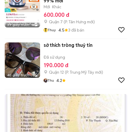
99% mới
Mới
Khác
600.000 đ
Quận 7
(
P. Tân Hưng
mới)
39 giây trước
6
T
4.5
3
đã bán
Thuy
sở thích tròng thuỷ tin
Đã sử dụng
190.000 đ
Quận 12
(
P. Trung Mỹ Tây
mới)
40 giây trước
3
4.2
Thu