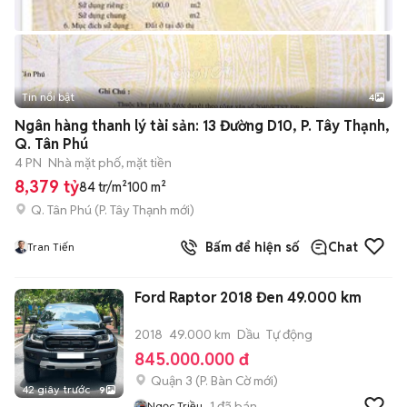
Tin nổi bật
4
Ngân hàng thanh lý tài sản: 13 Đường D10, P. Tây Thạnh,
Q. Tân Phú
4 PN
Nhà mặt phố, mặt tiền
8,379 tỷ
84 tr/m²
100 m²
Q. Tân Phú
(
P. Tây Thạnh
mới)
Bấm để hiện số
Chat
Tran Tiến
Ford Raptor 2018 Đen 49.000 km
2018
49.000 km
Dầu
Tự động
845.000.000 đ
Quận 3
(
P. Bàn Cờ
mới)
42 giây trước
9
1
đã bán
Ngọc Triều