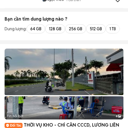
Bạn cần tìm
dung lượng
nào ?
Dung lượng:
64 GB
128 GB
256 GB
512 GB
1 TB
2 
Tin nổi bật
6
+
2
THỜI VỤ KHO - CHỈ CẦN CCCD, LƯƠNG LIỀN