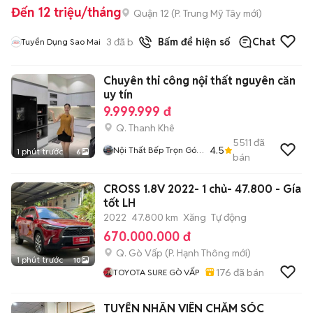
Đến 12 triệu/tháng
Quận 12
(
P. Trung Mỹ Tây
mới)
3
đã bán
Bấm để hiện số
Chat
Tuyển Dụng Sao Mai
Chuyên thi công nội thất nguyên căn
uy tín
9.999.999 đ
Q. Thanh Khê
5511
đã
4.5
Nội Thất Bếp Trọn Gói
1 phút trước
6
bán
TST
CROSS 1.8V 2022- 1 chủ- 47.800 - Gía
tốt LH
2022
47.800 km
Xăng
Tự động
670.000.000 đ
Q. Gò Vấp
(
P. Hạnh Thông
mới)
1 phút trước
10
176
đã bán
TOYOTA SURE GÒ VẤP
TUYỂN NHÂN VIÊN CHĂM SÓC