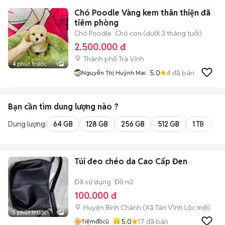
Chó Poodle Vàng kem thân thiện đã
tiêm phòng
Chó Poodle
Chó con (dưới 3 tháng tuổi)
2.500.000 đ
Thành phố Trà Vinh
4 phút trước
1
5.0
4
đã bán
Nguyễn Thị Huỳnh Mai
Bạn cần tìm
dung lượng
nào ?
Dung lượng:
64 GB
128 GB
256 GB
512 GB
1 TB
2 
Túi đeo chéo da Cao Cấp Đen
Đã sử dụng
Đồ nữ
100.000 đ
Huyện Bình Chánh
(
Xã Tân Vĩnh Lộc
mới)
5 phút trước
1
5.0
17
đã bán
Tiệmđồcũ