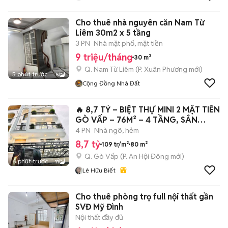
Cho thuê nhà nguyên căn Nam Từ
Liêm 30m2 x 5 tầng
3 PN
Nhà mặt phố, mặt tiền
9 triệu/tháng
30 m²
Q. Nam Từ Liêm
(
P. Xuân Phương
mới)
5 phút trước
5
Cộng Đồng Nhà Đất
🔥 8,7 TỶ – BIỆT THỰ MINI 2 MẶT TIỀN
GÒ VẤP – 76M² – 4 TẦNG, SÂN
VƯỜN +
4 PN
Nhà ngõ, hẻm
8,7 tỷ
109 tr/m²
80 m²
Q. Gò Vấp
(
P. An Hội Đông
mới)
6 phút trước
11
Lê Hữu Biết
Cho thuê phòng trọ full nội thất gần
SVĐ Mỹ Đình
Nội thất đầy đủ