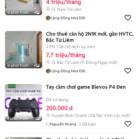
4 triệu/tháng
Q. Nam Từ Liêm
6 phút trước
4
Cộng Đồng Nhà Đất
Cho thuê căn hộ 2N1K mới, gần HVTC,
Bắc Từ Liêm
2 PN
Căn hộ dịch vụ, mini
7,7 triệu/tháng
Q. Bắc Từ Liêm
(
P. Đông Ngạc
mới)
6 phút trước
5
Cộng Đồng Nhà Đất
Tay cầm chơi game Blevos P4 Đen
Đã sử dụng
200.000 đ
Huyện Bình Chánh
(
Xã Tân Vĩnh Lộc
mới)
7 phút trước
1
2
đã bán
Nguyễn Khang