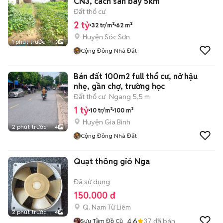
CN3, cách sân bay 5km
Đất thổ cư
2 tỷ
32 tr/m²
62 m²
Huyện Sóc Sơn
1 phút trước
3
Cộng Đồng Nhà Đất
Bán đất 100m2 full thổ cư, nở hậu
nhẹ, gần chợ, trường học
Đất thổ cư
Ngang 5,5 m
1 tỷ
10 tr/m²
100 m²
Huyện Gia Bình
2 phút trước
4
Cộng Đồng Nhà Đất
Quạt thông gió Nga
Đã sử dụng
150.000 đ
Q. Nam Từ Liêm
2 phút trước
4
4.6
37
đã bán
Sưu Tầm Đồ Cũ