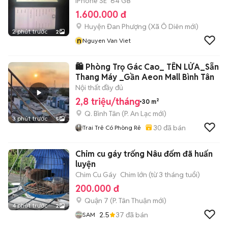
iPhone SE
64 GB
1.600.000 đ
Huyện Đan Phượng
(
Xã Ô Diên
mới)
2 phút trước
2
n
Nguyen Van Viet
🛍️ Phòng Trọ Gác Cao_ TÊN LỬA_Sẵn
Thang Máy _Gần Aeon Mall Bình Tân
Nội thất đầy đủ
2,8 triệu/tháng
30 m²
Q. Bình Tân
(
P. An Lạc
mới)
3 phút trước
5
30
đã bán
Trai Trẻ Có Phòng Rẻ
Chim cu gáy trống Nâu đốm đã huấn
luyện
Chim Cu Gáy
Chim lớn (từ 3 tháng tuổi)
200.000 đ
Quận 7
(
P. Tân Thuận
mới)
4 phút trước
2
2.5
37
đã bán
SAM