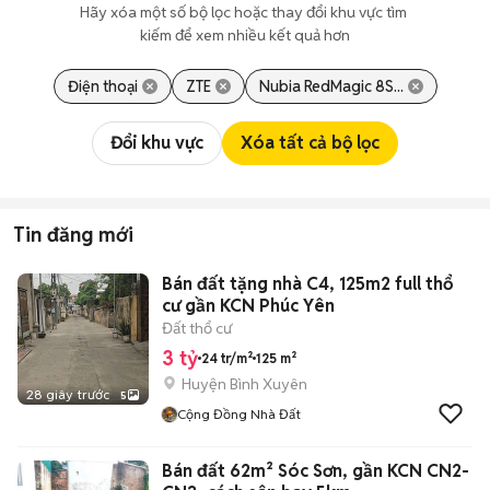
Hãy xóa một số bộ lọc hoặc thay đổi khu vực tìm 
kiếm để xem nhiều kết quả hơn
Điện thoại
ZTE
Nubia RedMagic 8S...
Đổi khu vực
Xóa tất cả bộ lọc
Tin đăng mới
Bán đất tặng nhà C4, 125m2 full thổ
cư gần KCN Phúc Yên
Đất thổ cư
3 tỷ
24 tr/m²
125 m²
Huyện Bình Xuyên
28 giây trước
5
Cộng Đồng Nhà Đất
Bán đất 62m² Sóc Sơn, gần KCN CN2-