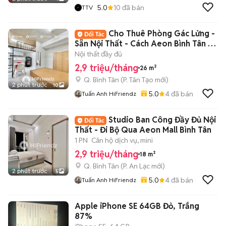
5.0
10
đã bán
TTV
Cho Thuê Phòng Gác Lửng -
Sẵn Nội Thất - Cách Aeon Bình Tân 5-
7P Đi Xe
Nội thất đầy đủ
2,9 triệu/tháng
26 m²
Q. Bình Tân
(
P. Tân Tạo
mới)
2 phút trước
10
5.0
4
đã bán
Tuấn Anh HiFriendz
Studio Ban Công Đầy Đủ Nội
Thất - Đi Bộ Qua Aeon Mall Bình Tân
1 PN
Căn hộ dịch vụ, mini
2,9 triệu/tháng
18 m²
Q. Bình Tân
(
P. An Lạc
mới)
2 phút trước
5
5.0
4
đã bán
Tuấn Anh HiFriendz
Apple iPhone SE 64GB Đỏ, Trắng
87%