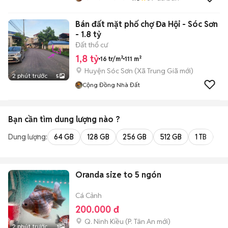
Bán đất mặt phố chợ Đa Hội - Sóc Sơn
- 1.8 tỷ
Đất thổ cư
1,8 tỷ
16 tr/m²
111 m²
Huyện Sóc Sơn
(
Xã Trung Giã
mới)
2 phút trước
5
Cộng Đồng Nhà Đất
Bạn cần tìm
dung lượng
nào ?
Dung lượng:
64 GB
128 GB
256 GB
512 GB
1 TB
2 
Oranda size to 5 ngón
Cá Cảnh
200.000 đ
Q. Ninh Kiều
(
P. Tân An
mới)
2 phút trước
1