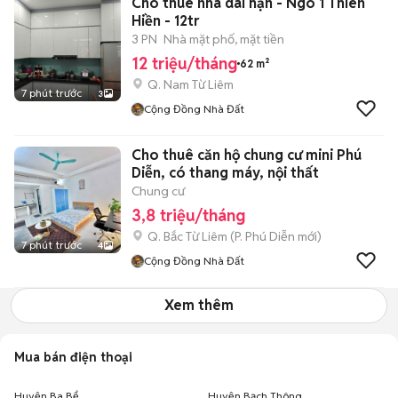
Cho thuê nhà dài hạn - Ngõ 1 Thiên
Hiền - 12tr
3 PN
Nhà mặt phố, mặt tiền
12 triệu/tháng
62 m²
Q. Nam Từ Liêm
7 phút trước
3
Cộng Đồng Nhà Đất
Cho thuê căn hộ chung cư mini Phú
Diễn, có thang máy, nội thất
Chung cư
3,8 triệu/tháng
Q. Bắc Từ Liêm
(
P. Phú Diễn
mới)
7 phút trước
4
Cộng Đồng Nhà Đất
Xem thêm
Mua bán điện thoại
Huyện Ba Bể
Huyện Bạch Thông