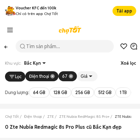
Voucher KFC đến 100k
Tải app
Chỉ có trên app Chợ Tốt
Khu vực:
Bắc Kạn
Xoá lọc
Điện thoại
67
Giá
Lọc
Dung lượng:
64 GB
128 GB
256 GB
512 GB
1 TB
2 
Chợ Tốt
Điện thoại
ZTE
ZTE Nubia RedMagic 8S Pro+
ZTE Nubia Red
0 Zte Nubia Redmagic 8s Pro Plus cũ Bắc Kạn đẹp