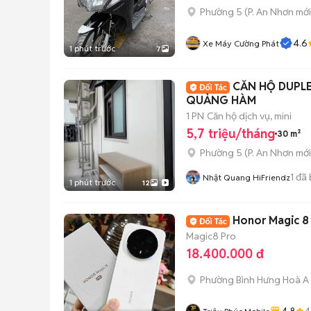
Phường 5
(
P. An Nhơn
mới
4.6
Xe Máy Cường Phát
1 phút trước
7
CĂN HỘ DUPL
QUẢNG HÀM
1 PN
Căn hộ dịch vụ, mini
5,7 triệu/tháng
30 m²
Phường 5
(
P. An Nhơn
mới
1
đã 
Nhật Quang HiFriendz
1 phút trước
12
Honor Magic 8 
Magic8 Pro
18.400.000 đ
Phường Bình Hưng Hoà A
4.8
4