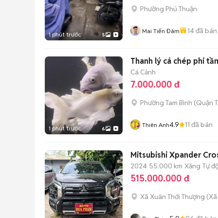
Phường Phú Thuận
14
đã bán
Mai Tiến Đàm
1 phút trước
5
Thanh lý cá chép phi t
Cá Cảnh
7.000.000 đ
Phường Tam Bình (Quận T
4.9
11
đã bán
Thiên Anh
1 phút trước
6
Mitsubishi Xpander Cro
2024
55.000 km
Xăng
Tự đ
515.000.000 đ
Xã Xuân Thới Thượng
(
Xã