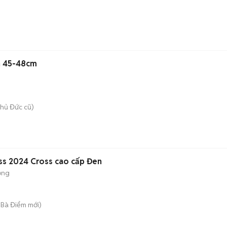
ần 45-48cm
hủ Đức cũ)
ss 2024 Cross cao cấp Đen
ộng
 Bà Điểm
mới)