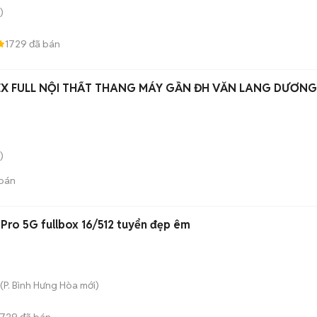
)
1729
đã bán
EX FULL NỘI THẤT THANG MÁY GẦN ĐH VĂN LANG DƯƠNG
)
bán
Pro 5G fullbox 16/512 tuyển đẹp êm
(
P. Bình Hưng Hòa
mới)
729
đã bán