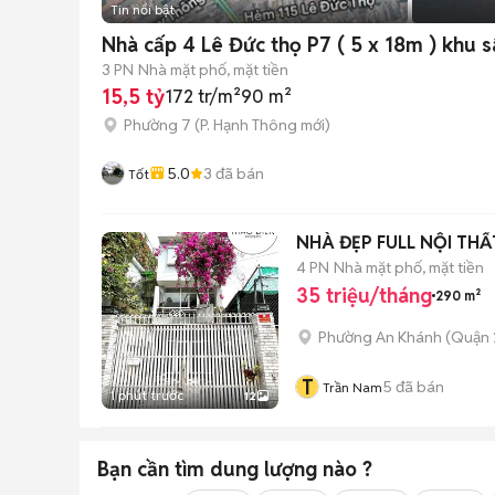
Tin nổi bật
Nhà cấp 4 Lê Đức thọ P7 ( 5 x 18m ) khu s
3 PN
Nhà mặt phố, mặt tiền
15,5 tỷ
172 tr/m²
90 m²
Phường 7
(
P. Hạnh Thông
mới)
5.0
3
đã bán
Tốt
NHÀ ĐẸP FULL NỘI TH
4 PN
Nhà mặt phố, mặt tiền
35 triệu/tháng
290 m²
Phường An Khánh (Quận 
T
5
đã bán
Trần Nam
1 phút trước
12
Bạn cần tìm
dung lượng
nào ?