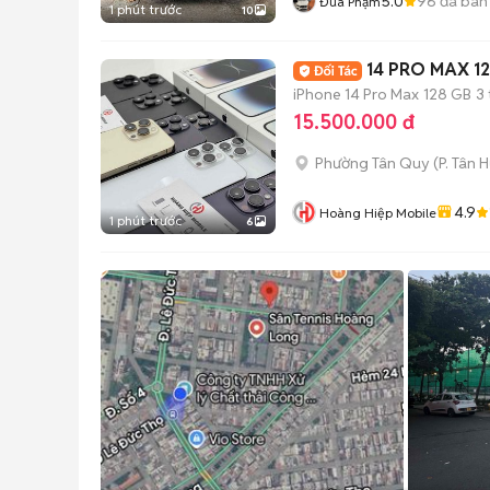
5.0
96
đã bán
Đua Phạm
1 phút trước
10
14 PRO MAX 1
iPhone 14 Pro Max
128 GB
3
15.500.000 đ
Phường Tân Quy
(
P. Tân 
4.9
Hoàng Hiệp Mobile
1 phút trước
6