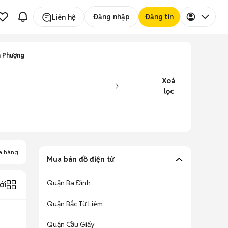
Đăng nhập
Đăng tin
Liên hệ
n Phượng
Xoá
lọc
a hàng
Mua bán đồ điện tử
Quận Ba Đình
ới
Quận Bắc Từ Liêm
Quận Cầu Giấy