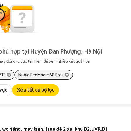
phù hợp tại Huyện Đan Phượng, Hà Nội
hay đổi khu vực tìm kiếm để xem nhiều kết quả hơn
ZTE
Nubia RedMagic 8S Pro+
 vực
Xóa tất cả bộ lọc
wc riêng, máy lạnh, free để 2 xe, khu D2,UVK,D1