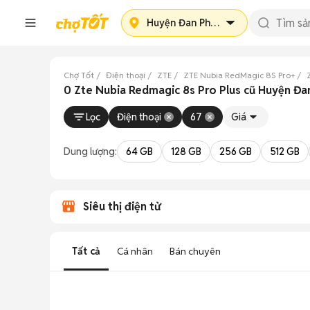
Huyện Đan Phượng
Chợ Tốt
Điện thoại
ZTE
ZTE Nubia RedMagic 8S Pro+
0 Zte Nubia Redmagic 8s Pro Plus cũ Huyện Đ
Lọc
Điện thoại
67
Giá
Dung lượng:
64 GB
128 GB
256 GB
512 GB
Siêu thị điện tử
Tất cả
Cá nhân
Bán chuyên