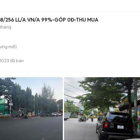
28/256 LL/A VN/A 99%-GÓP 0Đ-THU MUA
 tháng
Hưng
mới)
1023
đã bán