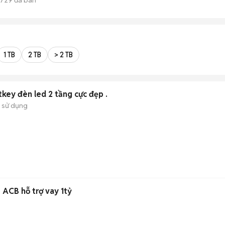
1 TB
2 TB
> 2 TB
ey đèn led 2 tầng cực đẹp .
 sử dụng
Nhà mới hơn 2 tỷ - SHR - ACB hỗ trợ vay 1tỷ