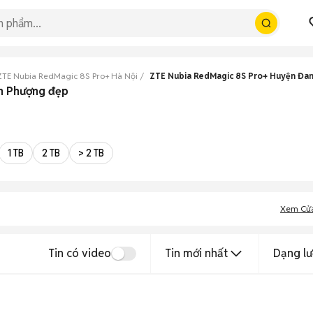
ZTE Nubia RedMagic 8S Pro+ Hà Nội
ZTE Nubia RedMagic 8S Pro+ Huyện Đa
an Phượng đẹp
1 TB
2 TB
> 2 TB
Xem Cử
Tin có video
Tin mới nhất
Dạng lư