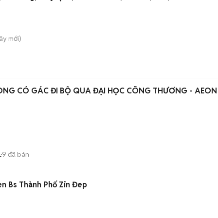
Tây
mới)
ÒNG CÓ GÁC ĐI BỘ QUA ĐẠI HỌC CÔNG THƯƠNG - AEON
9
đã bán
e
en Bs Thành Phố Zin Đep