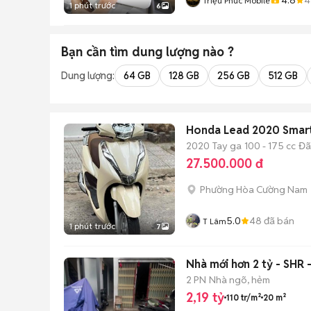
Triệu Phúc Mobile
1 phút trước
6
Bạn cần tìm
dung lượng
nào ?
Dung lượng:
64 GB
128 GB
256 GB
512 GB
Honda Lead 2020 Smartk
2020
Tay ga
100 - 175 cc
Đã
27.500.000 đ
Phường Hòa Cường Nam
5.0
48
đã bán
T Lâm
1 phút trước
7
2 PN
Nhà ngõ, hẻm
2,19 tỷ
110 tr/m²
20 m²