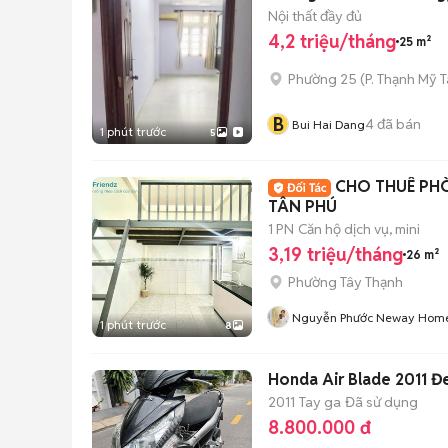
Nội thất đầy đủ
4,2 triệu/tháng
25 m²
Phường 25
(
P. Thạnh Mỹ 
B
4
đã bán
Bui Hai Dang
1 phút trước
5
CHO THUÊ PH
TÂN PHÚ
1 PN
Căn hộ dịch vụ, mini
3,19 triệu/tháng
26 m²
Phường Tây Thạnh
Nguyễn Phước Neway Hom
1 phút trước
8
Honda Air Blade 2011 Đ
2011
Tay ga
Đã sử dụng
8.800.000 đ