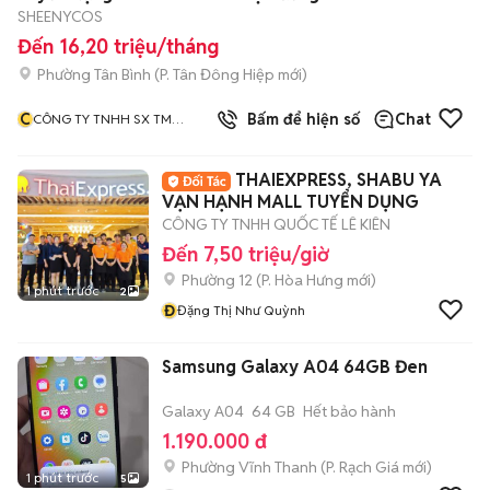
SHEENYCOS
Đến 16,20 triệu/tháng
Phường Tân Bình
(
P. Tân Đông Hiệp
mới)
C
Bấm để hiện số
Chat
CÔNG TY TNHH SX TM
CLEAN HOUSE
THAIEXPRESS, SHABU YA
VẠN HẠNH MALL TUYỂN DỤNG
CÔNG TY TNHH QUỐC TẾ LÊ KIÊN
Đến 7,50 triệu/giờ
Phường 12
(
P. Hòa Hưng
mới)
1 phút trước
2
Đ
Đặng Thị Như Quỳnh
Samsung Galaxy A04 64GB Đen
Galaxy A04
64 GB
Hết bảo hành
1.190.000 đ
Phường Vĩnh Thanh
(
P. Rạch Giá
mới)
1 phút trước
5