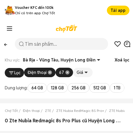
Voucher KFC đến 100k
Tải app
Chỉ có trên app Chợ Tốt
Khu vực:
Bà Rịa - Vũng Tàu, Huyện Long Điền
Xoá lọc
Điện thoại
67
Giá
Lọc
Dung lượng:
64 GB
128 GB
256 GB
512 GB
1 TB
2 
Chợ Tốt
Điện thoại
ZTE
ZTE Nubia RedMagic 8S Pro+
ZTE Nubia Red
0 Zte Nubia Redmagic 8s Pro Plus cũ Huyện Long Điền, Bà Rịa - Vũng Tàu đẹp