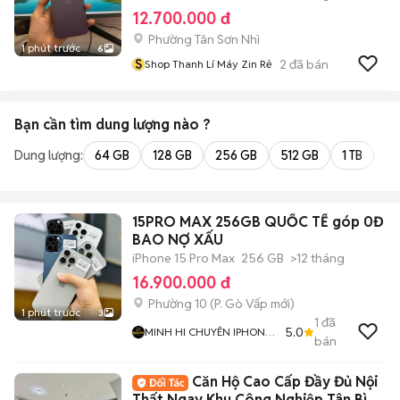
12.700.000 đ
Phường Tân Sơn Nhì
1 phút trước
6
S
2
đã bán
Shop Thanh Lí Máy Zin Rẻ
Bạn cần tìm
dung lượng
nào ?
Dung lượng:
64 GB
128 GB
256 GB
512 GB
1 TB
2 
15PRO MAX 256GB QUỐC TẾ góp 0Đ
BAO NỢ XẤU
iPhone 15 Pro Max
256 GB
>12 tháng
16.900.000 đ
Phường 10
(
P. Gò Vấp
mới)
1 phút trước
3
1
đã
5.0
MINH HI CHUYÊN IPHONE
bán
ZIN GIÁ TỐT
Căn Hộ Cao Cấp Đầy Đủ Nội
Thất Ngay Khu Công Nghiệp Tân Bình