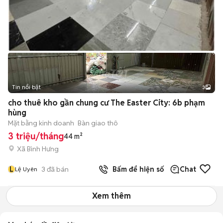
Tin nổi bật
3
cho thuê kho gần chung cư The Easter City: 6b phạm
hùng
Mặt bằng kinh doanh
Bàn giao thô
3 triệu/tháng
44 m²
Xã Bình Hưng
L
3
đã bán
Bấm để hiện số
Chat
Lệ Uyên
Xem thêm