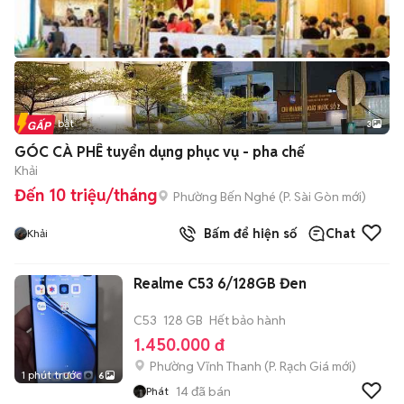
Tin nổi bật
3
GÓC CÀ PHÊ tuyển dụng phục vụ - pha chế
Khải
Đến 10 triệu/tháng
Phường Bến Nghé
(
P. Sài Gòn
mới)
Bấm để hiện số
Chat
Khải
Realme C53 6/128GB Đen
C53
128 GB
Hết bảo hành
1.450.000 đ
Phường Vĩnh Thanh
(
P. Rạch Giá
mới)
1 phút trước
6
14
đã bán
Phát