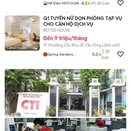
4.2
45
đã bán
MR Đàm MOTOCAR
Q1 TUYỂN NỮ DỌN PHÒNG TẠP VỤ
CHO CĂN HỘ DỊCH VỤ
BETTER HOUSE
Đến 9 triệu/tháng
Phường Cầu Kho
(
P. Cầu Ông Lãnh
mới)
1 phút trước
3
2
đã
5.0
Spring Gardens
bán
Apartment