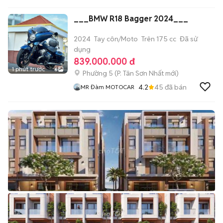
___BMW R18 Bagger 2024___
2024
Tay côn/Moto
Trên 175 cc
Đã sử
dụng
839.000.000 đ
1 phút trước
6
Phường 5
(
P. Tân Sơn Nhất
mới)
4.2
45
đã bán
MR Đàm MOTOCAR