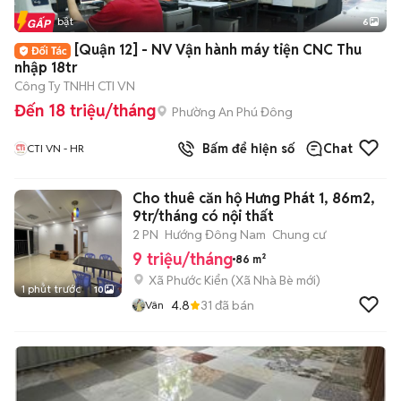
Tin nổi bật
6
+
2
[Quận 12] - NV Vận hành máy tiện CNC Thu
nhập 18tr
Công Ty TNHH CTI VN
Đến 18 triệu/tháng
Phường An Phú Đông
Bấm để hiện số
Chat
CTI VN - HR
Cho thuê căn hộ Hưng Phát 1, 86m2,
9tr/tháng có nội thất
2 PN
Hướng Đông Nam
Chung cư
9 triệu/tháng
86 m²
Xã Phước Kiển
(
Xã Nhà Bè
mới)
1 phút trước
10
4.8
31
đã bán
Vân