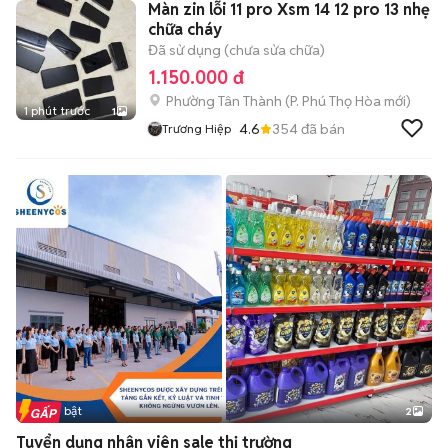
Màn zin lỗi 11 pro Xsm 14 12 pro 13 nhẹ
chữa cháy
Đã sử dụng (chưa sửa chữa)
1.150.000 đ
Phường Tân Thành
(
P. Phú Thọ Hòa
mới)
1 phút trước
1
4.6
354
đã bán
Trương Hiệp
Tin nổi bật
2
Tuyển dụng nhân viên sale thị trường