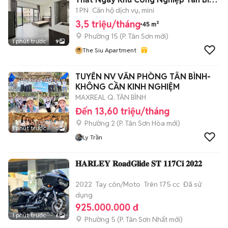
- Etown
1 PN
Căn hộ dịch vụ, mini
3,5 triệu/tháng
45 m²
Phường 15
(
P. Tân Sơn
mới)
1 phút trước
9
The Siu Apartment
TUYỂN NV VĂN PHÒNG TÂN BÌNH-
KHÔNG CẦN KINH NGHIỆM
MAXREAL Q. TÂN BÌNH
Đến 13,60 triệu/tháng
Phường 2
(
P. Tân Sơn Hòa
mới)
1 phút trước
3
Ly Trần
𝐇𝐀𝐑𝐋𝐄𝐘 𝐑𝐨𝐚𝐝𝐆𝐥𝐢𝐝𝐞 𝐒𝐓 𝟏𝟏𝟕𝐂𝐢 𝟐𝟎𝟐𝟐
2022
Tay côn/Moto
Trên 175 cc
Đã sử
dụng
925.000.000 đ
1 phút trước
6
Phường 5
(
P. Tân Sơn Nhất
mới)