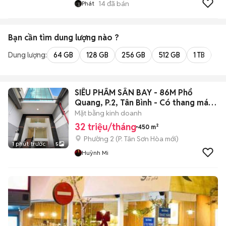
14
đã bán
Phát
Bạn cần tìm
dung lượng
nào ?
Dung lượng:
64 GB
128 GB
256 GB
512 GB
1 TB
2 
SIÊU PHẨM SÂN BAY - 86M Phổ
Quang, P.2, Tân Bình - Có thang máy,
PCCC
Mặt bằng kinh doanh
32 triệu/tháng
450 m²
Phường 2
(
P. Tân Sơn Hòa
mới)
1 phút trước
5
Huỳnh Mi