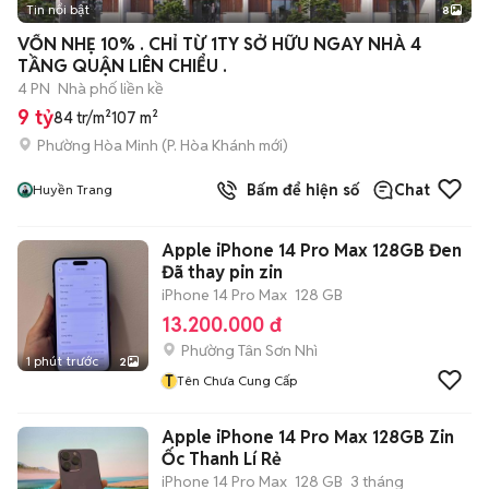
Tin nổi bật
8
+
2
VỐN NHẸ 10% . CHỈ TỪ 1TY SỞ HỮU NGAY NHÀ 4
TẦNG QUẬN LIÊN CHIỂU .
4 PN
Nhà phố liền kề
9 tỷ
84 tr/m²
107 m²
Phường Hòa Minh
(
P. Hòa Khánh
mới)
Bấm để hiện số
Chat
Huyền Trang
Apple iPhone 14 Pro Max 128GB Đen
Đã thay pin zin
iPhone 14 Pro Max
128 GB
13.200.000 đ
Phường Tân Sơn Nhì
1 phút trước
2
T
Tên Chưa Cung Cấp
Apple iPhone 14 Pro Max 128GB Zin
Ốc Thanh Lí Rẻ
iPhone 14 Pro Max
128 GB
3 tháng