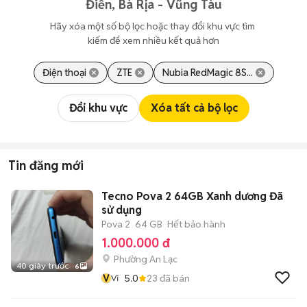
Điền, Bà Rịa - Vũng Tàu
Hãy xóa một số bộ lọc hoặc thay đổi khu vực tìm 
kiếm để xem nhiều kết quả hơn
Điện thoại
ZTE
Nubia RedMagic 8S...
Đổi khu vực
Xóa tất cả bộ lọc
Tin đăng mới
Tecno Pova 2 64GB Xanh dương Đã
sử dụng
Pova 2
64 GB
Hết bảo hành
1.000.000 đ
Phường An Lạc
40 giây trước
6
V
5.0
23
đã bán
Vĩ