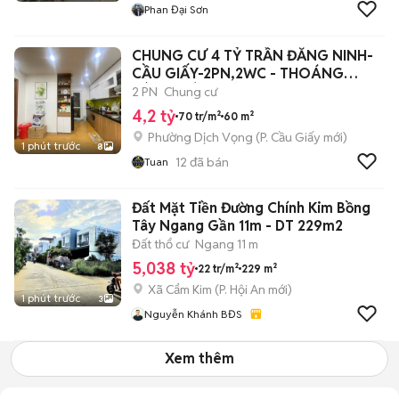
Phan Đại Sơn
CHUNG CƯ 4 TỶ TRẦN ĐĂNG NINH-
CẦU GIẤY-2PN,2WC - THOÁNG
SÁNG, CÒN MỚI
2 PN
Chung cư
4,2 tỷ
70 tr/m²
60 m²
Phường Dịch Vọng
(
P. Cầu Giấy
mới)
1 phút trước
8
12
đã bán
Tuan
Đất Mặt Tiền Đường Chính Kim Bồng
Tây Ngang Gần 11m - DT 229m2
Đất thổ cư
Ngang 11 m
5,038 tỷ
22 tr/m²
229 m²
Xã Cẩm Kim
(
P. Hội An
mới)
1 phút trước
3
Nguyễn Khánh BĐS
Xem thêm