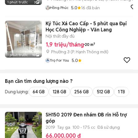
1 phút trước
3
5.0
16
đã bán
Hồng Phúc
Ký Túc Xá Cao Cấp - 5 phút qua Đại
Học Công Nghiệp - Văn Lang
Nội thất đầy đủ
1,9 triệu/tháng
20 m²
Phường 3
(
P. Hạnh Thông
mới)
1 phút trước
10
5.0
Trọ For You
Bạn cần tìm
dung lượng
nào ?
Dung lượng:
64 GB
128 GB
256 GB
512 GB
1 TB
2 
SH150 2019 Đen nhám ĐB rin Hỗ trợ
góp
2019
Tay ga
100 - 175 cc
Đã sử dụng
66.000.000 đ