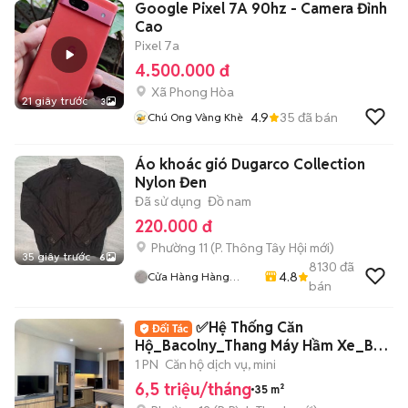
Google Pixel 7A 90hz - Camera Đỉnh
Cao
Pixel 7a
4.500.000 đ
Xã Phong Hòa
21 giây trước
3
4.9
35
đã bán
Chú Ong Vàng Khè
Áo khoác gió Dugarco Collection
Nylon Đen
Đã sử dụng
Đồ nam
220.000 đ
Phường 11
(
P. Thông Tây Hội
mới)
35 giây trước
6
8130
đã
4.8
Cửa Hàng Hàng
bán
2handsgood
✅Hệ Thống Căn
Hộ_Bacolny_Thang Máy Hầm Xe_Bảo
Vệ_Chu Văn An Bình Thạnh
1 PN
Căn hộ dịch vụ, mini
6,5 triệu/tháng
35 m²